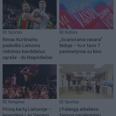
Sportas
Kultūra
Rimas Kurtinaitis
„Scanorama vasara“
paskelbė Lietuvos
Nidoje – tu ir tavo 7
rinktinės kandidatus:
pasimatymai su kinu
sąraše - du klaipėdiečiai
Renginiai
Sportas
Pirmą kartą Lietuvoje –
Į Palangą atkeliavo
legendinis Las Vegaso
žiemos paralimpinių