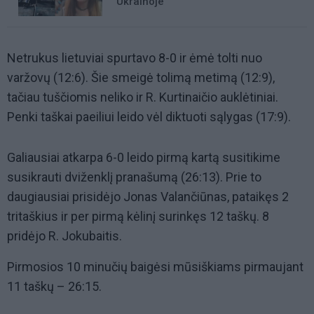
Ukrainoje
Netrukus lietuviai spurtavo 8-0 ir ėmė tolti nuo
varžovų (12:6). Šie smeigė tolimą metimą (12:9),
tačiau tuščiomis neliko ir R. Kurtinaičio auklėtiniai.
Penki taškai paeiliui leido vėl diktuoti sąlygas (17:9).
Galiausiai atkarpa 6-0 leido pirmą kartą susitikime
susikrauti dviženklį pranašumą (26:13). Prie to
daugiausiai prisidėjo Jonas Valančiūnas, pataikęs 2
tritaškius ir per pirmą kėlinį surinkęs 12 taškų. 8
pridėjo R. Jokubaitis.
Pirmosios 10 minučių baigėsi mūsiškiams pirmaujant
11 taškų – 26:15.