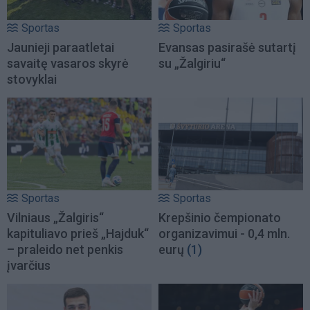
Sportas
Sportas
Jaunieji paraatletai
Evansas pasirašė sutartį
savaitę vasaros skyrė
su „Žalgiriu“
stovyklai
Sportas
Sportas
Vilniaus „Žalgiris“
Krepšinio čempionato
kapituliavo prieš „Hajduk“
organizavimui - 0,4 mln.
– praleido net penkis
eurų
(1)
įvarčius