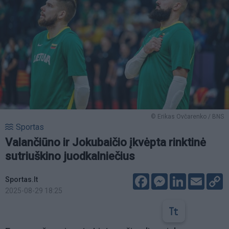
© Erikas Ovčarenko / BNS
Sportas
Valančiūno ir Jokubaičio įkvėpta rinktinė
sutriuškino juodkalniečius
Facebook
Messenger
LinkedIn
Email
C
Sportas.lt
L
2025-08-29 18:25