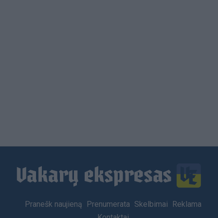
Load
More
Footer
Pranešk naujieną
Prenumerata
Skelbimai
Reklama
menu
Kontaktai