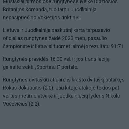
Mūsiškiai pirmosiose rungtynėse įveikė Didžiosios
Britanijos komandą, tuo tarpu Juodkalnija
nepasipriešino Vokietijos rinktinei.
Lietuva ir Juodkalnija paskutinį kartą tarpusavio
oficialias rungtynes žaidė 2023 metų pasaulio
čempionate ir lietuviai tuomet laimėjo rezultatu 91:71.
Rungtynės prasidės 16:30 val. ir jos transliaciją
galėsite sekti „Sportas.lt“ portale.
Rungtynes dvitaškiu atidarė iš krašto dvitaškį pataikęs
Rokas Jokubaitis (2:0). Jau kitoje atakoje tokios pat
vertės metimu atsakė ir juodkalniečių lyderis Nikola
Vučevičius (2:2).