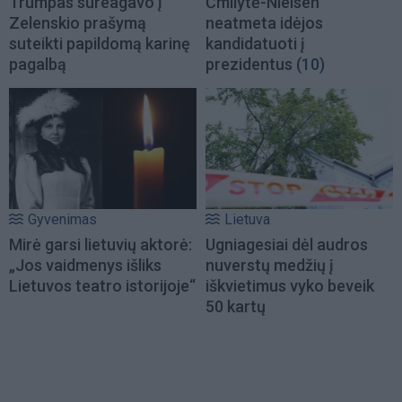
Trumpas sureagavo į
Čmilytė-Nielsen
Zelenskio prašymą
neatmeta idėjos
suteikti papildomą karinę
kandidatuoti į
pagalbą
prezidentus
(10)
Gyvenimas
Lietuva
Mirė garsi lietuvių aktorė:
Ugniagesiai dėl audros
„Jos vaidmenys išliks
nuverstų medžių į
Lietuvos teatro istorijoje“
iškvietimus vyko beveik
50 kartų