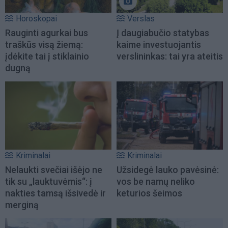
Horoskopai
Verslas
Rauginti agurkai bus
Į daugiabučio statybas
traškūs visą žiemą:
kaime investuojantis
įdėkite tai į stiklainio
verslininkas: tai yra ateitis
dugną
Kriminalai
Kriminalai
Nelaukti svečiai išėjo ne
Užsidegė lauko pavėsinė:
tik su „lauktuvėmis“: į
vos be namų neliko
nakties tamsą išsivedė ir
keturios šeimos
merginą