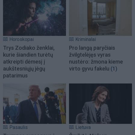
Horoskopai
Kriminalai
Trys Zodiako ženklai,
Pro langą paryčiais
kurie šiandien turėtų
žvilgtelėjęs vyras
atkreipti dėmesį į
nustėro: žmona kieme
aukštesniųjų jėgų
virto gyvu fakelu
(1)
patarimus
Pasaulis
Lietuva