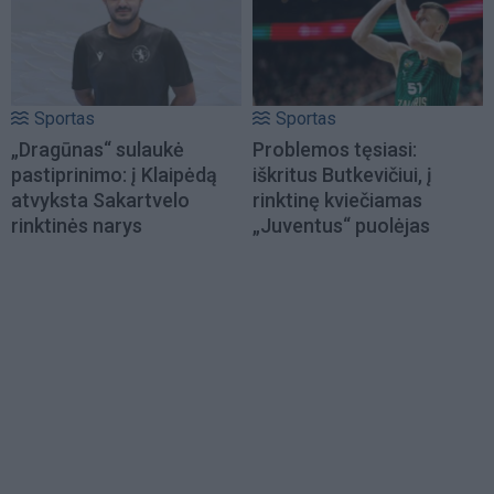
Sportas
Sportas
„Dragūnas“ sulaukė
Problemos tęsiasi:
pastiprinimo: į Klaipėdą
iškritus Butkevičiui, į
atvyksta Sakartvelo
rinktinę kviečiamas
rinktinės narys
„Juventus“ puolėjas