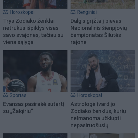
Horoskopai
Renginiai
Trys Zodiako ženklai
Dalgis grįžta į pievas:
netrukus išpildys visas
Nacionalinis šienpjovių
savo svajones, tačiau su
čempionatas Šilutės
viena sąlyga
rajone
Sportas
Horoskopai
Evansas pasirašė sutartį
Astrologė įvardijo
su „Žalgiriu“
Zodiako ženklus, kurių
neįmanoma užklupti
nepasiruošusių