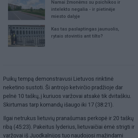
Namai žmonėms su psichikos ir
intelekto negalia - ir pietinėje
miesto dalyje
Kas tas paslaptingas jaunuolis,
rytais stovintis ant tilto?
Puikų tempą demonstravusi Lietuvos rinktinė
neketino sustoti. Ši antrojo ketvirčio pradžioje dar
pelnė 10 taškų, į kuriuos varžovai atsakė tik dvitaškiu.
Skirtumas tarp komandų išaugo iki 17 (38:21).
Ilgai netrukus lietuvių pranašumas perkopė ir 20 taškų
ribą (45:23). Pakeitus lyderius, lietuvaičiai ėmė strigti ir
varžovai iš Juodkalnijos tuo naudojosi mažindami