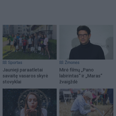
Sportas
Žmonės
Jaunieji paraatletai
Mirė filmų „Pano
savaitę vasaros skyrė
labirintas“ ir „Maras“
stovyklai
žvaigždė