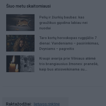
Šiuo metu skaitomiausi
Pelių ir žiurkių baubas: kas
graužikus gąsdina labiau nei
nuodai
Taro kortų horoskopas rugpjūčio 7
dienai: Vandeniams – pasirinkimas,
Dvyniams – pagreitis
Kraupi avarija prie Vilniaus atėmė
tris brangiausius žmones: pranešė,
kaip bus atsisveikinama su
mergaite, jos mama ir močiute
Raktažodžiai
lietuvos rinktinė