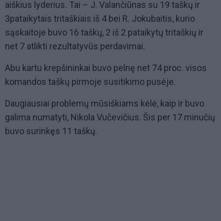
aiškius lyderius. Tai – J. Valančiūnas su 19 taškų ir
3pataikytais tritaškiais iš 4 bei R. Jokubaitis, kurio
sąskaitoje buvo 16 taškų, 2 iš 2 pataikytų tritaškių ir
net 7 atlikti rezultatyvūs perdavimai.
Abu kartu krepšininkai buvo pelnę net 74 proc. visos
komandos taškų pirmoje susitikimo pusėje.
Daugiausiai problemų mūsiškiams kėlė, kaip ir buvo
galima numatyti, Nikola Vučevičius. Šis per 17 minučių
buvo surinkęs 11 taškų.