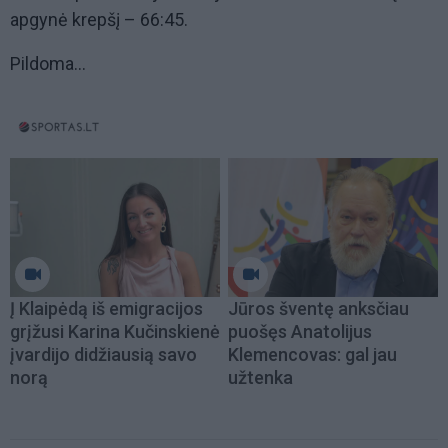
apgynė krepšį – 66:45.
Pildoma...
Į Klaipėdą iš emigracijos
Jūros šventę anksčiau
grįžusi Karina Kučinskienė
puošęs Anatolijus
įvardijo didžiausią savo
Klemencovas: gal jau
norą
užtenka