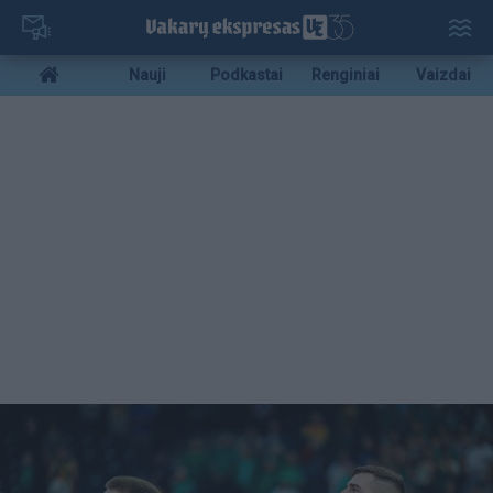
Pereiti
į
pagrindinį
Mobile
Nauji
Podkastai
Renginiai
Vaizdai
turinį
menu
bottom