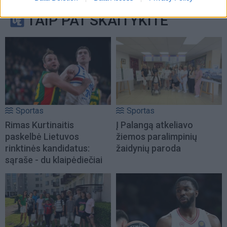
TAIP PAT SKAITYKITE
Sportas
Sportas
Rimas Kurtinaitis
Į Palangą atkeliavo
paskelbė Lietuvos
žiemos paralimpinių
rinktinės kandidatus:
žaidynių paroda
sąraše - du klaipėdiečiai