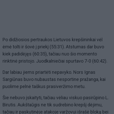
Po didžiosios pertraukos Lietuvos krepšininkai vėl
ėmė tolti ir šovė į priekį (55:31). Atstumas dar buvo
kiek padidėjęs (60:35), tačiau nuo šio momento
rinktinė pristojo. Juodkalniečiai spurtavo 7-0 (60:42).
Dar labiau jiems priartėti nepavyko. Nors Ignas
Sargiūnas buvo nubaustas nesportine pražanga, kai
puolime pelnė taškus prasiveržimo metu.
Šie nebuvo įskaityti, tačiau vėliau viskuo pasirūpino L.
Birutis. Aukštaūgis ne tik sudrebino krepšį dėjimu,
tačiau ir paskutinėje atakoje varžovui išrašė bloką bei