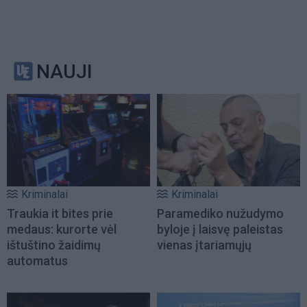
NAUJI
Kriminalai
Kriminalai
Traukia it bites prie
Paramediko nužudymo
medaus: kurorte vėl
byloje į laisvę paleistas
ištuštino žaidimų
vienas įtariamųjų
automatus