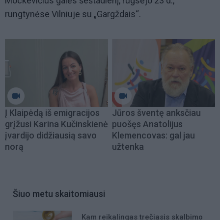
Mockevičius galės šeštadienį, rugsėjo 23 d.,
rungtynėse Vilniuje su „Gargždais“.
Į Klaipėdą iš emigracijos
Jūros šventę anksčiau
grįžusi Karina Kučinskienė
puošęs Anatolijus
įvardijo didžiausią savo
Klemencovas: gal jau
norą
užtenka
Šiuo metu skaitomiausi
Kam reikalingas trečiasis skalbimo