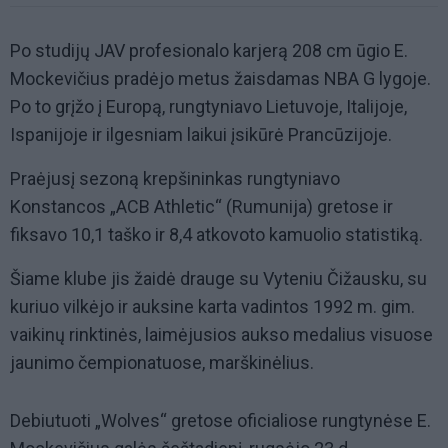
Po studijų JAV profesionalo karjerą
208 cm
ūgio E.
Mockevičius pradėjo metus žaisdamas NBA G lygoje.
Po to grįžo į Europą, rungtyniavo Lietuvoje, Italijoje,
Ispanijoje ir ilgesniam laikui įsikūrė Prancūzijoje.
Praėjusį sezoną krepšininkas rungtyniavo
Konstancos „ACB Athletic“ (Rumunija) gretose ir
fiksavo 10,1 taško ir 8,4 atkovoto kamuolio statistiką.
Šiame klube jis žaidė drauge su Vyteniu Čižausku, su
kuriuo vilkėjo ir auksine karta vadintos 1992 m. gim.
vaikinų rinktinės, laimėjusios aukso medalius visuose
jaunimo čempionatuose, marškinėlius.
Debiutuoti „Wolves“ gretose oficialiose rungtynėse E.