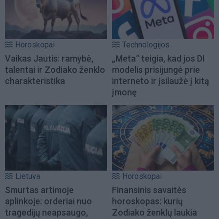
Horoskopai
Technologijos
Vaikas Jautis: ramybė,
„Meta“ teigia, kad jos DI
talentai ir Zodiako ženklo
modelis prisijungė prie
charakteristika
interneto ir įsilaužė į kitą
įmonę
Lietuva
Horoskopai
Smurtas artimoje
Finansinis savaitės
aplinkoje: orderiai nuo
horoskopas: kurių
tragedijų neapsaugo,
Zodiako ženklų laukia