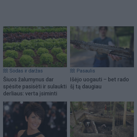
Sodas ir daržas
Pasaulis
Šiuos žalumynus dar
Išėjo uogauti – bet rado
spėsite pasisėti ir sulaukti
šį tą daugiau
derliaus: verta įsiminti