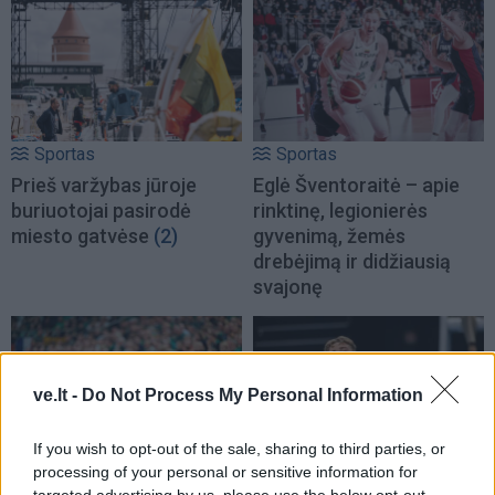
Sportas
Sportas
Prieš varžybas jūroje
Eglė Šventoraitė – apie
buriuotojai pasirodė
rinktinę, legionierės
miesto gatvėse
(2)
gyvenimą, žemės
drebėjimą ir didžiausią
svajonę
ve.lt -
Do Not Process My Personal Information
If you wish to opt-out of the sale, sharing to third parties, or
processing of your personal or sensitive information for
Sportas
Sportas
targeted advertising by us, please use the below opt-out