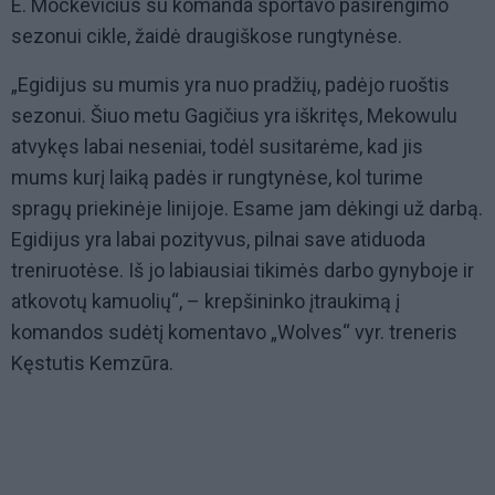
E. Mockevičius su komanda sportavo pasirengimo
sezonui cikle, žaidė draugiškose rungtynėse.
„Egidijus su mumis yra nuo pradžių, padėjo ruoštis
sezonui. Šiuo metu Gagičius yra iškritęs, Mekowulu
atvykęs labai neseniai, todėl susitarėme, kad jis
mums kurį laiką padės ir rungtynėse, kol turime
spragų priekinėje linijoje. Esame jam dėkingi už darbą.
Egidijus yra labai pozityvus, pilnai save atiduoda
treniruotėse. Iš jo labiausiai tikimės darbo gynyboje ir
atkovotų kamuolių“, – krepšininko įtraukimą į
komandos sudėtį komentavo „Wolves“ vyr. treneris
Kęstutis Kemzūra.