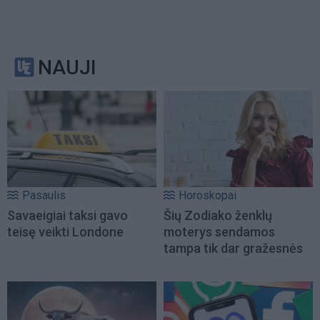
NAUJI
Pasaulis
Horoskopai
Savaeigiai taksi gavo
Šių Zodiako ženklų
teisę veikti Londone
moterys sendamos
tampa tik dar gražesnės