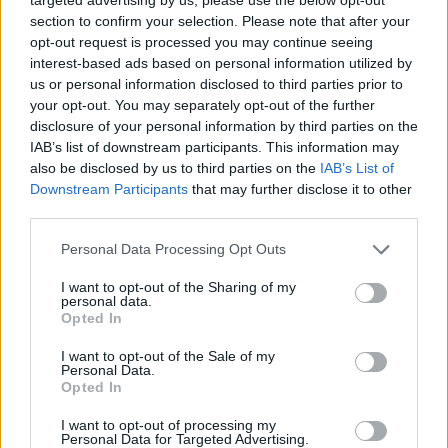
Jasikevičiaus vedami
Trijų setų dramą laimėjęs
section to confirm your selection. Please note that after your
Lietuvos vaikinai patiesė
Butvilas pateko į
opt-out request is processed you may continue seeing
serbus
(1)
„Challenger“ turnyro
interest-based ads based on personal information utilized by
pusfinalį
us or personal information disclosed to third parties prior to
your opt-out. You may separately opt-out of the further
disclosure of your personal information by third parties on the
IAB’s list of downstream participants. This information may
also be disclosed by us to third parties on the
IAB’s List of
Downstream Participants
that may further disclose it to other
third parties.
Personal Data Processing Opt Outs
Sportas
Sportas
Klaipėda savaitei taps
Savaitgalį Klaipėdoje -
I want to opt-out of the Sharing of my
personal data.
Europos jūrinio buriavimo
daug sporto: veiksmas
Opted In
sostine
(1)
virs penkiose skirtingose
miesto vietose
I want to opt-out of the Sale of my
Personal Data.
Opted In
I want to opt-out of processing my
Personal Data for Targeted Advertising.