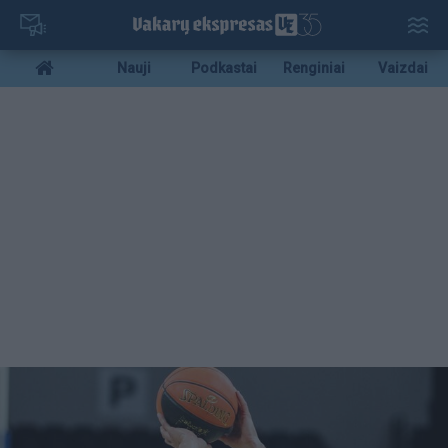
Pereiti
į
pagrindinį
Mobile
Nauji
Podkastai
Renginiai
Vaizdai
turinį
menu
bottom