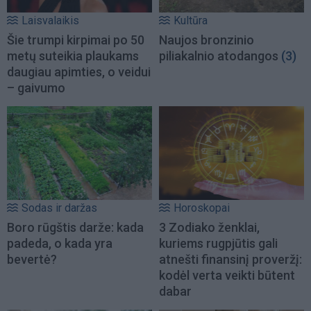
Laisvalaikis
Kultūra
Šie trumpi kirpimai po 50
Naujos bronzinio
metų suteikia plaukams
piliakalnio atodangos
(3)
daugiau apimties, o veidui
– gaivumo
Sodas ir daržas
Horoskopai
Boro rūgštis darže: kada
3 Zodiako ženklai,
padeda, o kada yra
kuriems rugpjūtis gali
bevertė?
atnešti finansinį proveržį:
kodėl verta veikti būtent
dabar