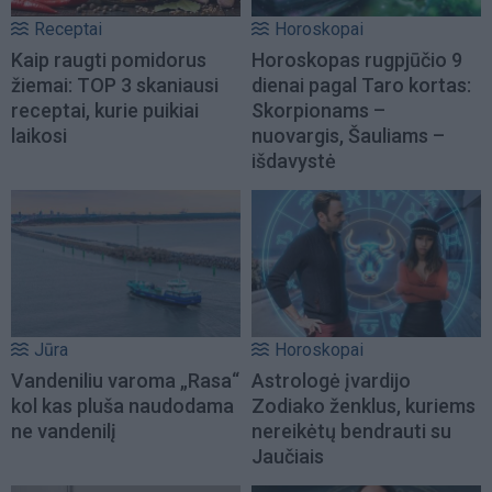
Receptai
Horoskopai
Kaip raugti pomidorus
Horoskopas rugpjūčio 9
žiemai: TOP 3 skaniausi
dienai pagal Taro kortas:
receptai, kurie puikiai
Skorpionams –
laikosi
nuovargis, Šauliams –
išdavystė
Jūra
Horoskopai
Vandeniliu varoma „Rasa“
Astrologė įvardijo
kol kas pluša naudodama
Zodiako ženklus, kuriems
ne vandenilį
nereikėtų bendrauti su
Jaučiais