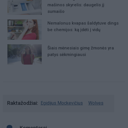
mašinos skyrelis: daugelis jį
sumaišo
Nemalonus kvapas šaldytuve dings
be chemijos: ką įdėti į vidų
Šiais mėnesiais gimę žmonės yra
patys sėkmingiausi
Raktažodžiai
Egidijus Mockevičius
Wolves
Komentarai