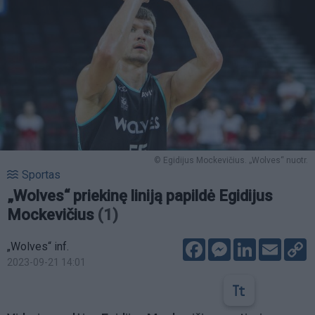
© Egidijus Mockevičius. „Wolves“ nuotr.
Sportas
„Wolves“ priekinę liniją papildė Egidijus
Mockevičius
(1)
Facebook
Messenger
LinkedIn
Email
C
„Wolves“ inf.
L
2023-09-21 14:01