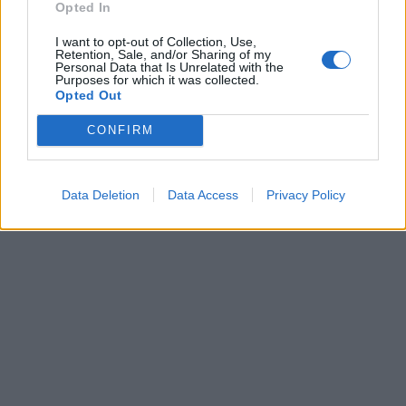
Opted In
I want to opt-out of Collection, Use,
Retention, Sale, and/or Sharing of my
Sportas
Sportas
Personal Data that Is Unrelated with the
Purposes for which it was collected.
Rimas Kurtinaitis
Į Palangą atkeliavo
Opted Out
paskelbė Lietuvos
žiemos paralimpinių
CONFIRM
rinktinės kandidatus:
žaidynių paroda
sąraše - du klaipėdiečiai
(3)
Data Deletion
Data Access
Privacy Policy