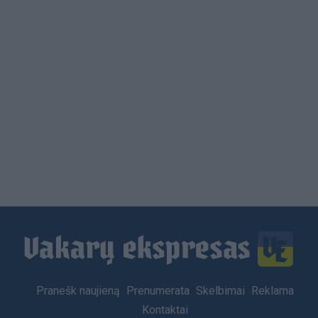
Load
More
Footer
Pranešk naujieną
Prenumerata
Skelbimai
Reklama
menu
Kontaktai