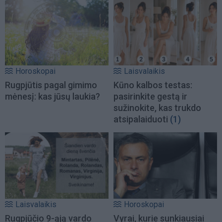
Horoskopai
Laisvalaikis
Rugpjūtis pagal gimimo
Kūno kalbos testas:
mėnesį: kas jūsų laukia?
pasirinkite gestą ir
sužinokite, kas trukdo
atsipalaiduoti
(1)
Laisvalaikis
Horoskopai
Rugpjūčio 9-ąją vardo
Vyrai, kurie sunkiausiai