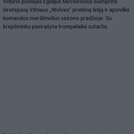
Vidurio puolėjas Egidijus Mockevičius sustiprins
išretėjusią Vilniaus „Wolves“ priekinę liniją ir apsivilks
komandos marškinėlius sezono pradžioje. Su
krepšininku pasirašyta trumpalaikė sutartis.