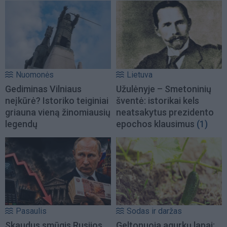
Nuomonės
Lietuva
Gediminas Vilniaus
Užulėnyje – Smetoninių
neįkūrė? Istoriko teiginiai
šventė: istorikai kels
griauna vieną žinomiausių
neatsakytus prezidento
legendų
epochos klausimus
(1)
Pasaulis
Sodas ir daržas
Skaudus smūgis Rusijos
Geltonuoja agurkų lapai: