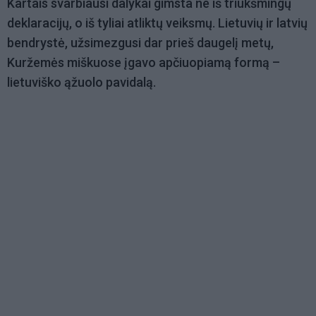
Kartais svarbiausi dalykai gimsta ne iš triukšmingų
deklaracijų, o iš tyliai atliktų veiksmų. Lietuvių ir latvių
bendrystė, užsimezgusi dar prieš daugelį metų,
Kuržemės miškuose įgavo apčiuopiamą formą –
lietuviško ąžuolo pavidalą.