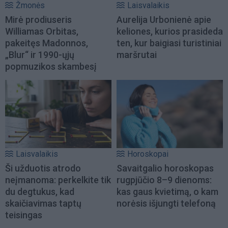
Žmonės
Laisvalaikis
Mirė prodiuseris
Aurelija Urbonienė apie
Williamas Orbitas,
keliones, kurios prasideda
pakeitęs Madonnos,
ten, kur baigiasi turistiniai
„Blur“ ir 1990-ųjų
maršrutai
popmuzikos skambesį
Laisvalaikis
Horoskopai
Ši užduotis atrodo
Savaitgalio horoskopas
neįmanoma: perkelkite tik
rugpjūčio 8–9 dienoms:
du degtukus, kad
kas gaus kvietimą, o kam
skaičiavimas taptų
norėsis išjungti telefoną
teisingas