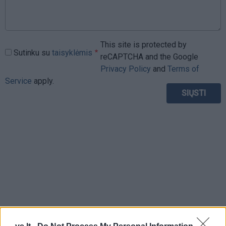
This site is protected by
Sutinku su
taisyklėmis
reCAPTCHA and the Google
Privacy Policy
and
Terms of
Service
apply.