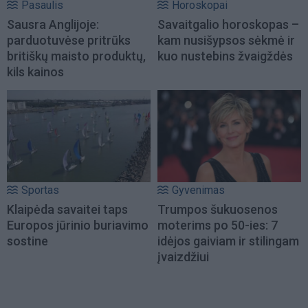
Pasaulis
Horoskopai
Sausra Anglijoje:
Savaitgalio horoskopas –
parduotuvėse pritrūks
kam nusišypsos sėkmė ir
britiškų maisto produktų,
kuo nustebins žvaigždės
kils kainos
Sportas
Gyvenimas
Klaipėda savaitei taps
Trumpos šukuosenos
Europos jūrinio buriavimo
moterims po 50-ies: 7
sostine
idėjos gaiviam ir stilingam
įvaizdžiui