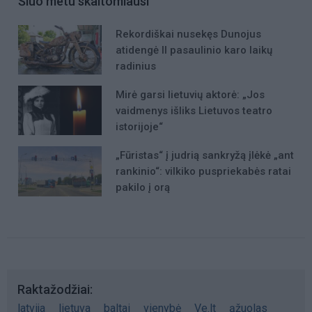
Šiuo metu skaitomiausi
Rekordiškai nusekęs Dunojus
atidengė II pasaulinio karo laikų
radinius
Mirė garsi lietuvių aktorė: „Jos
vaidmenys išliks Lietuvos teatro
istorijoje“
„Fūristas“ į judrią sankryžą įlėkė „ant
rankinio“: vilkiko puspriekabės ratai
pakilo į orą
Raktažodžiai
latvija
lietuva
baltai
vienybė
Ve.lt
ąžuolas