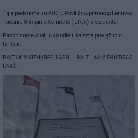
Tą ir padarėme su Artūru Poviliūnu, pirmuoju Lietuvos
Tautinio Olimpinio Komiteto ( LTOK) prezidentu.
Pasodinome spalį, o šiandien įkalėme prie ąžuolo
lentelę.
BALTIJOS VIENYBĖS LABUI -- BALTIJAS VIENOTĪBAS
LABĀ."