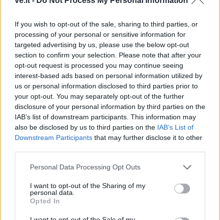
ve.lt -
Do Not Process My Personal Information
If you wish to opt-out of the sale, sharing to third parties, or
TAIP PAT SKAITYKITE
processing of your personal or sensitive information for
targeted advertising by us, please use the below opt-out
section to confirm your selection. Please note that after your
opt-out request is processed you may continue seeing
interest-based ads based on personal information utilized by
us or personal information disclosed to third parties prior to
your opt-out. You may separately opt-out of the further
disclosure of your personal information by third parties on the
IAB’s list of downstream participants. This information may
Šventės
Šventės
also be disclosed by us to third parties on the
IAB’s List of
Stilistė patarė, kuo
Miškininkai ir policijos
Downstream Participants
that may further disclose it to other
third parties.
puoštis Kūčioms ir
pareigūnai vairuotojams
Naujiesiems metams
dovanos kalėdinius
Personal Data Processing Opt Outs
medelius
I want to opt-out of the Sharing of my
personal data.
Opted In
I want to opt-out of the Sale of my