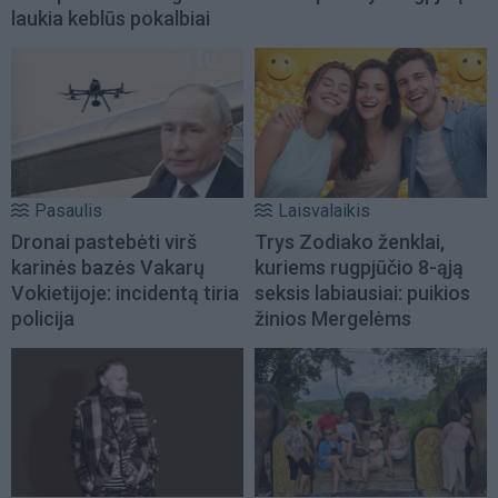
laukia keblūs pokalbiai
Pasaulis
Laisvalaikis
Dronai pastebėti virš
Trys Zodiako ženklai,
karinės bazės Vakarų
kuriems rugpjūčio 8-ąją
Vokietijoje: incidentą tiria
seksis labiausiai: puikios
policija
žinios Mergelėms