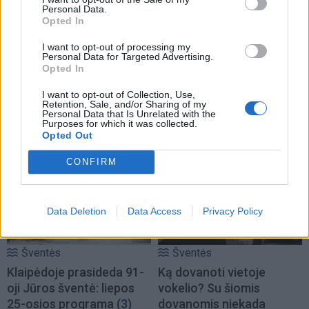
Personal Data.
Opted In
I want to opt-out of processing my
Šventės
Šventės
Personal Data for Targeted Advertising.
Opted In
Iki kada į užsienį išsiųsti
Prasideda prekyba
Kalėdų dovanas?
kėniais: įsidėmėkite 5
I want to opt-out of Collection, Use,
dalykus, kad namuose jų
Retention, Sale, and/or Sharing of my
Personal Data that Is Unrelated with the
spygliai nenubyrėtų iki
Purposes for which it was collected.
Kalėdų
Opted Out
CONFIRM
Data Deletion
Data Access
Privacy Policy
Šventės
Šventės
Klaipėdoje prasideda 91-
Ką dovanoti vietoje
oji Jūros šventė: liepos
vokelio? Su šiomis
25-osios programa
(3)
dovanomis niekada