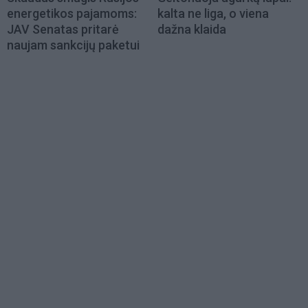
energetikos pajamoms:
kalta ne liga, o viena
JAV Senatas pritarė
dažna klaida
naujam sankcijų paketui
Load
More