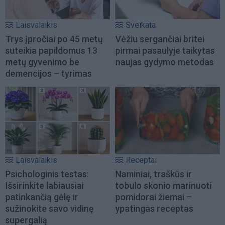
Laisvalaikis
Sveikata
Trys įpročiai po 45 metų
Vėžiu sergančiai britei
suteikia papildomus 13
pirmai pasaulyje taikytas
metų gyvenimo be
naujas gydymo metodas
demencijos – tyrimas
Laisvalaikis
Receptai
Psichologinis testas:
Naminiai, traškūs ir
Išsirinkite labiausiai
tobulo skonio marinuoti
patinkančią gėlę ir
pomidorai žiemai –
sužinokite savo vidinę
ypatingas receptas
supergalią