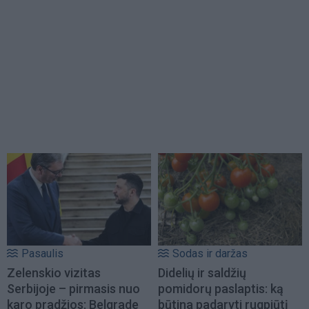
Pasaulis
Sodas ir daržas
Zelenskio vizitas
Didelių ir saldžių
Serbijoje – pirmasis nuo
pomidorų paslaptis: ką
karo pradžios: Belgrade
būtina padaryti rugpjūtį