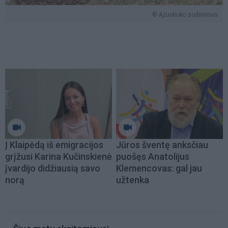
© Ąžuoliuko sodinimas
Į Klaipėdą iš emigracijos
Jūros šventę anksčiau
grįžusi Karina Kučinskienė
puošęs Anatolijus
įvardijo didžiausią savo
Klemencovas: gal jau
norą
užtenka