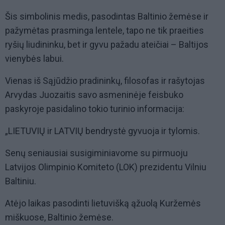
Šis simbolinis medis, pasodintas Baltinio žemėse ir
pažymėtas prasminga lentele, tapo ne tik praeities
ryšių liudininku, bet ir gyvu pažadu ateičiai – Baltijos
vienybės labui.
Vienas iš Sąjūdžio pradininkų, filosofas ir rašytojas
Arvydas Juozaitis savo asmeninėje feisbuko
paskyroje pasidalino tokio turinio informacija:
„LIETUVIŲ ir LATVIŲ bendrystė gyvuoja ir tylomis.
Senų seniausiai susigiminiavome su pirmuoju
Latvijos Olimpinio Komiteto (LOK) prezidentu Vilniu
Baltiniu.
Atėjo laikas pasodinti lietuvišką ąžuolą Kuržemės
miškuose, Baltinio žemėse.