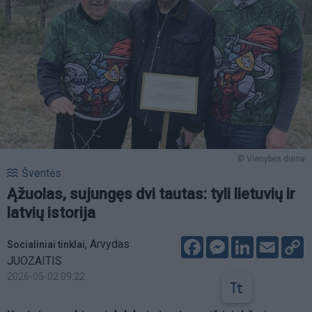
© Vienybės diena
Šventės
Ąžuolas, sujungęs dvi tautas: tyli lietuvių ir
latvių istorija
Facebook
Messenger
LinkedIn
Email
C
,
Arvydas
Socialiniai tinklai
L
JUOZAITIS
2026-05-02 09:22