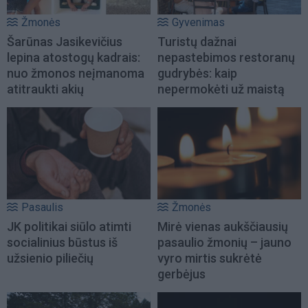
Žmonės
Gyvenimas
Šarūnas Jasikevičius
Turistų dažnai
lepina atostogų kadrais:
nepastebimos restoranų
nuo žmonos neįmanoma
gudrybės: kaip
atitraukti akių
nepermokėti už maistą
Pasaulis
Žmonės
JK politikai siūlo atimti
Mirė vienas aukščiausių
socialinius būstus iš
pasaulio žmonių – jauno
užsienio piliečių
vyro mirtis sukrėtė
gerbėjus