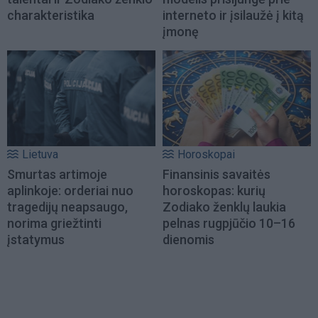
charakteristika
interneto ir įsilaužė į kitą
įmonę
Lietuva
Horoskopai
Smurtas artimoje
Finansinis savaitės
aplinkoje: orderiai nuo
horoskopas: kurių
tragedijų neapsaugo,
Zodiako ženklų laukia
norima griežtinti
pelnas rugpjūčio 10–16
įstatymus
dienomis