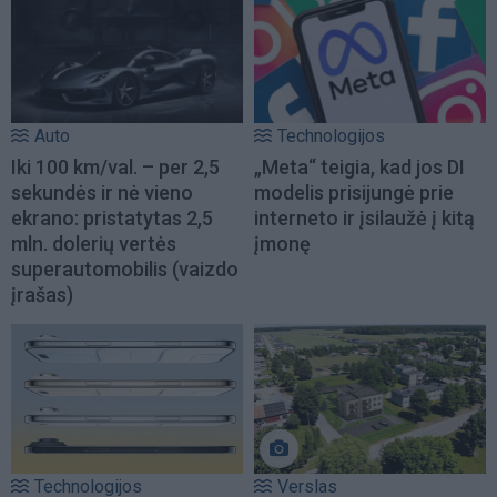
Auto
Technologijos
Iki 100 km/val. – per 2,5
„Meta“ teigia, kad jos DI
sekundės ir nė vieno
modelis prisijungė prie
ekrano: pristatytas 2,5
interneto ir įsilaužė į kitą
mln. dolerių vertės
įmonę
superautomobilis (vaizdo
įrašas)
Technologijos
Verslas