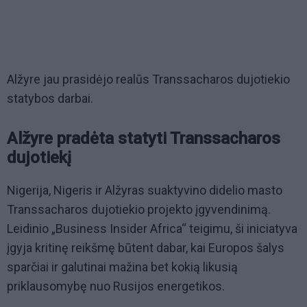
Alžyre jau prasidėjo realūs Transsacharos dujotiekio
statybos darbai.
Alžyre pradėta statyti Transsacharos
dujotiekį
Nigerija, Nigeris ir Alžyras suaktyvino didelio masto
Transsacharos dujotiekio projekto įgyvendinimą.
Leidinio „Business Insider Africa“ teigimu, ši iniciatyva
įgyja kritinę reikšmę būtent dabar, kai Europos šalys
sparčiai ir galutinai mažina bet kokią likusią
priklausomybę nuo Rusijos energetikos.