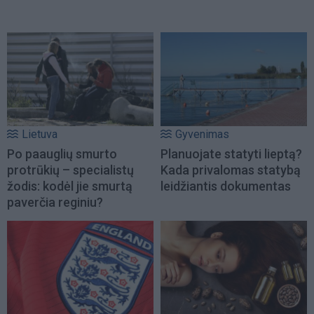
Lietuva
Gyvenimas
Po paauglių smurto
Planuojate statyti lieptą?
protrūkių – specialistų
Kada privalomas statybą
žodis: kodėl jie smurtą
leidžiantis dokumentas
paverčia reginiu?