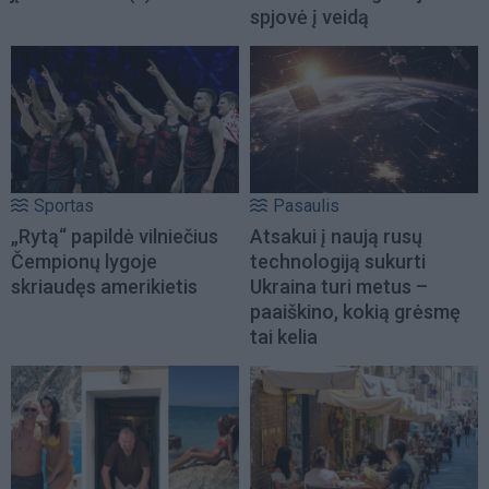
spjovė į veidą
Sportas
Pasaulis
„Rytą“ papildė vilniečius
Atsakui į naują rusų
Čempionų lygoje
technologiją sukurti
skriaudęs amerikietis
Ukraina turi metus –
paaiškino, kokią grėsmę
tai kelia