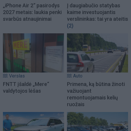
„iPhone Air 2“ pasirodys
Į daugiabučio statybas
2027 metais: laukia penki
kaime investuojantis
svarbūs atnaujinimai
verslininkas: tai yra ateitis
(2)
Verslas
Auto
FNTT įšaldė „Mere“
Primena, ką būtina žinoti
valdytojos lėšas
važiuojant
remontuojamais kelių
ruožais