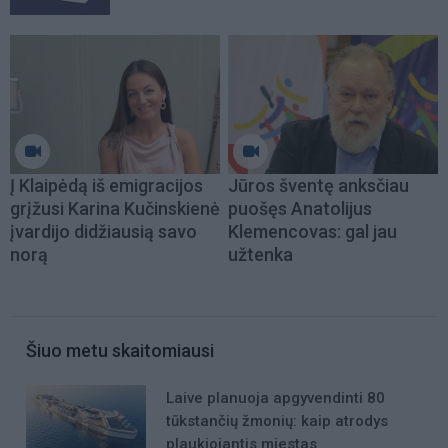
Į Klaipėdą iš emigracijos
Jūros šventę anksčiau
grįžusi Karina Kučinskienė
puošęs Anatolijus
įvardijo didžiausią savo
Klemencovas: gal jau
norą
užtenka
Šiuo metu skaitomiausi
Laive planuoja apgyvendinti 80
tūkstančių žmonių: kaip atrodys
plaukiojantis miestas