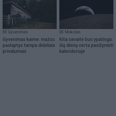
Gyvenimas
Mokslas
Gyvenimas kaime: mažos
Kita savaitė bus ypatinga:
paslaptys tampa dideliais
šią dieną verta pasižymėti
privalumais
kalendoriuje