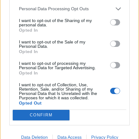
Personal Data Processing Opt Outs
Rašyti komentarą
I want to opt-out of the Sharing of my
personal data.
Opted In
Jūsų vardas
I want to opt-out of the Sale of my
Personal Data.
Opted In
Komentaras
I want to opt-out of processing my
Personal Data for Targeted Advertising.
Opted In
I want to opt-out of Collection, Use,
Retention, Sale, and/or Sharing of my
Personal Data that Is Unrelated with the
Purposes for which it was collected.
Opted Out
CONFIRM
This site is protected by
Sutinku su
taisyklėmis
reCAPTCHA and the Google
Data Deletion
Data Access
Privacy Policy