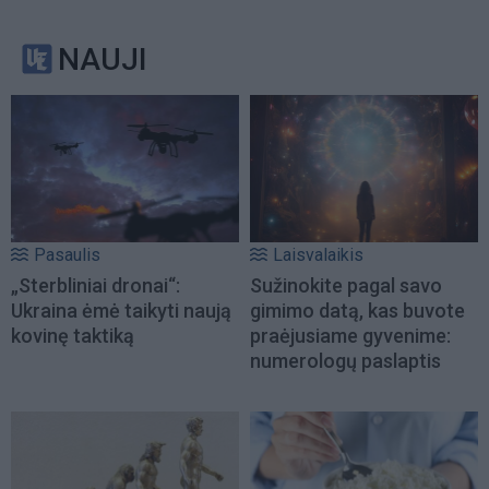
NAUJI
Pasaulis
Laisvalaikis
„Sterbliniai dronai“:
Sužinokite pagal savo
Ukraina ėmė taikyti naują
gimimo datą, kas buvote
kovinę taktiką
praėjusiame gyvenime:
numerologų paslaptis