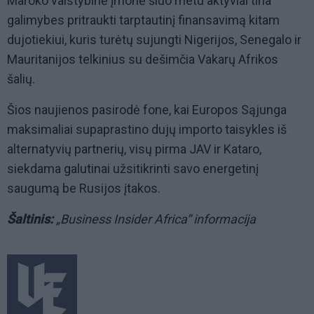
Maroko valstybinė įmonė šiuo metu aktyviai tiria
galimybes pritraukti tarptautinį finansavimą kitam
dujotiekiui, kuris turėtų sujungti Nigerijos, Senegalo ir
Mauritanijos telkinius su dešimčia Vakarų Afrikos
šalių.
Šios naujienos pasirodė fone, kai Europos Sąjunga
maksimaliai supaprastino dujų importo taisykles iš
alternatyvių partnerių, visų pirma JAV ir Kataro,
siekdama galutinai užsitikrinti savo energetinį
saugumą be Rusijos įtakos.
Šaltinis:
„Business Insider Africa“ informacija