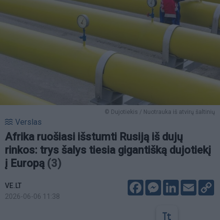
© Dujotiekis / Nuotrauka iš atvirų šaltinių
Verslas
Afrika ruošiasi išstumti Rusiją iš dujų
rinkos: trys šalys tiesia gigantišką dujotiekį
į Europą
(3)
Facebook
Messenger
LinkedIn
Email
C
VE.LT
L
2026-06-06 11:38