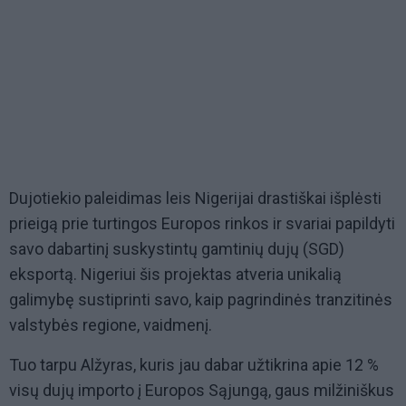
Dujotiekio paleidimas leis Nigerijai drastiškai išplėsti
prieigą prie turtingos Europos rinkos ir svariai papildyti
savo dabartinį suskystintų gamtinių dujų (SGD)
eksportą. Nigeriui šis projektas atveria unikalią
galimybę sustiprinti savo, kaip pagrindinės tranzitinės
valstybės regione, vaidmenį.
Tuo tarpu Alžyras, kuris jau dabar užtikrina apie 12 %
visų dujų importo į Europos Sąjungą, gaus milžiniškus