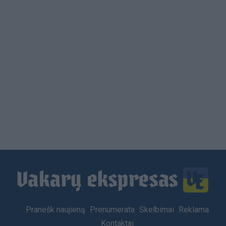
Load
More
Footer
Pranešk naujieną
Prenumerata
Skelbimai
Reklama
menu
Kontaktai