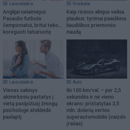
Laisvalaikis
Sveikata
Anglijai nelaimėjus
Kaip ricinos aliejus veikia
Pasaulio futbolo
plaukus: tyrimai paaiškina
čempionatui, britui teko...
liaudiškos priemonės
koreguoti tatuiruotę
naudą
Laisvalaikis
Auto
Vienas sakinys
Iki 100 km/val. – per 2,5
akimirksniu pastatys į
sekundės ir nė vieno
vietą pasipūtusį žmogų:
ekrano: pristatytas 2,5
psichologė atskleidė
mln. dolerių vertės
paslaptį
superautomobilis (vaizdo
įrašas)