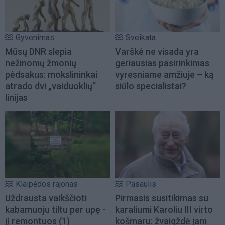
Gyvenimas
Sveikata
Mūsų DNR slepia
Varškė ne visada yra
nežinomų žmonių
geriausias pasirinkimas
pėdsakus: mokslininkai
vyresniame amžiuje – ką
atrado dvi „vaiduoklių“
siūlo specialistai?
linijas
Klaipėdos rajonas
Pasaulis
Uždrausta vaikščioti
Pirmasis susitikimas su
kabamuoju tiltu per upę -
karaliumi Karoliu III virto
jį remontuos
(1)
košmaru: žvaigždė jam