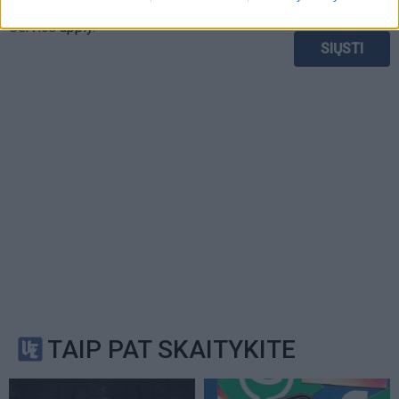
Privacy Policy
and
Terms of
Service
apply.
TAIP PAT SKAITYKITE