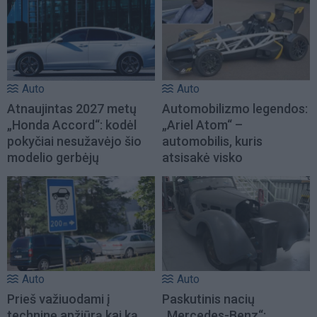
Auto
Auto
Atnaujintas 2027 metų
Automobilizmo legendos:
„Honda Accord“: kodėl
„Ariel Atom“ –
pokyčiai nesužavėjo šio
automobilis, kuris
modelio gerbėjų
atsisakė visko
Auto
Auto
Prieš važiuodami į
Paskutinis nacių
techninę apžiūrą kai ką
„Mercedes-Benz“: