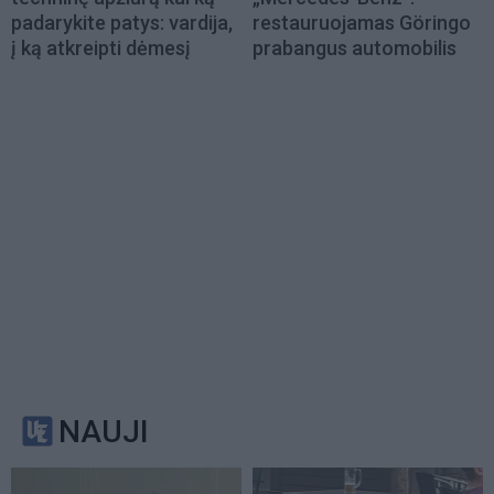
padarykite patys: vardija,
restauruojamas Göringo
į ką atkreipti dėmesį
prabangus automobilis
NAUJI