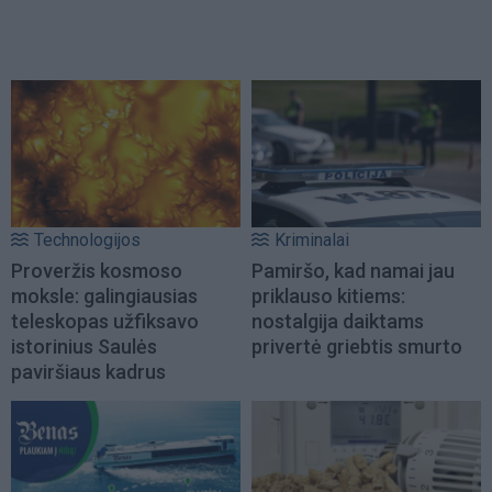
Technologijos
Kriminalai
Proveržis kosmoso
Pamiršo, kad namai jau
moksle: galingiausias
priklauso kitiems:
teleskopas užfiksavo
nostalgija daiktams
istorinius Saulės
privertė griebtis smurto
paviršiaus kadrus