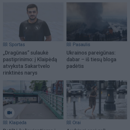
Sportas
Pasaulis
„Dragūnas“ sulaukė
Ukrainos pareigūnas:
pastiprinimo: į Klaipėdą
dabar – iš tiesų bloga
atvyksta Sakartvelo
padėtis
rinktinės narys
Klaipėda
Orai