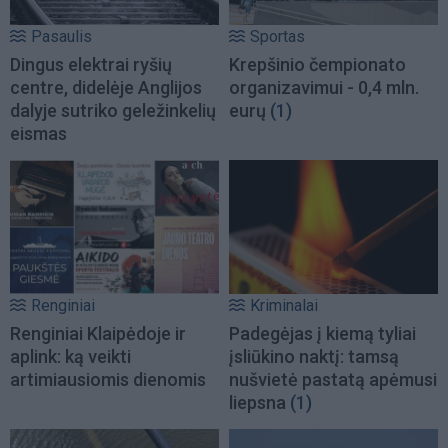
Pasaulis
Sportas
Dingus elektrai ryšių
Krepšinio čempionato
centre, didelėje Anglijos
organizavimui - 0,4 mln.
dalyje sutriko geležinkelių
eurų
(1)
eismas
Renginiai
Kriminalai
Renginiai Klaipėdoje ir
Padegėjas į kiemą tyliai
aplink: ką veikti
įsliūkino naktį: tamsą
artimiausiomis dienomis
nušvietė pastatą apėmusi
liepsna
(1)