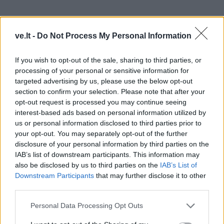
ve.lt -
Do Not Process My Personal Information
6. Vairas ir durų rankenos
If you wish to opt-out of the sale, sharing to third parties, or
processing of your personal or sensitive information for
targeted advertising by us, please use the below opt-out
Tai pagrindiniai sąlyčio taškai. Juos apdorokite
section to confirm your selection. Please note that after your
dezinfekavimo priemone, palikite trumpam veikti ir
opt-out request is processed you may continue seeing
nuvalykite sausai. Odiniam vairui geriau naudoti
interest-based ads based on personal information utilized by
us or personal information disclosed to third parties prior to
specialias servetėles.
your opt-out. You may separately opt-out of the further
disclosure of your personal information by third parties on the
7. Grindys ir kiliminė danga
IAB’s list of downstream participants. This information may
also be disclosed by us to third parties on the
IAB’s List of
Downstream Participants
that may further disclose it to other
Siurbimas yra paskutinis etapas, skirtas surinkti viską,
third parties.
kas nukrito valymo metu. Naudokite antgalius
Personal Data Processing Opt Outs
plyšiams ir sunkiai pasiekiamoms zonoms: sėdynių
bėgeliams, kampams ir durų kišenėms.