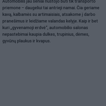
Automobilis jau seniai nustojo būti tik transporto
priemone – daugeliui tai antrieji namai. Čia geriame
kavą, kalbamės su artimaisiais, atsakome į darbo
pranešimus ir leidžiame valandas kelyje. Kaip ir bet
kuri „gyvenamoji erdvė“, automobilio salonas
nepastebimai kaupia dulkes, trupinius, dėmes,
gyvūnų plaukus ir kvapus.