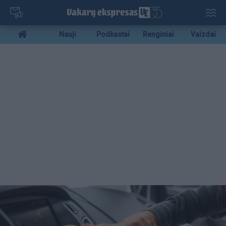
Pereiti
į
pagrindinį
Mobile
Nauji
Podkastai
Renginiai
Vaizdai
turinį
menu
bottom