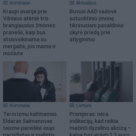
Kriminalai
Aktualijos
Kraupi avarija prie
Buvusi AAD vadovė
Vilniaus atėmė tris
sutuoktinio įmonę
brangiausius žmones:
tikrinusiam pavaldiniui
pranešė, kaip bus
skyrė priedą prie
atsisveikinama su
atlyginimo
mergaite, jos mama ir
močiute
Kriminalai
Lietuva
Terorizmu kaltinamas
Premjeras: nėra
Eldaras Salmanovas
indikacijų, kad reikia
teisme pareiškė esąs
mažinti dyzelino akcizą –
pacisfistas ir mylintis
kaina turi viršyti 2,2 euro