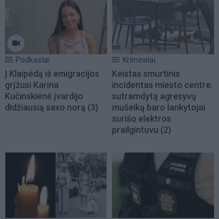
Podkastai
Kriminalai
Į Klaipėdą iš emigracijos
Keistas smurtinis
grįžusi Karina
incidentas miesto centre:
Kučinskienė įvardijo
sutramdytą agresyvų
didžiausią savo norą
(3)
mušeiką baro lankytojai
surišo elektros
prailgintuvu
(2)