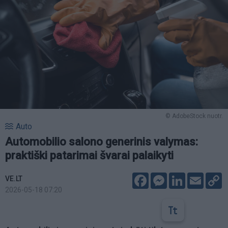
© AdobeStock nuotr.
Auto
Automobilio salono generinis valymas:
praktiški patarimai švarai palaikyti
Facebook
Messenger
LinkedIn
Email
C
VE.LT
L
2026-05-18 07:20