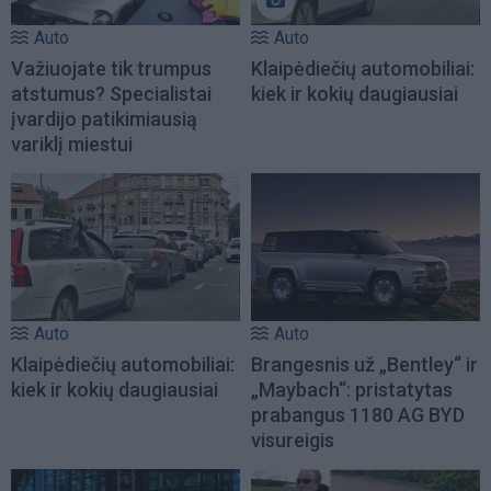
Auto
Auto
Važiuojate tik trumpus
Klaipėdiečių automobiliai:
atstumus? Specialistai
kiek ir kokių daugiausiai
įvardijo patikimiausią
variklį miestui
Auto
Auto
Klaipėdiečių automobiliai:
Brangesnis už „Bentley“ ir
kiek ir kokių daugiausiai
„Maybach“: pristatytas
prabangus 1180 AG BYD
visureigis