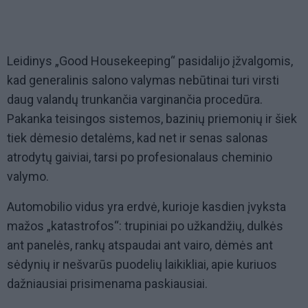
Leidinys „Good Housekeeping“ pasidalijo įžvalgomis,
kad generalinis salono valymas nebūtinai turi virsti
daug valandų trunkančia varginančia procedūra.
Pakanka teisingos sistemos, bazinių priemonių ir šiek
tiek dėmesio detalėms, kad net ir senas salonas
atrodytų gaiviai, tarsi po profesionalaus cheminio
valymo.
Automobilio vidus yra erdvė, kurioje kasdien įvyksta
mažos „katastrofos“: trupiniai po užkandžių, dulkės
ant panelės, rankų atspaudai ant vairo, dėmės ant
sėdynių ir nešvarūs puodelių laikikliai, apie kuriuos
dažniausiai prisimenama paskiausiai.