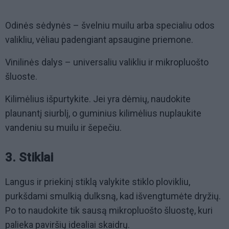
Odinės sėdynės – švelniu muilu arba specialiu odos
valikliu, vėliau padengiant apsaugine priemone.
Vinilinės dalys – universaliu valikliu ir mikropluošto
šluoste.
Kilimėlius išpurtykite. Jei yra dėmių, naudokite
plaunantį siurblį, o guminius kilimėlius nuplaukite
vandeniu su muilu ir šepečiu.
3. Stiklai
Langus ir priekinį stiklą valykite stiklo plovikliu,
purkšdami smulkią dulksną, kad išvengtumėte dryžių.
Po to naudokite tik sausą mikropluošto šluostę, kuri
palieka paviršių idealiai skaidrų.