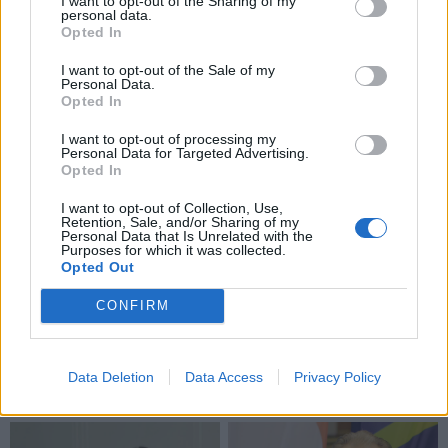
I want to opt-out of the Sharing of my
personal data.
Opted In
Ekspertai pataria generalinį valymą atlikti maždaug 1
kartą per mėnesį. Reguliariai prižiūrint švarą, procesas
I want to opt-out of the Sale of my
Personal Data.
tampa gerokai paprastesnis ir greitesnis.
Opted In
Automobilio salono tvarkymas – tai ne tik ideali švara,
I want to opt-out of processing my
Personal Data for Targeted Advertising.
bet ir komfortas bei erdvės, kurioje praleidžiame
Opted In
didelę dalį gyvenimo, kontrolė. Be to, švarus salonas
I want to opt-out of Collection, Use,
visada leidžia pasijusti tarsi naujoje pradžioje, net jei
Retention, Sale, and/or Sharing of my
Personal Data that Is Unrelated with the
tai tik trumpa kelionė mieste reikalais.
Purposes for which it was collected.
Opted Out
CONFIRM
Data Deletion
Data Access
Privacy Policy