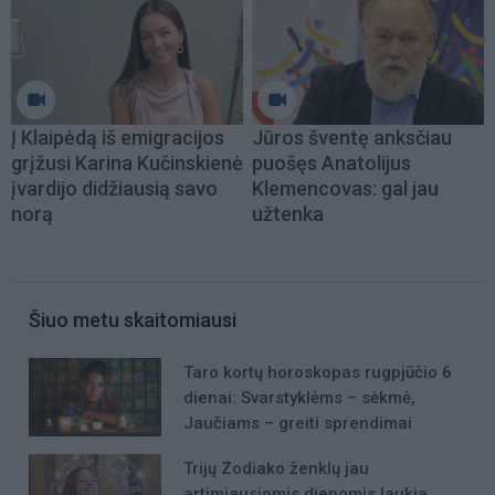
Į Klaipėdą iš emigracijos
Jūros šventę anksčiau
grįžusi Karina Kučinskienė
puošęs Anatolijus
įvardijo didžiausią savo
Klemencovas: gal jau
norą
užtenka
Šiuo metu skaitomiausi
Taro kortų horoskopas rugpjūčio 6
dienai: Svarstyklėms – sėkmė,
Jaučiams – greiti sprendimai
Trijų Zodiako ženklų jau
artimiausiomis dienomis laukia