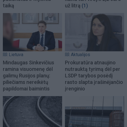
taiką
už litrą
(1)
Lietuva
Aktualijos
Mindaugas Sinkevičius
Prokuratūra atnaujino
ramina visuomenę dėl
nutrauktą tyrimą dėl per
galimų Rusijos planų:
LSDP tarybos posėdį
piliečiams nereikėtų
rasto slapta įrašinėjančio
papildomai baimintis
įrenginio