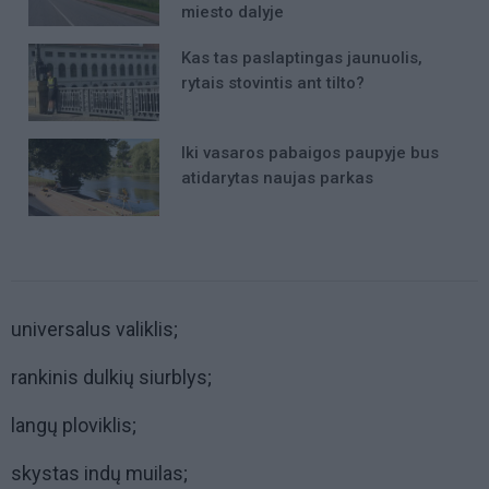
miesto dalyje
Kas tas paslaptingas jaunuolis,
rytais stovintis ant tilto?
Iki vasaros pabaigos paupyje bus
atidarytas naujas parkas
universalus valiklis;
rankinis dulkių siurblys;
langų ploviklis;
skystas indų muilas;