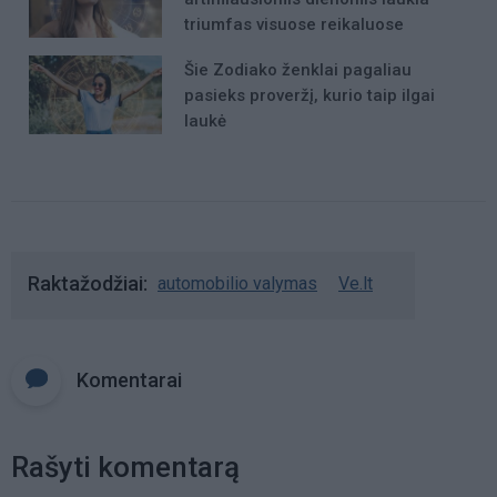
triumfas visuose reikaluose
Šie Zodiako ženklai pagaliau
pasieks proveržį, kurio taip ilgai
laukė
Raktažodžiai
automobilio valymas
Ve.lt
Komentarai
Rašyti komentarą