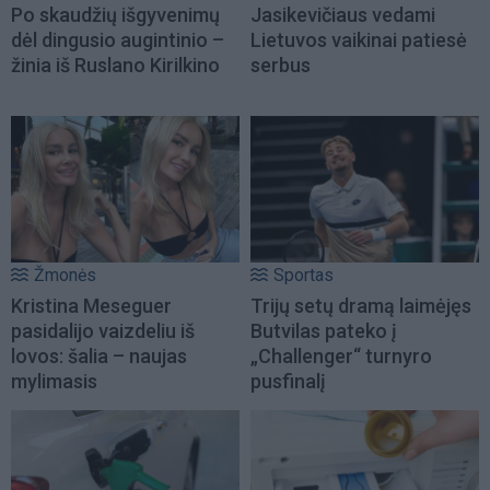
Po skaudžių išgyvenimų
Jasikevičiaus vedami
dėl dingusio augintinio –
Lietuvos vaikinai patiesė
žinia iš Ruslano Kirilkino
serbus
Žmonės
Sportas
Kristina Meseguer
Trijų setų dramą laimėjęs
pasidalijo vaizdeliu iš
Butvilas pateko į
lovos: šalia – naujas
„Challenger“ turnyro
mylimasis
pusfinalį