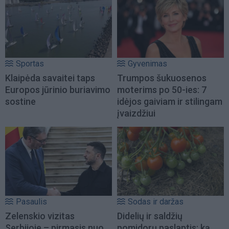
Sportas
Gyvenimas
Klaipėda savaitei taps
Trumpos šukuosenos
Europos jūrinio buriavimo
moterims po 50-ies: 7
sostine
idėjos gaiviam ir stilingam
įvaizdžiui
Pasaulis
Sodas ir daržas
Zelenskio vizitas
Didelių ir saldžių
Serbijoje – pirmasis nuo
pomidorų paslaptis: ką