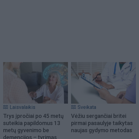
Laisvalaikis
Sveikata
Trys įpročiai po 45 metų
Vėžiu sergančiai britei
suteikia papildomus 13
pirmai pasaulyje taikytas
metų gyvenimo be
naujas gydymo metodas
demencijos – tyrimas