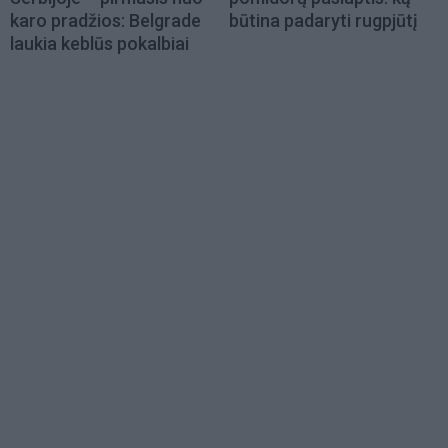
karo pradžios: Belgrade
būtina padaryti rugpjūtį
laukia keblūs pokalbiai
Load
More