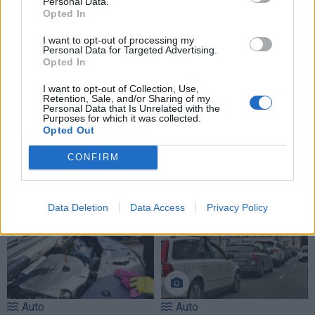
Personal Data.
Opted In
I want to opt-out of processing my
Personal Data for Targeted Advertising.
Opted In
I want to opt-out of Collection, Use,
Retention, Sale, and/or Sharing of my
Auto
Auto
Personal Data that Is Unrelated with the
Purposes for which it was collected.
Pensijų pinigai -
„Mercedes Sprinter“ virto
Opted Out
naudotiems
prabangiais namais ant
automobiliams
(1)
ratų: pristatytas
CONFIRM
aukščiausios klasės
kemperis (nuotraukos)
Data Deletion
Data Access
Privacy Policy
Auto
Auto