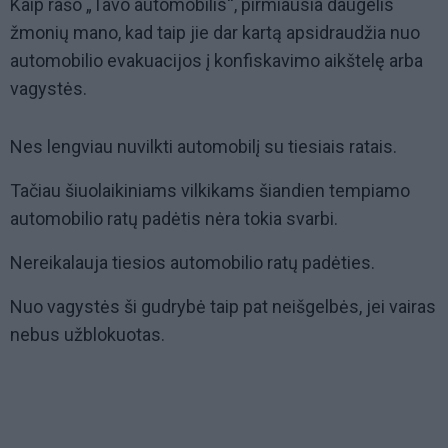
Kaip rašo „Tavo automobilis“, pirmiausia daugelis
žmonių mano, kad taip jie dar kartą apsidraudžia nuo
automobilio evakuacijos į konfiskavimo aikštelę arba
vagystės.
Nes lengviau nuvilkti automobilį su tiesiais ratais.
Tačiau šiuolaikiniams vilkikams šiandien tempiamo
automobilio ratų padėtis nėra tokia svarbi.
Nereikalauja tiesios automobilio ratų padėties.
Nuo vagystės ši gudrybė taip pat neišgelbės, jei vairas
nebus užblokuotas.