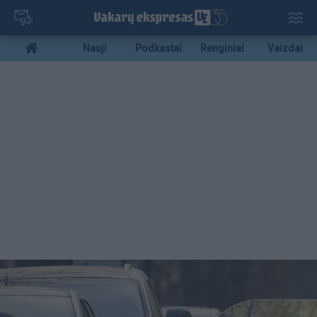
Pereiti
į
pagrindinį
Mobile
Nauji
Podkastai
Renginiai
Vaizdai
turinį
menu
bottom