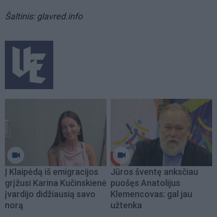
Šaltinis: glavred.info
Į Klaipėdą iš emigracijos
Jūros šventę anksčiau
grįžusi Karina Kučinskienė
puošęs Anatolijus
įvardijo didžiausią savo
Klemencovas: gal jau
norą
užtenka