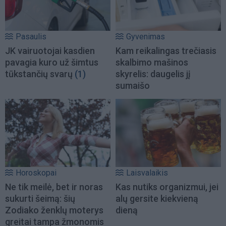
Pasaulis
Gyvenimas
JK vairuotojai kasdien
Kam reikalingas trečiasis
pavagia kuro už šimtus
skalbimo mašinos
tūkstančių svarų
(1)
skyrelis: daugelis jį
sumaišo
Horoskopai
Laisvalaikis
Ne tik meilė, bet ir noras
Kas nutiks organizmui, jei
sukurti šeimą: šių
alų gersite kiekvieną
Zodiako ženklų moterys
dieną
greitai tampa žmonomis