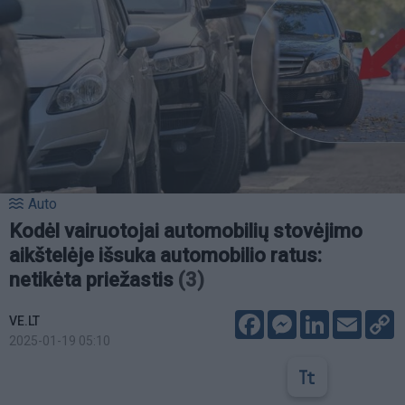
Auto
Kodėl vairuotojai automobilių stovėjimo
aikštelėje išsuka automobilio ratus:
netikėta priežastis
(3)
Facebook
Messenger
LinkedIn
Email
C
VE.LT
L
2025-01-19 05:10