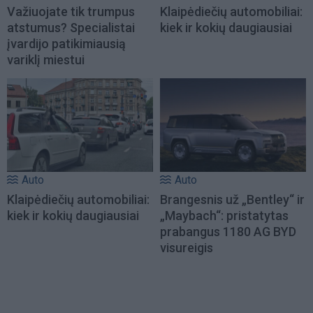
Važiuojate tik trumpus
Klaipėdiečių automobiliai:
atstumus? Specialistai
kiek ir kokių daugiausiai
įvardijo patikimiausią
variklį miestui
Auto
Auto
Klaipėdiečių automobiliai:
Brangesnis už „Bentley“ ir
kiek ir kokių daugiausiai
„Maybach“: pristatytas
prabangus 1180 AG BYD
visureigis