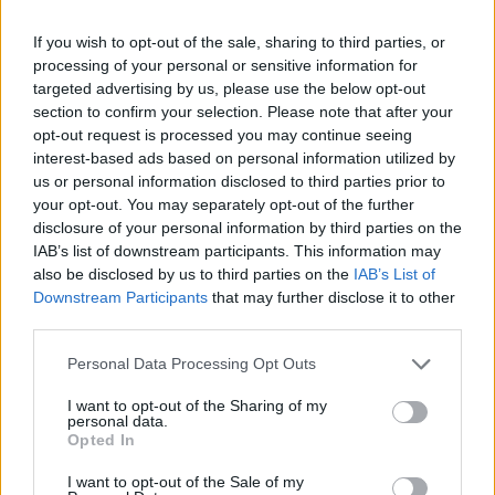
If you wish to opt-out of the sale, sharing to third parties, or
processing of your personal or sensitive information for
targeted advertising by us, please use the below opt-out
section to confirm your selection. Please note that after your
opt-out request is processed you may continue seeing
TAIP PAT SKAITYKITE
interest-based ads based on personal information utilized by
us or personal information disclosed to third parties prior to
your opt-out. You may separately opt-out of the further
disclosure of your personal information by third parties on the
IAB’s list of downstream participants. This information may
also be disclosed by us to third parties on the
IAB’s List of
Downstream Participants
that may further disclose it to other
third parties.
Auto
Auto
Personal Data Processing Opt Outs
Primena, ką būtina žinoti
Kinijos gamintojai veržiasi
I want to opt-out of the Sharing of my
važiuojant
į Lietuvos rinką: egzotika
personal data.
remontuojamais kelių
tampa rimta konkurencija
Opted In
ruožais
I want to opt-out of the Sale of my