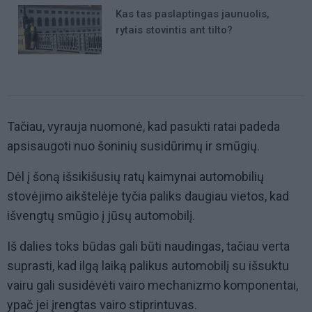
Kas tas paslaptingas jaunuolis,
rytais stovintis ant tilto?
Tačiau, vyrauja nuomonė, kad pasukti ratai padeda
apsisaugoti nuo šoninių susidūrimų ir smūgių.
Dėl į šoną išsikišusių ratų kaimynai automobilių
stovėjimo aikštelėje tyčia paliks daugiau vietos, kad
išvengtų smūgio į jūsų automobilį.
Iš dalies toks būdas gali būti naudingas, tačiau verta
suprasti, kad ilgą laiką palikus automobilį su išsuktu
vairu gali susidėvėti vairo mechanizmo komponentai,
ypač jei įrengtas vairo stiprintuvas.