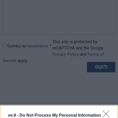
This site is protected by
Sutinku su
taisyklėmis
reCAPTCHA and the Google
Privacy Policy
and
Terms of
Service
apply.
ve.lt -
Do Not Process My Personal Information