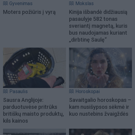
Gyvenimas
Mokslas
Moters požiūris į vyrą
Kinija išbandė didžiausią
pasaulyje 582 tonas
sveriantį magnetą, kuris
bus naudojamas kuriant
„dirbtinę Saulę“
Pasaulis
Horoskopai
Sausra Anglijoje:
Savaitgalio horoskopas –
parduotuvėse pritrūks
kam nusišypsos sėkmė ir
britiškų maisto produktų,
kuo nustebins žvaigždės
kils kainos