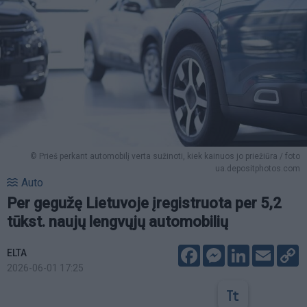
© Prieš perkant automobilį verta sužinoti, kiek kainuos jo priežiūra / foto
ua.depositphotos.com
Auto
Per gegužę Lietuvoje įregistruota per 5,2
tūkst. naujų lengvųjų automobilių
Facebook
Messenger
LinkedIn
Email
C
ELTA
L
2026-06-01 17:25