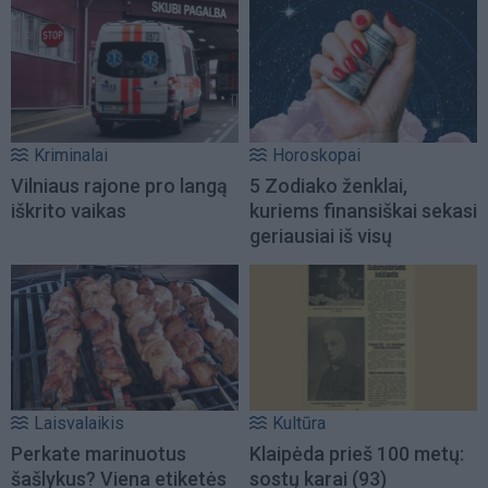
Kriminalai
Horoskopai
Vilniaus rajone pro langą
5 Zodiako ženklai,
iškrito vaikas
kuriems finansiškai sekasi
geriausiai iš visų
Laisvalaikis
Kultūra
Perkate marinuotus
Klaipėda prieš 100 metų:
šašlykus? Viena etiketės
sostų karai (93)