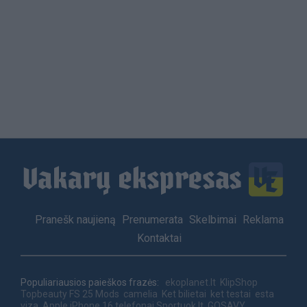
Load
More
Footer
Pranešk naujieną
Prenumerata
Skelbimai
Reklama
menu
Kontaktai
Populiariausios paieškos frazės:
ekoplanet.lt
KlipShop
Topbeauty
FS 25 Mods
camelia
Ket bilietai
ket testai
esta
viza
Apple iPhone 16 telefonai
Sportuok.lt
GOSAVY