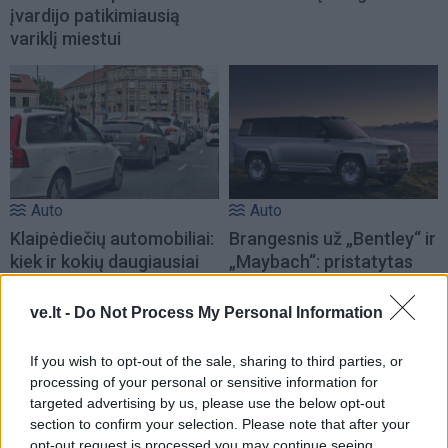
įvardijo patikimiausią
variklį miestui
Auto
Auto
Klaipėdiečių automobiliai:
Brangesnis už „Bentley“ ir
kiek ir kokių daugiausiai
„Maybach“: pristatytas
prabangus 1180 AG BYD
visureigis
ve.lt -
Do Not Process My Personal Information
If you wish to opt-out of the sale, sharing to third parties, or
processing of your personal or sensitive information for
targeted advertising by us, please use the below opt-out
section to confirm your selection. Please note that after your
opt-out request is processed you may continue seeing