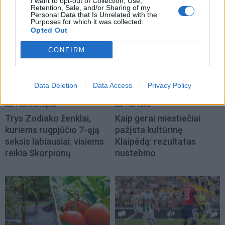
I want to opt-out of Collection, Use,
Retention, Sale, and/or Sharing of my
NAUJI
Personal Data that Is Unrelated with the
Purposes for which it was collected.
Opted Out
CONFIRM
Data Deletion
Data Access
Privacy Policy
Horoskopai
Kultūra
Trys Zodiako ženklai,
Kaip gerai miestiečiai
kuriems rugpjūčio 7-ąją
pažįsta kultūrinę
seksis labiausiai: visiems
Klaipėdą: rezultatas
reikia Skorpionų
nustebino