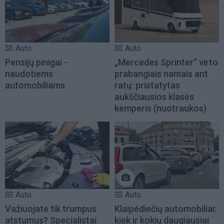
Auto
Auto
Pensijų pinigai -
„Mercedes Sprinter“ virto
naudotiems
prabangiais namais ant
automobiliams
ratų: pristatytas
aukščiausios klasės
kemperis (nuotraukos)
Auto
Auto
Važiuojate tik trumpus
Klaipėdiečių automobiliai:
atstumus? Specialistai
kiek ir kokių daugiausiai