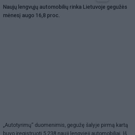
Naujų lengvųjų automobilių rinka Lietuvoje gegužės
mėnesį augo 16,8 proc.
„Autotyrimų“ duomenimis, gegužę šalyje pirmą kartą
buvo įregistruoti 5 238 nauji lengvieji automobiliai. Iš