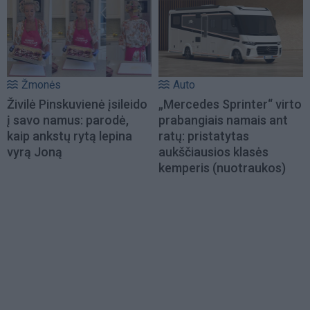
Žmonės
Auto
Živilė Pinskuvienė įsileido
„Mercedes Sprinter“ virto
į savo namus: parodė,
prabangiais namais ant
kaip ankstų rytą lepina
ratų: pristatytas
vyrą Joną
aukščiausios klasės
kemperis (nuotraukos)