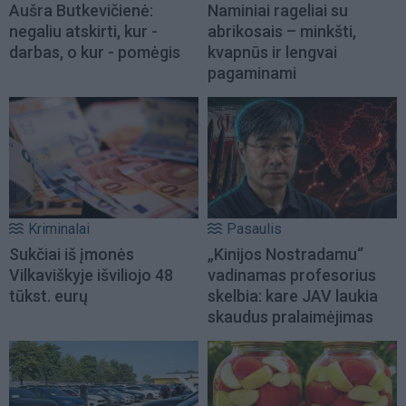
Aušra Butkevičienė:
Naminiai rageliai su
negaliu atskirti, kur -
abrikosais – minkšti,
darbas, o kur - pomėgis
kvapnūs ir lengvai
pagaminami
Kriminalai
Pasaulis
Sukčiai iš įmonės
„Kinijos Nostradamu“
Vilkaviškyje išviliojo 48
vadinamas profesorius
tūkst. eurų
skelbia: kare JAV laukia
skaudus pralaimėjimas