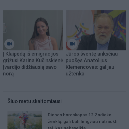
Į Klaipėdą iš emigracijos
Jūros šventę anksčiau
grįžusi Karina Kučinskienė
puošęs Anatolijus
įvardijo didžiausią savo
Klemencovas: gal jau
norą
užtenka
Šiuo metu skaitomiausi
Dienos horoskopas 12 Zodiako
ženklų: gali būti lengviau nutraukti
tai, kas nebeveikia