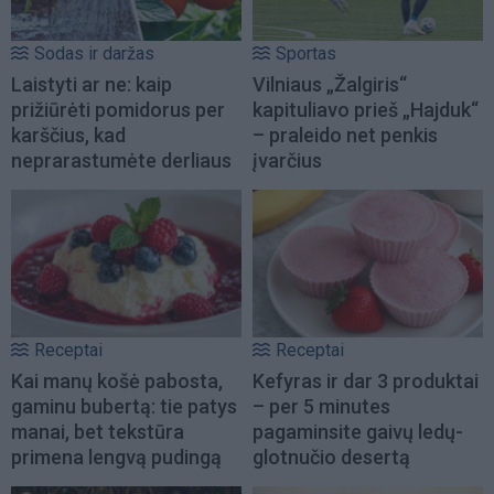
Sodas ir daržas
Sportas
Laistyti ar ne: kaip
Vilniaus „Žalgiris“
prižiūrėti pomidorus per
kapituliavo prieš „Hajduk“
karščius, kad
– praleido net penkis
neprarastumėte derliaus
įvarčius
Receptai
Receptai
Kai manų košė pabosta,
Kefyras ir dar 3 produktai
gaminu bubertą: tie patys
– per 5 minutes
manai, bet tekstūra
pagaminsite gaivų ledų-
primena lengvą pudingą
glotnučio desertą