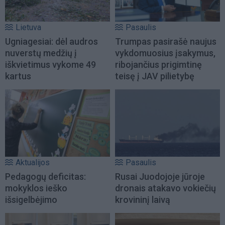
Lietuva
Pasaulis
Ugniagesiai: dėl audros
Trumpas pasirašė naujus
nuverstų medžių į
vykdomuosius įsakymus,
iškvietimus vykome 49
ribojančius prigimtinę
kartus
teisę į JAV pilietybę
Aktualijos
Pasaulis
Pedagogų deficitas:
Rusai Juodojoje jūroje
mokyklos ieško
dronais atakavo vokiečių
išsigelbėjimo
krovininį laivą