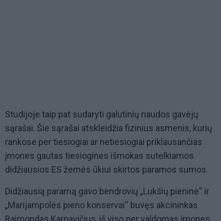
Studijoje taip pat sudaryti galutinių naudos gavėjų
sąrašai. Šie sąrašai atskleidžia fizinius asmenis, kurių
rankose per tiesiogiai ar netiesiogiai priklausančias
įmones gautas tiesiogines išmokas sutelkiamos
didžiausios ES žemės ūkiui skirtos paramos sumos.
Didžiausią paramą gavo bendrovių „Lukšių pieninė“ ir
„Marijampolės pieno konservai“ buvęs akcininkas
Raimondas Karpavičius, iš viso per valdomas įmones