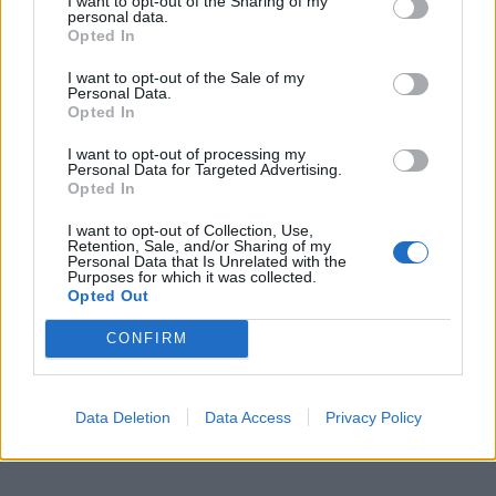
I want to opt-out of the Sharing of my
liko „Marijampolės pieno konservai“ su kiek daugiau
personal data.
Opted In
nei 2,9 mln. eurų paramos.
I want to opt-out of the Sale of my
Personal Data.
Iš fizinių asmenų daugiausia paramos gavo Širvintų
Opted In
rajono ūkininkas Vidmantas Vyšniauskas – apie 1,7
I want to opt-out of processing my
mln. eurų paramos.
Personal Data for Targeted Advertising.
Opted In
I want to opt-out of Collection, Use,
Retention, Sale, and/or Sharing of my
Personal Data that Is Unrelated with the
Didžiausi galutiniai pinigų gavėjai –
Purposes for which it was collected.
Opted Out
Raimondas Karpavičius, „Žemaitijos
pieno“ akcininkai, Karbauskių šeima
CONFIRM
Data Deletion
Data Access
Privacy Policy