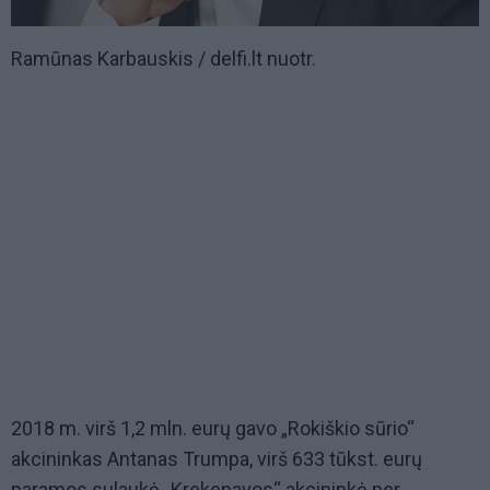
Ramūnas Karbauskis / delfi.lt nuotr.
2018 m. virš 1,2 mln. eurų gavo „Rokiškio sūrio“
akcininkas Antanas Trumpa, virš 633 tūkst. eurų
paramos sulaukė „Krekenavos“ akcininkė per