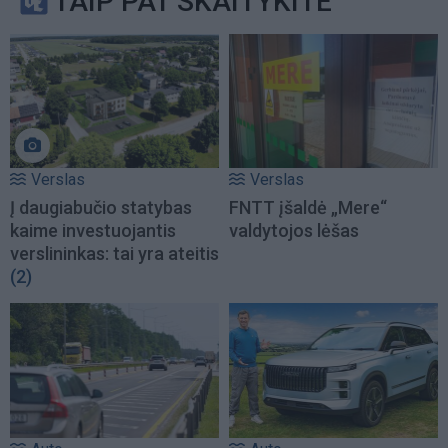
TAIP PAT SKAITYKITE
Verslas
Verslas
Į daugiabučio statybas
FNTT įšaldė „Mere“
kaime investuojantis
valdytojos lėšas
verslininkas: tai yra ateitis
(2)