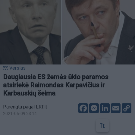
Verslas
Daugiausia ES žemės ūkio paramos
atsiriekė Raimondas Karpavičius ir
Karbauskių šeima
Facebook
Messenger
LinkedIn
Email
C
Parengta pagal LRT.lt
L
2021-06-09 23:14