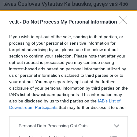
tėvas Česlovas Vytautas Karbauskis, gavęs virš 456
tūkst. eurų paramos, tačiau pagal gautą paramos dydį
jis tėra 33 iš visų tiesioginę paramą gavusių subjektų.
ve.lt -
Do Not Process My Personal Information
If you wish to opt-out of the sale, sharing to third parties, or
processing of your personal or sensitive information for
targeted advertising by us, please use the below opt-out
section to confirm your selection. Please note that after your
opt-out request is processed you may continue seeing
interest-based ads based on personal information utilized by
us or personal information disclosed to third parties prior to
your opt-out. You may separately opt-out of the further
disclosure of your personal information by third parties on the
IAB’s list of downstream participants. This information may
also be disclosed by us to third parties on the
IAB’s List of
Downstream Participants
that may further disclose it to other
third parties.
Iš bendrovių 2018 metais daugiausia – virš 3 mln.
Personal Data Processing Opt Outs
eurų paramos gavo „Kelmės pieninė“, antroje vietoje