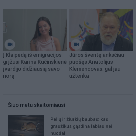
Į Klaipėdą iš emigracijos
Jūros šventę anksčiau
grįžusi Karina Kučinskienė
puošęs Anatolijus
įvardijo didžiausią savo
Klemencovas: gal jau
norą
užtenka
Šiuo metu skaitomiausi
Pelių ir žiurkių baubas: kas
graužikus gąsdina labiau nei
nuodai