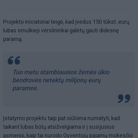
Projekto iniciatoriai teigė, kad įvedus 150 tūkst. eurų
lubas smulkieji verslininkai galėtų gauti didesnę
paramą.
Tuo metu stambiausios žemės ūkio
bendrovės netektų milijonų eurų
paramos.
Įstatymo projektu taip pat siūloma numatyti, kad
taikant lubas būtų atsižvelgiama ir į susijusius
asmenis, kaip tai nurodo Gyventojų pajamų mokesčio