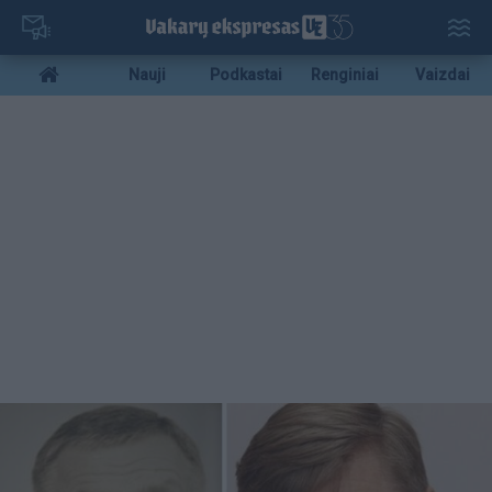
Pereiti
į
pagrindinį
Mobile
Nauji
Podkastai
Renginiai
Vaizdai
turinį
menu
bottom