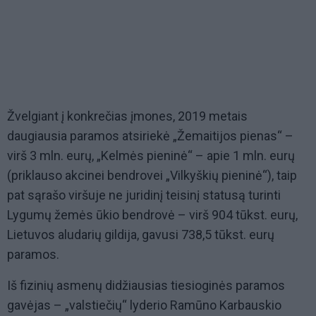
Žvelgiant į konkrečias įmones, 2019 metais
daugiausia paramos atsiriekė „Žemaitijos pienas“ –
virš 3 mln. eurų, „Kelmės pieninė“ – apie 1 mln. eurų
(priklauso akcinei bendrovei „Vilkyškių pieninė“), taip
pat sąrašo viršuje ne juridinį teisinį statusą turinti
Lygumų žemės ūkio bendrovė – virš 904 tūkst. eurų,
Lietuvos aludarių gildija, gavusi 738,5 tūkst. eurų
paramos.
Iš fizinių asmenų didžiausias tiesioginės paramos
gavėjas – „valstiečių“ lyderio Ramūno Karbauskio