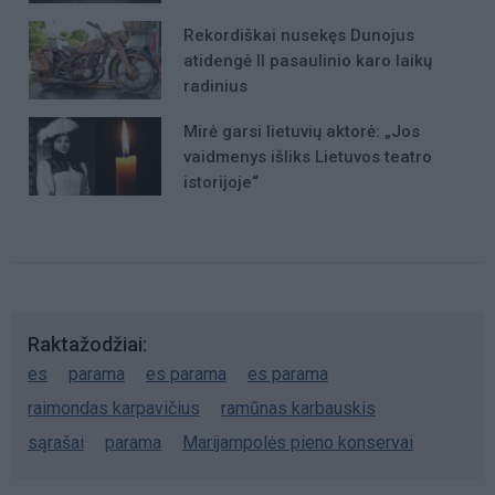
Rekordiškai nusekęs Dunojus
atidengė II pasaulinio karo laikų
radinius
Mirė garsi lietuvių aktorė: „Jos
vaidmenys išliks Lietuvos teatro
istorijoje“
Raktažodžiai
es
parama
es parama
es parama
raimondas karpavičius
ramūnas karbauskis
sąrašai
parama
Marijampolės pieno konservai