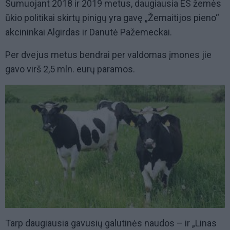
Sumuojant 2018 ir 2019 metus, daugiausia ES žemės
ūkio politikai skirtų pinigų yra gavę „Žemaitijos pieno“
akcininkai Algirdas ir Danutė Pažemeckai.
Per dvejus metus bendrai per valdomas įmones jie
gavo virš 2,5 mln. eurų paramos.
Tarp daugiausia gavusių galutinės naudos – ir „Linas