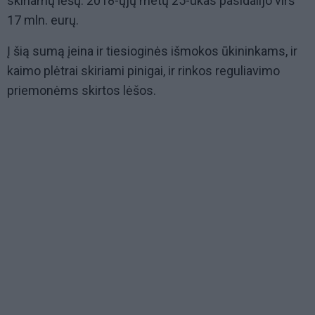
skiriamų lėšų. 2018-ųjų metų 25-ukas pasidalijo virš
17 mln. eurų.
Į šią sumą įeina ir tiesioginės išmokos ūkininkams, ir
kaimo plėtrai skiriami pinigai, ir rinkos reguliavimo
priemonėms skirtos lėšos.