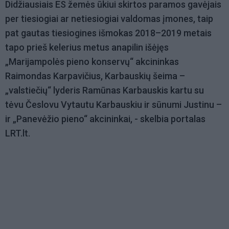
Didžiausiais ES žemės ūkiui skirtos paramos gavėjais
per tiesiogiai ar netiesiogiai valdomas įmones, taip
pat gautas tiesiogines išmokas 2018–2019 metais
tapo prieš kelerius metus anapilin išėjęs
„Marijampolės pieno konservų“ akcininkas
Raimondas Karpavičius, Karbauskių šeima –
„valstiečių“ lyderis Ramūnas Karbauskis kartu su
tėvu Česlovu Vytautu Karbauskiu ir sūnumi Justinu –
ir „Panevėžio pieno“ akcininkai, - skelbia portalas
LRT.lt.