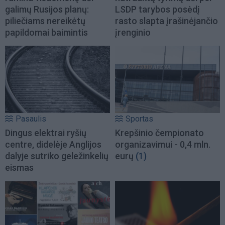
galimų Rusijos planų:
LSDP tarybos posėdį
piliečiams nereikėtų
rasto slapta įrašinėjančio
papildomai baimintis
įrenginio
Pasaulis
Sportas
Dingus elektrai ryšių
Krepšinio čempionato
centre, didelėje Anglijos
organizavimui - 0,4 mln.
dalyje sutriko geležinkelių
eurų
(1)
eismas