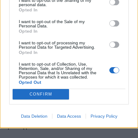
I want to opt-out of the Sharing of my
personal data.
Opted In
I want to opt-out of the Sale of my
Personal Data.
Renkantis individualiai tinkamiausią ERP sprendimą,
Opted In
svarbus įvertinti tokius aspektus, kaip:
I want to opt-out of processing my
Personal Data for Targeted Advertising.
sistemos galimybė augti kartu su verslu;
Opted In
nesudėtingai atliekamos integracijos su kitais
I want to opt-out of Collection, Use,
naudojamais įrankiais (el. parduotuvė, bankai,
Retention, Sale, and/or Sharing of my
Personal Data that Is Unrelated with the
kurjerių tarnybos ir pan.);
Purposes for which it was collected.
Opted Out
nesudėtingas, visiems darbuotojams perprantamas
programos naudojimas;
CONFIRM
diegėjo siūlomos techninės pagalbos
prieinamumas ir kokybė;
Data Deletion
Data Access
Privacy Policy
sistemos atitikimas Lietuvos rinkoje veikiančių
įmonių poreikiams.