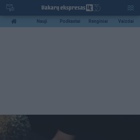
Pereiti
į
pagrindinį
Mobile
Nauji
Podkastai
Renginiai
Vaizdai
turinį
menu
bottom