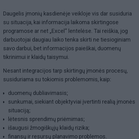
Daugelis įmonių kasdienėje veikloje vis dar susiduria
su situacija, kai informacija laikoma skirtingose
programose ar net „Excel“ lentelėse. Tai reiškia, jog
darbuotojai daugiau laiko tenka skirti ne tiesioginiam
savo darbui, bet informacijos paieškai, duomenų
tikrinimui ir klaidų taisymui.
Nesant integracijos tarp skirtingų įmonės procesų,
susiduriama su tokiomis problemomis, kaip:
duomenų dubliavimasis;
sunkumai, siekiant objektyviai įvertinti realią įmonės
situaciją;
lėtesnis sprendimų priėmimas;
išaugusi žmogiškųjų klaidų rizika;
finansų ir resursų planavimo problemos.