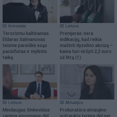
Kriminalai
Lietuva
Terorizmu kaltinamas
Premjeras: nėra
Eldaras Salmanovas
indikacijų, kad reikia
teisme pareiškė esąs
mažinti dyzelino akcizą –
pacisfistas ir mylintis
kaina turi viršyti 2,2 euro
taiką
už litrą
(1)
Lietuva
Aktualijos
Mindaugas Sinkevičius
Prokuratūra atnaujino
ramina visuomenę dėl
nutrauktą tyrimą dėl per