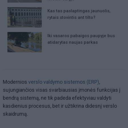
Kas tas paslaptingas jaunuolis,
rytais stovintis ant tilto?
Iki vasaros pabaigos paupyje bus
atidarytas naujas parkas
Modernios
verslo valdymo sistemos (ERP)
,
sujungiančios visas svarbiausias įmonės funkcijas į
bendrą sistemą, ne tik padeda efektyviau valdyti
kasdienius procesus, bet ir užtikrina didesnį verslo
skaidrumą.