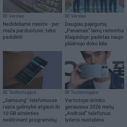
Verslas
Verslas
Nedideliame mieste - per
Daugiau pajėgumų
maža parduotuvė: teko
„Panamax“ laivų remontui
padidinti
Klaipėdoje: padėtas naujo
plūdriojo doko kilis
Technologijos
Technologijos
„Samsung“ telefonuose
Vartotojai išrinko
rasta galimybė atgauti iki
geriausius 2026 metų
10 GB atminties
„Android“ telefonus:
neištrinant programėlių
lyderis nustebino