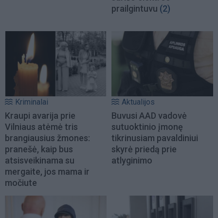
prailgintuvu
(2)
Kriminalai
Aktualijos
Kraupi avarija prie
Buvusi AAD vadovė
Vilniaus atėmė tris
sutuoktinio įmonę
brangiausius žmones:
tikrinusiam pavaldiniui
pranešė, kaip bus
skyrė priedą prie
atsisveikinama su
atlyginimo
mergaite, jos mama ir
močiute