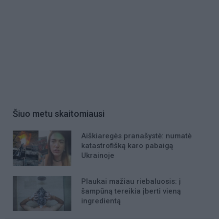
Šiuo metu skaitomiausi
Aiškiaregės pranašystė: numatė
katastrofišką karo pabaigą
Ukrainoje
Plaukai mažiau riebaluosis: į
šampūną tereikia įberti vieną
ingredientą