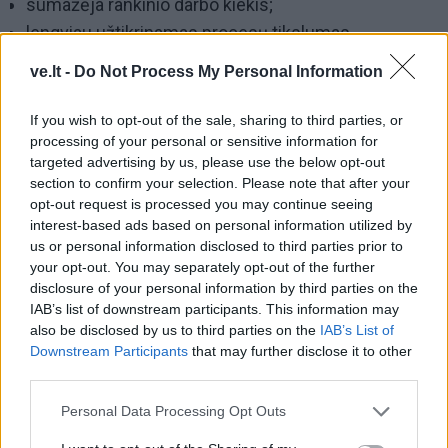
sumažėja rankinio darbo kiekis;
lengviau užtikrinamas procesų tikslumas.
ve.lt -
Do Not Process My Personal Information
Kaip pasirinkti tinkamą ERP sistemą?
Nėra universalios ERP sistemos, kuri tiktų kiekvienam
If you wish to opt-out of the sale, sharing to third parties, or
verslui
. Juk vienoms įmonėms svarbiausia finansų
processing of your personal or sensitive information for
targeted advertising by us, please use the below opt-out
kontrolė, kitoms – gamybos procesų planavimas ar
section to confirm your selection. Please note that after your
klientų aptarnavimo kokybė.
opt-out request is processed you may continue seeing
interest-based ads based on personal information utilized by
us or personal information disclosed to third parties prior to
your opt-out. You may separately opt-out of the further
disclosure of your personal information by third parties on the
IAB’s list of downstream participants. This information may
also be disclosed by us to third parties on the
IAB’s List of
Downstream Participants
that may further disclose it to other
third parties.
Personal Data Processing Opt Outs