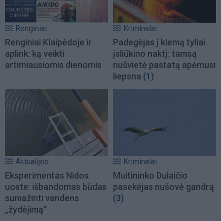
Renginiai
Kriminalai
Renginiai Klaipėdoje ir
Padegėjas į kiemą tyliai
aplink: ką veikti
įsliūkino naktį: tamsą
artimiausiomis dienomis
nušvietė pastatą apėmusi
liepsna
(1)
Aktualijos
Kriminalai
Eksperimentas Nidos
Muitininko Dulaičio
uoste: išbandomas būdas
pasekėjas nušovė gandrą
sumažinti vandens
(3)
„žydėjimą“