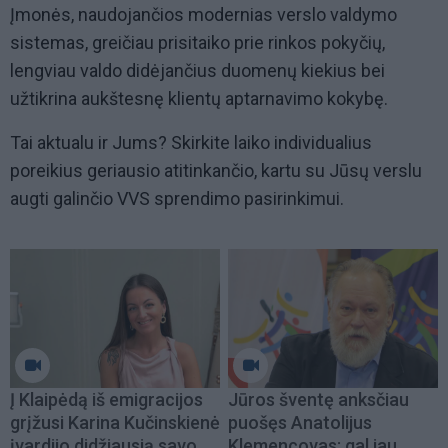
Įmonės, naudojančios modernias verslo valdymo
sistemas, greičiau prisitaiko prie rinkos pokyčių,
lengviau valdo didėjančius duomenų kiekius bei
užtikrina aukštesnę klientų aptarnavimo kokybę.
Tai aktualu ir Jums? Skirkite laiko individualius
poreikius geriausio atitinkančio, kartu su Jūsų verslu
augti galinčio VVS sprendimo pasirinkimui.
Į Klaipėdą iš emigracijos
Jūros šventę anksčiau
grįžusi Karina Kučinskienė
puošęs Anatolijus
įvardijo didžiausią savo
Klemencovas: gal jau