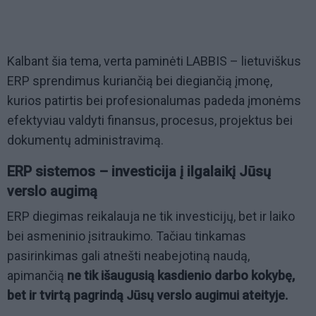
Kalbant šia tema, verta paminėti LABBIS – lietuviškus
ERP sprendimus kuriančią bei diegiančią įmonę,
kurios patirtis bei profesionalumas padeda įmonėms
efektyviau valdyti finansus, procesus, projektus bei
dokumentų administravimą.
ERP sistemos – investicija į ilgalaikį Jūsų
verslo augimą
ERP diegimas reikalauja ne tik investicijų, bet ir laiko
bei asmeninio įsitraukimo. Tačiau tinkamas
pasirinkimas gali atnešti neabejotiną naudą,
apimančią
ne tik išaugusią kasdienio darbo kokybę,
bet ir tvirtą pagrindą Jūsų verslo augimui ateityje.