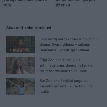
norą
užtenka
Šiuo metu skaitomiausi
Taro kortų horoskopas rugpjūčio 6
dienai: Svarstyklėms – sėkmė,
Jaučiams – greiti sprendimai
Trijų Zodiako ženklų jau
artimiausiomis dienomis laukia
triumfas visuose reikaluose
Šie Zodiako ženklai pagaliau
pasieks proveržį, kurio taip ilgai
laukė