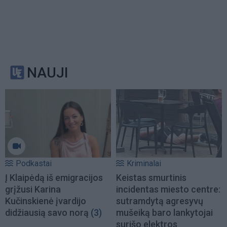
NAUJI
Podkastai
Kriminalai
Į Klaipėdą iš emigracijos
Keistas smurtinis
grįžusi Karina
incidentas miesto centre:
Kučinskienė įvardijo
sutramdytą agresyvų
didžiausią savo norą
(3)
mušeiką baro lankytojai
surišo elektros