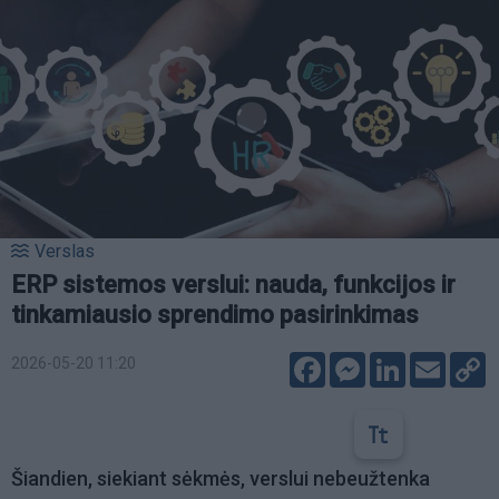
Verslas
ERP sistemos verslui: nauda, funkcijos ir
tinkamiausio sprendimo pasirinkimas
Facebook
Messenger
LinkedIn
Email
C
2026-05-20 11:20
L
Šiandien, siekiant sėkmės, verslui nebeužtenka