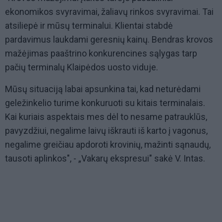
ekonomikos svyravimai, žaliavų rinkos svyravimai. Tai
atsiliepė ir mūsų terminalui. Klientai stabdė
pardavimus laukdami geresnių kainų. Bendras krovos
mažėjimas paaštrino konkurencines sąlygas tarp
pačių terminalų Klaipėdos uosto viduje.
Mūsų situaciją labai apsunkina tai, kad neturėdami
geležinkelio turime konkuruoti su kitais terminalais.
Kai kuriais aspektais mes dėl to nesame patrauklūs,
pavyzdžiui, negalime laivų iškrauti iš karto į vagonus,
negalime greičiau apdoroti krovinių, mažinti sąnaudų,
tausoti aplinkos", - „Vakarų ekspresui" sakė V. Intas.