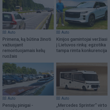
Auto
Auto
Primena, ką būtina žinoti
Kinijos gamintojai veržiasi
važiuojant
į Lietuvos rinką: egzotika
remontuojamais kelių
tampa rimta konkurencija
ruožais
Auto
Auto
Pensijų pinigai -
„Mercedes Sprinter“ virto