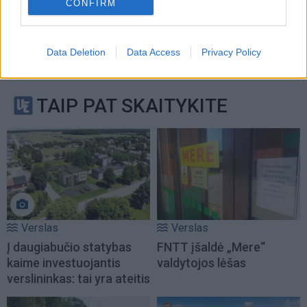
CONFIRM
Data Deletion
Data Access
Privacy Policy
TAIP PAT SKAITYKITE
Verslas
Verslas
Į daugiabučio statybas
FNTT įšaldė „Mere“
kaime investuojantis
valdytojos lėšas
verslininkas: tai yra ateitis