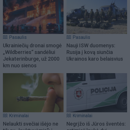
Pasaulis
Pasaulis
Ukrainiečių dronai smogė
Nauji ISW duomenys:
„Wildberries“ sandėliui
Rusija į kovą siunčia
Jekaterinburge, už 2000
Ukrainos karo belaisvius
km nuo sienos
Kriminalai
Kriminalai
Nelaukti svečiai išėjo ne
Negrįžo iš Jūros šventės: