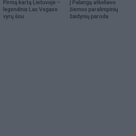
Pirmą kartą Lietuvoje –
Į Palangą atkeliavo
legendinis Las Vegaso
žiemos paralimpinių
vyrų šou
žaidynių paroda
Load
More