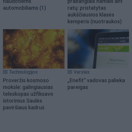
naudotiems
prabangiais namais ant
automobiliams
(1)
ratų: pristatytas
aukščiausios klasės
kemperis (nuotraukos)
Technologijos
Verslas
Proveržis kosmoso
„Enefit“ vadovas palieka
moksle: galingiausias
pareigas
teleskopas užfiksavo
istorinius Saulės
paviršiaus kadrus