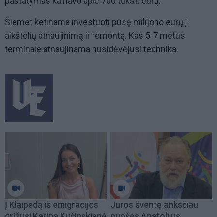
pastatymas kainavo apie 700 tūkst. eurų.
Šiemet ketinama investuoti pusę milijono eurų į
aikštelių atnaujinimą ir remontą. Kas 5-7 metus
terminale atnaujinama nusidėvėjusi technika.
Į Klaipėdą iš emigracijos
Jūros šventę anksčiau
grįžusi Karina Kučinskienė
puošęs Anatolijus