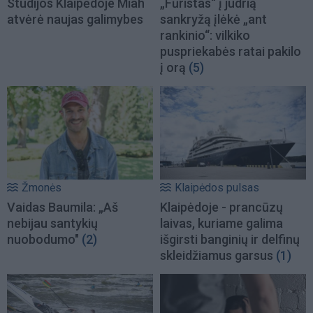
Studijos Klaipėdoje Miah
„Fūristas“ į judrią
atvėrė naujas galimybes
sankryžą įlėkė „ant
rankinio“: vilkiko
puspriekabės ratai pakilo
į orą
(5)
Žmonės
Klaipėdos pulsas
Vaidas Baumila: „Aš
Klaipėdoje - prancūzų
nebijau santykių
laivas, kuriame galima
nuobodumo"
(2)
išgirsti banginių ir delfinų
skleidžiamus garsus
(1)