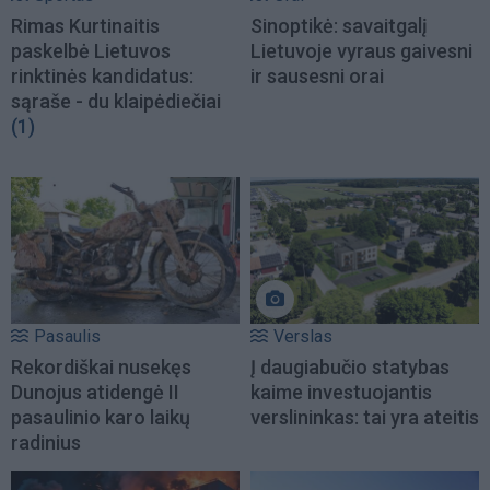
Rimas Kurtinaitis
Sinoptikė: savaitgalį
paskelbė Lietuvos
Lietuvoje vyraus gaivesni
rinktinės kandidatus:
ir sausesni orai
sąraše - du klaipėdiečiai
(1)
Pasaulis
Verslas
Rekordiškai nusekęs
Į daugiabučio statybas
Dunojus atidengė II
kaime investuojantis
pasaulinio karo laikų
verslininkas: tai yra ateitis
radinius