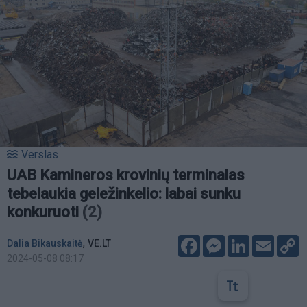
Verslas
UAB Kamineros krovinių terminalas
tebelaukia geležinkelio: labai sunku
konkuruoti
(2)
Facebook
Messenger
LinkedIn
Email
C
,
Dalia Bikauskaitė
VE.LT
L
2024-05-08 08:17