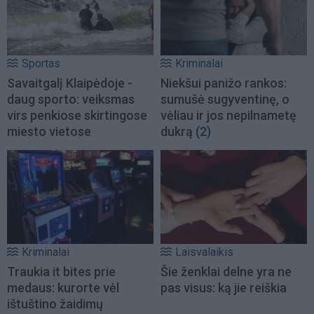
Sportas
Kriminalai
Savaitgalį Klaipėdoje -
Niekšui panižo rankos:
daug sporto: veiksmas
sumušė sugyventinę, o
virs penkiose skirtingose
vėliau ir jos nepilnametę
miesto vietose
dukrą
(2)
Kriminalai
Laisvalaikis
Traukia it bites prie
Šie ženklai delne yra ne
medaus: kurorte vėl
pas visus: ką jie reiškia
ištuštino žaidimų