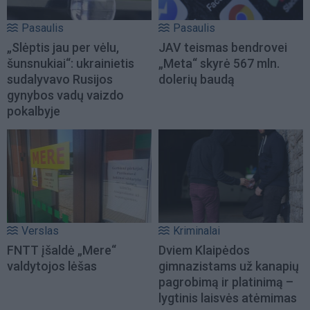
Pasaulis
Pasaulis
„Slėptis jau per vėlu,
JAV teismas bendrovei
šunsnukiai“: ukrainietis
„Meta“ skyrė 567 mln.
sudalyvavo Rusijos
dolerių baudą
gynybos vadų vaizdo
pokalbyje
Verslas
Kriminalai
FNTT įšaldė „Mere“
Dviem Klaipėdos
valdytojos lėšas
gimnazistams už kanapių
pagrobimą ir platinimą –
lygtinis laisvės atėmimas