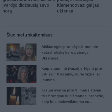
įvardijo didžiausią savo
Klemencovas: gal jau
norą
užtenka
Šiuo metu skaitomiausi
Aiškiaregės pranašystė: numatė
katastrofišką karo pabaigą
Ukrainoje
Kaip atjauninti įvaizdį artėjant prie
60-ies: 10 kirpimų, kurie vizualiai
jaunina
Kraupi avarija prie Vilniaus atėmė
tris brangiausius žmones: pranešė,
kaip bus atsisveikinama su
mergaite, jos mama ir močiute