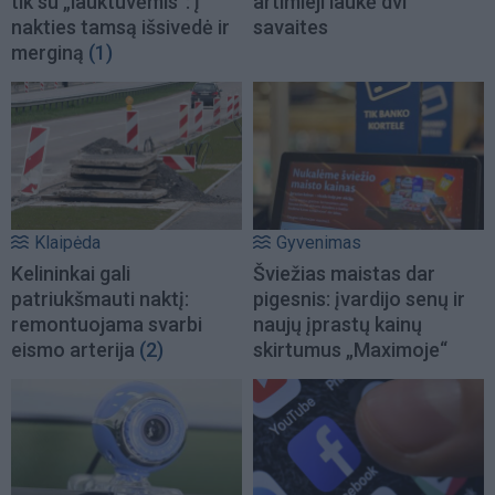
tik su „lauktuvėmis“: į
artimieji laukė dvi
nakties tamsą išsivedė ir
savaites
merginą
(1)
Klaipėda
Gyvenimas
Kelininkai gali
Šviežias maistas dar
patriukšmauti naktį:
pigesnis: įvardijo senų ir
remontuojama svarbi
naujų įprastų kainų
eismo arterija
(2)
skirtumus „Maximoje“