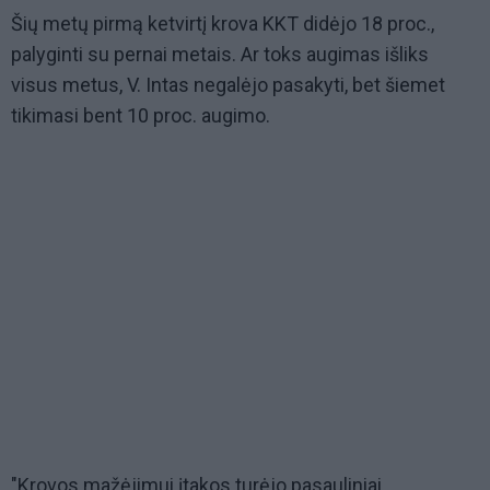
Šių metų pirmą ketvirtį krova KKT didėjo 18 proc.,
palyginti su pernai metais. Ar toks augimas išliks
visus metus, V. Intas negalėjo pasakyti, bet šiemet
tikimasi bent 10 proc. augimo.
"Krovos mažėjimui įtakos turėjo pasauliniai