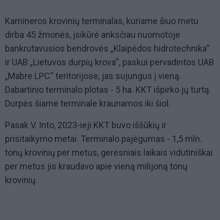
Kamineros krovinių terminalas, kuriame šiuo metu
dirba 45 žmonės, įsikūrė anksčiau nuomotoje
bankrutavusios bendrovės „Klaipėdos hidrotechnika“
ir UAB „Lietuvos durpių krova“, paskui pervadintos UAB
„Mabre LPC“ teritorijose, jas sujungus į vieną.
Dabartinio terminalo plotas - 5 ha. KKT išpirko jų turtą.
Durpės šiame terminale kraunamos iki šiol.
Pasak V. Into, 2023-ieji KKT buvo iššūkių ir
prisitaikymo metai. Terminalo pajėgumas - 1,5 mln.
tonų krovinių per metus, geresniais laikais vidutiniškai
per metus jis kraudavo apie vieną milijoną tonų
krovinių.