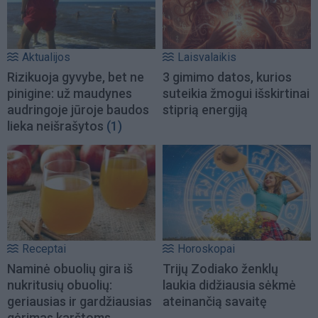
Aktualijos
Laisvalaikis
Rizikuoja gyvybe, bet ne
3 gimimo datos, kurios
pinigine: už maudynes
suteikia žmogui išskirtinai
audringoje jūroje baudos
stiprią energiją
lieka neišrašytos
(1)
Receptai
Horoskopai
Naminė obuolių gira iš
Trijų Zodiako ženklų
nukritusių obuolių:
laukia didžiausia sėkmė
geriausias ir gardžiausias
ateinančią savaitę
gėrimas karštoms