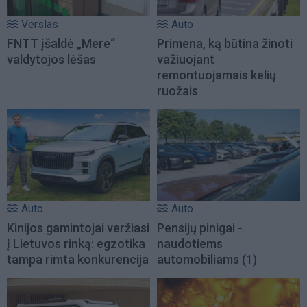
Verslas
Auto
FNTT įšaldė „Mere“
Primena, ką būtina žinoti
valdytojos lėšas
važiuojant
remontuojamais kelių
ruožais
Auto
Auto
Kinijos gamintojai veržiasi
Pensijų pinigai -
į Lietuvos rinką: egzotika
naudotiems
tampa rimta konkurencija
automobiliams
(1)