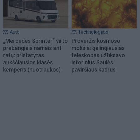
Auto
Technologijos
„Mercedes Sprinter“ virto
Proveržis kosmoso
prabangiais namais ant
moksle: galingiausias
ratų: pristatytas
teleskopas užfiksavo
aukščiausios klasės
istorinius Saulės
kemperis (nuotraukos)
paviršiaus kadrus