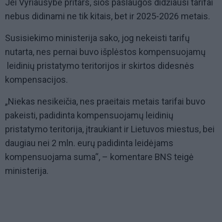
Jei Vyriausybė pritars, šios paslaugos didžiausi tarifai
nebus didinami ne tik kitais, bet ir 2025-2026 metais.
Susisiekimo ministerija sako, jog nekeisti tarifų
nutarta, nes pernai buvo išplėstos kompensuojamų
leidinių pristatymo teritorijos ir skirtos didesnės
kompensacijos.
„Niekas nesikeičia, nes praeitais metais tarifai buvo
pakeisti, padidinta kompensuojamų leidinių
pristatymo teritorija, įtraukiant ir Lietuvos miestus, bei
daugiau nei 2 mln. eurų padidinta leidėjams
kompensuojama suma“, – komentare BNS teigė
ministerija.