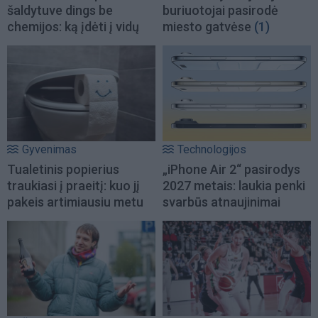
šaldytuve dings be
buriuotojai pasirodė
chemijos: ką įdėti į vidų
miesto gatvėse
(1)
Gyvenimas
Technologijos
Tualetinis popierius
„iPhone Air 2“ pasirodys
traukiasi į praeitį: kuo jį
2027 metais: laukia penki
pakeis artimiausiu metu
svarbūs atnaujinimai