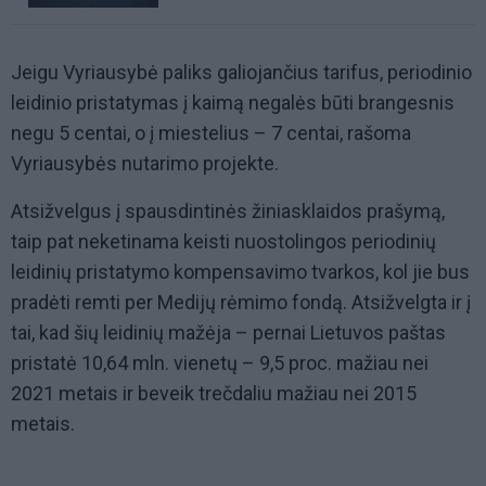
Jeigu Vyriausybė paliks galiojančius tarifus, periodinio
leidinio pristatymas į kaimą negalės būti brangesnis
negu 5 centai, o į miestelius – 7 centai, rašoma
Vyriausybės nutarimo projekte.
Atsižvelgus į spausdintinės žiniasklaidos prašymą,
taip pat neketinama keisti nuostolingos periodinių
leidinių pristatymo kompensavimo tvarkos, kol jie bus
pradėti remti per Medijų rėmimo fondą. Atsižvelgta ir į
tai, kad šių leidinių mažėja – pernai Lietuvos paštas
pristatė 10,64 mln. vienetų – 9,5 proc. mažiau nei
2021 metais ir beveik trečdaliu mažiau nei 2015
metais.