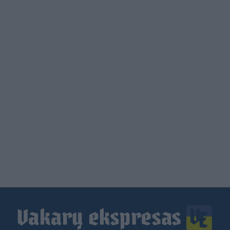
Load
More