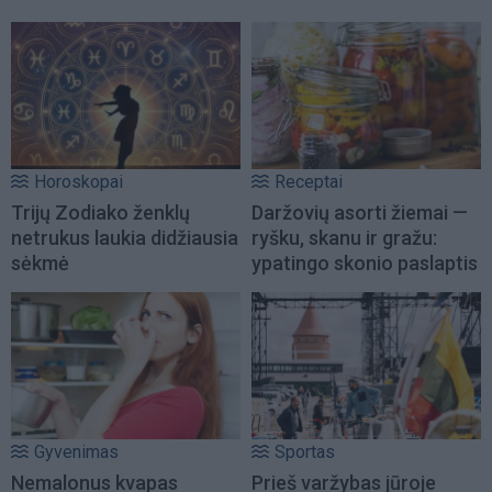
Horoskopai
Receptai
Trijų Zodiako ženklų
Daržovių asorti žiemai —
netrukus laukia didžiausia
ryšku, skanu ir gražu:
sėkmė
ypatingo skonio paslaptis
Gyvenimas
Sportas
Nemalonus kvapas
Prieš varžybas jūroje