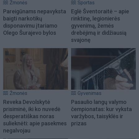
Žmonės
Sportas
Pareigūnams nepavyksta
Eglė Šventoraitė – apie
baigti narkotikų
rinktinę, legionierės
disponavimu įtariamo
gyvenimą, žemės
Olego Šurajevo bylos
drebėjimą ir didžiausią
svajonę
Žmonės
Gyvenimas
Reveka Devolskytė
Pasaulio langų valymo
prisiminė, iki ko nuvedė
čempionatas: kur vyksta
desperatiškas noras
varžybos, taisyklės ir
sulieknėti: apie pasekmes
prizas
negalvojau