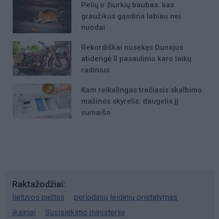
Pelių ir žiurkių baubas: kas
graužikus gąsdina labiau nei
nuodai
Rekordiškai nusekęs Dunojus
atidengė II pasaulinio karo laikų
radinius
Kam reikalingas trečiasis skalbimo
mašinos skyrelis: daugelis jį
sumaišo
Raktažodžiai
lietuvos paštas
periodinių leidinių pristatymas
įkainiai
Susisiekimo ministerija