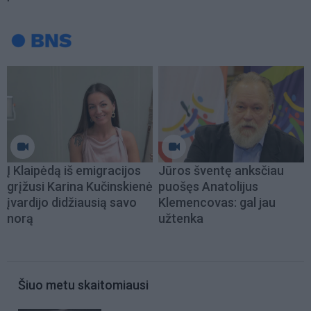
Į Klaipėdą iš emigracijos
Jūros šventę anksčiau
grįžusi Karina Kučinskienė
puošęs Anatolijus
įvardijo didžiausią savo
Klemencovas: gal jau
norą
užtenka
Šiuo metu skaitomiausi