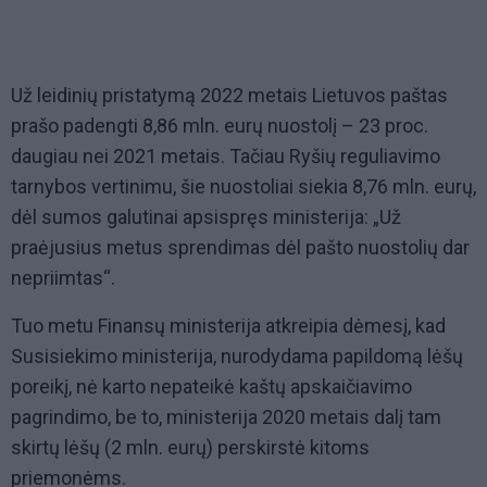
Už leidinių pristatymą 2022 metais Lietuvos paštas
prašo padengti 8,86 mln. eurų nuostolį – 23 proc.
daugiau nei 2021 metais. Tačiau Ryšių reguliavimo
tarnybos vertinimu, šie nuostoliai siekia 8,76 mln. eurų,
dėl sumos galutinai apsispręs ministerija: „Už
praėjusius metus sprendimas dėl pašto nuostolių dar
nepriimtas“.
Tuo metu Finansų ministerija atkreipia dėmesį, kad
Susisiekimo ministerija, nurodydama papildomą lėšų
poreikį, nė karto nepateikė kaštų apskaičiavimo
pagrindimo, be to, ministerija 2020 metais dalį tam
skirtų lėšų (2 mln. eurų) perskirstė kitoms
priemonėms.