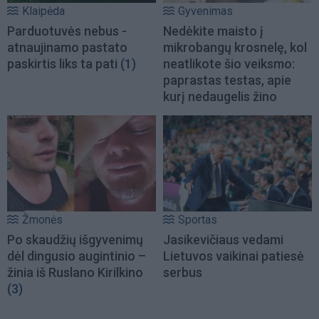
Klaipėda
Gyvenimas
Parduotuvės nebus -
Nedėkite maisto į
atnaujinamo pastato
mikrobangų krosnelę, kol
paskirtis liks ta pati
(1)
neatlikote šio veiksmo:
paprastas testas, apie
kurį nedaugelis žino
Žmonės
Sportas
Po skaudžių išgyvenimų
Jasikevičiaus vedami
dėl dingusio augintinio –
Lietuvos vaikinai patiesė
žinia iš Ruslano Kirilkino
serbus
(3)