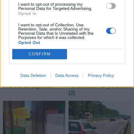
I want to opt-out of processing my
TAIP PAT SKAITYKITE
Personal Data for Targeted Advertising.
Opted In
I want to opt-out of Collection, Use,
Retention, Sale, and/or Sharing of my
Personal Data that Is Unrelated with the
Purposes for which it was collected.
Opted Out
CONFIRM
Technologijos
Verslas
„iPhone Air 2“ pasirodys
Į daugiabučio statybas
Data Deletion
Data Access
Privacy Policy
2027 metais: laukia penki
kaime investuojantis
svarbūs atnaujinimai
verslininkas: tai yra ateitis
(2)