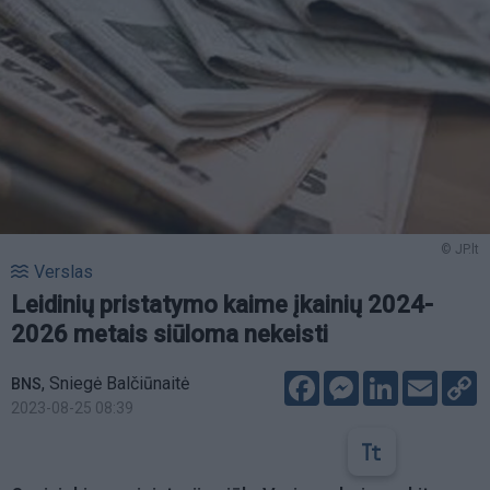
© JP.lt
Verslas
Leidinių pristatymo kaime įkainių 2024-
2026 metais siūloma nekeisti
Facebook
Messenger
LinkedIn
Email
C
,
Sniegė Balčiūnaitė
BNS
L
2023-08-25 08:39