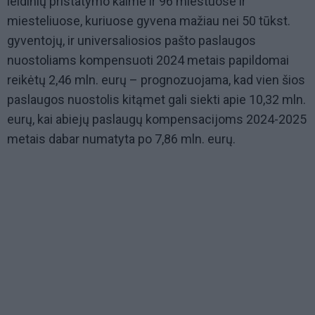
leidinių pristatymo kaime ir 96 miestuose ir
miesteliuose, kuriuose gyvena mažiau nei 50 tūkst.
gyventojų, ir universaliosios pašto paslaugos
nuostoliams kompensuoti 2024 metais papildomai
reikėtų 2,46 mln. eurų – prognozuojama, kad vien šios
paslaugos nuostolis kitąmet gali siekti apie 10,32 mln.
eurų, kai abiejų paslaugų kompensacijoms 2024-2025
metais dabar numatyta po 7,86 mln. eurų.