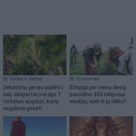
Sodas ir daržas
Gyvenimas
Sekatorių geriau padėti į
Etiopija per vieną dieną
šalį: ekspertai įvardijo 7
pasodino 353 milijonus
visžalius augalus, kurių
medžių: kiek iš jų išliko?
negalima genėti