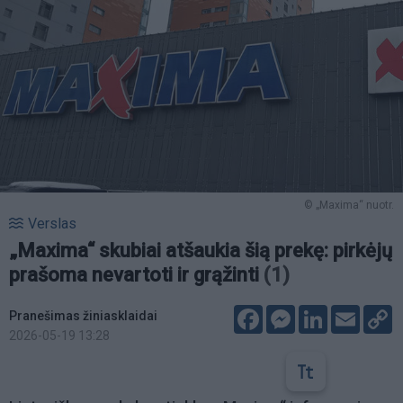
© „Maxima“ nuotr.
Verslas
„Maxima“ skubiai atšaukia šią prekę: pirkėjų
prašoma nevartoti ir grąžinti
(1)
Facebook
Messenger
LinkedIn
Email
C
Pranešimas žiniasklaidai
L
2026-05-19 13:28