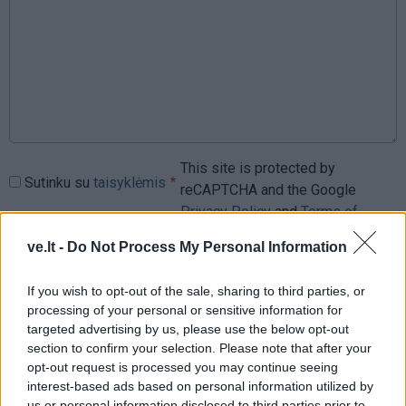
This site is protected by
Sutinku su
taisyklėmis
reCAPTCHA and the Google
Privacy Policy
and
Terms of
Service
apply.
ve.lt -
Do Not Process My Personal Information
If you wish to opt-out of the sale, sharing to third parties, or
processing of your personal or sensitive information for
targeted advertising by us, please use the below opt-out
section to confirm your selection. Please note that after your
opt-out request is processed you may continue seeing
interest-based ads based on personal information utilized by
us or personal information disclosed to third parties prior to