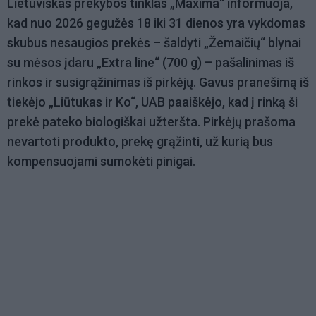
Lietuviškas prekybos tinklas „Maxima“ informuoja,
kad nuo 2026 gegužės 18 iki 31 dienos yra vykdomas
skubus nesaugios prekės – šaldyti „Žemaičių“ blynai
su mėsos įdaru „Extra line“ (700 g) – pašalinimas iš
rinkos ir susigrąžinimas iš pirkėjų. Gavus pranešimą iš
tiekėjo „Liūtukas ir Ko“, UAB paaiškėjo, kad į rinką ši
prekė pateko biologiškai užteršta. Pirkėjų prašoma
nevartoti produkto, prekę grąžinti, už kurią bus
kompensuojami sumokėti pinigai.