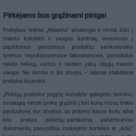
Pirkėjams bus grąžinami pinigai
Prekybos tinklas „Maxima“ atsakingai ir rimtai žiūri į
maisto kokybės ir saugos kontrolę, investuoja į
papildomus periodinius produktų savikontrolės
tyrimus nepriklausomose laboratorijose, periodiškai
vykdo tiekėjų vizitus ir nedaro jokių išlygų maisto
saugai. Ne išimtis ir šis atvejis – laikinai stabdoma
prekyba šia preke.
„Pirkėjų prašome įsigytą nurodyto galiojimo termino,
nesaugią vartoti prekę
gr
ąžinti į bet kurią mūsų tinklo
parduotuvę, kur atvykus su pirkimo kasos kvitu arba
kitu prekės pirkimą–pardavimą patvirtinančiu
dokumentu, pavyzdžiui, mokėjimo kortelės ar „Ačiū“