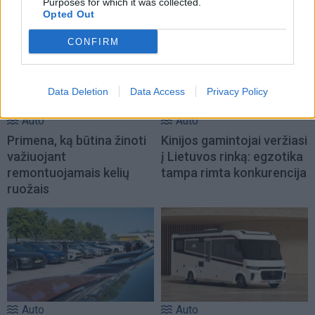
Purposes for which it was collected.
Opted Out
CONFIRM
Data Deletion
Data Access
Privacy Policy
Auto
Auto
Primena, ką būtina žinoti
Kinijos gamintojai veržiasi
važiuojant
į Lietuvos rinką: egzotika
remontuojamais kelių
tampa rimta konkurencija
ruožais
Auto
Auto