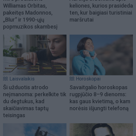
Williamas Orbitas,
keliones, kurios prasideda
pakeitęs Madonnos,
ten, kur baigiasi turistiniai
„Blur“ ir 1990-ųjų
maršrutai
popmuzikos skambesį
Laisvalaikis
Horoskopai
Ši užduotis atrodo
Savaitgalio horoskopas
neįmanoma: perkelkite tik
rugpjūčio 8–9 dienoms:
du degtukus, kad
kas gaus kvietimą, o kam
skaičiavimas taptų
norėsis išjungti telefoną
teisingas