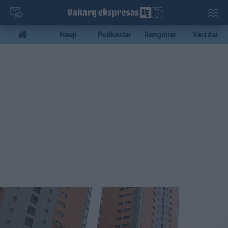
Pereiti
į
pagrindinį
Mobile
Nauji
Podkastai
Renginiai
Vaizdai
turinį
menu
bottom