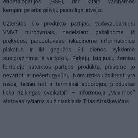
encefalopatijos (GSE), dar kitaip vadinamos
kempinlige arba galvijų pasiutlige, atvejis.
Užterštas šio produkto partijas, vadovaudamiesi
VMVT nurodymais, nedelsiant pašalinome iš
prekybos, parduotuvėse iškabinome informacinius
plakatus ir iki gegužės
31
dienos vykdome
susigrąžinimą iš vartotojų. Pirkėjų, įsigijusių žemiau
lentelėje pateiktos partijos produktą, prašome jo
nevartoti ar nešerti gyvūnų. Nors rizika užsikrėsti yra
maža, tačiau net ir termiškai apdorojus, produktas
lieka rizikingas sveikatai“, – informuoja „Maximos“
atstovas ryšiams su žiniasklaida Titas Atraškevičius.