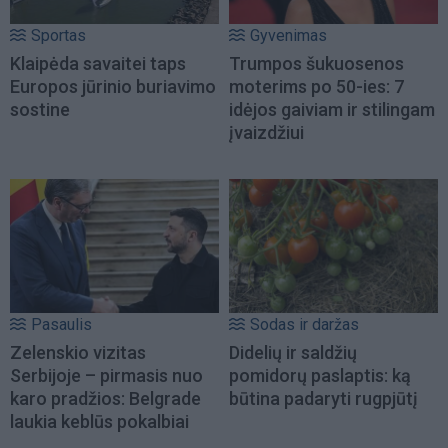
Sportas
Gyvenimas
Klaipėda savaitei taps
Trumpos šukuosenos
Europos jūrinio buriavimo
moterims po 50-ies: 7
sostine
idėjos gaiviam ir stilingam
įvaizdžiui
Pasaulis
Sodas ir daržas
Zelenskio vizitas
Didelių ir saldžių
Serbijoje – pirmasis nuo
pomidorų paslaptis: ką
karo pradžios: Belgrade
būtina padaryti rugpjūtį
laukia keblūs pokalbiai