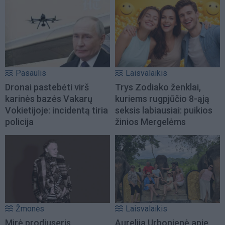
Pasaulis
Laisvalaikis
Dronai pastebėti virš
Trys Zodiako ženklai,
karinės bazės Vakarų
kuriems rugpjūčio 8-ąją
Vokietijoje: incidentą tiria
seksis labiausiai: puikios
policija
žinios Mergelėms
Žmonės
Laisvalaikis
Mirė prodiuseris
Aurelija Urbonienė apie