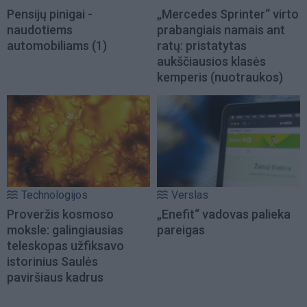
Pensijų pinigai -
„Mercedes Sprinter“ virto
naudotiems
prabangiais namais ant
automobiliams
(1)
ratų: pristatytas
aukščiausios klasės
kemperis (nuotraukos)
Technologijos
Verslas
Proveržis kosmoso
„Enefit“ vadovas palieka
moksle: galingiausias
pareigas
teleskopas užfiksavo
istorinius Saulės
paviršiaus kadrus