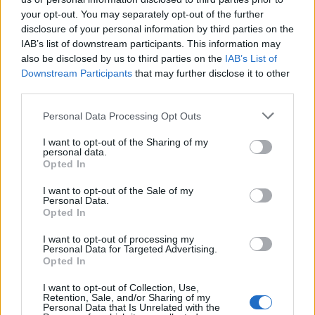
your opt-out. You may separately opt-out of the further
disclosure of your personal information by third parties on the
IAB’s list of downstream participants. This information may
also be disclosed by us to third parties on the
IAB’s List of
Downstream Participants
that may further disclose it to other
third parties.
TAIP PAT SKAITYKITE
Personal Data Processing Opt Outs
I want to opt-out of the Sharing of my
personal data.
Opted In
I want to opt-out of the Sale of my
Personal Data.
Opted In
I want to opt-out of processing my
Verslas
Verslas
Personal Data for Targeted Advertising.
Opted In
Į daugiabučio statybas
FNTT įšaldė „Mere“
kaime investuojantis
valdytojos lėšas
I want to opt-out of Collection, Use,
verslininkas: tai yra ateitis
Retention, Sale, and/or Sharing of my
Personal Data that Is Unrelated with the
(1)