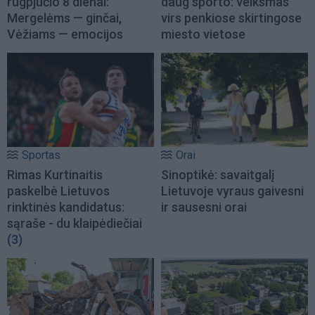
rugpjūčio 8 dienai:
daug sporto: veiksmas
Mergelėms — ginčai,
virs penkiose skirtingose
Vėžiams — emocijos
miesto vietose
Sportas
Orai
Rimas Kurtinaitis
Sinoptikė: savaitgalį
paskelbė Lietuvos
Lietuvoje vyraus gaivesni
rinktinės kandidatus:
ir sausesni orai
sąraše - du klaipėdiečiai
(3)