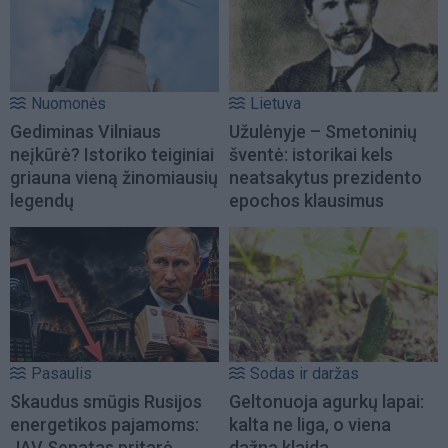
Nuomonės
Lietuva
Gediminas Vilniaus
Užulėnyje – Smetoninių
neįkūrė? Istoriko teiginiai
šventė: istorikai kels
griauna vieną žinomiausių
neatsakytus prezidento
legendų
epochos klausimus
Pasaulis
Sodas ir daržas
Skaudus smūgis Rusijos
Geltonuoja agurkų lapai:
energetikos pajamoms:
kalta ne liga, o viena
JAV Senatas pritarė
dažna klaida