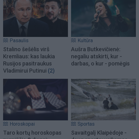
Pasaulis
Kultūra
Stalino šešėlis virš
Aušra Butkevičienė:
Kremliaus: kas laukia
negaliu atskirti, kur -
Rusijos pasitraukus
darbas, o kur - pomėgis
Vladimirui Putinui
(2)
Horoskopai
Sportas
Taro kortų horoskopas
Savaitgalį Klaipėdoje -