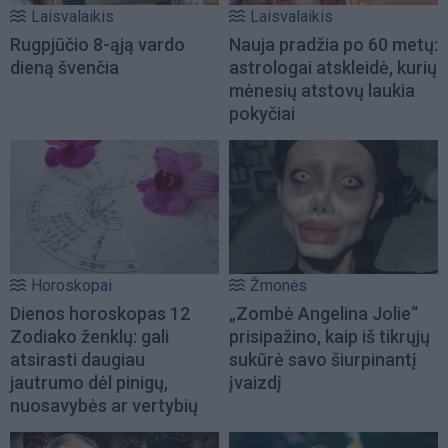
Laisvalaikis
Laisvalaikis
Rugpjūčio 8-ąją vardo
Nauja pradžia po 60 metų:
dieną švenčia
astrologai atskleidė, kurių
mėnesių atstovų laukia
pokyčiai
Horoskopai
Žmonės
Dienos horoskopas 12
„Zombė Angelina Jolie“
Zodiako ženklų: gali
prisipažino, kaip iš tikrųjų
atsirasti daugiau
sukūrė savo šiurpinantį
jautrumo dėl pinigų,
įvaizdį
nuosavybės ar vertybių