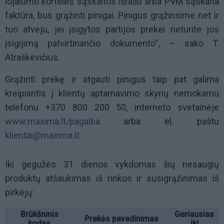
lojalumo kortelės sąskaitos išrašu arba PVM sąskaita
faktūra, bus grąžinti pinigai. Pinigus grąžinsime net ir
tuo atveju, jei įsigytos partijos prekei neturite jos
įsigijimą patvirtinančio dokumento“, – sako T.
Atraškevičius.
Grąžinti prekę ir atgauti pinigus taip pat galima
kreipiantis į klientų aptarnavimo skyrių nemokamu
telefonu +370 800 200 50, interneto svetainėje
www.maxima.lt/pagalba
arba el. paštu
klientai@maxima.lt
.
Iki gegužės
31
dienos vykdomas šių nesaugių
produktų atšaukimas iš rinkos ir susigrąžinimas iš
pirkėjų:
Brūkšninis
Geriausias
Prekės pavadinimas
kodas
iki