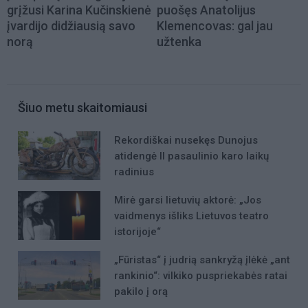
grįžusi Karina Kučinskienė
puošęs Anatolijus
įvardijo didžiausią savo
Klemencovas: gal jau
norą
užtenka
Šiuo metu skaitomiausi
Rekordiškai nusekęs Dunojus
atidengė II pasaulinio karo laikų
radinius
Mirė garsi lietuvių aktorė: „Jos
vaidmenys išliks Lietuvos teatro
istorijoje“
„Fūristas“ į judrią sankryžą įlėkė „ant
rankinio“: vilkiko puspriekabės ratai
pakilo į orą