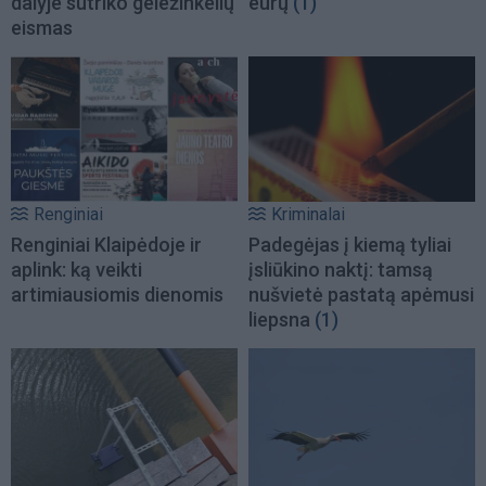
dalyje sutriko geležinkelių
eurų
(1)
eismas
Renginiai
Kriminalai
Renginiai Klaipėdoje ir
Padegėjas į kiemą tyliai
aplink: ką veikti
įsliūkino naktį: tamsą
artimiausiomis dienomis
nušvietė pastatą apėmusi
liepsna
(1)