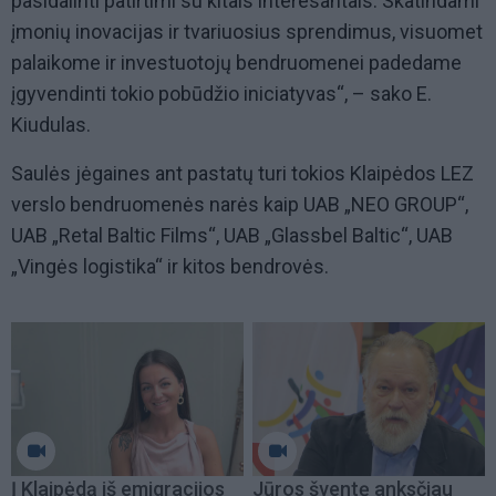
pasidalinti patirtimi su kitais interesantais. Skatindami
įmonių inovacijas ir tvariuosius sprendimus, visuomet
palaikome ir investuotojų bendruomenei padedame
įgyvendinti tokio pobūdžio iniciatyvas“, – sako E.
Kiudulas.
Saulės jėgaines ant pastatų turi tokios Klaipėdos LEZ
verslo bendruomenės narės kaip UAB „NEO GROUP“,
UAB „Retal Baltic Films“, UAB „Glassbel Baltic“, UAB
„Vingės logistika“ ir kitos bendrovės.
Į Klaipėdą iš emigracijos
Jūros šventę anksčiau