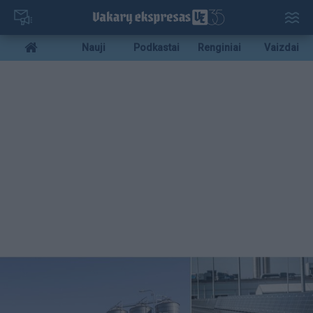
Pereiti
į
pagrindinį
Mobile
Nauji
Podkastai
Renginiai
Vaizdai
turinį
menu
bottom