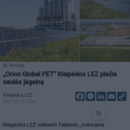
Verslas
„Orion Global PET“ Klaipėdos LEZ plečia
saulės jėgainę
Facebook
Messenger
LinkedIn
Email
C
Klaipėdos LEZ
L
2021-09-15 13:26
Klaipėdos LEZ veikianti Tailando „Indorama