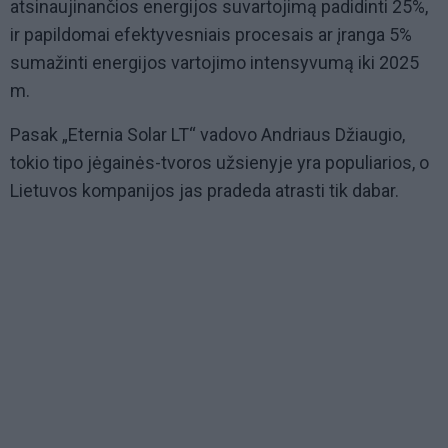
atsinaujinančios energijos suvartojimą padidinti 25%,
ir papildomai efektyvesniais procesais ar įranga 5%
sumažinti energijos vartojimo intensyvumą iki 2025
m.
Pasak „Eternia Solar LT“ vadovo Andriaus Džiaugio,
tokio tipo jėgainės-tvoros užsienyje yra populiarios, o
Lietuvos kompanijos jas pradeda atrasti tik dabar.