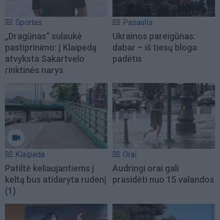
Sportas
Pasaulis
„Dragūnas“ sulaukė
Ukrainos pareigūnas:
pastiprinimo: į Klaipėdą
dabar – iš tiesų bloga
atvyksta Sakartvelo
padėtis
rinktinės narys
Klaipėda
Orai
Patiltė keliaujantiems į
Audringi orai gali
keltą bus atidaryta rudenį
prasidėti nuo 15 valandos
(1)