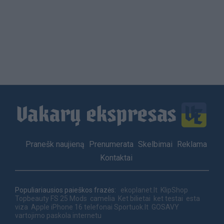
Load
More
Footer
Pranešk naujieną
Prenumerata
Skelbimai
Reklama
menu
Kontaktai
Populiariausios paieškos frazės:
ekoplanet.lt
KlipShop
Topbeauty
FS 25 Mods
camelia
Ket bilietai
ket testai
esta
viza
Apple iPhone 16 telefonai
Sportuok.lt
GOSAVY
vartojimo paskola internetu