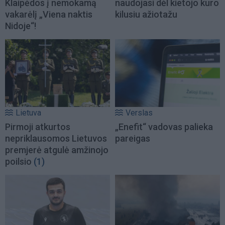
Klaipėdos į nemokamą
naudojasi dėl kietojo kuro
vakarėlį „Viena naktis
kilusiu ažiotažu
Nidoje“!
Lietuva
Verslas
Pirmoji atkurtos
„Enefit“ vadovas palieka
nepriklausomos Lietuvos
pareigas
premjerė atgulė amžinojo
poilsio
(1)