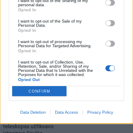
I want to opt-out of the Sharing of my
personal data.
Opted In
I want to opt-out of the Sale of my
Personal Data.
Opted In
I want to opt-out of processing my
Personal Data for Targeted Advertising.
TAIP PAT SKAITYKITE
Opted In
I want to opt-out of Collection, Use,
Retention, Sale, and/or Sharing of my
Personal Data that Is Unrelated with the
Purposes for which it was collected.
Opted Out
CONFIRM
Technologijos
Verslas
Proveržis kosmoso
„Enefit“ vadovas palieka
Data Deletion
Data Access
Privacy Policy
moksle: galingiausias
pareigas
teleskopas užfiksavo