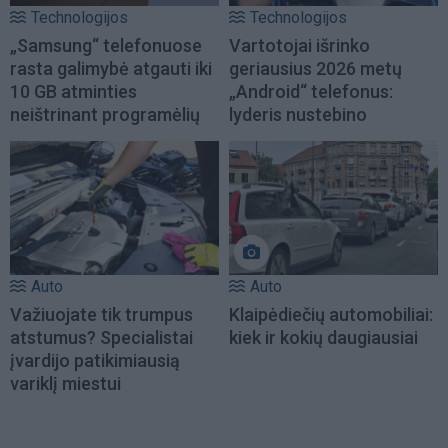
Technologijos
Technologijos
„Samsung“ telefonuose
Vartotojai išrinko
rasta galimybė atgauti iki
geriausius 2026 metų
10 GB atminties
„Android“ telefonus:
neištrinant programėlių
lyderis nustebino
Auto
Auto
Važiuojate tik trumpus
Klaipėdiečių automobiliai:
atstumus? Specialistai
kiek ir kokių daugiausiai
įvardijo patikimiausią
variklį miestui