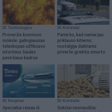
Technologijos
Kriminalai
Proveržis kosmoso
Pamiršo, kad namai jau
moksle: galingiausias
priklauso kitiems:
teleskopas užfiksavo
nostalgija daiktams
istorinius Saulės
privertė griebtis smurto
paviršiaus kadrus
Renginiai
Kriminalai
Specialus reisas iš
Sukčiai nesnaudžia: