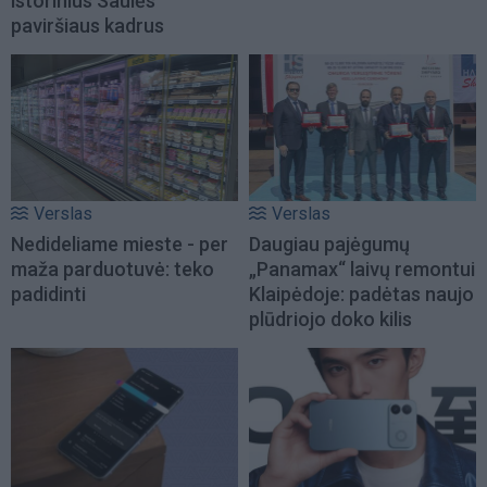
istorinius Saulės
paviršiaus kadrus
Verslas
Verslas
Nedideliame mieste - per
Daugiau pajėgumų
maža parduotuvė: teko
„Panamax“ laivų remontui
padidinti
Klaipėdoje: padėtas naujo
plūdriojo doko kilis