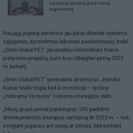
šampūną tereikia įberti vieną
ingredientą
Naująją jėgainę bendrovė jau pilnai išbandė realiomis
sąlygomis, sprendimas laikomas pasiteisinusiu, todėl
„Orion Global PET“ jau pradėjo fotovoltinės tvoros
pratęsimo projektą, kuris bus užbaigtas pirmą 2022
m. ketvirtį.
„Orion Global PET“ generalinis direktorius Jitendra
Kumar Malik teigia, kad ši investicija – tęstinė
„Indorama Ventures“ tvarumo strategijos dalis.
„Mūsų grupė pernai įsipareigojo 10% padidinti
atsinaujinančios energijos vartojimą iki 2025 m. – tiek
įrengiant jėgaines ant stogų ar žemės, tiek perkant