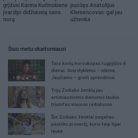
grįžusi Karina Kučinskienė
puošęs Anatolijus
įvardijo didžiausią savo
Klemencovas: gal jau
norą
užtenka
Šiuo metu skaitomiausi
Taro kortų horoskopas rugpjūčio 6
dienai: Svarstyklėms – sėkmė,
Jaučiams – greiti sprendimai
Trijų Zodiako ženklų jau
artimiausiomis dienomis laukia
triumfas visuose reikaluose
Šie Zodiako ženklai pagaliau
pasieks proveržį, kurio taip ilgai
laukė