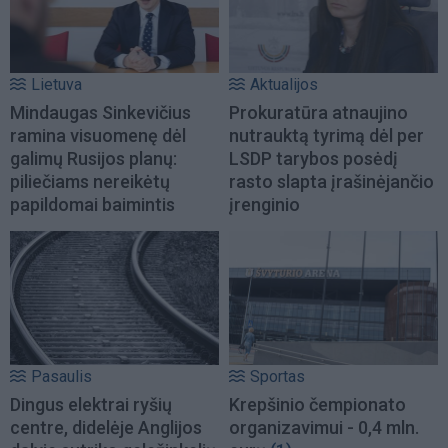
Lietuva
Aktualijos
Mindaugas Sinkevičius
Prokuratūra atnaujino
ramina visuomenę dėl
nutrauktą tyrimą dėl per
galimų Rusijos planų:
LSDP tarybos posėdį
piliečiams nereikėtų
rasto slapta įrašinėjančio
papildomai baimintis
įrenginio
Pasaulis
Sportas
Dingus elektrai ryšių
Krepšinio čempionato
centre, didelėje Anglijos
organizavimui - 0,4 mln.