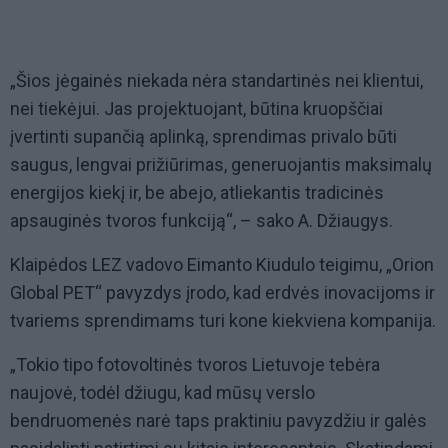
„Šios jėgainės niekada nėra standartinės nei klientui,
nei tiekėjui. Jas projektuojant, būtina kruopščiai
įvertinti supančią aplinką, sprendimas privalo būti
saugus, lengvai prižiūrimas, generuojantis maksimalų
energijos kiekį ir, be abejo, atliekantis tradicinės
apsauginės tvoros funkciją“, – sako A. Džiaugys.
Klaipėdos LEZ vadovo Eimanto Kiudulo teigimu, „Orion
Global PET“ pavyzdys įrodo, kad erdvės inovacijoms ir
tvariems sprendimams turi kone kiekviena kompanija.
„Tokio tipo fotovoltinės tvoros Lietuvoje tebėra
naujovė, todėl džiugu, kad mūsų verslo
bendruomenės narė taps praktiniu pavyzdžiu ir galės