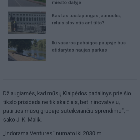
miesto dalyje
Kas tas paslaptingas jaunuolis,
rytais stovintis ant tilto?
Iki vasaros pabaigos paupyje bus
atidarytas naujas parkas
Džiaugiamės, kad mūsų Klaipėdos padalinys prie šio
tikslo prisideda ne tik skaičiais, bet ir inovatyviu,
patirties mūsų grupėje suteiksiančiu sprendimu“, –
sako J. K. Malik.
„Indorama Ventures“ numato iki 2030 m.