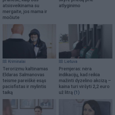
atsisveikinama su
atlyginimo
mergaite, jos mama ir
močiute
Kriminalai
Lietuva
Terorizmu kaltinamas
Premjeras: nėra
Eldaras Salmanovas
indikacijų, kad reikia
teisme pareiškė esąs
mažinti dyzelino akcizą –
pacisfistas ir mylintis
kaina turi viršyti 2,2 euro
taiką
už litrą
(1)