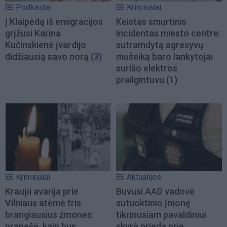
Podkastai
Kriminalai
Į Klaipėdą iš emigracijos
Keistas smurtinis
grįžusi Karina
incidentas miesto centre:
Kučinskienė įvardijo
sutramdytą agresyvų
didžiausią savo norą
(3)
mušeiką baro lankytojai
surišo elektros
prailgintuvu
(1)
Kriminalai
Aktualijos
Kraupi avarija prie
Buvusi AAD vadovė
Vilniaus atėmė tris
sutuoktinio įmonę
brangiausius žmones:
tikrinusiam pavaldiniui
pranešė, kaip bus
skyrė priedą prie