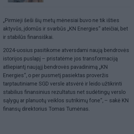
„Pirmieji šeši šių metų mėnesiai buvo ne tik išties
aktyvūs, įdomūs ir svarbūs „KN Energies“ ateičiai, bet
ir stabilūs finansiškai.
2024-uosius pasitikome atversdami naują bendrovės
istorijos puslapį – pristatėme jos transformaciją
atliepiantį naująjį bendrovės pavadinimą „KN
Energies“, o per pusmetį pasiektas proveržis
tarptautiniame SGD versle atsvėrė ir leido užtikrinti
stabilius finansinius rezultatus net sudėtingų verslo
sąlygų ar planuotų veiklos sutrikimų fone“, – sakė KN
finansų direktorius Tomas Tumėnas.