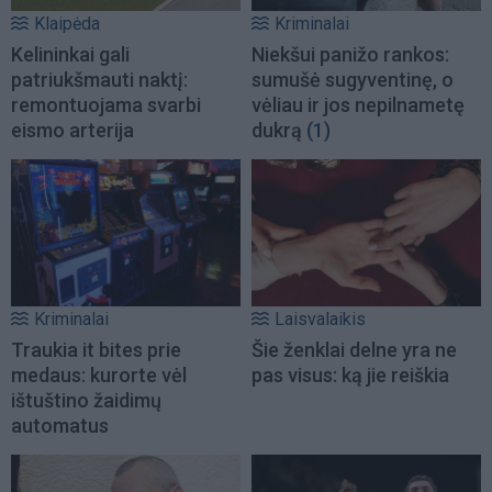
Klaipėda
Kriminalai
Kelininkai gali
Niekšui panižo rankos:
patriukšmauti naktį:
sumušė sugyventinę, o
remontuojama svarbi
vėliau ir jos nepilnametę
eismo arterija
dukrą
(1)
Kriminalai
Laisvalaikis
Traukia it bites prie
Šie ženklai delne yra ne
medaus: kurorte vėl
pas visus: ką jie reiškia
ištuštino žaidimų
automatus