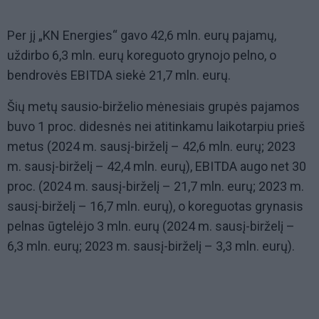
Per jį „KN Energies“ gavo 42,6 mln. eurų pajamų,
uždirbo 6,3 mln. eurų koreguoto grynojo pelno, o
bendrovės EBITDA siekė 21,7 mln. eurų.
Šių metų sausio-birželio mėnesiais grupės pajamos
buvo 1 proc. didesnės nei atitinkamu laikotarpiu prieš
metus (2024 m. sausį-birželį – 42,6 mln. eurų; 2023
m. sausį-birželį – 42,4 mln. eurų), EBITDA augo net 30
proc. (2024 m. sausį-birželį – 21,7 mln. eurų; 2023 m.
sausį-birželį – 16,7 mln. eurų), o koreguotas grynasis
pelnas ūgtelėjo 3 mln. eurų (2024 m. sausį-birželį –
6,3 mln. eurų; 2023 m. sausį-birželį – 3,3 mln. eurų).