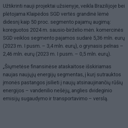
Užtikrinti nauji projektai užsienyje, veikla Brazilijoje bei
plėtojama Klaipėdos SGD vertės grandinė lėmė
didesnį kaip 50 proc. segmento pajamų augimą:
koreguotos 2024 m. sausio-birželio mėn. komercinės
SGD veiklos segmento pajamos sudarė 5,36 mln. eurų
(2023 m. I pusm. – 3,4 mln. eurų), o grynasis pelnas –
2,46 mln. eurų (2023 m. I pusm. – 0,5 mln. eurų).
„Šiųmetėse finansinėse ataskaitose išskiriamas
naujas naujųjų energijų segmentas, į kurį sutrauktos
įmonės pastangos įsilieti į naujų atsinaujinančių rūšių
energijos – vandenilio nešėjų, anglies dvideginio
emisijų sugaudymo ir transportavimo – verslą.