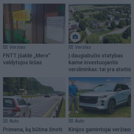
Verslas
Verslas
FNTT įšaldė „Mere“
Į daugiabučio statybas
valdytojos lėšas
kaime investuojantis
verslininkas: tai yra ateitis
Auto
Auto
Primena, ką būtina žinoti
Kinijos gamintojai veržiasi