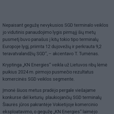
Nepaisant gegužę nevykusios SGD terminalo veiklos
jo vidutinis panaudojimo lygis pirmąjį šių metų
pusmetį buvo panašus į kitų tokio tipo terminalų
Europoje lygį, priimta 12 dujovežių ir perkrauta 9,2
teravatvalandžių SGD“, – akcentavo T. Tumėnas.
Kryptinga „KN Energies“ veikla už Lietuvos ribų lėmė
puikius 2024 m. pirmojo pusmečio rezultatus
komercinės SGD veiklos segmente.
Įmonė šiuos metus pradėjo pergale viešajame
konkurse dėl keturių plaukiojančių SGD terminalų
Šiaurės jūros pakrantėje Vokietijoje komercinio
eksploatavimo, o gegužę „KN Energies“ laimėjo