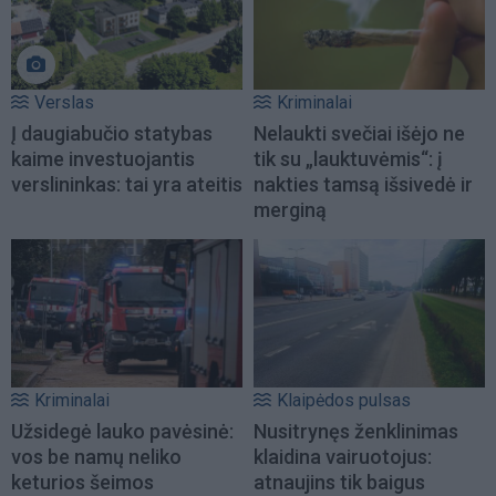
Verslas
Kriminalai
Į daugiabučio statybas
Nelaukti svečiai išėjo ne
kaime investuojantis
tik su „lauktuvėmis“: į
verslininkas: tai yra ateitis
nakties tamsą išsivedė ir
merginą
Kriminalai
Klaipėdos pulsas
Užsidegė lauko pavėsinė:
Nusitrynęs ženklinimas
vos be namų neliko
klaidina vairuotojus:
keturios šeimos
atnaujins tik baigus