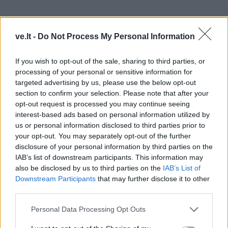
ve.lt -
Do Not Process My Personal Information
If you wish to opt-out of the sale, sharing to third parties, or
processing of your personal or sensitive information for
targeted advertising by us, please use the below opt-out
section to confirm your selection. Please note that after your
opt-out request is processed you may continue seeing
interest-based ads based on personal information utilized by
Naujojo segmento veiklos įmonei leidžia prisidėti prie
us or personal information disclosed to third parties prior to
regioninės energetikos transformacijos tiek siekiant
your opt-out. You may separately opt-out of the further
disclosure of your personal information by third parties on the
neutralaus poveikio klimatui, tiek aiškiai įsipareigojant
IAB’s list of downstream participants. This information may
transformuoti įmonės veiklą siekiant strategijoje
also be disclosed by us to third parties on the
IAB’s List of
užsibrėžtų tvarumo tikslų.
Downstream Participants
that may further disclose it to other
third parties.
„KN Energies“ ir toliau sieks komercinės ir veiklos
Personal Data Processing Opt Outs
meistriškumo visose savo veiklos srityse, kuris kartu
su proveržiu tarptautinio SGD verslo srityje pagrįstai