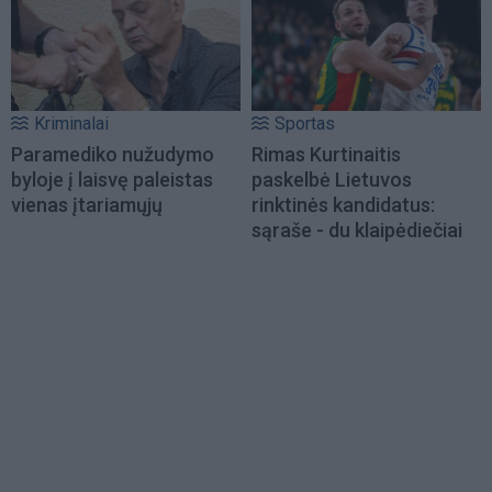
Kriminalai
Sportas
Paramediko nužudymo
Rimas Kurtinaitis
byloje į laisvę paleistas
paskelbė Lietuvos
vienas įtariamųjų
rinktinės kandidatus:
sąraše - du klaipėdiečiai