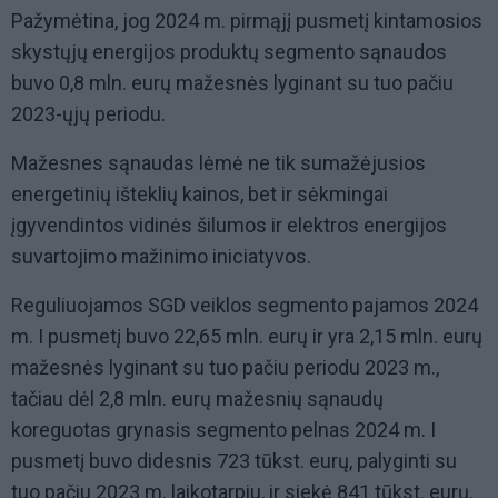
Pažymėtina, jog 2024 m. pirmąjį pusmetį kintamosios
skystųjų energijos produktų segmento sąnaudos
buvo 0,8 mln. eurų mažesnės lyginant su tuo pačiu
2023-ųjų periodu.
Mažesnes sąnaudas lėmė ne tik sumažėjusios
energetinių išteklių kainos, bet ir sėkmingai
įgyvendintos vidinės šilumos ir elektros energijos
suvartojimo mažinimo iniciatyvos.
Reguliuojamos SGD veiklos segmento pajamos 2024
m. I pusmetį buvo 22,65 mln. eurų ir yra 2,15 mln. eurų
mažesnės lyginant su tuo pačiu periodu 2023 m.,
tačiau dėl 2,8 mln. eurų mažesnių sąnaudų
koreguotas grynasis segmento pelnas 2024 m. I
pusmetį buvo didesnis 723 tūkst. eurų, palyginti su
tuo pačiu 2023 m. laikotarpiu, ir siekė 841 tūkst. eurų.