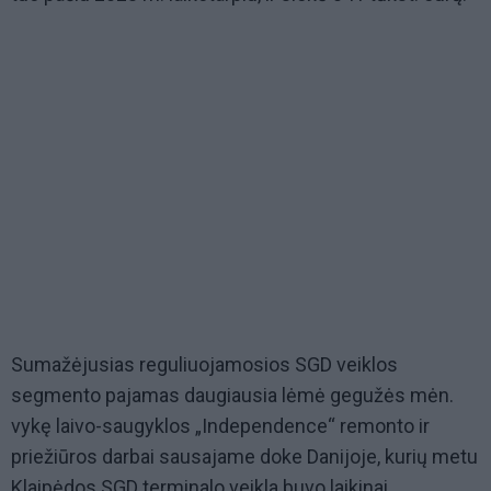
Sumažėjusias reguliuojamosios SGD veiklos
segmento pajamas daugiausia lėmė gegužės mėn.
vykę laivo-saugyklos „Independence“ remonto ir
priežiūros darbai sausajame doke Danijoje, kurių metu
Klaipėdos SGD terminalo veikla buvo laikinai