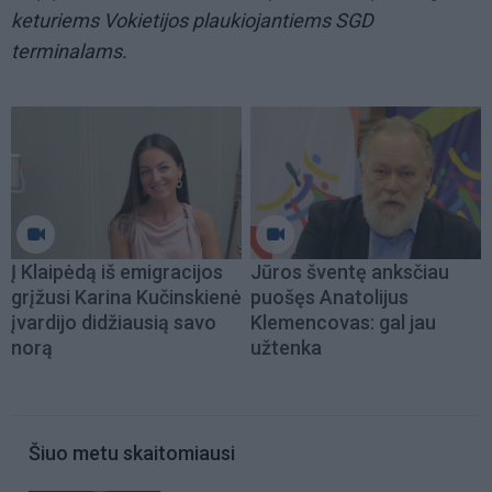
keturiems Vokietijos plaukiojantiems SGD
terminalams.
Į Klaipėdą iš emigracijos
Jūros šventę anksčiau
grįžusi Karina Kučinskienė
puošęs Anatolijus
įvardijo didžiausią savo
Klemencovas: gal jau
norą
užtenka
Šiuo metu skaitomiausi