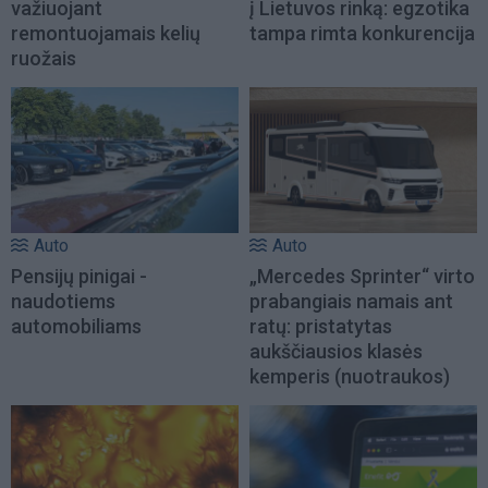
važiuojant
į Lietuvos rinką: egzotika
remontuojamais kelių
tampa rimta konkurencija
ruožais
Auto
Auto
Pensijų pinigai -
„Mercedes Sprinter“ virto
naudotiems
prabangiais namais ant
automobiliams
ratų: pristatytas
aukščiausios klasės
kemperis (nuotraukos)