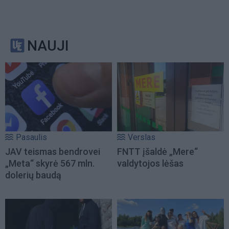
NAUJI
Pasaulis
Verslas
JAV teismas bendrovei
FNTT įšaldė „Mere“
„Meta“ skyrė 567 mln.
valdytojos lėšas
dolerių baudą