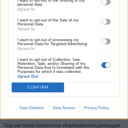
I want to opt-out of the Sharing of my
personal data.
leidžia tikėtis optimistinių veiklos perspektyvų visus
Opted In
šiuos metus“, – pažymėjo T. Tumėnas.
I want to opt-out of the Sale of my
Personal Data.
„KN Energies“ – tarptautinė energijos terminalų
Opted In
operatorė, užtikrinanti saugius ir patikimus skystųjų
I want to opt-out of processing my
energijos produktų bei suskystintųjų gamtinių dujų
Personal Data for Targeted Advertising.
Opted In
(SGD) srautus Baltijos jūros regiono vartotojams, o
I want to opt-out of Collection, Use,
klientams visame pasaulyje padedanti žiniomis ir
Retention, Sale, and/or Sharing of my
Personal Data that Is Unrelated with the
gebėjimais plėtoti tvarios energetikos infrastruktūros
Purposes for which it was collected.
projektus.
Opted Out
CONFIRM
Bendrovė šiuo metu Lietuvoje eksploatuoja tris
skystųjų energijos produktų terminalus Klaipėdoje,
Subačiuje ir Marijampolėje, yra SGD terminalų
Data Deletion
Data Access
Privacy Policy
Lietuvoje, Vokietijoje ir Brazilijoje operatorė.
Taip pat teikia komercinio eksploatavimo paslaugas