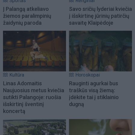
Sportas
Renginiai
Į Palangą atkeliavo
Savo sričių lyderiai kviečia
žiemos paralimpinių
į išskirtinę jūrinių patirčių
žaidynių paroda
savaitę Klaipėdoje
Kultūra
Horoskopai
Linas Adomaitis
Rauginti agurkai bus
Naujuosius metus kviečia
traškūs visą žiemą:
sutikti Palangoje: ruošia
įdėkite tai į stiklainio
išskirtinį šventinį
dugną
koncertą