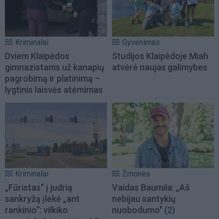
Kriminalai
Gyvenimas
Dviem Klaipėdos
Studijos Klaipėdoje Miah
gimnazistams už kanapių
atvėrė naujas galimybes
pagrobimą ir platinimą –
lygtinis laisvės atėmimas
Kriminalai
Žmonės
„Fūristas“ į judrią
Vaidas Baumila: „Aš
sankryžą įlėkė „ant
nebijau santykių
rankinio“: vilkiko
nuobodumo"
(2)