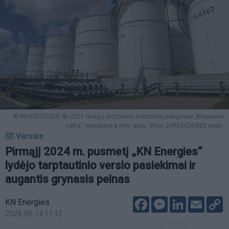
© INVESTICIJOS. Iki 2021 metų į oro taršos mažinimo įrenginius „Klaipėdos
nafta“ investavo 8 mln. eurų. Vitos JUREVIČIENĖS nuotr.
Verslas
Pirmąjį 2024 m. pusmetį „KN Energies“
lydėjo tarptautinio verslo pasiekimai ir
augantis grynasis pelnas
Facebook
Messenger
LinkedIn
Email
C
KN Energies
L
2024-08-14 11:12