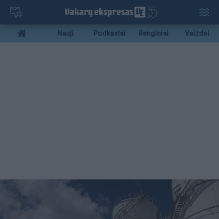
Pereiti
į
pagrindinį
Mobile
Nauji
Podkastai
Renginiai
Vaizdai
turinį
menu
bottom