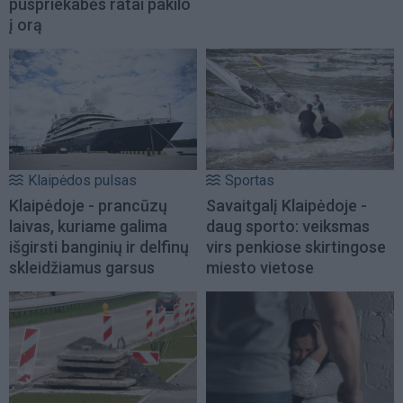
puspriekabės ratai pakilo
į orą
Klaipėdos pulsas
Sportas
Klaipėdoje - prancūzų
Savaitgalį Klaipėdoje -
laivas, kuriame galima
daug sporto: veiksmas
išgirsti banginių ir delfinų
virs penkiose skirtingose
skleidžiamus garsus
miesto vietose