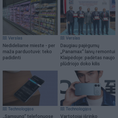
Verslas
Verslas
Nedideliame mieste - per
Daugiau pajėgumų
maža parduotuvė: teko
„Panamax“ laivų remontui
padidinti
Klaipėdoje: padėtas naujo
plūdriojo doko kilis
Technologijos
Technologijos
„Samsung“ telefonuose
Vartotojai išrinko