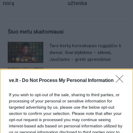
norą
užtenka
Šiuo metu skaitomiausi
Taro kortų horoskopas rugpjūčio 6
dienai: Svarstyklėms – sėkmė,
Jaučiams – greiti sprendimai
Trijų Zodiako ženklų jau
artimiausiomis dienomis laukia
ve.lt -
Do Not Process My Personal Information
triumfas visuose reikaluose
If you wish to opt-out of the sale, sharing to third parties, or
Šie Zodiako ženklai pagaliau
processing of your personal or sensitive information for
pasieks proveržį, kurio taip ilgai
targeted advertising by us, please use the below opt-out
laukė
section to confirm your selection. Please note that after your
opt-out request is processed you may continue seeing
interest-based ads based on personal information utilized by
us or personal information disclosed to third parties prior to