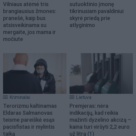
Vilniaus atėmė tris
sutuoktinio įmonę
brangiausius žmones:
tikrinusiam pavaldiniui
pranešė, kaip bus
skyrė priedą prie
atsisveikinama su
atlyginimo
mergaite, jos mama ir
močiute
Kriminalai
Lietuva
Terorizmu kaltinamas
Premjeras: nėra
Eldaras Salmanovas
indikacijų, kad reikia
teisme pareiškė esąs
mažinti dyzelino akcizą –
pacisfistas ir mylintis
kaina turi viršyti 2,2 euro
taiką
už litrą
(1)