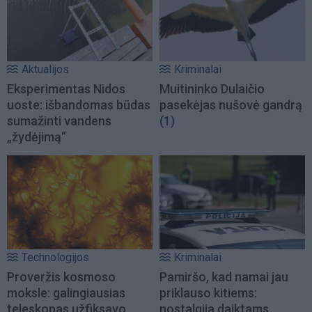
Aktualijos
Kriminalai
Eksperimentas Nidos
Muitininko Dulaičio
uoste: išbandomas būdas
pasekėjas nušovė gandrą
sumažinti vandens
(1)
„žydėjimą“
Technologijos
Kriminalai
Proveržis kosmoso
Pamiršo, kad namai jau
moksle: galingiausias
priklauso kitiems:
teleskopas užfiksavo
nostalgija daiktams