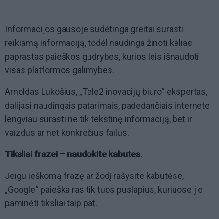
Informacijos gausoje sudėtinga greitai surasti
reikiamą informaciją, todėl naudinga žinoti kelias
paprastas paieškos gudrybes, kurios leis išnaudoti
visas platformos galimybes.
Arnoldas Lukošius, „Tele2 inovacijų biuro“ ekspertas,
dalijasi naudingais patarimais, padedančiais internete
lengviau surasti ne tik tekstinę informaciją, bet ir
vaizdus ar net konkrečius failus.
Tiksliai frazei – naudokite kabutes.
Jeigu ieškomą frazę ar žodį rašysite kabutėse,
„Google“ paieška ras tik tuos puslapius, kuriuose jie
paminėti tiksliai taip pat.