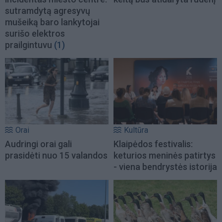
sutramdytą agresyvų
mušeiką baro lankytojai
surišo elektros
prailgintuvu
(1)
Orai
Kultūra
Audringi orai gali
Klaipėdos festivalis:
prasidėti nuo 15 valandos
keturios meninės patirtys
- viena bendrystės istorija