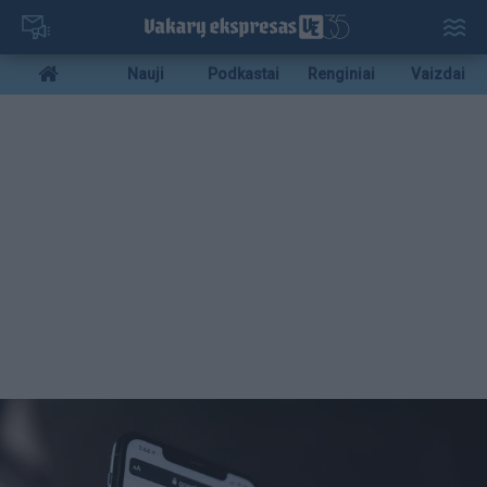
Pereiti
į
pagrindinį
Mobile
Nauji
Podkastai
Renginiai
Vaizdai
turinį
menu
bottom