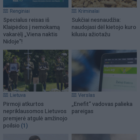
Renginiai
Kriminalai
Specialus reisas iš
Sukčiai nesnaudžia:
Klaipėdos į nemokamą
naudojasi dėl kietojo kuro
vakarėlį „Viena naktis
kilusiu ažiotažu
Nidoje“!
Lietuva
Verslas
Pirmoji atkurtos
„Enefit“ vadovas palieka
nepriklausomos Lietuvos
pareigas
premjerė atgulė amžinojo
poilsio
(1)