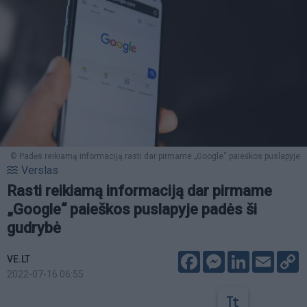
© Padės reikiamą informaciją rasti dar pirmame „Google“ paieškos puslapyje
Verslas
Rasti reikiamą informaciją dar pirmame
„Google“ paieškos puslapyje padės ši
gudrybė
Facebook
Messenger
LinkedIn
Email
C
VE.LT
L
2022-07-16 06:55