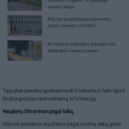
intelekto negalia - ir pietinėje
miesto dalyje
Kas tas paslaptingas jaunuolis,
rytais stovintis ant tilto?
Iki vasaros pabaigos paupyje bus
atidarytas naujas parkas
Taip plati paieška apribojama iki konkretaus failo tipo ir
leidžia greičiau rasti reikiamą informaciją.
Naujienų filtravimui pagal laiką.
Filtruoti paieškos rezultatus pagal norimą laiką galite