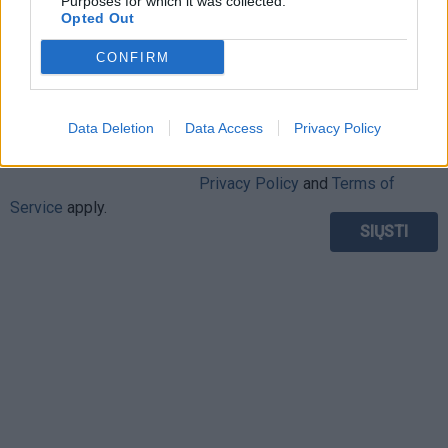
Purposes for which it was collected.
Opted Out
CONFIRM
Data Deletion
Data Access
Privacy Policy
This site is protected by
Sutinku su
taisyklėmis
reCAPTCHA and the Google
Privacy Policy
and
Terms of
Service
apply.