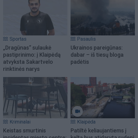
Sportas
Pasaulis
„Dragūnas“ sulaukė
Ukrainos pareigūnas:
pastiprinimo: į Klaipėdą
dabar – iš tiesų bloga
atvyksta Sakartvelo
padėtis
rinktinės narys
Kriminalai
Klaipėda
Keistas smurtinis
Patiltė keliaujantiems į
incidentas miesto centre:
keltą bus atidaryta rudenį