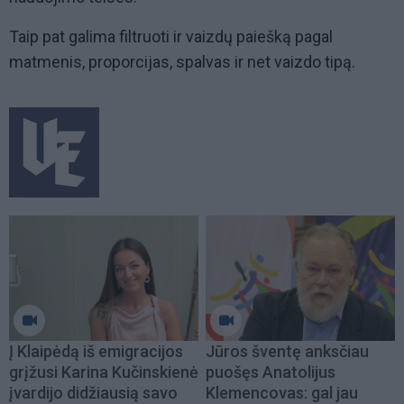
Taip pat galima filtruoti ir vaizdų paiešką pagal
matmenis, proporcijas, spalvas ir net vaizdo tipą.
Į Klaipėdą iš emigracijos
Jūros šventę anksčiau
grįžusi Karina Kučinskienė
puošęs Anatolijus
įvardijo didžiausią savo
Klemencovas: gal jau