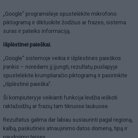
„Google“ programėlėje spustelėkite mikrofono
piktogramą ir diktuokite žodžius ar frazes, sistema
suras ir pateiks informaciją.
Išplėstinei paieškai.
„Google“ sistemoje veikia ir išplėstinės paieškos
įrankis – norėdami jį įjungti, rezultatų puslapyje
spustelėkite krumpliaračio piktogramą ir pasirinkite
„Išplėstinė paieška“.
Ši kompiuteryje veikianti funkcija leidžia ieškoti
raktažodžių ar frazių tam tikruose laukuose.
Rezultatus galima dar labiau susiaurinti pagal regioną,
kalbą, paskutinės atnaujinimo datos domeną, tipą ir
naudojimo teises.