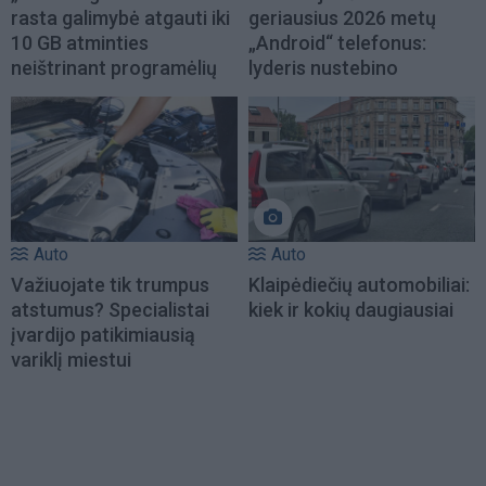
rasta galimybė atgauti iki
geriausius 2026 metų
10 GB atminties
„Android“ telefonus:
neištrinant programėlių
lyderis nustebino
Auto
Auto
Važiuojate tik trumpus
Klaipėdiečių automobiliai:
atstumus? Specialistai
kiek ir kokių daugiausiai
įvardijo patikimiausią
variklį miestui