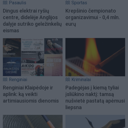
Pasaulis
Sportas
Dingus elektrai ryšių
Krepšinio čempionato
centre, didelėje Anglijos
organizavimui - 0,4 mln.
dalyje sutriko geležinkelių
eurų
eismas
Renginiai
Kriminalai
Renginiai Klaipėdoje ir
Padegėjas į kiemą tyliai
aplink: ką veikti
įsliūkino naktį: tamsą
artimiausiomis dienomis
nušvietė pastatą apėmusi
liepsna