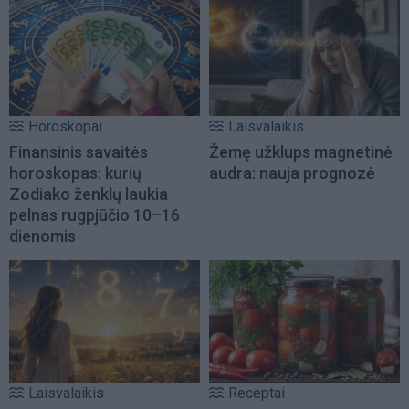
Horoskopai
Laisvalaikis
Finansinis savaitės
Žemę užklups magnetinė
horoskopas: kurių
audra: nauja prognozė
Zodiako ženklų laukia
pelnas rugpjūčio 10–16
dienomis
Laisvalaikis
Receptai