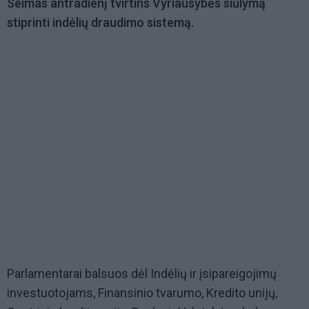
Seimas antradienį tvirtins Vyriausybės siūlymą
stiprinti indėlių draudimo sistemą.
Parlamentarai balsuos dėl Indėlių ir įsipareigojimų
investuotojams, Finansinio tvarumo, Kredito unijų,