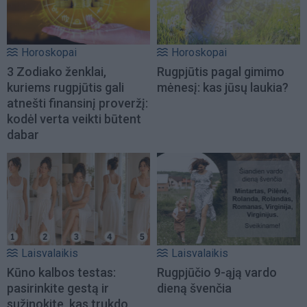
Horoskopai
Horoskopai
3 Zodiako ženklai,
Rugpjūtis pagal gimimo
kuriems rugpjūtis gali
mėnesį: kas jūsų laukia?
atnešti finansinį proveržį:
kodėl verta veikti būtent
dabar
Laisvalaikis
Laisvalaikis
Kūno kalbos testas:
Rugpjūčio 9-ąją vardo
pasirinkite gestą ir
dieną švenčia
sužinokite, kas trukdo