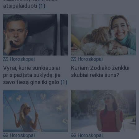
atsipalaiduoti
(1)
Horoskopai
Horoskopai
Vyrai, kurie sunkiausiai
Kuriam Zodiako ženklui
prisipažįsta suklydę: jie
skubiai reikia šuns?
savo tiesą gina iki galo
(1)
Horoskopai
Horoskopai