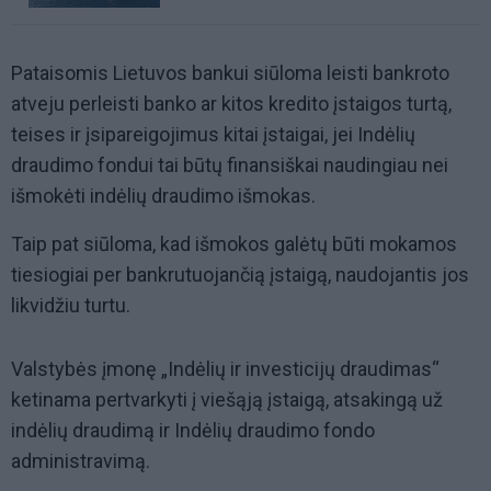
Pataisomis Lietuvos bankui siūloma leisti bankroto
atveju perleisti banko ar kitos kredito įstaigos turtą,
teises ir įsipareigojimus kitai įstaigai, jei Indėlių
draudimo fondui tai būtų finansiškai naudingiau nei
išmokėti indėlių draudimo išmokas.
Taip pat siūloma, kad išmokos galėtų būti mokamos
tiesiogiai per bankrutuojančią įstaigą, naudojantis jos
likvidžiu turtu.
Valstybės įmonę „Indėlių ir investicijų draudimas“
ketinama pertvarkyti į viešąją įstaigą, atsakingą už
indėlių draudimą ir Indėlių draudimo fondo
administravimą.