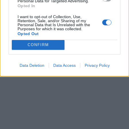
Personal Data for Targeted Advertising.
Opted In
I want to opt-out of Collection, Use,
Retention, Sale, and/or Sharing of my
Auto
Auto
Personal Data that Is Unrelated with the
Purposes for which it was collected.
Pensijų pinigai -
„Mercedes Sprinter“ virto
Opted Out
naudotiems
prabangiais namais ant
automobiliams
(1)
ratų: pristatytas
CONFIRM
aukščiausios klasės
kemperis (nuotraukos)
Data Deletion
Data Access
Privacy Policy