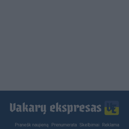
Load
More
Footer
Pranešk naujieną
Prenumerata
Skelbimai
Reklama