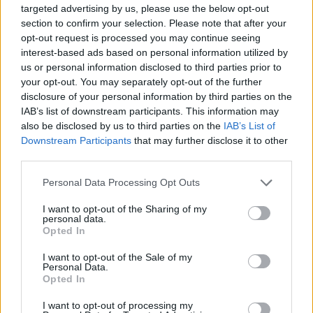
Į daugiabučio statybas
FNTT įšaldė „Mere“
targeted advertising by us, please use the below opt-out
section to confirm your selection. Please note that after your
kaime investuojantis
valdytojos lėšas
opt-out request is processed you may continue seeing
verslininkas: tai yra ateitis
interest-based ads based on personal information utilized by
(2)
us or personal information disclosed to third parties prior to
your opt-out. You may separately opt-out of the further
disclosure of your personal information by third parties on the
IAB’s list of downstream participants. This information may
also be disclosed by us to third parties on the
IAB’s List of
Downstream Participants
that may further disclose it to other
third parties.
Auto
Auto
Personal Data Processing Opt Outs
Primena, ką būtina žinoti
Kinijos gamintojai veržiasi
I want to opt-out of the Sharing of my
važiuojant
į Lietuvos rinką: egzotika
personal data.
remontuojamais kelių
tampa rimta konkurencija
Opted In
ruožais
I want to opt-out of the Sale of my
Personal Data.
Opted In
I want to opt-out of processing my