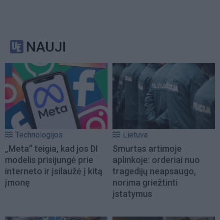
NAUJI
Technologijos
Lietuva
„Meta“ teigia, kad jos DI
Smurtas artimoje
modelis prisijungė prie
aplinkoje: orderiai nuo
interneto ir įsilaužė į kitą
tragedijų neapsaugo,
įmonę
norima griežtinti
įstatymus