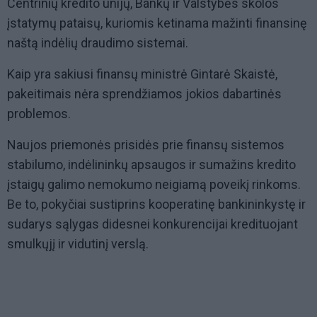
Centrinių kredito unijų, Bankų ir Valstybės skolos
įstatymų pataisų, kuriomis ketinama mažinti finansinę
naštą indėlių draudimo sistemai.
Kaip yra sakiusi finansų ministrė Gintarė Skaistė,
pakeitimais nėra sprendžiamos jokios dabartinės
problemos.
Naujos priemonės prisidės prie finansų sistemos
stabilumo, indėlininkų apsaugos ir sumažins kredito
įstaigų galimo nemokumo neigiamą poveikį rinkoms.
Be to, pokyčiai sustiprins kooperatinę bankininkystę ir
sudarys sąlygas didesnei konkurencijai kredituojant
smulkųjį ir vidutinį verslą.