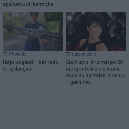
apsišarvuoti kantrybe
Pasaulis
Laisvalaikis
Išėjo uogauti – bet rado
Šie trumpi kirpimai po 50
šį tą daugiau
metų suteikia plaukams
daugiau apimties, o veidui
– gaivumo