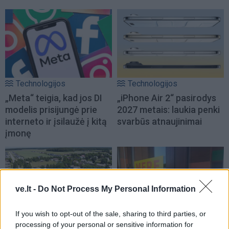
Technologijos
Technologijos
„Meta“ teigia, kad jos DI
„iPhone Air 2“ pasirodys
modelis prisijungė prie
2027 metais: laukia penki
interneto ir įsilaužė į kitą
svarbūs atnaujinimai
įmonę
ve.lt -
Do Not Process My Personal Information
If you wish to opt-out of the sale, sharing to third parties, or
Verslas
Verslas
processing of your personal or sensitive information for