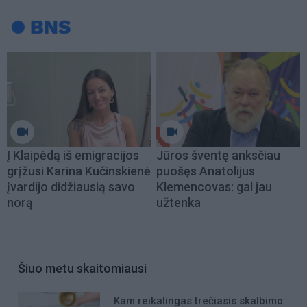
Į Klaipėdą iš emigracijos
Jūros šventę anksčiau
grįžusi Karina Kučinskienė
puošęs Anatolijus
įvardijo didžiausią savo
Klemencovas: gal jau
norą
užtenka
Šiuo metu skaitomiausi
Kam reikalingas trečiasis skalbimo