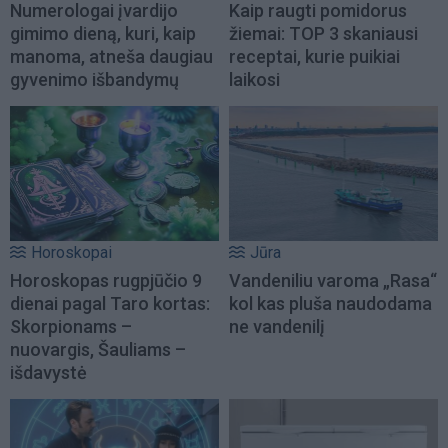
Numerologai įvardijo
Kaip raugti pomidorus
gimimo dieną, kuri, kaip
žiemai: TOP 3 skaniausi
manoma, atneša daugiau
receptai, kurie puikiai
gyvenimo išbandymų
laikosi
Horoskopai
Jūra
Horoskopas rugpjūčio 9
Vandeniliu varoma „Rasa“
dienai pagal Taro kortas:
kol kas pluša naudodama
Skorpionams –
ne vandenilį
nuovargis, Šauliams –
išdavystė