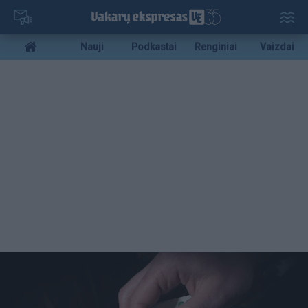
Pereiti
į
pagrindinį
Mobile
Nauji
Podkastai
Renginiai
Vaizdai
turinį
menu
bottom