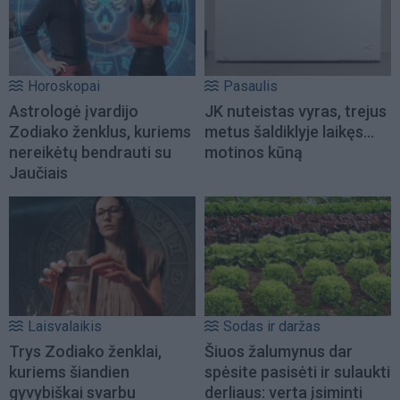
Horoskopai
Pasaulis
Astrologė įvardijo
JK nuteistas vyras, trejus
Zodiako ženklus, kuriems
metus šaldiklyje laikęs...
nereikėtų bendrauti su
motinos kūną
Jaučiais
Laisvalaikis
Sodas ir daržas
Trys Zodiako ženklai,
Šiuos žalumynus dar
kuriems šiandien
spėsite pasisėti ir sulaukti
gyvybiškai svarbu
derliaus: verta įsiminti