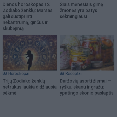
Dienos horoskopas 12
Šiais mėnesiais gimę
Zodiako ženklų: Marsas
žmonės yra patys
gali sustiprinti
sėkmingiausi
nekantrumą, ginčus ir
skubėjimą
Horoskopai
Receptai
Trijų Zodiako ženklų
Daržovių asorti žiemai —
netrukus laukia didžiausia
ryšku, skanu ir gražu:
sėkmė
ypatingo skonio paslaptis