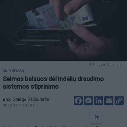
© Piniginė. Eltos nuotr.
Verslas
Seimas balsuos dėl indėlių draudimo
sistemos stiprinimo
Facebook
Messenger
LinkedIn
Email
C
,
Sniegė Balčiūnaitė
BNS
L
2022-12-20 07:31