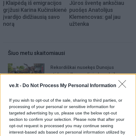
Į Klaipėdą iš emigracijos
Jūros šventę anksčiau
grįžusi Karina Kučinskienė
puošęs Anatolijus
įvardijo didžiausią savo
Klemencovas: gal jau
norą
užtenka
Šiuo metu skaitomiausi
Rekordiškai nusekęs Dunojus
atidengė II pasaulinio karo laikų
radinius
ve.lt -
Do Not Process My Personal Information
Mirė garsi lietuvių aktorė: „Jos
If you wish to opt-out of the sale, sharing to third parties, or
vaidmenys išliks Lietuvos teatro
processing of your personal or sensitive information for
istorijoje“
targeted advertising by us, please use the below opt-out
section to confirm your selection. Please note that after your
„Fūristas“ į judrią sankryžą įlėkė „ant
opt-out request is processed you may continue seeing
rankinio“: vilkiko puspriekabės ratai
interest-based ads based on personal information utilized by
pakilo į orą