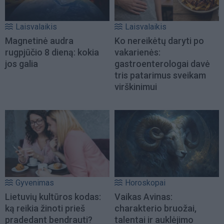
Laisvalaikis
Laisvalaikis
Magnetinė audra
Ko nereikėtų daryti po
rugpjūčio 8 dieną: kokia
vakarienės:
jos galia
gastroenterologai davė
tris patarimus sveikam
virškinimui
Gyvenimas
Horoskopai
Lietuvių kultūros kodas:
Vaikas Avinas:
ką reikia žinoti prieš
charakterio bruožai,
pradedant bendrauti?
talentai ir auklėjimo