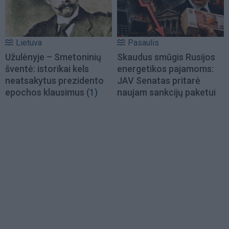
Lietuva
Pasaulis
Užulėnyje – Smetoninių
Skaudus smūgis Rusijos
šventė: istorikai kels
energetikos pajamoms:
neatsakytus prezidento
JAV Senatas pritarė
epochos klausimus
(1)
naujam sankcijų paketui