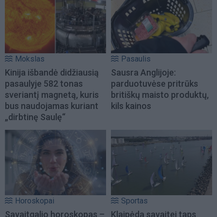
Mokslas
Pasaulis
Kinija išbandė didžiausią
Sausra Anglijoje:
pasaulyje 582 tonas
parduotuvėse pritrūks
sveriantį magnetą, kuris
britiškų maisto produktų,
bus naudojamas kuriant
kils kainos
„dirbtinę Saulę“
Horoskopai
Sportas
Savaitgalio horoskopas –
Klaipėda savaitei taps