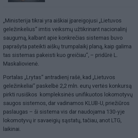
„Ministerija tikrai yra aiškiai įpareigojusi „Lietuvos
geležinkelius“ imtis veiksmų užtikrinant nacionalinį
saugumą, kalbant apie konkrečias sistemas buvo
paprašyta pateikti aiškų trumpalaikį planą, kaip galima
tas sistemas pakeisti kuo greičiau“, – pridūrė L.
Maskaliovienė.
Portalas „Lrytas“ antradienį rašė, kad „Lietuvos
geležinkeliai“ paskelbė 2,2 mln. eurų vertės konkursą
pirkti rusiškos kompleksinės unifikuotos lokomotyvų
saugos sistemos, dar vadinamos KLUB-U, priežiūros
paslaugas – ši sistema vis dar naudojama 130-yje
lokomotyvų ir savaeigių sąstatų, tačiau, anot LTG,
laikinai.