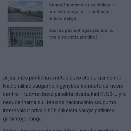
Namai žmonėms su psichikos ir
intelekto negalia - ir pietinėje
miesto dalyje
Kas tas paslaptingas jaunuolis,
rytais stovintis ant tilto?
Ji jau prieš penkerius metus buvo atsidūrusi Seimo
Nacionalinio saugumo ir gynybos komiteto dėmesio
centre – tuomet buvo pateikta išvada, kad KLUB-U yra
nesuderinama su Lietuvos nacionalinio saugumo
interesais ir privalo būti pakeista saugia patikimo
gamintojo įranga.