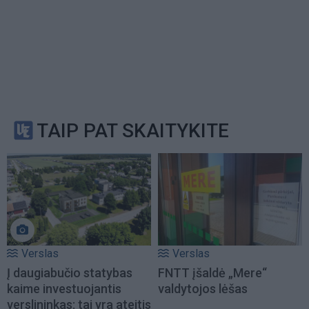
TAIP PAT SKAITYKITE
Verslas
Verslas
Į daugiabučio statybas
FNTT įšaldė „Mere“
kaime investuojantis
valdytojos lėšas
verslininkas: tai yra ateitis