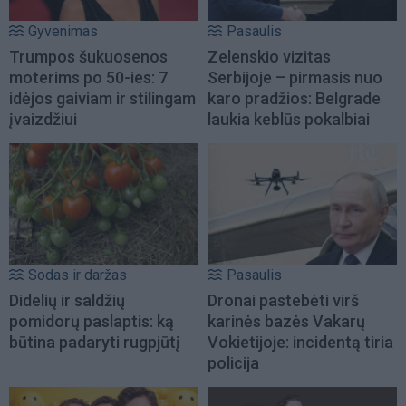
Gyvenimas
Pasaulis
Trumpos šukuosenos
Zelenskio vizitas
moterims po 50-ies: 7
Serbijoje – pirmasis nuo
idėjos gaiviam ir stilingam
karo pradžios: Belgrade
įvaizdžiui
laukia keblūs pokalbiai
Sodas ir daržas
Pasaulis
Didelių ir saldžių
Dronai pastebėti virš
pomidorų paslaptis: ką
karinės bazės Vakarų
būtina padaryti rugpjūtį
Vokietijoje: incidentą tiria
policija