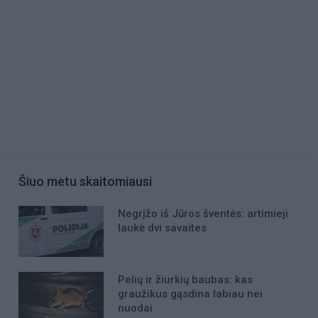
Šiuo metu skaitomiausi
Negrįžo iš Jūros šventės: artimieji
laukė dvi savaites
Pelių ir žiurkių baubas: kas
graužikus gąsdina labiau nei
nuodai