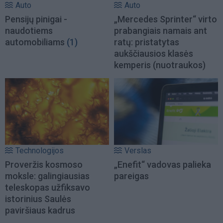
Auto
Auto
Pensijų pinigai -
„Mercedes Sprinter“ virto
naudotiems
prabangiais namais ant
automobiliams
(1)
ratų: pristatytas
aukščiausios klasės
kemperis (nuotraukos)
Technologijos
Verslas
Proveržis kosmoso
„Enefit“ vadovas palieka
moksle: galingiausias
pareigas
teleskopas užfiksavo
istorinius Saulės
paviršiaus kadrus