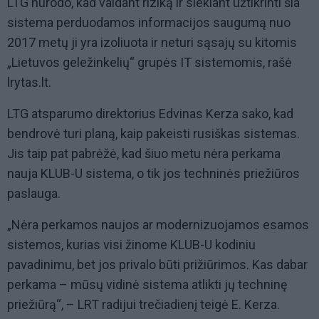
LTG nurodo, kad valdant riziką ir siekiant užtikrinti šia
sistema perduodamos informacijos saugumą nuo
2017 metų ji yra izoliuota ir neturi sąsajų su kitomis
„Lietuvos geležinkelių“ grupės IT sistemomis, rašė
lrytas.lt.
LTG atsparumo direktorius Edvinas Kerza sako, kad
bendrovė turi planą, kaip pakeisti rusiškas sistemas.
Jis taip pat pabrėžė, kad šiuo metu nėra perkama
nauja KLUB-U sistema, o tik jos techninės priežiūros
paslauga.
„Nėra perkamos naujos ar modernizuojamos esamos
sistemos, kurias visi žinome KLUB-U kodiniu
pavadinimu, bet jos privalo būti prižiūrimos. Kas dabar
perkama – mūsų vidinė sistema atlikti jų techninę
priežiūrą“, – LRT radijui trečiadienį teigė E. Kerza.