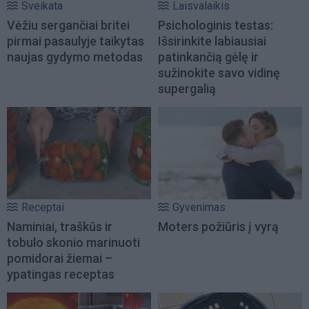
Sveikata
Laisvalaikis
Vėžiu sergančiai britei
Psichologinis testas:
pirmai pasaulyje taikytas
Išsirinkite labiausiai
naujas gydymo metodas
patinkančią gėlę ir
sužinokite savo vidinę
supergalią
Receptai
Gyvenimas
Naminiai, traškūs ir
Moters požiūris į vyrą
tobulo skonio marinuoti
pomidorai žiemai –
ypatingas receptas