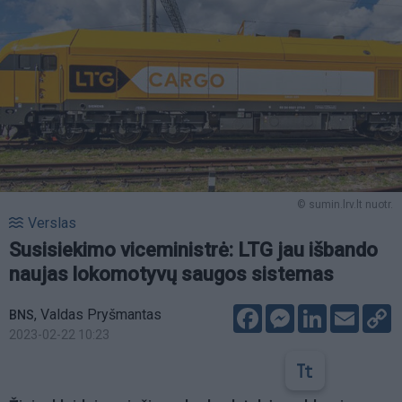
© sumin.lrv.lt nuotr.
Verslas
Susisiekimo viceministrė: LTG jau išbando
naujas lokomotyvų saugos sistemas
Facebook
Messenger
LinkedIn
Email
C
,
Valdas Pryšmantas
BNS
L
2023-02-22 10:23