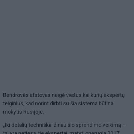
Bendrovės atstovas neigė viešus kai kurių ekspertų
teiginius, kad norint dirbti su šia sistema būtina
mokytis Rusijoje.
„Iki detalių techniškai žinau šio sprendimo veikimą –
tai yra netiesa, tie ekspertai, matyt, operuoja 2017