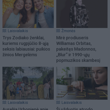
Laisvalaikis
Žmonės
Trys Zodiako ženklai,
Mirė prodiuseris
kuriems rugpjūčio 8-ąją
Williamas Orbitas,
seksis labiausiai: puikios
pakeitęs Madonnos,
žinios Mergelėms
„Blur“ ir 1990-ųjų
popmuzikos skambesį
Laisvalaikis
Laisvalaikis
Aurelija Urbonienė apie
Ši užduotis atrodo