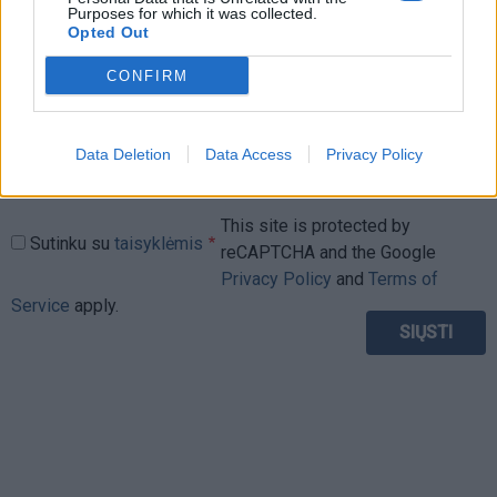
Purposes for which it was collected.
Opted Out
CONFIRM
Data Deletion
Data Access
Privacy Policy
This site is protected by
Sutinku su
taisyklėmis
reCAPTCHA and the Google
Privacy Policy
and
Terms of
Service
apply.