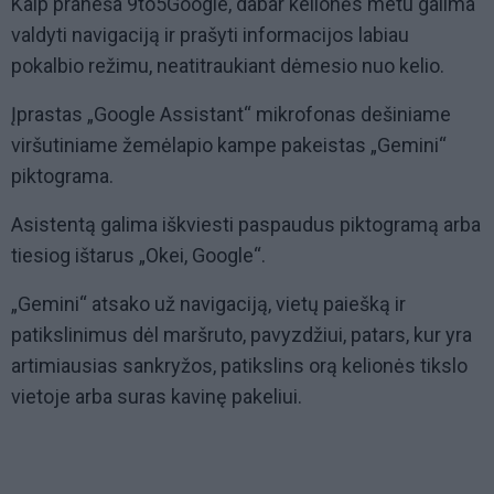
Kaip praneša 9to5Google, dabar kelionės metu galima
valdyti navigaciją ir prašyti informacijos labiau
pokalbio režimu, neatitraukiant dėmesio nuo kelio.
Įprastas „Google Assistant“ mikrofonas dešiniame
viršutiniame žemėlapio kampe pakeistas „Gemini“
piktograma.
Asistentą galima iškviesti paspaudus piktogramą arba
tiesiog ištarus „Okei, Google“.
„Gemini“ atsako už navigaciją, vietų paiešką ir
patikslinimus dėl maršruto, pavyzdžiui, patars, kur yra
artimiausias sankryžos, patikslins orą kelionės tikslo
vietoje arba suras kavinę pakeliui.