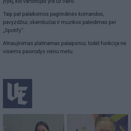
įvykį, kol vartotojas yra už vairo.
Taip pat palaikomos pagrindinės komandos,
pavyzdžiui, skambučiai ir muzikos paleidimas per
„Spotify“.
Atnaujinimas platinamas palaipsniui, todėl funkcija ne
visiems pasirodys vienu metu.