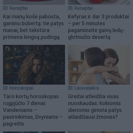
Receptai
Receptai
Kai manų košė pabosta,
Kefyras ir dar 3 produktai
gaminu bubertą: tie patys
– per 5 minutes
manai, bet tekstūra
pagaminsite gaivų ledų-
primena lengvą pudingą
glotnučio desertą
Horoskopai
Laisvalaikis
Taro kortų horoskopas
Greitai atleidžia visas
rugpjūčio 7 dienai:
nuoskaudas: kokiomis
Vandeniams –
dienomis gimsta patys
pasirinkimas, Dvyniams –
atlaidžiausi žmonės?
pagreitis