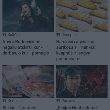
Kultūra
Receptai
Aušra Butkevičienė:
Naminiai rageliai su
negaliu atskirti, kur -
abrikosais – minkšti,
darbas, o kur - pomėgis
kvapnūs ir lengvai
pagaminami
Kriminalai
Pasaulis
Sukčiai iš įmonės
„Kinijos Nostradamu“