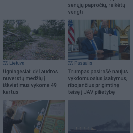
senųjų papročių, reikėtų
vengti
Lietuva
Pasaulis
Ugniagesiai: dėl audros
Trumpas pasirašė naujus
nuverstų medžių į
vykdomuosius įsakymus,
iškvietimus vykome 49
ribojančius prigimtinę
kartus
teisę į JAV pilietybę