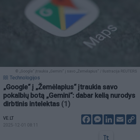
© „Google“ įtraukia „Gemini“ į savo „Žemėlapius“ / Ilustracija REUTERS
Technologijos
„Google“ į „Žemėlapius“ įtraukia savo
pokalbių botą „Gemini“: dabar kelią nurodys
dirbtinis intelektas
(1)
Facebook
Messenger
LinkedIn
Email
C
VE.LT
L
2025-12-01 08:11