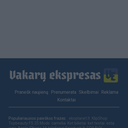
Load
More
Footer
Pranešk naujieną
Prenumerata
Skelbimai
Reklama
menu
Kontaktai
Populiariausios paieškos frazės:
ekoplanet.lt
KlipShop
Topbeauty
FS 25 Mods
camelia
Ket bilietai
ket testai
esta