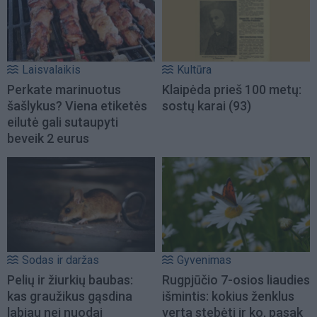
Laisvalaikis
Kultūra
Perkate marinuotus
Klaipėda prieš 100 metų:
šašlykus? Viena etiketės
sostų karai (93)
eilutė gali sutaupyti
beveik 2 eurus
Sodas ir daržas
Gyvenimas
Pelių ir žiurkių baubas:
Rugpjūčio 7-osios liaudies
kas graužikus gąsdina
išmintis: kokius ženklus
labiau nei nuodai
verta stebėti ir ko, pasak