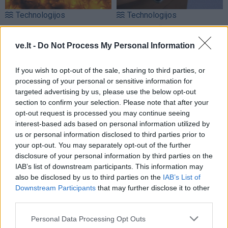
Technologijos
Technologijos
Proveržis kosmoso
„Samsung“ telefonuose
moksle: galingiausias
rasta galimybė atgauti iki
ve.lt -
Do Not Process My Personal Information
teleskopas užfiksavo
10 GB atminties
istorinius Saulės
neištrinant programėlių
If you wish to opt-out of the sale, sharing to third parties, or
paviršiaus kadrus
processing of your personal or sensitive information for
targeted advertising by us, please use the below opt-out
section to confirm your selection. Please note that after your
opt-out request is processed you may continue seeing
interest-based ads based on personal information utilized by
us or personal information disclosed to third parties prior to
your opt-out. You may separately opt-out of the further
disclosure of your personal information by third parties on the
Technologijos
Technologijos
IAB’s list of downstream participants. This information may
Vartotojai išrinko
Lietuviško ginklo
also be disclosed by us to third parties on the
IAB’s List of
Downstream Participants
that may further disclose it to other
geriausius 2026 metų
evoliucija: Vilnius pristatė
third parties.
„Android“ telefonus:
žvalgybinį droną,
lyderis nustebino
apsaugotą nuo „dronų
Personal Data Processing Opt Outs
medžiotojų“