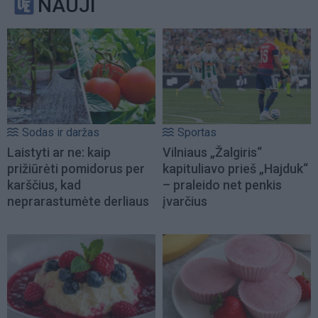
NAUJI
Sodas ir daržas
Sportas
Laistyti ar ne: kaip
Vilniaus „Žalgiris“
prižiūrėti pomidorus per
kapituliavo prieš „Hajduk“
karščius, kad
– praleido net penkis
neprarastumėte derliaus
įvarčius