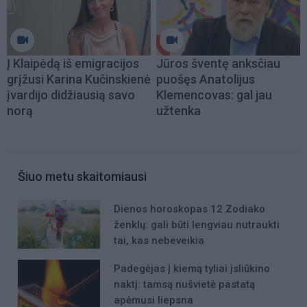
Į Klaipėdą iš emigracijos
Jūros šventę anksčiau
grįžusi Karina Kučinskienė
puošęs Anatolijus
įvardijo didžiausią savo
Klemencovas: gal jau
norą
užtenka
Šiuo metu skaitomiausi
Dienos horoskopas 12 Zodiako
ženklų: gali būti lengviau nutraukti
tai, kas nebeveikia
Padegėjas į kiemą tyliai įsliūkino
naktį: tamsą nušvietė pastatą
apėmusi liepsna