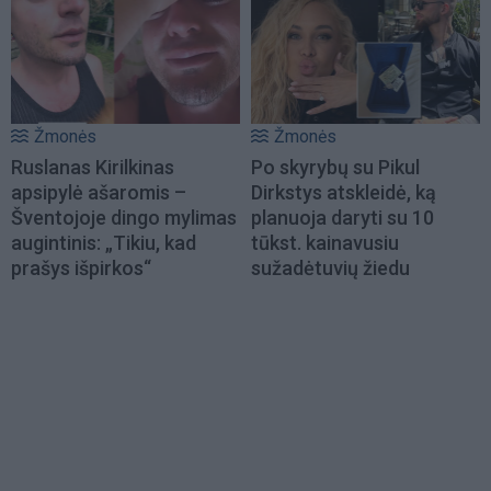
Žmonės
Žmonės
Ruslanas Kirilkinas
Po skyrybų su Pikul
apsipylė ašaromis –
Dirkstys atskleidė, ką
Šventojoje dingo mylimas
planuoja daryti su 10
augintinis: „Tikiu, kad
tūkst. kainavusiu
prašys išpirkos“
sužadėtuvių žiedu