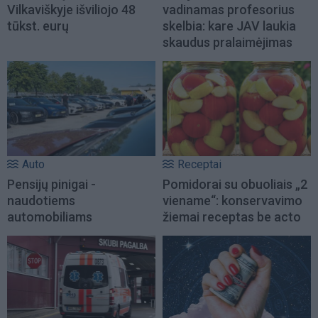
Vilkaviškyje išviliojo 48
vadinamas profesorius
tūkst. eurų
skelbia: kare JAV laukia
skaudus pralaimėjimas
Auto
Receptai
Pensijų pinigai -
Pomidorai su obuoliais „2
naudotiems
viename“: konservavimo
automobiliams
žiemai receptas be acto