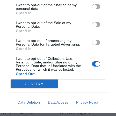
I want to opt-out of the Sharing of my
personal data.
Opted In
I want to opt-out of the Sale of my
Personal Data.
Opted In
I want to opt-out of processing my
Technologijos
Technologijos
Personal Data for Targeted Advertising.
Opted In
Kodėl seni „iPhone“ veikia
5 dalykai, kuriuos gali
greičiau už daugelį naujų
atlikti „Android“ telefono
I want to opt-out of Collection, Use,
„Android“ išmaniųjų
įjungimo mygtukas (be
Retention, Sale, and/or Sharing of my
Personal Data that Is Unrelated with the
telefonų
įprasto įjungimo)
Purposes for which it was collected.
Opted Out
CONFIRM
Data Deletion
Data Access
Privacy Policy
Technologijos
Technologijos