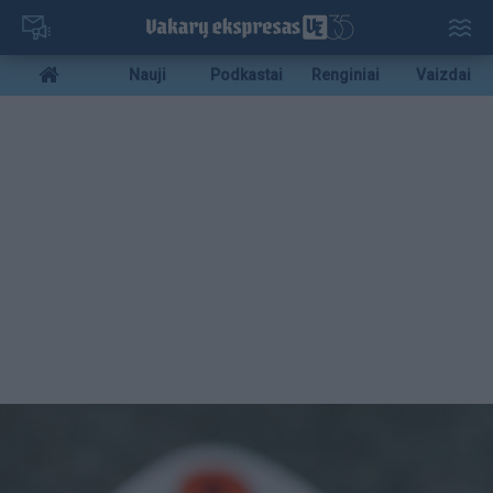
Pereiti
į
pagrindinį
Mobile
Nauji
Podkastai
Renginiai
Vaizdai
turinį
menu
bottom