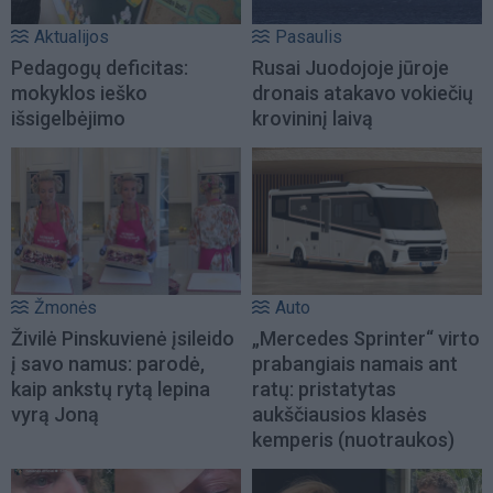
Aktualijos
Pasaulis
Pedagogų deficitas:
Rusai Juodojoje jūroje
mokyklos ieško
dronais atakavo vokiečių
išsigelbėjimo
krovininį laivą
Žmonės
Auto
Živilė Pinskuvienė įsileido
„Mercedes Sprinter“ virto
į savo namus: parodė,
prabangiais namais ant
kaip ankstų rytą lepina
ratų: pristatytas
vyrą Joną
aukščiausios klasės
kemperis (nuotraukos)