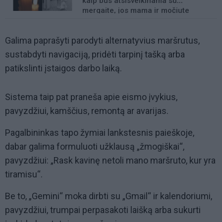
kaip bus atsisveikinama su
mergaite, jos mama ir močiute
Galima paprašyti parodyti alternatyvius maršrutus,
sustabdyti navigaciją, pridėti tarpinį tašką arba
patikslinti įstaigos darbo laiką.
Sistema taip pat praneša apie eismo įvykius,
pavyzdžiui, kamščius, remontą ar avarijas.
Pagalbininkas tapo žymiai lankstesnis paieškoje,
dabar galima formuluoti užklausą „žmogiškai“,
pavyzdžiui: „Rask kavinę netoli mano maršruto, kur yra
tiramisu“.
Be to, „Gemini“ moka dirbti su „Gmail“ ir kalendoriumi,
pavyzdžiui, trumpai perpasakoti laišką arba sukurti