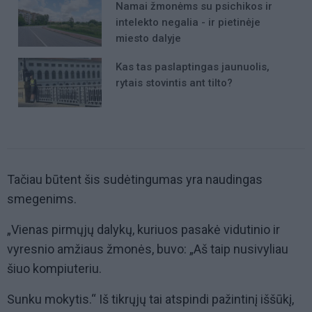
Namai žmonėms su psichikos ir
intelekto negalia - ir pietinėje
miesto dalyje
Kas tas paslaptingas jaunuolis,
rytais stovintis ant tilto?
Tačiau būtent šis sudėtingumas yra naudingas
smegenims.
„Vienas pirmųjų dalykų, kuriuos pasakė vidutinio ir
vyresnio amžiaus žmonės, buvo: „Aš taip nusivyliau
šiuo kompiuteriu.
Sunku mokytis.“ Iš tikrųjų tai atspindi pažintinį iššūkį,