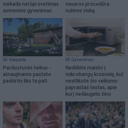
niekada nerūpi svetimas
vasaros procedūra
asmeninis gyvenimas
nulems viską
Klaipėda
Gyvenimas
Parduotuvės nebus -
Nedėkite maisto į
atnaujinamo pastato
mikrobangų krosnelę, kol
paskirtis liks ta pati
neatlikote šio veiksmo:
paprastas testas, apie
kurį nedaugelis žino