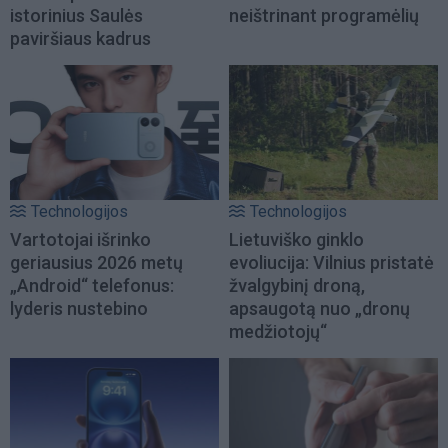
istorinius Saulės
neištrinant programėlių
paviršiaus kadrus
Technologijos
Technologijos
Vartotojai išrinko
Lietuviško ginklo
geriausius 2026 metų
evoliucija: Vilnius pristatė
„Android“ telefonus:
žvalgybinį droną,
lyderis nustebino
apsaugotą nuo „dronų
medžiotojų“