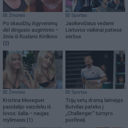
Žmonės
Sportas
Po skaudžių išgyvenimų
Jasikevičiaus vedami
dėl dingusio augintinio –
Lietuvos vaikinai patiesė
žinia iš Ruslano Kirilkino
serbus
(2)
Žmonės
Sportas
Kristina Meseguer
Trijų setų dramą laimėjęs
pasidalijo vaizdeliu iš
Butvilas pateko į
lovos: šalia – naujas
„Challenger“ turnyro
mylimasis
(1)
pusfinalį