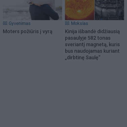
Gyvenimas
Mokslas
Moters požiūris į vyrą
Kinija išbandė didžiausią
pasaulyje 582 tonas
sveriantį magnetą, kuris
bus naudojamas kuriant
„dirbtinę Saulę“