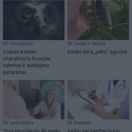
Horoskopai
Sodas ir daržas
Vaikas Avinas:
Kodėl dera „pikti“ agurkai
charakterio bruožai,
talentai ir auklėjimo
patarimai
Laisvalaikis
Sveikata
Trys įpročiai po 45 metų
Vėžiu sergančiai britei