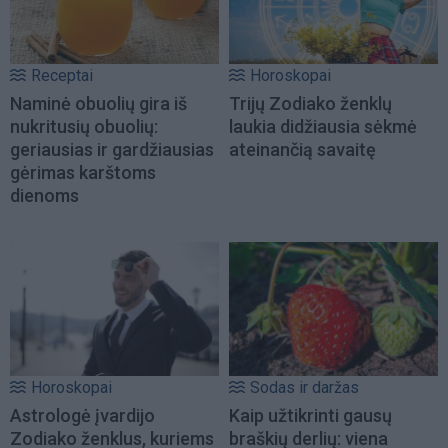
Receptai
Horoskopai
Naminė obuolių gira iš
Trijų Zodiako ženklų
nukritusių obuolių:
laukia didžiausia sėkmė
geriausias ir gardžiausias
ateinančią savaitę
gėrimas karštoms
dienoms
Horoskopai
Sodas ir daržas
Astrologė įvardijo
Kaip užtikrinti gausų
Zodiako ženklus, kuriems
braškių derlių: viena