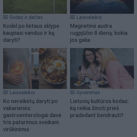
Sodas ir daržas
Laisvalaikis
Kodėl po lietaus sklype
Magnetinė audra
kaupiasi vanduo ir ką
rugpjūčio 8 dieną: kokia
daryti?
jos galia
Laisvalaikis
Gyvenimas
Ko nereikėtų daryti po
Lietuvių kultūros kodas:
vakarienės:
ką reikia žinoti prieš
gastroenterologai davė
pradedant bendrauti?
tris patarimus sveikam
virškinimui