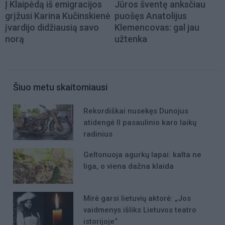
Į Klaipėdą iš emigracijos
Jūros šventę anksčiau
grįžusi Karina Kučinskienė
puošęs Anatolijus
įvardijo didžiausią savo
Klemencovas: gal jau
norą
užtenka
Šiuo metu skaitomiausi
Rekordiškai nusekęs Dunojus
atidengė II pasaulinio karo laikų
radinius
Geltonuoja agurkų lapai: kalta ne
liga, o viena dažna klaida
Mirė garsi lietuvių aktorė: „Jos
vaidmenys išliks Lietuvos teatro
istorijoje“