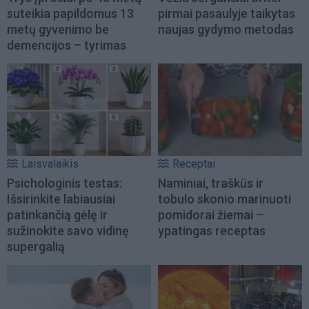
suteikia papildomus 13
pirmai pasaulyje taikytas
metų gyvenimo be
naujas gydymo metodas
demencijos – tyrimas
Laisvalaikis
Receptai
Psichologinis testas:
Naminiai, traškūs ir
Išsirinkite labiausiai
tobulo skonio marinuoti
patinkančią gėlę ir
pomidorai žiemai –
sužinokite savo vidinę
ypatingas receptas
supergalią