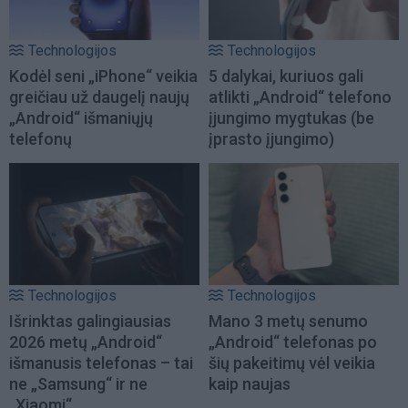
Technologijos
Technologijos
Kodėl seni „iPhone“ veikia
5 dalykai, kuriuos gali
greičiau už daugelį naujų
atlikti „Android“ telefono
„Android“ išmaniųjų
įjungimo mygtukas (be
telefonų
įprasto įjungimo)
Technologijos
Technologijos
Išrinktas galingiausias
Mano 3 metų senumo
2026 metų „Android“
„Android“ telefonas po
išmanusis telefonas – tai
šių pakeitimų vėl veikia
ne „Samsung“ ir ne
kaip naujas
„Xiaomi“