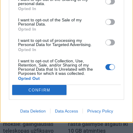
personal data.
Opted In
I want to opt-out of the Sale of my
Personal Data.
Opted In
I want to opt-out of processing my
Personal Data for Targeted Advertising.
Opted In
TAIP PAT SKAITYKITE
I want to opt-out of Collection, Use,
Retention, Sale, and/or Sharing of my
Personal Data that Is Unrelated with the
Purposes for which it was collected.
Opted Out
CONFIRM
Technologijos
Technologijos
Data Deletion
Data Access
Privacy Policy
Proveržis kosmoso
„Samsung“ telefonuose
moksle: galingiausias
rasta galimybė atgauti iki
teleskopas užfiksavo
10 GB atminties