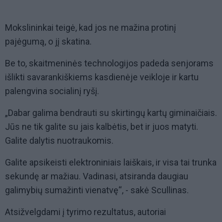
Mokslininkai teigė, kad jos ne mažina protinį
pajėgumą, o jį skatina.
Be to, skaitmeninės technologijos padeda senjorams
išlikti savarankiškiems kasdienėje veikloje ir kartu
palengvina socialinį ryšį.
„Dabar galima bendrauti su skirtingų kartų giminaičiais.
Jūs ne tik galite su jais kalbėtis, bet ir juos matyti.
Galite dalytis nuotraukomis.
Galite apsikeisti elektroniniais laiškais, ir visa tai trunka
sekundę ar mažiau. Vadinasi, atsiranda daugiau
galimybių sumažinti vienatvę“, - sakė Scullinas.
Atsižvelgdami į tyrimo rezultatus, autoriai