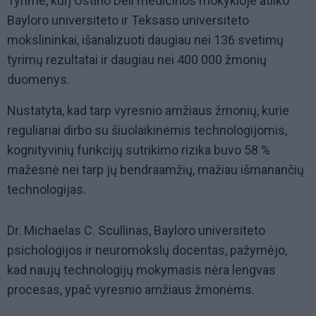
Tyrime, kurį Ostino Dell medicinos mokykloje atliko
Bayloro universiteto ir Teksaso universiteto
mokslininkai, išanalizuoti daugiau nei 136 svetimų
tyrimų rezultatai ir daugiau nei 400 000 žmonių
duomenys.
Nustatyta, kad tarp vyresnio amžiaus žmonių, kurie
reguliariai dirbo su šiuolaikinėmis technologijomis,
kognityvinių funkcijų sutrikimo rizika buvo 58 %
mažesnė nei tarp jų bendraamžių, mažiau išmanančių
technologijas.
Dr. Michaelas C. Scullinas, Bayloro universiteto
psichologijos ir neuromokslų docentas, pažymėjo,
kad naujų technologijų mokymasis nėra lengvas
procesas, ypač vyresnio amžiaus žmonėms.