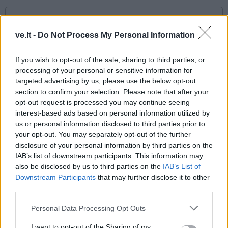
ve.lt -
Do Not Process My Personal Information
If you wish to opt-out of the sale, sharing to third parties, or
processing of your personal or sensitive information for
targeted advertising by us, please use the below opt-out
section to confirm your selection. Please note that after your
This site is protected by
opt-out request is processed you may continue seeing
Sutinku su
taisyklėmis
interest-based ads based on personal information utilized by
reCAPTCHA and the Google
us or personal information disclosed to third parties prior to
Privacy Policy
and
Terms of
your opt-out. You may separately opt-out of the further
Service
apply.
disclosure of your personal information by third parties on the
IAB’s list of downstream participants. This information may
also be disclosed by us to third parties on the
IAB’s List of
Downstream Participants
that may further disclose it to other
third parties.
Personal Data Processing Opt Outs
I want to opt-out of the Sharing of my