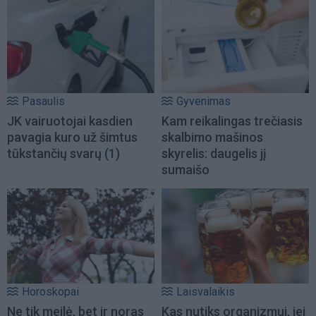
Pasaulis
Gyvenimas
JK vairuotojai kasdien
Kam reikalingas trečiasis
pavagia kuro už šimtus
skalbimo mašinos
tūkstančių svarų
(1)
skyrelis: daugelis jį
sumaišo
Horoskopai
Laisvalaikis
Ne tik meilė, bet ir noras
Kas nutiks organizmui, jei