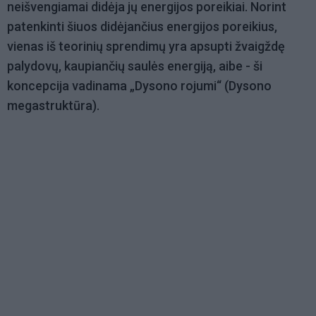
neišvengiamai didėja jų energijos poreikiai. Norint
patenkinti šiuos didėjančius energijos poreikius,
vienas iš teorinių sprendimų yra apsupti žvaigždę
palydovų, kaupiančių saulės energiją, aibe - ši
koncepcija vadinama „Dysono rojumi“ (Dysono
megastruktūra).