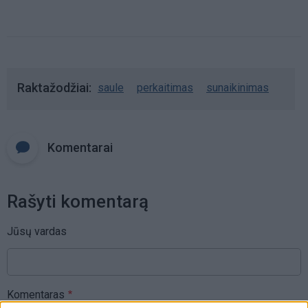
Raktažodžiai
saule
perkaitimas
sunaikinimas
Komentarai
Rašyti komentarą
Jūsų vardas
Komentaras