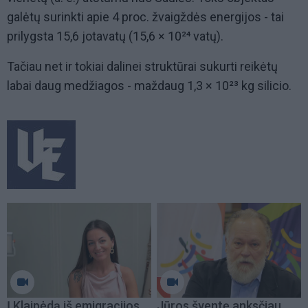
galėtų surinkti apie 4 proc. žvaigždės energijos - tai
prilygsta 15,6 jotavatų (15,6 × 10²⁴ vatų).
Tačiau net ir tokiai dalinei struktūrai sukurti reikėtų
labai daug medžiagos - maždaug 1,3 × 10²³ kg silicio.
Į Klaipėdą iš emigracijos
Jūros šventę anksčiau