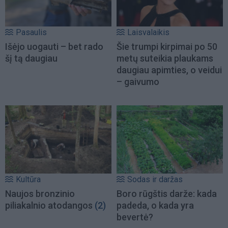
Pasaulis
Laisvalaikis
Išėjo uogauti – bet rado
Šie trumpi kirpimai po 50
šį tą daugiau
metų suteikia plaukams
daugiau apimties, o veidui
– gaivumo
Kultūra
Sodas ir daržas
Naujos bronzinio
Boro rūgštis darže: kada
piliakalnio atodangos
(2)
padeda, o kada yra
bevertė?