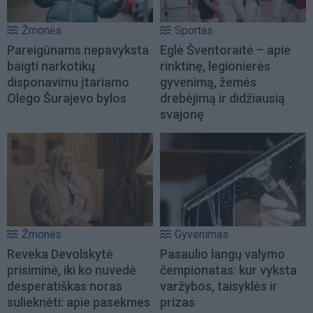
Žmonės
Sportas
Pareigūnams nepavyksta
Eglė Šventoraitė – apie
baigti narkotikų
rinktinę, legionierės
disponavimu įtariamo
gyvenimą, žemės
Olego Šurajevo bylos
drebėjimą ir didžiausią
svajonę
Žmonės
Gyvenimas
Reveka Devolskytė
Pasaulio langų valymo
prisiminė, iki ko nuvedė
čempionatas: kur vyksta
desperatiškas noras
varžybos, taisyklės ir
sulieknėti: apie pasekmes
prizas