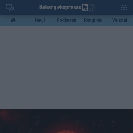
Pereiti
į
pagrindinį
Mobile
Nauji
Podkastai
Renginiai
Vaizdai
turinį
menu
bottom