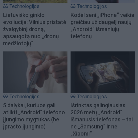
Technologijos
Technologijos
Lietuviško ginklo
Kodėl seni „iPhone“ veikia
evoliucija: Vilnius pristatė
greičiau už daugelį naujų
žvalgybinį droną,
„Android“ išmaniųjų
apsaugotą nuo „dronų
telefonų
medžiotojų“
Technologijos
Technologijos
5 dalykai, kuriuos gali
Išrinktas galingiausias
atlikti „Android“ telefono
2026 metų „Android“
įjungimo mygtukas (be
išmanusis telefonas – tai
įprasto įjungimo)
ne „Samsung“ ir ne
„Xiaomi“