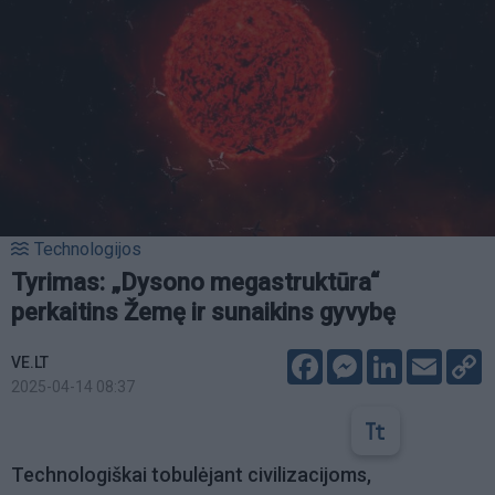
Technologijos
Tyrimas: „Dysono megastruktūra“
perkaitins Žemę ir sunaikins gyvybę
Facebook
Messenger
LinkedIn
Email
C
VE.LT
L
2025-04-14 08:37
Technologiškai tobulėjant civilizacijoms,