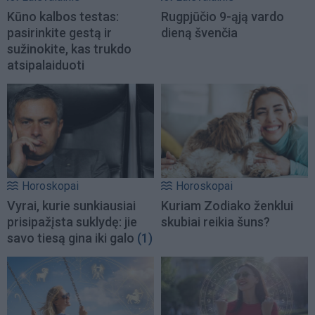
Kūno kalbos testas:
Rugpjūčio 9-ąją vardo
pasirinkite gestą ir
dieną švenčia
sužinokite, kas trukdo
atsipalaiduoti
Horoskopai
Horoskopai
Vyrai, kurie sunkiausiai
Kuriam Zodiako ženklui
prisipažįsta suklydę: jie
skubiai reikia šuns?
savo tiesą gina iki galo
(1)