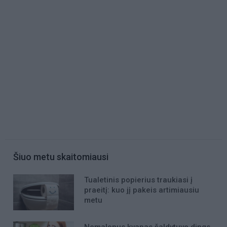
Šiuo metu skaitomiausi
Tualetinis popierius traukiasi į
praeitį: kuo jį pakeis artimiausiu
metu
Nemalonus kvapas šaldytuve dings