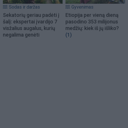
Sodas ir daržas
Gyvenimas
Sekatorių geriau padėti į
Etiopija per vieną dieną
šalį: ekspertai įvardijo 7
pasodino 353 milijonus
visžalius augalus, kurių
medžių: kiek iš jų išliko?
negalima genėti
(1)
Load