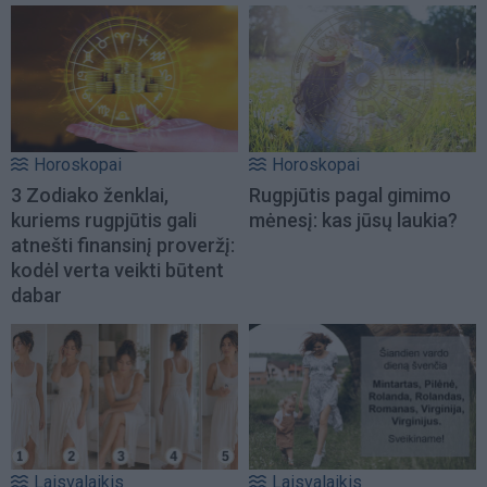
Horoskopai
Horoskopai
3 Zodiako ženklai,
Rugpjūtis pagal gimimo
kuriems rugpjūtis gali
mėnesį: kas jūsų laukia?
atnešti finansinį proveržį:
kodėl verta veikti būtent
dabar
Laisvalaikis
Laisvalaikis