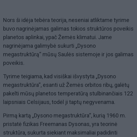
Nors ši idėja tebėra teorija, neseniai atliktame tyrime
buvo nagrinėjamas galimas tokios struktūros poveikis
planetos aplinkai, ypač Žemės klimatui. Jame
nagrinėjama galimybė sukurti „Dysono
megastruktūrą“ mūsų Saulės sistemoje ir jos galimas
poveikis.
Tyrime teigiama, kad visiškai išvystyta „Dysono
megastruktūra“, esanti už Žemės orbitos ribų, galėtų
pakelti mūsų planetos temperatūrą stulbinančiais 122
laipsniais Celsijaus, todėl ji taptų negyvenama.
Pirmą kartą „Dysono megastruktūra“, kurią 1960 m.
pristatė fizikas Freemanas Dysonas, yra teorinė
struktūra, sukurta siekiant maksimaliai padidinti