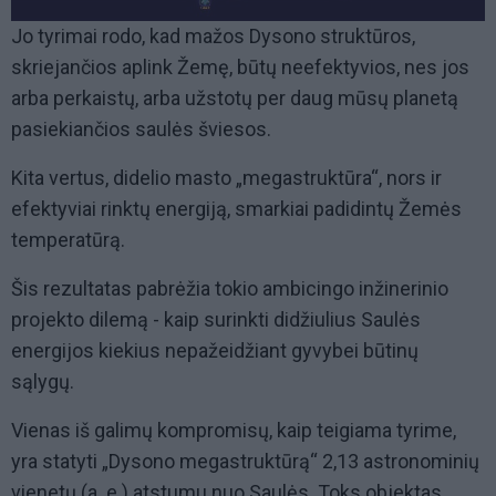
Jo tyrimai rodo, kad mažos Dysono struktūros,
skriejančios aplink Žemę, būtų neefektyvios, nes jos
arba perkaistų, arba užstotų per daug mūsų planetą
pasiekiančios saulės šviesos.
Kita vertus, didelio masto „megastruktūra“, nors ir
efektyviai rinktų energiją, smarkiai padidintų Žemės
temperatūrą.
Šis rezultatas pabrėžia tokio ambicingo inžinerinio
projekto dilemą - kaip surinkti didžiulius Saulės
energijos kiekius nepažeidžiant gyvybei būtinų
sąlygų.
Vienas iš galimų kompromisų, kaip teigiama tyrime,
yra statyti „Dysono megastruktūrą“ 2,13 astronominių
vienetų (a. e.) atstumu nuo Saulės. Toks objektas