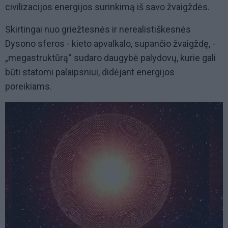
civilizacijos energijos surinkimą iš savo žvaigždės.
Skirtingai nuo griežtesnės ir nerealistiškesnės
Dysono sferos - kieto apvalkalo, supančio žvaigždę, -
„megastruktūrą“ sudaro daugybė palydovų, kurie gali
būti statomi palaipsniui, didėjant energijos
poreikiams.