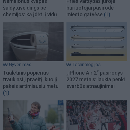
Nemalonus kvapas
Prieš varžybas jūroje
šaldytuve dings be
buriuotojai pasirodė
chemijos: ką įdėti į vidų
miesto gatvėse
(1)
Gyvenimas
Technologijos
Tualetinis popierius
„iPhone Air 2“ pasirodys
traukiasi į praeitį: kuo jį
2027 metais: laukia penki
pakeis artimiausiu metu
svarbūs atnaujinimai
(1)