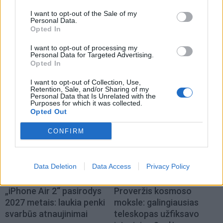
I want to opt-out of the Sale of my
Personal Data.
Opted In
I want to opt-out of processing my
Personal Data for Targeted Advertising.
Opted In
I want to opt-out of Collection, Use,
TAIP PAT SKAITYKITE
Retention, Sale, and/or Sharing of my
Personal Data that Is Unrelated with the
Purposes for which it was collected.
Opted Out
CONFIRM
Data Deletion
Data Access
Privacy Policy
Technologijos
Technologijos
„iPhone Air 2“ pasirodys
Proveržis kosmoso
2027 metais: laukia penki
moksle: galingiausias
svarbūs atnaujinimai
teleskopas užfiksavo