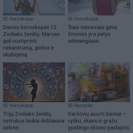
Horoskopai
Horoskopai
Dienos horoskopas 12
Šiais mėnesiais gimę
Zodiako ženklų: Marsas
žmonės yra patys
gali sustiprinti
sėkmingiausi
nekantrumą, ginčus ir
skubėjimą
Horoskopai
Receptai
Trijų Zodiako ženklų
Daržovių asorti žiemai —
netrukus laukia didžiausia
ryšku, skanu ir gražu:
sėkmė
ypatingo skonio paslaptis