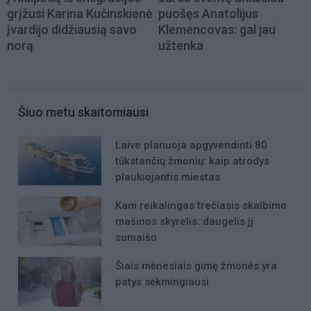
grįžusi Karina Kučinskienė
puošęs Anatolijus
įvardijo didžiausią savo
Klemencovas: gal jau
norą
užtenka
Šiuo metu skaitomiausi
Laive planuoja apgyvendinti 80
tūkstančių žmonių: kaip atrodys
plaukiojantis miestas
Kam reikalingas trečiasis skalbimo
mašinos skyrelis: daugelis jį
sumaišo
Šiais mėnesiais gimę žmonės yra
patys sėkmingiausi