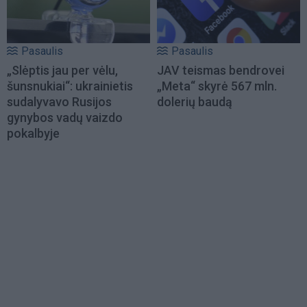
Pasaulis
Pasaulis
„Slėptis jau per vėlu,
JAV teismas bendrovei
šunsnukiai“: ukrainietis
„Meta“ skyrė 567 mln.
sudalyvavo Rusijos
dolerių baudą
gynybos vadų vaizdo
pokalbyje