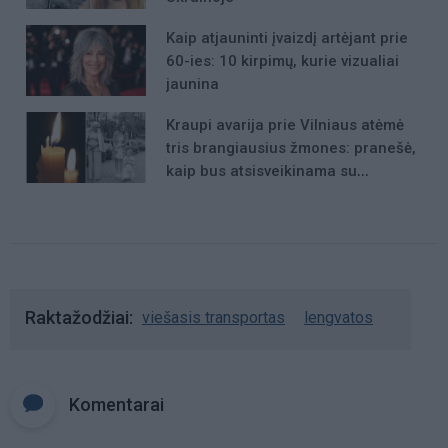
Kaip atjauninti įvaizdį artėjant prie
60-ies: 10 kirpimų, kurie vizualiai
jaunina
Kraupi avarija prie Vilniaus atėmė
tris brangiausius žmones: pranešė,
kaip bus atsisveikinama su
mergaite, jos mama ir močiute
Raktažodžiai
viešasis transportas
lengvatos
Komentarai