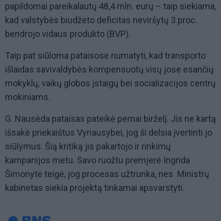
papildomai pareikalautų 48,4 mln. eurų – taip siekiama,
kad valstybės biudžeto deficitas neviršytų 3 proc.
bendrojo vidaus produkto (BVP).
Taip pat siūloma pataisose numatyti, kad transporto
išlaidas savivaldybės kompensuotų visų jose esančių
mokyklų, vaikų globos įstaigų bei socializacijos centrų
mokiniams.
G. Nausėda pataisas pateikė pernai birželį. Jis ne kartą
išsakė priekaištus Vyriausybei, jog ši delsia įvertinti jo
siūlymus. Šią kritiką jis pakartojo ir rinkimų
kampanijos metu. Savo ruožtu premjerė Ingrida
Šimonytė teigė, jog procesas užtrunka, nes Ministrų
kabinetas siekia projektą tinkamai apsvarstyti.