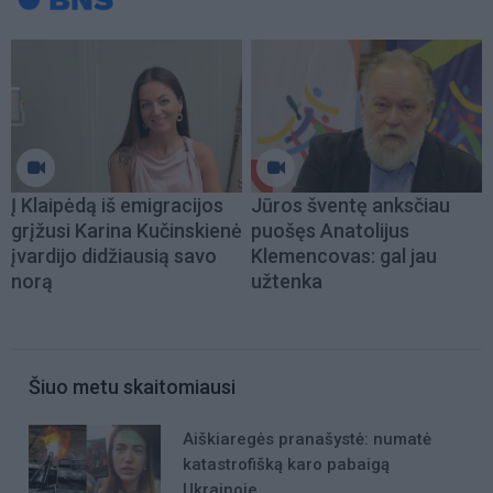
Į Klaipėdą iš emigracijos
Jūros šventę anksčiau
grįžusi Karina Kučinskienė
puošęs Anatolijus
įvardijo didžiausią savo
Klemencovas: gal jau
norą
užtenka
Šiuo metu skaitomiausi
Aiškiaregės pranašystė: numatė
katastrofišką karo pabaigą
Ukrainoje