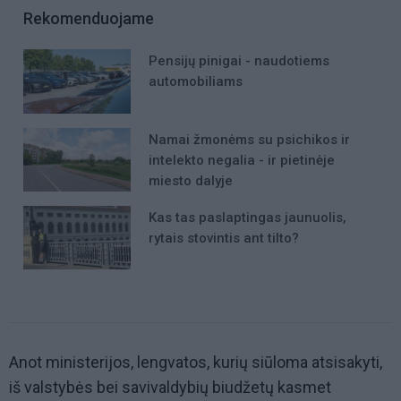
Rekomenduojame
Pensijų pinigai - naudotiems
automobiliams
Namai žmonėms su psichikos ir
intelekto negalia - ir pietinėje
miesto dalyje
Kas tas paslaptingas jaunuolis,
rytais stovintis ant tilto?
Anot ministerijos, lengvatos, kurių siūloma atsisakyti,
iš valstybės bei savivaldybių biudžetų kasmet