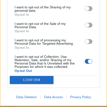
I want to opt-out of the Sharing of my
personal data.
Opted In
Verslas
Verslas
I want to opt-out of the Sale of my
Personal Data.
Į daugiabučio statybas
FNTT įšaldė „Mere“
Opted In
kaime investuojantis
valdytojos lėšas
I want to opt-out of processing my
verslininkas: tai yra ateitis
Personal Data for Targeted Advertising.
Opted In
I want to opt-out of Collection, Use,
Retention, Sale, and/or Sharing of my
Personal Data that Is Unrelated with the
Purposes for which it was collected.
Opted Out
CONFIRM
Auto
Auto
Primena, ką būtina žinoti
Kinijos gamintojai veržiasi
važiuojant
į Lietuvos rinką: egzotika
Data Deletion
Data Access
Privacy Policy
remontuojamais kelių
tampa rimta konkurencija
ruožais