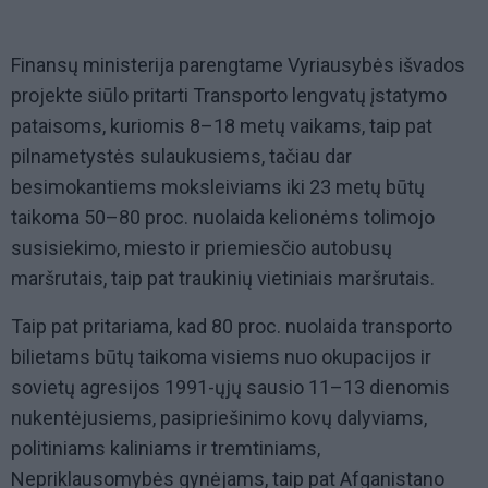
Finansų ministerija parengtame Vyriausybės išvados
projekte siūlo pritarti Transporto lengvatų įstatymo
pataisoms, kuriomis 8–18 metų vaikams, taip pat
pilnametystės sulaukusiems, tačiau dar
besimokantiems moksleiviams iki 23 metų būtų
taikoma 50–80 proc. nuolaida kelionėms tolimojo
susisiekimo, miesto ir priemiesčio autobusų
maršrutais, taip pat traukinių vietiniais maršrutais.
Taip pat pritariama, kad 80 proc. nuolaida transporto
bilietams būtų taikoma visiems nuo okupacijos ir
sovietų agresijos 1991-ųjų sausio 11–13 dienomis
nukentėjusiems, pasipriešinimo kovų dalyviams,
politiniams kaliniams ir tremtiniams,
Nepriklausomybės gynėjams, taip pat Afganistano