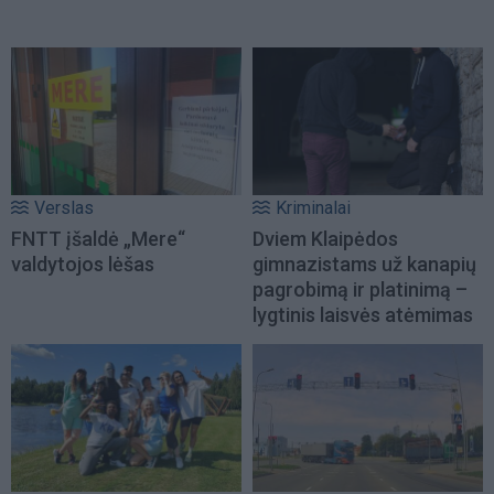
Verslas
Kriminalai
FNTT įšaldė „Mere“
Dviem Klaipėdos
valdytojos lėšas
gimnazistams už kanapių
pagrobimą ir platinimą –
lygtinis laisvės atėmimas