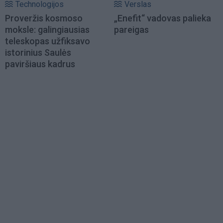
Technologijos
Verslas
Proveržis kosmoso
„Enefit“ vadovas palieka
moksle: galingiausias
pareigas
teleskopas užfiksavo
istorinius Saulės
paviršiaus kadrus