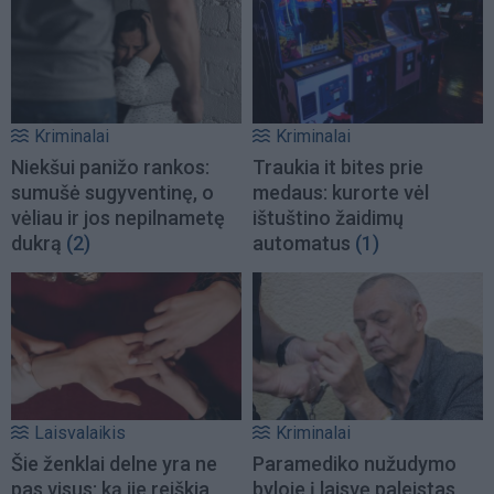
Kriminalai
Kriminalai
Niekšui panižo rankos:
Traukia it bites prie
sumušė sugyventinę, o
medaus: kurorte vėl
vėliau ir jos nepilnametę
ištuštino žaidimų
dukrą
(2)
automatus
(1)
Laisvalaikis
Kriminalai
Šie ženklai delne yra ne
Paramediko nužudymo
pas visus: ką jie reiškia
byloje į laisvę paleistas