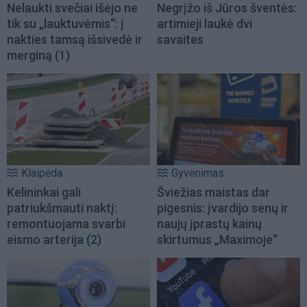
Nelaukti svečiai išėjo ne
Negrįžo iš Jūros šventės:
tik su „lauktuvėmis“: į
artimieji laukė dvi
nakties tamsą išsivedė ir
savaites
merginą
(1)
Klaipėda
Gyvenimas
Kelininkai gali
Šviežias maistas dar
patriukšmauti naktį:
pigesnis: įvardijo senų ir
remontuojama svarbi
naujų įprastų kainų
eismo arterija
(2)
skirtumus „Maximoje“