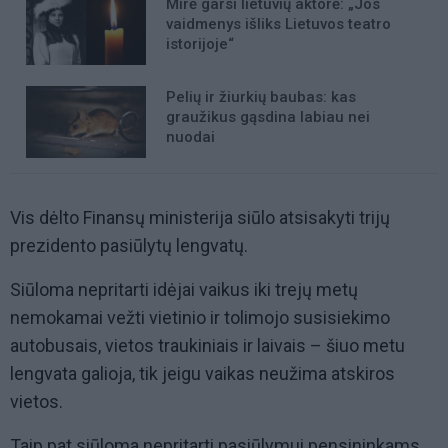
Mirė garsi lietuvių aktorė: „Jos
vaidmenys išliks Lietuvos teatro
istorijoje“
Pelių ir žiurkių baubas: kas
graužikus gąsdina labiau nei
nuodai
Vis dėlto Finansų ministerija siūlo atsisakyti trijų
prezidento pasiūlytų lengvatų.
Siūloma nepritarti idėjai vaikus iki trejų metų
nemokamai vežti vietinio ir tolimojo susisiekimo
autobusais, vietos traukiniais ir laivais – šiuo metu
lengvata galioja, tik jeigu vaikas neužima atskiros
vietos.
Taip pat siūloma nepritarti pasiūlymui pensininkams