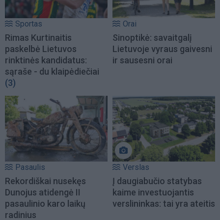
Sportas
Orai
Rimas Kurtinaitis
Sinoptikė: savaitgalį
paskelbė Lietuvos
Lietuvoje vyraus gaivesni
rinktinės kandidatus:
ir sausesni orai
sąraše - du klaipėdiečiai
(3)
Pasaulis
Verslas
Rekordiškai nusekęs
Į daugiabučio statybas
Dunojus atidengė II
kaime investuojantis
pasaulinio karo laikų
verslininkas: tai yra ateitis
radinius