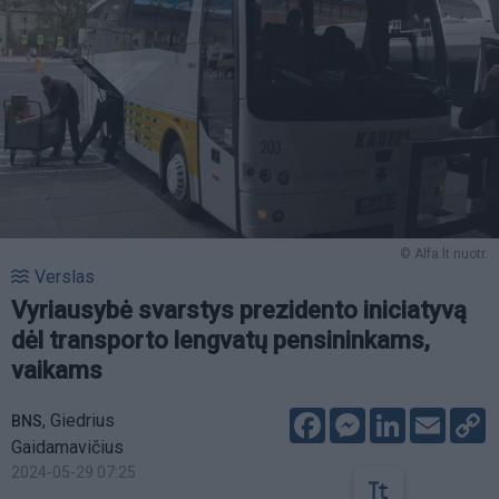
© Alfa.lt nuotr.
Verslas
Vyriausybė svarstys prezidento iniciatyvą
dėl transporto lengvatų pensininkams,
vaikams
Facebook
Messenger
LinkedIn
Email
C
,
Giedrius
BNS
L
Gaidamavičius
2024-05-29 07:25