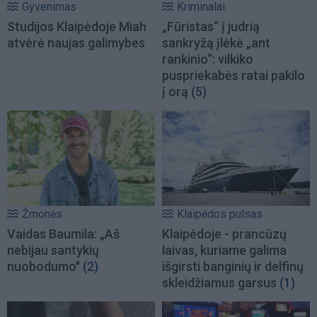
Gyvenimas
Kriminalai
Studijos Klaipėdoje Miah
„Fūristas“ į judrią
atvėrė naujas galimybes
sankryžą įlėkė „ant
rankinio“: vilkiko
puspriekabės ratai pakilo
į orą
(5)
Žmonės
Klaipėdos pulsas
Vaidas Baumila: „Aš
Klaipėdoje - prancūzų
nebijau santykių
laivas, kuriame galima
nuobodumo"
(2)
išgirsti banginių ir delfinų
skleidžiamus garsus
(1)