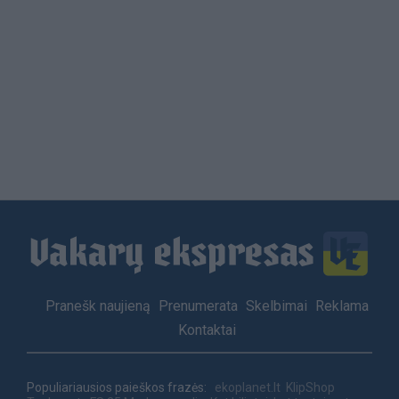
Load
More
Footer
Pranešk naujieną
Prenumerata
Skelbimai
Reklama
menu
Kontaktai
Populiariausios paieškos frazės:
ekoplanet.lt
KlipShop