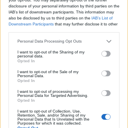
disclosure of your personal information by third parties on the
IAB’s list of downstream participants. This information may
also be disclosed by us to third parties on the
IAB’s List of
Downstream Participants
that may further disclose it to other
third parties.
Personal Data Processing Opt Outs
Žmonės
2025-08-22 06:33
I want to opt-out of the Sharing of my
personal data.
Lietuvių pamėgstame krašte
Opted In
atostogaujanti Viktorija Jakučinskaitė
I want to opt-out of the Sale of my
Personal Data.
pateko į sukčių pinkles: „Jie profesionalūs“
Opted In
I want to opt-out of processing my
Personal Data for Targeted Advertising.
Opted In
I want to opt-out of Collection, Use,
Retention, Sale, and/or Sharing of my
Personal Data that Is Unrelated with the
Purposes for which it was collected.
Opted Out