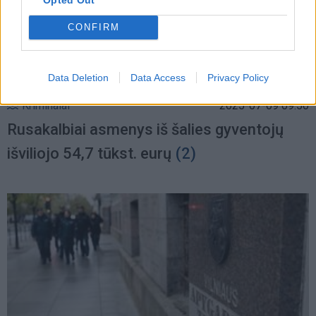
CONFIRM
Data Deletion
Data Access
Privacy Policy
Kriminalai
2025-07-09 09:50
Rusakalbiai asmenys iš šalies gyventojų
išviliojo 54,7 tūkst. eurų
(2)