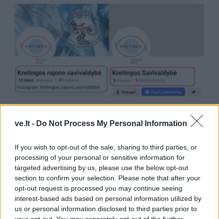
Kriminalai
2025-09-29 10:36
ve.lt -
Do Not Process My Personal Information
Ragina neapsigauti: sukurta netikra
Kretingos rajono savivaldybės paskyra
If you wish to opt-out of the sale, sharing to third parties, or
processing of your personal or sensitive information for
targeted advertising by us, please use the below opt-out
section to confirm your selection. Please note that after your
opt-out request is processed you may continue seeing
interest-based ads based on personal information utilized by
us or personal information disclosed to third parties prior to
your opt-out. You may separately opt-out of the further