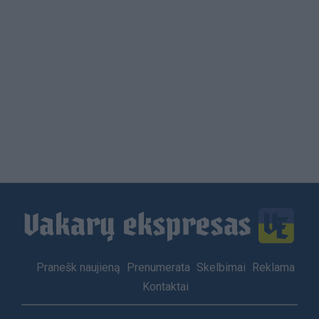
Load
More
Footer
Pranešk naujieną
Prenumerata
Skelbimai
Reklama
menu
Kontaktai