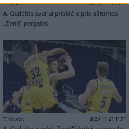
Sportas
2020-12-17 09:28
A. Gudaitis svariai prisidėjo prie aštuntos
„Zenit“ pergalės
Sportas
2020-11-21 11:31
A. Gudaitis traukė „Zenit“ į ketvirtą pergalę