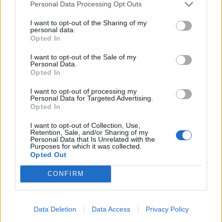
Personal Data Processing Opt Outs
I want to opt-out of the Sharing of my
personal data.
Sportas
2021-01-14 09:38
Opted In
A. Gudaitis draskė Miuncheno ekipos
I want to opt-out of the Sale of my
Personal Data.
krepšį, bet tai nepadėjo
Opted In
I want to opt-out of processing my
Personal Data for Targeted Advertising.
Opted In
I want to opt-out of Collection, Use,
Retention, Sale, and/or Sharing of my
Personal Data that Is Unrelated with the
Purposes for which it was collected.
Opted Out
CONFIRM
Data Deletion
Data Access
Privacy Policy