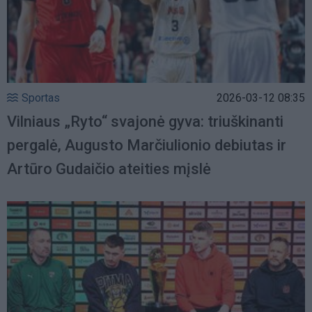
Sportas
2026-03-12 08:35
Vilniaus „Ryto“ svajonė gyva: triuškinanti
pergalė, Augusto Marčiulionio debiutas ir
Artūro Gudaičio ateities mįslė