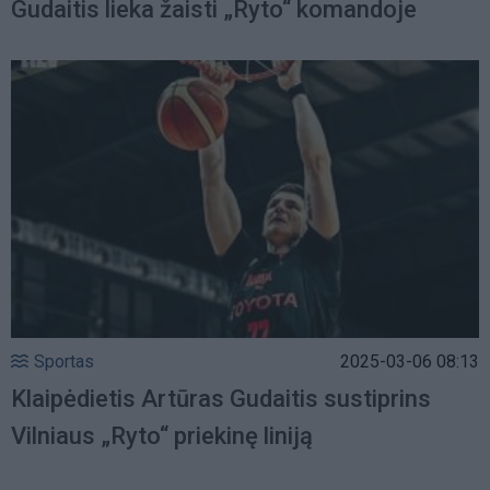
Gudaitis lieka žaisti „Ryto“ komandoje
Sportas
2025-03-06 08:13
Klaipėdietis Artūras Gudaitis sustiprins
Vilniaus „Ryto“ priekinę liniją