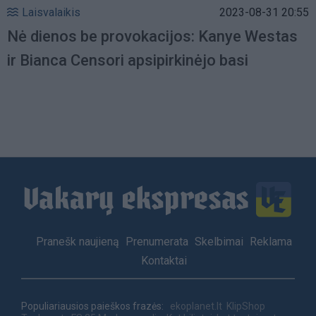
Laisvalaikis
2023-08-31 20:55
Nė dienos be provokacijos: Kanye Westas
ir Bianca Censori apsipirkinėjo basi
Footer
Pranešk naujieną
Prenumerata
Skelbimai
Reklama
menu
Kontaktai
Populiariausios paieškos frazės:
ekoplanet.lt
KlipShop