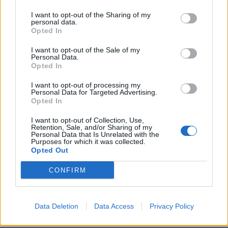
I want to opt-out of the Sharing of my
Žmonės
2024-03-26 14:13
personal data.
Opted In
Bianca Censori pasipuošė kailiniais per
vakarienę su Kanye ir North West:
I want to opt-out of the Sale of my
Personal Data.
Opted In
atskleista priežastis, kodėl
I want to opt-out of processing my
Personal Data for Targeted Advertising.
Opted In
I want to opt-out of Collection, Use,
Retention, Sale, and/or Sharing of my
Personal Data that Is Unrelated with the
Purposes for which it was collected.
Opted Out
CONFIRM
Data Deletion
Data Access
Privacy Policy