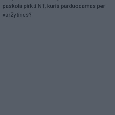
paskola pirkti NT, kuris parduodamas per
varžytines?
Load
More