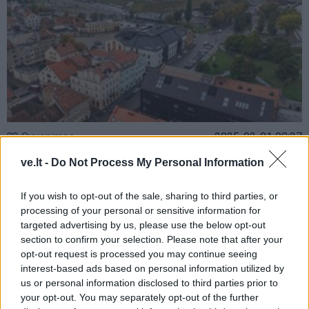
Gyvenimas
2025-02-01 08:27
Įsigalioja paprastesnė ir pigesnė būsto
ve.lt -
Do Not Process My Personal Information
paskolų refinansavimo tvarka
If you wish to opt-out of the sale, sharing to third parties, or
processing of your personal or sensitive information for
targeted advertising by us, please use the below opt-out
section to confirm your selection. Please note that after your
opt-out request is processed you may continue seeing
interest-based ads based on personal information utilized by
us or personal information disclosed to third parties prior to
your opt-out. You may separately opt-out of the further