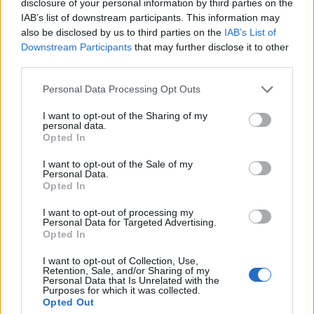
disclosure of your personal information by third parties on the
IAB’s list of downstream participants. This information may
also be disclosed by us to third parties on the
IAB’s List of
Downstream Participants
that may further disclose it to other
third parties.
Personal Data Processing Opt Outs
Gyvenimas
2025-01-22 09:39
I want to opt-out of the Sharing of my
Apklausa atskleidė priežastis, kodėl
personal data.
Opted In
lietuviai neperka būsto
(1)
I want to opt-out of the Sale of my
Personal Data.
Opted In
I want to opt-out of processing my
Personal Data for Targeted Advertising.
Opted In
I want to opt-out of Collection, Use,
Retention, Sale, and/or Sharing of my
Personal Data that Is Unrelated with the
Purposes for which it was collected.
Opted Out