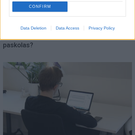
CONFIRM
Gyvenimas
2025-01-01 12:40
Data Deletion
Data Access
Privacy Policy
Apklausa: lietuviai permoka už būsto
paskolas?