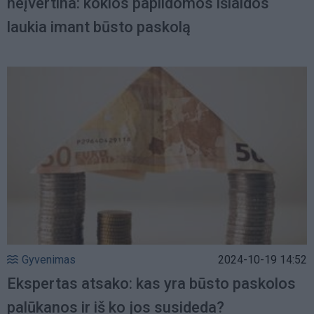
neįvertina: kokios papildomos išlaidos
laukia imant būsto paskolą
Gyvenimas
2024-10-19 14:52
Ekspertas atsako: kas yra būsto paskolos
palūkanos ir iš ko jos susideda?