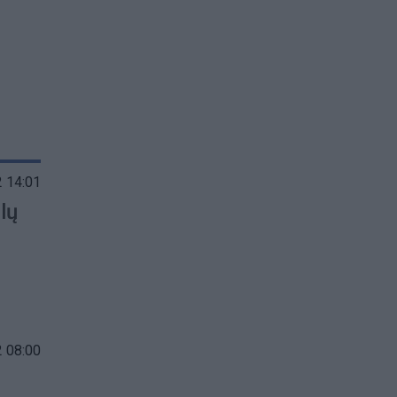
 14:01
lų
 08:00