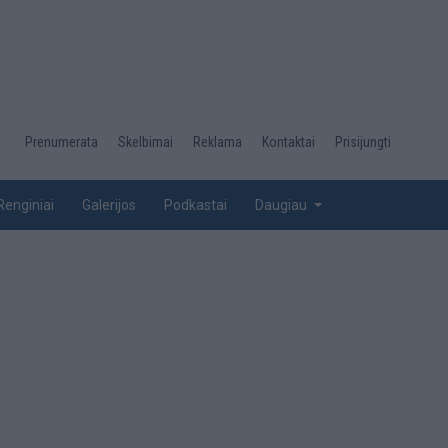
Desktop
Prenumerata
Skelbimai
Reklama
Kontaktai
Prisijungti
menu
top
Renginiai
Galerijos
Podkastai
Daugiau