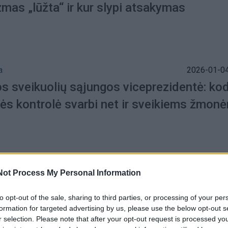
mas „lūžta“ ir kur slypi atsakymas
a
2026-01-04
os sveikuolių sąjungos viceprezidentė: ko
zės kontrolė svarbi net ir sveikiems žmon
a
2024-01-19
Not Process My Personal Information
uri nesiilsi: per naktį galite panirti į komą
to opt-out of the sale, sharing to third parties, or processing of your per
formation for targeted advertising by us, please use the below opt-out s
r selection. Please note that after your opt-out request is processed y