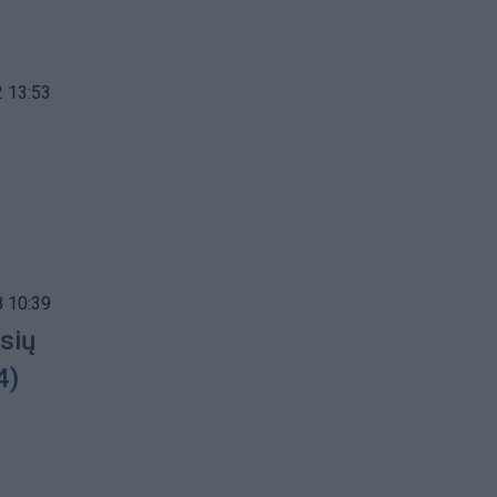
 13:53
 10:39
usių
4)