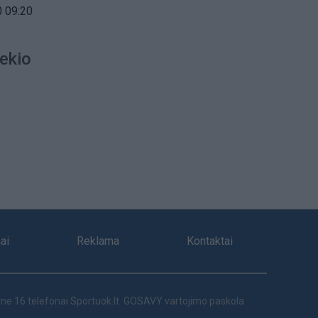
 09:20
ekio
ai
Reklama
Kontaktai
ne 16 telefonai
Sportuok.lt
GOSAVY vartojimo paskola