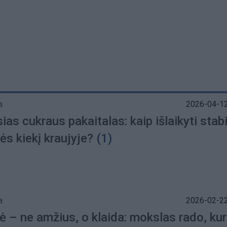
a
2026-04-12
ias cukraus pakaitalas: kaip išlaikyti stabi
ės kiekį kraujyje?
(1)
a
2026-02-22
ė – ne amžius, o klaida: mokslas rado, kur