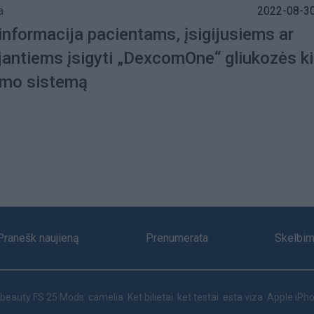
a
2022-08-30
informacija pacientams, įsigijusiems ar
jantiems įsigyti „DexcomOne“ gliukozės ki
imo sistemą
Pranešk naujieną
Prenumerata
Skelbim
beauty
FS 25 Mods
camelia
Ket bilietai
ket testai
esta viza
Apple iPho