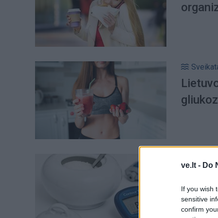
organiz
Sveikat
Lietuv
gliuko
Sveikat
ve.lt -
Do 
Liga, k
If you wish 
sensitive in
confirm you