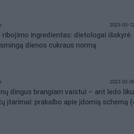
a
2023-03-12
 ribojimo ingredientas: dietologai išskyrė
smingą dienos cukraus normą
a
2023-03-08
ynų dingus brangiam vaistui – ant ledo lik
tų įtarimai: prakalbo apie įdomią schemą
(