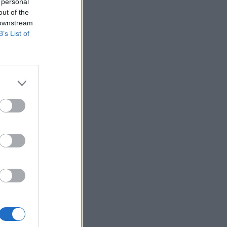
 personal
out of the
 downstream
B’s List of
 16:00
 11:33