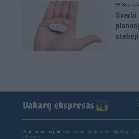
Sveikat
Svarbi 
planuo
stebėj
Footer
menu
Populiariausios paieškos frazės:
ekoplanet.lt
KlipShop
Top
internetu