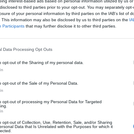
eing interest-based ads based on personal information utilized by us or
disclosed to third parties prior to your opt-out. You may separately opt-
losure of your personal information by third parties on the IAB’s list of
. This information may also be disclosed by us to third parties on the
IA
a
2023-05-07
Participants
that may further disclose it to other third parties.
is, antsvoris ar nerimas - kalti gali būti
ės kalneliai. Kaip jų išvengti?
l Data Processing Opt Outs
o opt-out of the Sharing of my personal data.
In
a
2023-04-27
o opt-out of the Sale of my Personal Data.
is, antsvoris ar nerimas – kalti gali būti
In
ės kalneliai: Kaip jų išvengti?
to opt-out of processing my Personal Data for Targeted
ing.
In
o opt-out of Collection, Use, Retention, Sale, and/or Sharing
ersonal Data that Is Unrelated with the Purposes for which it
lected.