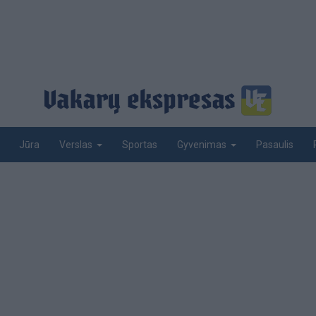
Jūra
Sportas
Pasaulis
Verslas
Gyvenimas