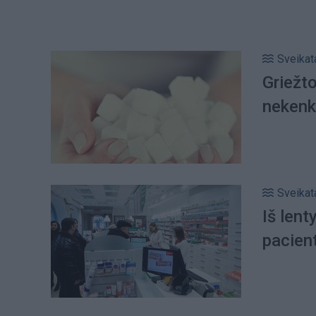
Sveikat
Griežto
nekenk
Sveikat
Iš lent
pacien