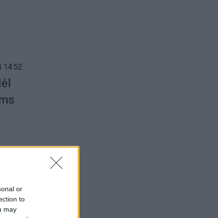
 14:52
dėl
ėms
 11:04
sonal or
ection to
ou may