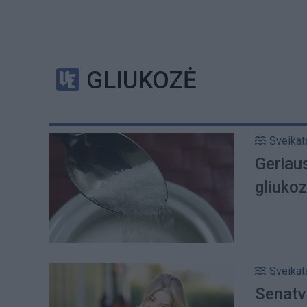
GLIUKOZĖ
Sveikat
Geriaus
gliukoz
Sveikat
Senatv