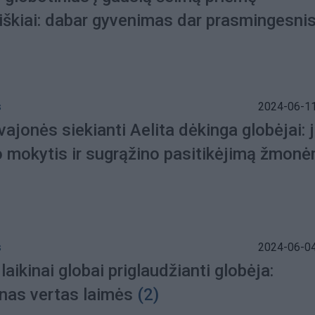
kiškiai: dabar gyvenimas dar prasmingesni
s
2024-06-11
ajonės siekianti Aelita dėkinga globėjai: j
o mokytis ir sugrąžino pasitikėjimą žmonė
s
2024-06-04
laikinai globai priglaudžianti globėja:
enas vertas laimės
(2)