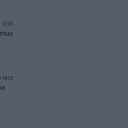
 12:03
amus
 18:23
be