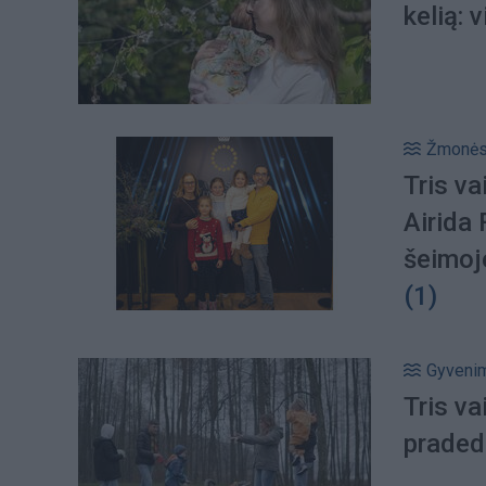
kelią: 
Žmonė
Tris va
Airida 
šeimoj
(1)
Gyveni
Tris va
praded