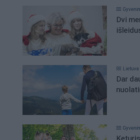
Gyveni
Dvi me
išleidu
Lietuva
Dar dau
nuolati
Gyveni
Keturis