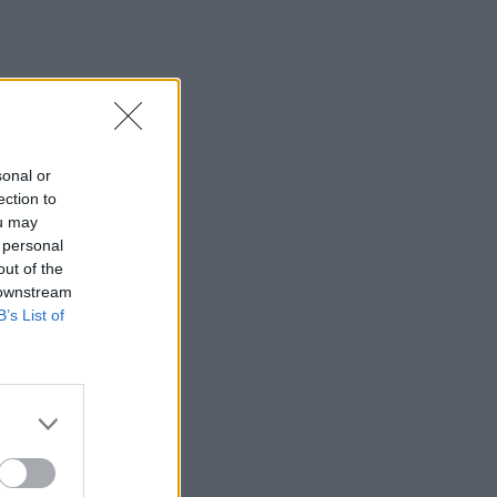
sonal or
ection to
ou may
 personal
out of the
 downstream
B’s List of