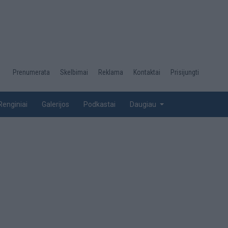
Desktop
Prenumerata
Skelbimai
Reklama
Kontaktai
Prisijungti
menu
top
Renginiai
Galerijos
Podkastai
Daugiau