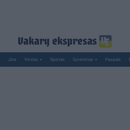
Jūra
Sportas
Pasaulis
Verslas
Gyvenimas