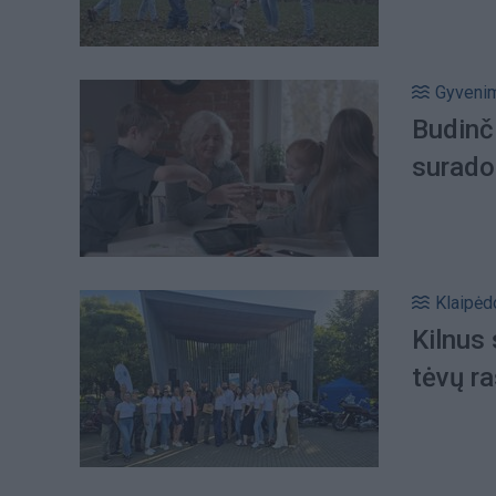
Gyveni
Budinč
surado 
Klaipėd
Kilnus
tėvų ra