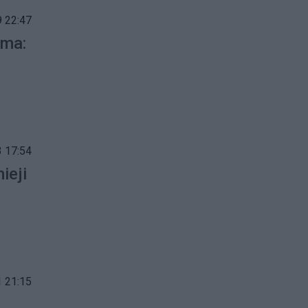
 22:47
ima:
 17:54
ieji
 21:15