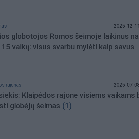
mas
2025-12-11
ios globotojos Romos šeimoje laikinus n
15 vaikų: visus svarbu mylėti kaip savus
os rajonas
2025-07-08
 siekis: Klaipėdos rajone visiems vaikams 
sti globėjų šeimas
(1)