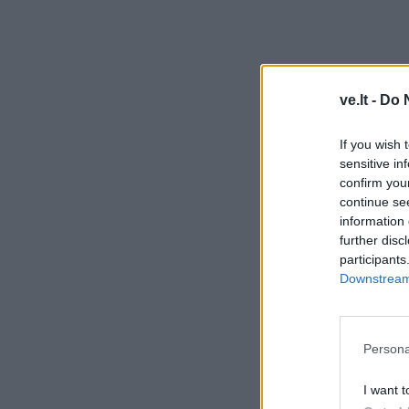
ve.lt -
Do 
If you wish 
sensitive in
confirm you
continue se
information 
further disc
participants
Downstream 
Persona
I want t