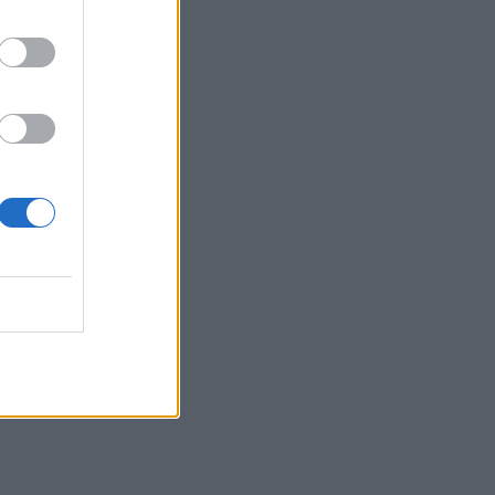
 20:31
bėjų
 14:48