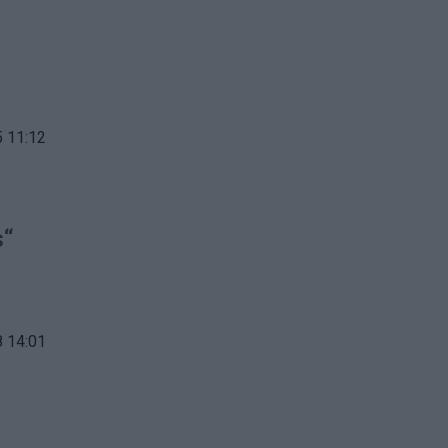
 11:12
s“
 14:01