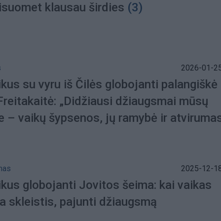
visuomet klausau širdies
(3)
s
2026-01-25
ikus su vyru iš Čilės globojanti palangiškė
Freitakaitė: „Didžiausi džiaugsmai mūsų
e – vaikų šypsenos, jų ramybė ir atviruma
mas
2025-12-18
ikus globojanti Jovitos šeima: kai vaikas
a skleistis, pajunti džiaugsmą