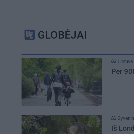
GLOBĖJAI
Lietuva
Per 900
Gyveni
Iš Lon