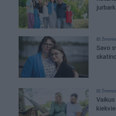
jurbar
Žmonė
Savo sv
skatin
Žmonė
Vaikus 
kiekvi