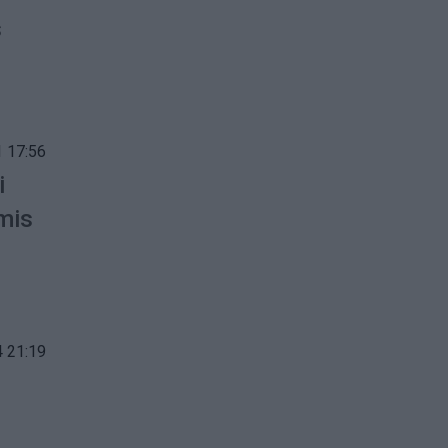
s
 17:56
i
mis
 21:19