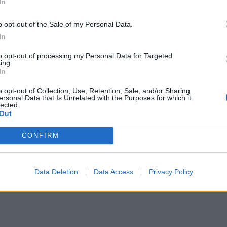
In
o opt-out of the Sale of my Personal Data.
In
2025-06-22
to opt-out of processing my Personal Data for Targeted
ing.
ų kabinetas – prieš idėją suvienodinti glo
In
 teises tvarkant vaikų turtą
o opt-out of Collection, Use, Retention, Sale, and/or Sharing
ersonal Data that Is Unrelated with the Purposes for which it
lected.
Out
CONFIRM
2024-12-26
nia vaiko tėvų globėjams: kaip ir seneliai,
Data Deletion
Data Access
Privacy Policy
gauti atostogas anūkams prižiūrėti