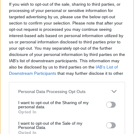
naudingųjų iškasenų tekstą
(1)
If you wish to opt-out of the sale, sharing to third parties, or
processing of your personal or sensitive information for
targeted advertising by us, please use the below opt-out
section to confirm your selection. Please note that after your
opt-out request is processed you may continue seeing
interest-based ads based on personal information utilized by
us or personal information disclosed to third parties prior to
your opt-out. You may separately opt-out of the further
disclosure of your personal information by third parties on the
IAB’s list of downstream participants. This information may
also be disclosed by us to third parties on the
IAB’s List of
Downstream Participants
that may further disclose it to other
third parties.
Personal Data Processing Opt Outs
Nuomonės
2025-02-24 08:45
I want to opt-out of the Sharing of my
personal data.
JAV dalyvavimas nepaliks vietos korupcijai
Opted In
ir vidaus sandoriams Ukrainoje
(13)
I want to opt-out of the Sale of my
Personal Data.
Opted In