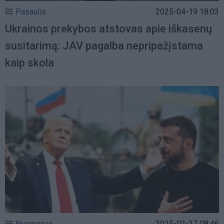
Pasaulis
2025-04-19 18:03
Ukrainos prekybos atstovas apie iškasenų
susitarimą: JAV pagalba nepripažįstama
kaip skola
Nuomonės
2025-02-27 08:46