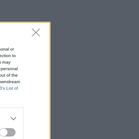
sonal or
ection to
s
ou may
 personal
sybės
out of the
 downstream
B’s List of
lių
joms