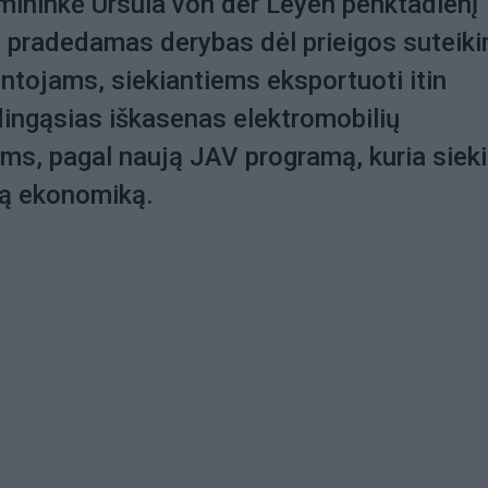
mininkė Ursula von der Leyen penktadienį
e pradedamas derybas dėl prieigos suteik
tojams, siekiantiems eksportuoti itin
ingąsias iškasenas elektromobilių
ms, pagal naują JAV programą, kuria sie
ąją ekonomiką.