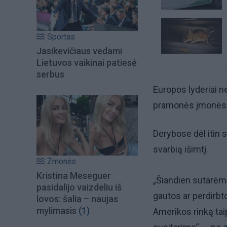
Sportas
Jasikevičiaus vedami
Lietuvos vaikinai patiesė
serbus
Europos lyderiai n
pramonės įmonės b
Derybose dėl itin 
svarbią išimtį.
Žmonės
Kristina Meseguer
„Šiandien sutarėme
pasidalijo vaizdeliu iš
gautos ar perdirbt
lovos: šalia – naujas
mylimasis
(1)
Amerikos rinką tai