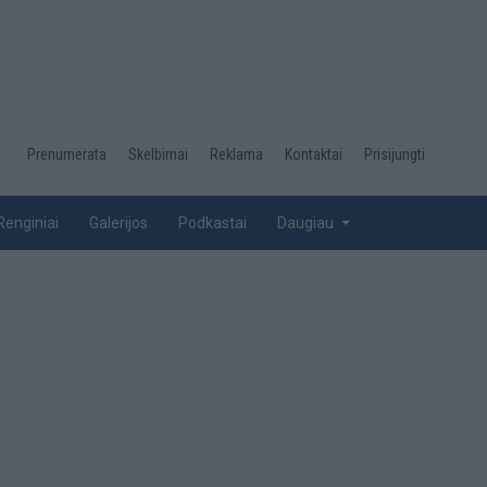
Desktop
Prenumerata
Skelbimai
Reklama
Kontaktai
Prisijungti
menu
top
Renginiai
Galerijos
Podkastai
Daugiau