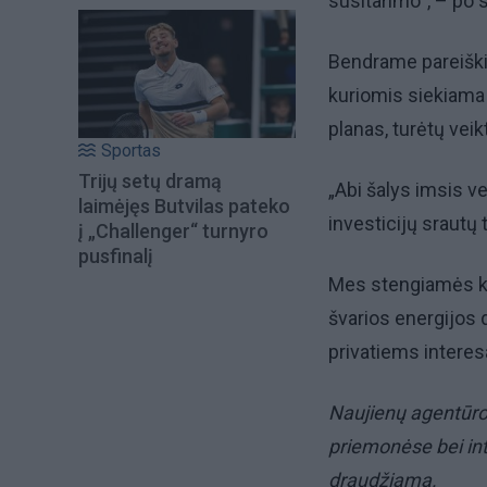
susitarimo“, – po 
Bendrame pareiškim
kuriomis siekiama
planas, turėtų veikt
Sportas
Trijų setų dramą
„Abi šalys imsis v
laimėjęs Butvilas pateko
investicijų srautų 
į „Challenger“ turnyro
pusfinalį
Mes stengiamės ko
švarios energijos 
privatiems intere
Naujienų agentūro
priemonėse bei in
draudžiama.