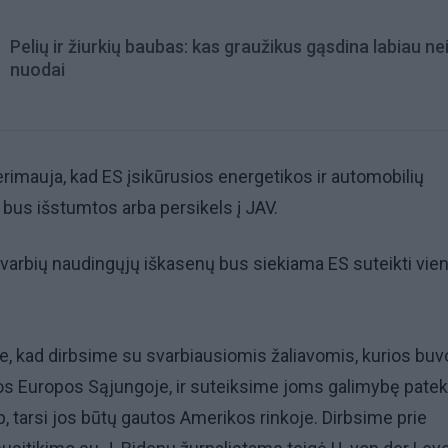
Pelių ir žiurkių baubas: kas graužikus gąsdina labiau ne
nuodai
erimauja, kad ES įsikūrusios energetikos ir automobilių
us išstumtos arba persikels į JAV.
svarbių naudingųjų iškasenų bus siekiama ES suteikti vie
, kad dirbsime su svarbiausiomis žaliavomis, kurios buv
os Europos Sąjungoje, ir suteiksime joms galimybę patekt
p, tarsi jos būtų gautos Amerikos rinkoje. Dirbsime prie