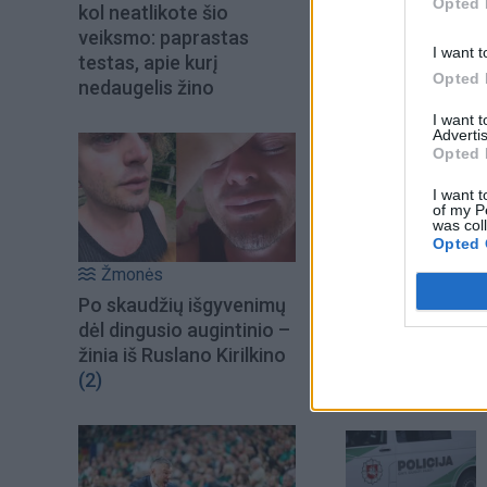
Opted 
akumuliatoriai būt
kol neatlikote šio
veiksmo: paprastas
I want t
testas, apie kurį
Opted 
nedaugelis žino
I want 
Advertis
Opted 
I want t
of my P
was col
Opted 
Žmonės
Po skaudžių išgyvenimų
dėl dingusio augintinio –
žinia iš Ruslano Kirilkino
(2)
Šiuo metu skait