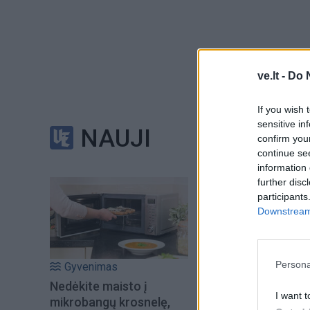
ve.lt -
Do 
alfa.lt
If you wish 
sensitive in
„Ketiname nedelsda
NAUJI
confirm you
svarbos iškasenų,
continue se
atitinkamos ypati
information 
further disc
subsidijas pagal J
participants
sakoma bendrame 
Downstream 
Akumuliatoriai yra 
Persona
Gyvenimas
gamybą dalis. Pag
Nedėkite maisto į
skirta apie 370 mlr
I want t
mikrobangų krosnelę,