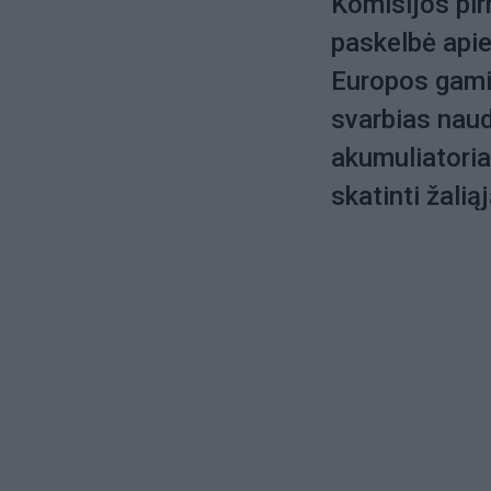
Komisijos pir
paskelbė api
Europos gamin
svarbias naud
akumuliatoria
skatinti žali