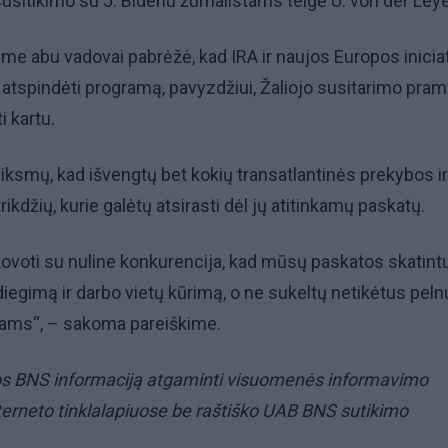
susitikimo su J. Bidenu žurnalistams teigė U. von der Ley
e abu vadovai pabrėžė, kad IRA ir naujos Europos inicia
 atspindėti programą, pavyzdžiui, Žaliojo susitarimo pra
i kartu.
eiksmų, kad išvengtų bet kokių transatlantinės prekybos ir
trikdžių, kurie galėtų atsirasti dėl jų atitinkamų paskatų.
voti su nuline konkurencija, kad mūsų paskatos skatint
diegimą ir darbo vietų kūrimą, o ne sukeltų netikėtus pel
sams“, – sakoma pareiškime.
s BNS informaciją atgaminti visuomenės informavimo
terneto tinklalapiuose be raštiško UAB BNS sutikimo