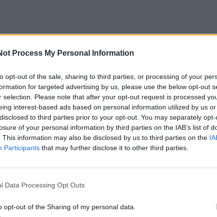
Not Process My Personal Information
to opt-out of the sale, sharing to third parties, or processing of your per
formation for targeted advertising by us, please use the below opt-out s
mi pradėti derybas dėl tikslinio susitarimo dėl ypatingo
r selection. Please note that after your opt-out request is processed y
 kad Europos Sąjungoje išgaunamos ar perdirbamos
eing interest-based ads based on personal information utilized by us or
ngos svarbos iškasenos“ galėtų pretenduoti į JAV vyriau
disclosed to third parties prior to your opt-out. You may separately opt-
losure of your personal information by third parties on the IAB’s list of
. Bideno pasirašytą Infliacijos mažinimo įstatymą (IRA),
. This information may also be disclosed by us to third parties on the
IA
pareiškime.
Participants
that may further disclose it to other third parties.
labai svarbi amerikiečių plano masiškai plėsti elektromobi
l Data Processing Opt Outs
al IRA mokesčių lengvatoms ir švarios energijos subsidi
d. dolerių (347 mlrd. eurų), tačiau yra reikalavimas, kad
o opt-out of the Sharing of my personal data.