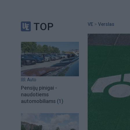
TOP
VE
>
Verslas
Auto
Pensijų pinigai -
naudotiems
automobiliams
(1)