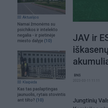
Aktualijos
Namai žmonėms su
psichikos ir intelekto
JAV ir E
negalia - ir pietinėje
miesto dalyje
(10)
iškasenų
akumuli
BNS
2023-03-11 11:11
Klaipėda
Kas tas paslaptingas
jaunuolis, rytais stovintis
Jungtinių Val
ant tilto?
(10)