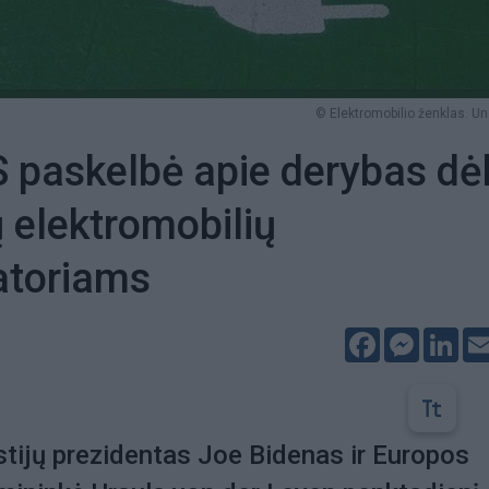
© Elektromobilio ženklas. U
S paskelbė apie derybas dė
 elektromobilių
atoriams
Facebook
Messeng
Lin
stijų prezidentas Joe Bidenas ir Europos