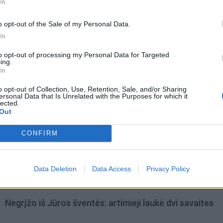
In
ų pagaminti JAV.
o opt-out of the Sale of my Personal Data.
In
to opt-out of processing my Personal Data for Targeted
ing.
In
o opt-out of Collection, Use, Retention, Sale, and/or Sharing
ersonal Data that Is Unrelated with the Purposes for which it
lected.
Out
CONFIRM
Data Deletion
Data Access
Privacy Policy
omiausi
Negrįžo iš Jūros šventės: artimieji laukė dvi savaites