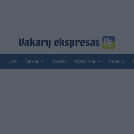
Jūra
Sportas
Pasaulis
Verslas
Gyvenimas