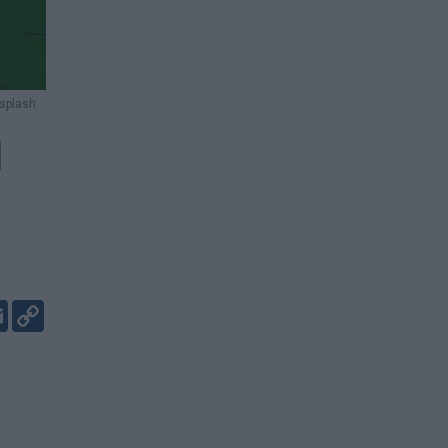
nsplash
l
er
kedIn
Email
Copy
Link