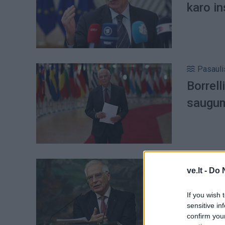
karo in
Pasauli
Borrell
saugum
Pasauli
ve.lt -
Do 
ES ats
If you wish 
ukrain
sensitive in
confirm you