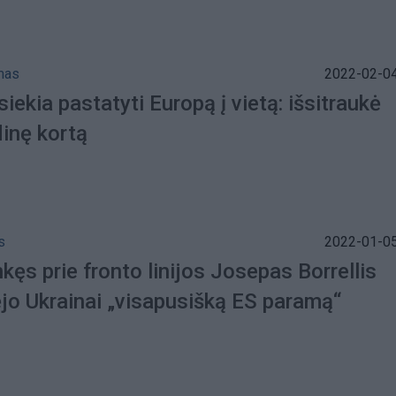
mas
2022-02-04
siekia pastatyti Europą į vietą: išsitraukė
dinę kortą
s
2022-01-05
kęs prie fronto linijos Josepas Borrellis
jo Ukrainai „visapusišką ES paramą“