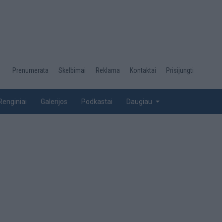
Desktop
Prenumerata
Skelbimai
Reklama
Kontaktai
Prisijungti
menu
top
Renginiai
Galerijos
Podkastai
Daugiau