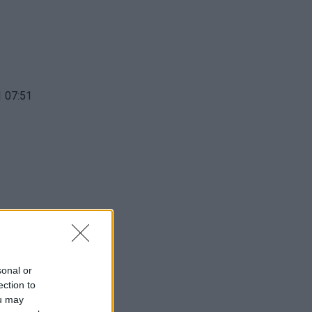
 07:51
 07:08
sonal or
ection to
ou may