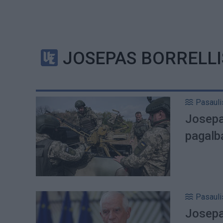
JOSEPAS BORRELLI
Pasauli
Josepas
pagalbą
Pasauli
Josepas