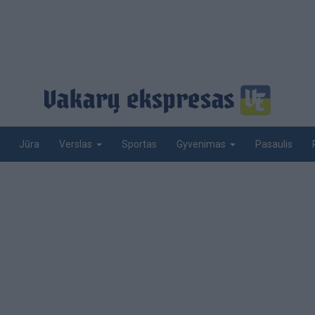
Jūra
Sportas
Pasaulis
Verslas
Gyvenimas