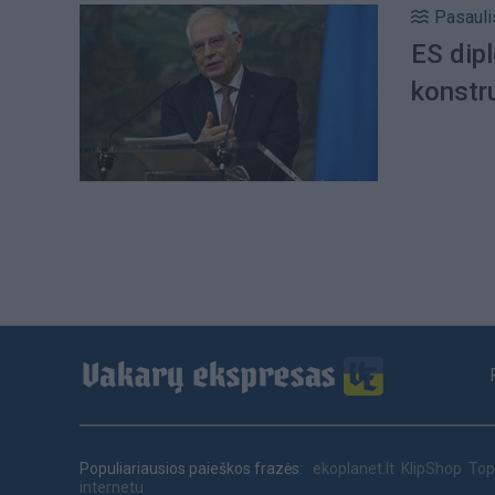
Pasauli
ES dipl
konstr
Footer
menu
Populiariausios paieškos frazės:
ekoplanet.lt
KlipShop
Top
internetu