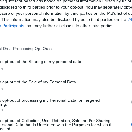
eing interest-based ads based on personal information utilized by us or
disclosed to third parties prior to your opt-out. You may separately opt-
losure of your personal information by third parties on the IAB’s list of
. This information may also be disclosed by us to third parties on the
IA
aikis
2022-03-04
Participants
that may further disclose it to other third parties.
 Borrellis: atrodo, lyg Rusija norėtų
nti Ukrainą
(2)
l Data Processing Opt Outs
o opt-out of the Sharing of my personal data.
In
s
2022-02-07
o opt-out of the Sale of my Personal Data.
ingiausia Europos saugumui akimirka po
In
 karo“
to opt-out of processing my Personal Data for Targeted
ing.
In
o opt-out of Collection, Use, Retention, Sale, and/or Sharing
ersonal Data that Is Unrelated with the Purposes for which it
lected.