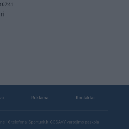
 07:41
ri
ai
Reklama
Kontaktai
ne 16 telefonai
Sportuok.lt
GOSAVY vartojimo paskola