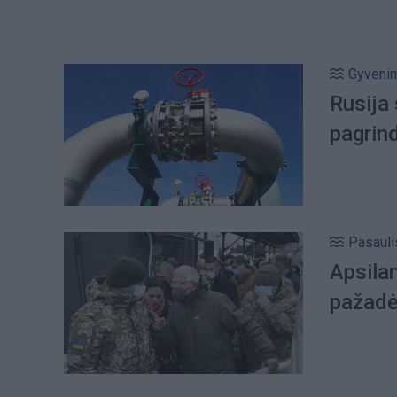
Gyveni
Rusija 
pagrin
Pasauli
Apsilan
pažadė