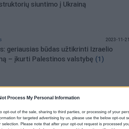
struktorių siuntimo į Ukrainą
s
2023-11-21
is: geriausias būdas užtikrinti Izraelio
ą – įkurti Palestinos valstybę
(1)
s
2022-07-14
Not Process My Personal Information
isako pripažinti naujus Rusijos pasus
to opt-out of the sale, sharing to third parties, or processing of your per
iečiams
formation for targeted advertising by us, please use the below opt-out s
r selection. Please note that after your opt-out request is processed y