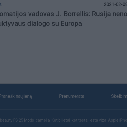
s
2021-02-08
omatijos vadovas J. Borrellis: Rusija neno
uktyvaus dialogo su Europa
Pranešk naujieną
Prenumerata
Skelbim
beauty
FS 25 Mods
camelia
Ket bilietai
ket testai
esta viza
Apple iPho