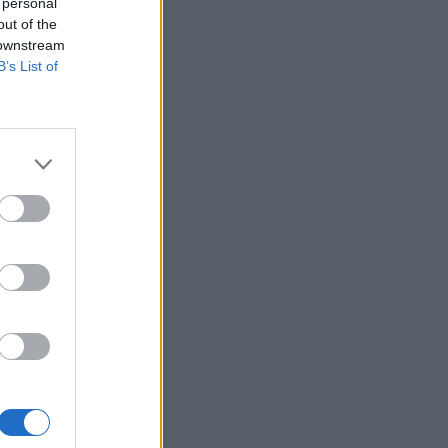
 personal
out of the
 downstream
B’s List of
 21:39
 20:32