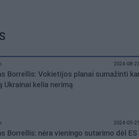
S
s
2024-08-23
 Borrellis: Vokietijos planai sumažinti ka
 Ukrainai kelia nerimą
s
2024-05-29
 Borrellis: nėra vieningo sutarimo dėl ES