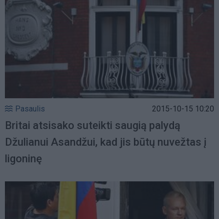
Pasaulis
2015-10-15 10:20
Britai atsisako suteikti saugią palydą
Džulianui Asandžui, kad jis būtų nuvežtas į
ligoninę