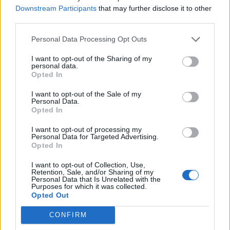
Downstream Participants
that may further disclose it to other
third parties.
Personal Data Processing Opt Outs
I want to opt-out of the Sharing of my
personal data.
Laisvalaikis
2012-08-31 17:44
Opted In
Julianas Assange'as: gimęs su "hakerio"
I want to opt-out of the Sale of my
Personal Data.
instinktu (2)
Opted In
I want to opt-out of processing my
Personal Data for Targeted Advertising.
Opted In
I want to opt-out of Collection, Use,
Retention, Sale, and/or Sharing of my
Personal Data that Is Unrelated with the
Purposes for which it was collected.
Opted Out
CONFIRM