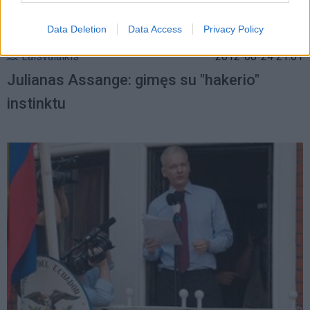
Data Deletion
Data Access
Privacy Policy
Laisvalaikis
2012-08-24 21:01
Julianas Assange: gimęs su "hakerio"
instinktu