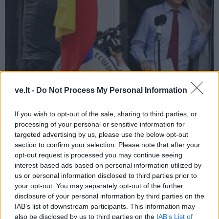
ve.lt -
Do Not Process My Personal Information
Pasaulis
2012-09-30 13:44
Julianas Assange'as gyvenimą Ekvadoro
If you wish to opt-out of the sale, sharing to third parties, or
processing of your personal or sensitive information for
ambasadoje palygino su kosmine stotimi
targeted advertising by us, please use the below opt-out
section to confirm your selection. Please note that after your
opt-out request is processed you may continue seeing
interest-based ads based on personal information utilized by
us or personal information disclosed to third parties prior to
your opt-out. You may separately opt-out of the further
disclosure of your personal information by third parties on the
IAB’s list of downstream participants. This information may
also be disclosed by us to third parties on the
IAB’s List of