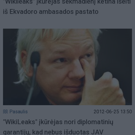
"Wikileaks" įkūrėjas sekmadienį ketina išeiti
iš Ekvadoro ambasados pastato
Pasaulis
2012-06-25 13:50
"WikiLeaks" įkūrėjas nori diplomatinių
garantijų, kad nebus išduotas JAV