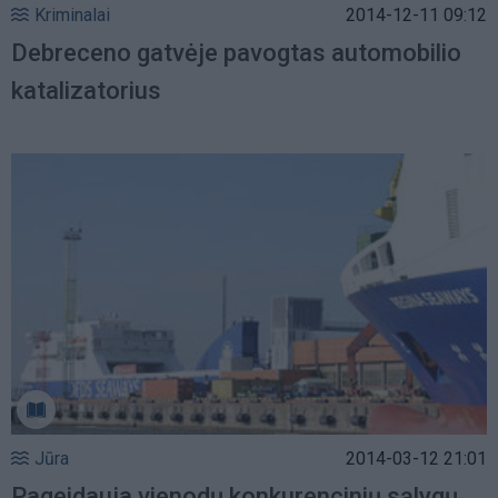
Kriminalai
2014-12-11 09:12
Debreceno gatvėje pavogtas automobilio
katalizatorius
Jūra
2014-03-12 21:01
Pageidauja vienodų konkurencinių sąlygų