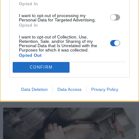
Opted In
I want to opt-out of processing my
Personal Data for Targeted Advertising.
Opted In
I want to opt-out of Collection, Use,
Retention, Sale, and/or Sharing of my
Personal Data that Is Unrelated with the
Purposes for which it was collected.
Opted Out
CONFIRM
Kriminalai
2022-07-01 19:02
Nauja nusikaltimų banga: naktimis
Data Deletion
Data Access
Privacy Policy
„šluojami“ automobilių katalizatoriai
(1)