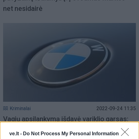
net nesidairė
Kriminalai
2022-09-24 11:35
Vagių apsilankymą išdavė variklio garsas:
BMW liko be katalizatoriaus
ve.lt -
Do Not Process My Personal Information