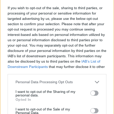
If you wish to opt-out of the sale, sharing to third parties, or
processing of your personal or sensitive information for
targeted advertising by us, please use the below opt-out
section to confirm your selection. Please note that after your
opt-out request is processed you may continue seeing
interest-based ads based on personal information utilized by
us or personal information disclosed to third parties prior to
your opt-out. You may separately opt-out of the further
disclosure of your personal information by third parties on the
IAB’s list of downstream participants. This information may
also be disclosed by us to third parties on the
IAB’s List of
Downstream Participants
that may further disclose it to other
third parties.
Kriminalai
2022-07-05 16:29
Kreivarankiai vagys: teks pirkti ne tik
Personal Data Processing Opt Outs
"Lexus" katalizatorių, bet ir dažyti mašiną
I want to opt-out of the Sharing of my
personal data.
Opted In
I want to opt-out of the Sale of my
Personal Data.