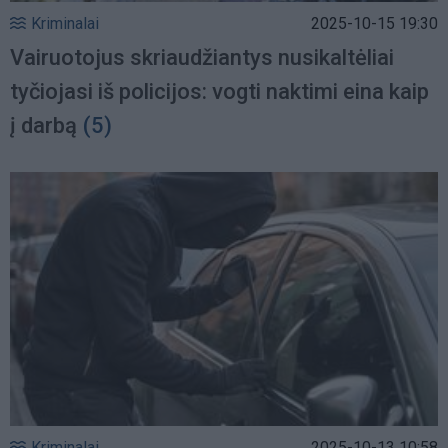
Kriminalai
2025-10-15 19:30
Vairuotojus skriaudžiantys nusikaltėliai
tyčiojasi iš policijos: vogti naktimi eina kaip
į darbą
(5)
Kriminalai
2025-10-13 10:58