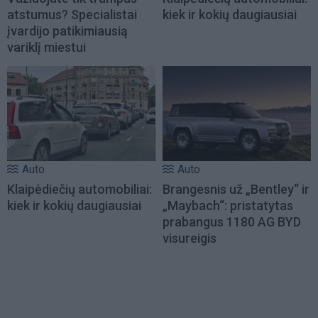
atstumus? Specialistai
kiek ir kokių daugiausiai
įvardijo patikimiausią
variklį miestui
Auto
Auto
Klaipėdiečių automobiliai:
Brangesnis už „Bentley“ ir
kiek ir kokių daugiausiai
„Maybach“: pristatytas
prabangus 1180 AG BYD
visureigis