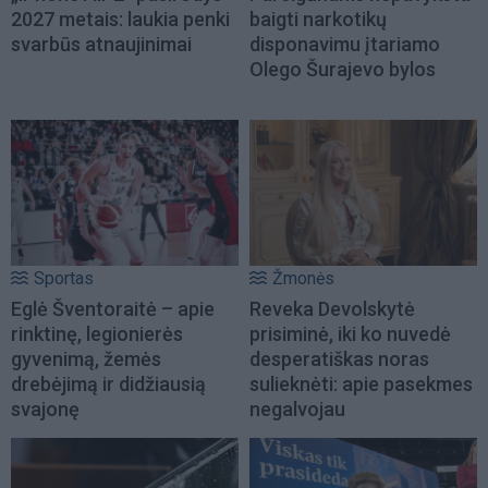
2027 metais: laukia penki
baigti narkotikų
svarbūs atnaujinimai
disponavimu įtariamo
Olego Šurajevo bylos
Sportas
Žmonės
Eglė Šventoraitė – apie
Reveka Devolskytė
rinktinę, legionierės
prisiminė, iki ko nuvedė
gyvenimą, žemės
desperatiškas noras
drebėjimą ir didžiausią
sulieknėti: apie pasekmes
svajonę
negalvojau