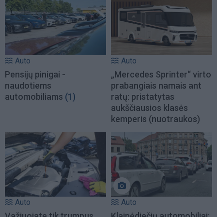
Auto
Auto
Pensijų pinigai -
„Mercedes Sprinter“ virto
naudotiems
prabangiais namais ant
automobiliams
(1)
ratų: pristatytas
aukščiausios klasės
kemperis (nuotraukos)
Auto
Auto
Važiuojate tik trumpus
Klaipėdiečių automobiliai: