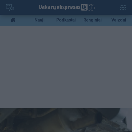
Pereiti
į
pagrindinį
Mobile
Nauji
Podkastai
Renginiai
Vaizdai
turinį
menu
bottom