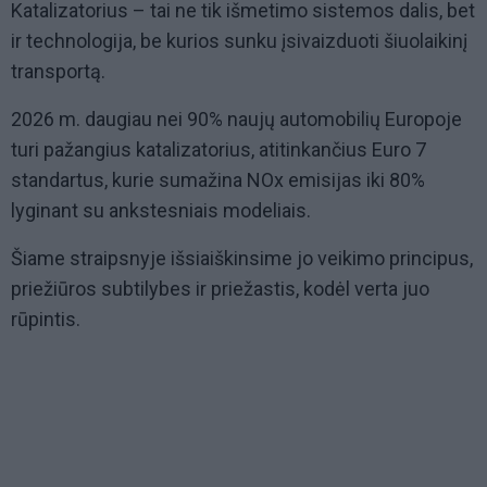
Katalizatorius – tai ne tik išmetimo sistemos dalis, bet
ir technologija, be kurios sunku įsivaizduoti šiuolaikinį
transportą.
2026 m. daugiau nei 90% naujų automobilių Europoje
turi pažangius katalizatorius, atitinkančius Euro 7
standartus, kurie sumažina NOx emisijas iki 80%
lyginant su ankstesniais modeliais.
Šiame straipsnyje išsiaiškinsime jo veikimo principus,
priežiūros subtilybes ir priežastis, kodėl verta juo
rūpintis.