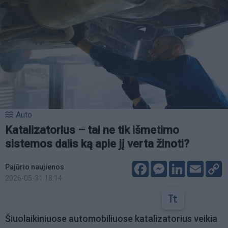
Auto
Katalizatorius – tai ne tik išmetimo
sistemos dalis ką apie jį verta žinoti?
Facebook
Messenger
LinkedIn
Email
C
Pajūrio naujienos
L
2026-05-31 18:14
Šiuolaikiniuose automobiliuose katalizatorius veikia