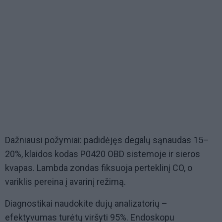
Dažniausi požymiai: padidėjęs degalų sąnaudas 15–
20%, klaidos kodas P0420 OBD sistemoje ir sieros
kvapas. Lambda zondas fiksuoja perteklinį CO, o
variklis pereina į avarinį režimą.
Diagnostikai naudokite dujų analizatorių –
efektyvumas turėtų viršyti 95%. Endoskopu