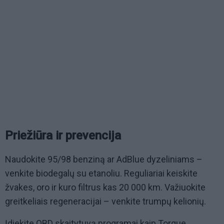
Priežiūra ir prevencija
Naudokite 95/98 benziną ar AdBlue dyzeliniams –
venkite biodegalų su etanoliu. Reguliariai keiskite
žvakes, oro ir kuro filtrus kas 20 000 km. Važiuokite
greitkeliais regeneracijai – venkite trumpų kelionių.
Įdiekite OBD skaitytuvą programai kaip Torque.