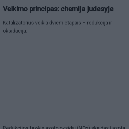
Veikimo principas: chemija judesyje
Katalizatorius veikia dviem etapais – redukcija ir
oksidacija.
Redukcijos fazėje azoto oksidai (NOx) skaidas į azotą