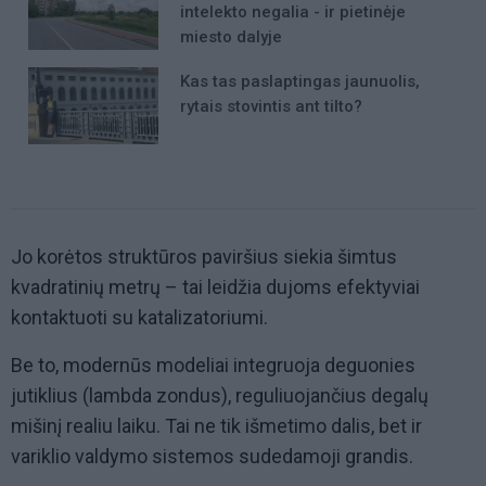
intelekto negalia - ir pietinėje
miesto dalyje
Kas tas paslaptingas jaunuolis,
rytais stovintis ant tilto?
Jo korėtos struktūros paviršius siekia šimtus
kvadratinių metrų – tai leidžia dujoms efektyviai
kontaktuoti su katalizatoriumi.
Be to, modernūs modeliai integruoja deguonies
jutiklius (lambda zondus), reguliuojančius degalų
mišinį realiu laiku. Tai ne tik išmetimo dalis, bet ir
variklio valdymo sistemos sudedamoji grandis.