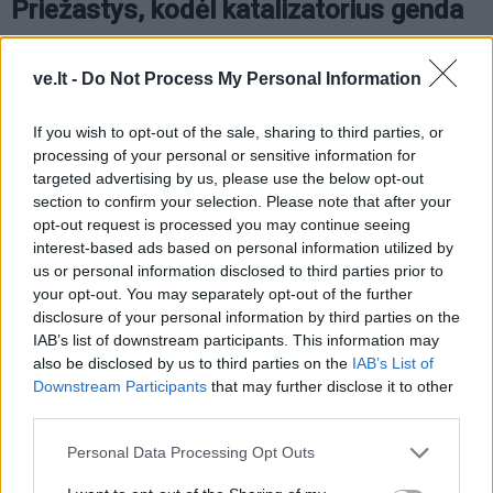
Priežastys, kodėl katalizatorius genda
Pagrindinis priešas – nekokybiški degalai su sierą ar
ve.lt -
Do Not Process My Personal Information
švinu, blokuojantys aktyviuosius centrus.
If you wish to opt-out of the sale, sharing to third parties, or
Perkaitimas virš 1000 °C nuo degalų įpurškimo klaidų
processing of your personal or sensitive information for
ar alyvos pateksimo lydo keramiką. Tepalai su fosforu
targeted advertising by us, please use the below opt-out
ar silikonu taip pat trumpina tarnavimo laiką.
section to confirm your selection. Please note that after your
opt-out request is processed you may continue seeing
interest-based ads based on personal information utilized by
Mechaniniai pažeidimai – duobės ar smūgiai ardo
us or personal information disclosed to third parties prior to
korę. Dyzeliuose DPF regeneracija kas 300–500 km
your opt-out. You may separately opt-out of the further
valo filtrą, bet ignoravimas sukelia užsikimšimą.
disclosure of your personal information by third parties on the
IAB’s list of downstream participants. This information may
Vidutinė tarnavimo trukmė – 150 000–250 000 km,
also be disclosed by us to third parties on the
IAB’s List of
Downstream Participants
that may further disclose it to other
bet reguliari priežiūra prailgina iki 400 000 km.
third parties.
Personal Data Processing Opt Outs