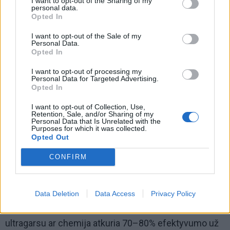
I want to opt-out of the Sharing of my
personal data.
Opted In
I want to opt-out of the Sale of my
Personal Data.
Opted In
I want to opt-out of processing my
Personal Data for Targeted Advertising.
Opted In
I want to opt-out of Collection, Use,
Retention, Sale, and/or Sharing of my
Personal Data that Is Unrelated with the
Keitimas ir alternatyvos: kas
Purposes for which it was collected.
Opted Out
naudingiau?
CONFIRM
Keičiant rinkitės OEM (originalius) – kaina 500–2000 €
priklausomai nuo modelio. Universalūs pakaitalai be
katalizės („katinėliai“) praeina TA, bet taršos 10 kartų
Data Deletion
Data Access
Privacy Policy
viršija normas – baudžiama iki 1000 Eur. Valymas
ultragarsu ar chemija atkuria 70–80% efektyvumo už