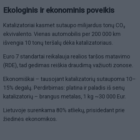
Ekologinis ir ekonominis poveikis
Katalizatoriai kasmet sutaupo milijardus tonų CO₂
ekvivalento. Vienas automobilis per 200 000 km
išvengia 10 tonų teršalų dėka katalizatoriaus.
Euro 7 standartai reikalauja realios taršos matavimo
(RDE), tad gedimas reiškia draudimą važiuoti zonose.
Ekonomiškai – tausojant katalizatorių sutaupoma 10–
15% degalų. Perdirbimas: platina ir paladis iš senų
katalizatorių – brangus metalas, 1 kg ~30 000 Eur.
Lietuvoje surenkama 80% atliekų, prisidedant prie
žiedinės ekonomikos.