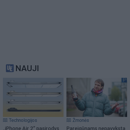
NAUJI
Technologijos
Žmonės
„iPhone Air 2“ pasirodys
Pareigūnams nepavyksta