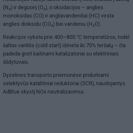
(N₂) ir deguonį (O₂), o oksidacijos – anglies
monoksidas (CO) ir angliavandeniliai (HC) virsta
anglies dioksidu (CO₂) bei vandeniu (H₂O).
Reakcijos vyksta prie 400–800 °C temperatūros, todėl
šaltas variklis (cold start) išmeta iki 70% teršalų – čia
padeda greit kaitinami katalizatoriai su elektriniais
šildytuvais.
Dyzelines transporto priemonėse pridurkiami
selektyvūs katalitiniai reduktoriai (SCR), naudojantys
AdBlue skystį NOx neutralizavimui.