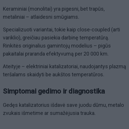
Keraminiai (monolitai) yra pigesni, bet trapūs,
metaliniai – atlaidesni smūgiams.
Specializuoti variantai, tokie kaip close-coupled (arti
variklio), greičiau pasiekia darbinę temperatūrą.
Rinkitės originalius gamintojų modelius – pigūs
pakaitalai praranda efektyvumą per 20 000 km.
Ateityje – elektriniai katalizatoriai, naudojantys plazmą
teršalams skaidyti be aukštos temperatūros.
Simptomai gedimo ir diagnostika
Gedęs katalizatorius išdavė save juodu dūmu, metalo
zvukais išmetime ar sumažėjusia trauka.