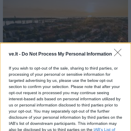
ve.lt -
Do Not Process My Personal Information
If you wish to opt-out of the sale, sharing to third parties, or
processing of your personal or sensitive information for
Klaipėdos pulsas
2024-06-03 18:53
targeted advertising by us, please use the below opt-out
section to confirm your selection. Please note that after your
Klaipėdos - verslo susitikimai su 70
opt-out request is processed you may continue seeing
Lietuvos diplomatų
interest-based ads based on personal information utilized by
us or personal information disclosed to third parties prior to
your opt-out. You may separately opt-out of the further
disclosure of your personal information by third parties on the
IAB’s list of downstream participants. This information may
also be disclosed by us to third parties on the
IAB’s List of