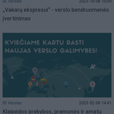
Verslas
2023-10-06 10:09
„Vakarų ekspresui“ - verslo bendruomenės
įvertinimas
Verslas
2023-02-06 14:41
Klaipėdos prekybos, pramonės ir amatų