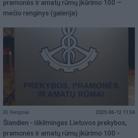
pramonės ir amatų rūmų įkūrimo 100 –
mečio renginys (galerija)
Renginiai
2025-06-12 11:04
Šiandien - iškilmingas Lietuvos prekybos,
pramonės ir amatų rūmų įkūrimo 100 -