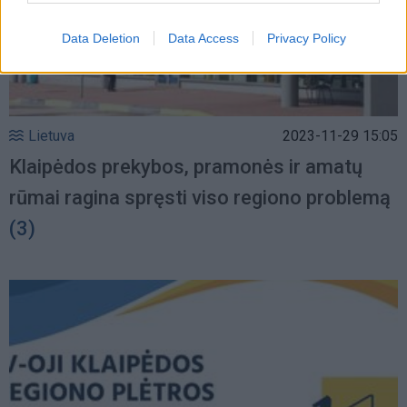
Data Deletion
Data Access
Privacy Policy
Lietuva
2023-11-29 15:05
Klaipėdos prekybos, pramonės ir amatų
rūmai ragina spręsti viso regiono problemą
(3)