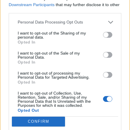
Downstream Participants
that may further disclose it to other
third parties.
Personal Data Processing Opt Outs
I want to opt-out of the Sharing of my
personal data.
Opted In
I want to opt-out of the Sale of my
Personal Data.
Klaipėdos pulsas
2024-04-09 20:24
Opted In
Klaipėdos prekybos, pramonės ir amatų
I want to opt-out of processing my
Personal Data for Targeted Advertising.
rūmai dalyvauja „Coastour“
Opted In
I want to opt-out of Collection, Use,
Retention, Sale, and/or Sharing of my
Personal Data that Is Unrelated with the
Purposes for which it was collected.
Opted Out
CONFIRM