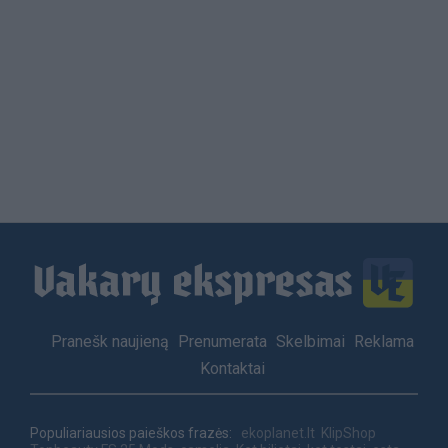
Load
More
Footer
Pranešk naujieną
Prenumerata
Skelbimai
Reklama
menu
Kontaktai
Populiariausios paieškos frazės:
ekoplanet.lt
KlipShop