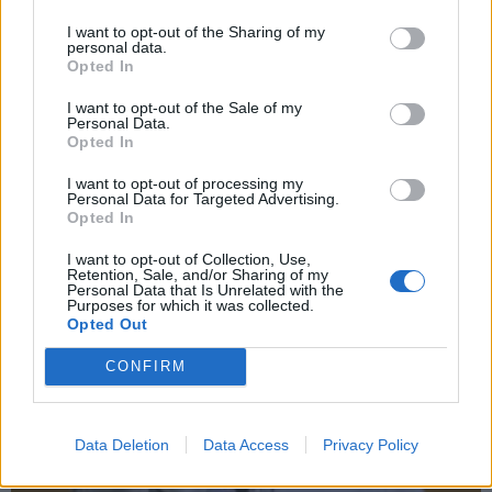
I want to opt-out of the Sharing of my
personal data.
Opted In
I want to opt-out of the Sale of my
Pasaulis
2025-04-23 06:52
Personal Data.
Opted In
Du balso teisę turintys kardinolai pranešė
I want to opt-out of processing my
dėl sveikatos nedalyvaus konklavoje
(1)
Personal Data for Targeted Advertising.
Opted In
I want to opt-out of Collection, Use,
Retention, Sale, and/or Sharing of my
Personal Data that Is Unrelated with the
Purposes for which it was collected.
Opted Out
CONFIRM
Data Deletion
Data Access
Privacy Policy