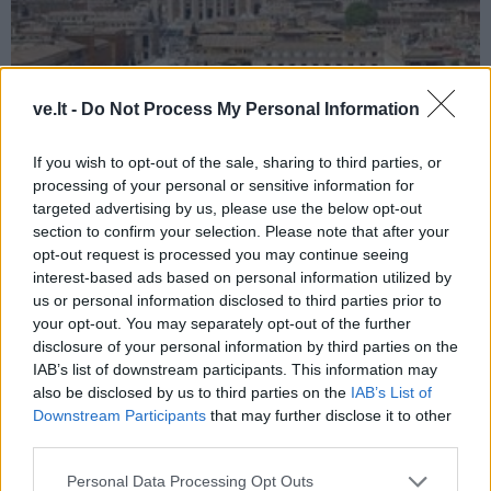
ve.lt -
Do Not Process My Personal Information
Pasaulis
2025-04-28 14:12
If you wish to opt-out of the sale, sharing to third parties, or
Šaltinis Vatikane: konklava, kurios metu bus
processing of your personal or sensitive information for
targeted advertising by us, please use the below opt-out
renkamas naujas popiežius, prasidės
section to confirm your selection. Please note that after your
gegužės 7 d.
opt-out request is processed you may continue seeing
interest-based ads based on personal information utilized by
us or personal information disclosed to third parties prior to
your opt-out. You may separately opt-out of the further
disclosure of your personal information by third parties on the
IAB’s list of downstream participants. This information may
also be disclosed by us to third parties on the
IAB’s List of
Downstream Participants
that may further disclose it to other
third parties.
Personal Data Processing Opt Outs