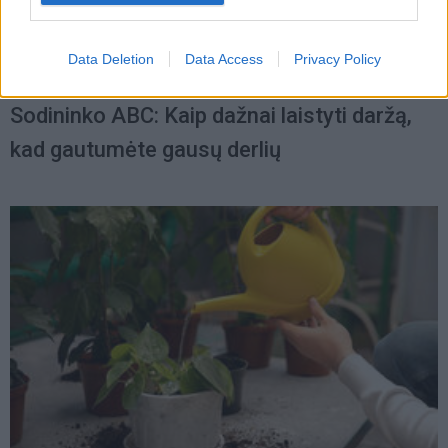
Data Deletion
Data Access
Privacy Policy
Sodas ir daržas
2025-05-06 10:39
Sodininko ABC: Kaip dažnai laistyti daržą,
kad gautumėte gausų derlių