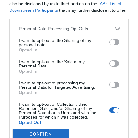
also be disclosed by us to third parties on the
IAB’s List of
Downstream Participants
that may further disclose it to other
third parties.
Personal Data Processing Opt Outs
I want to opt-out of the Sharing of my
Sodas ir daržas
2025-06-08 13:01
personal data.
Opted In
Kaip išsaugoti kambarines gėles atostogų
I want to opt-out of the Sale of my
metu: gudrus triukas su laistymu
Personal Data.
Opted In
I want to opt-out of processing my
Personal Data for Targeted Advertising.
Opted In
I want to opt-out of Collection, Use,
Retention, Sale, and/or Sharing of my
Personal Data that Is Unrelated with the
Purposes for which it was collected.
Opted Out
CONFIRM