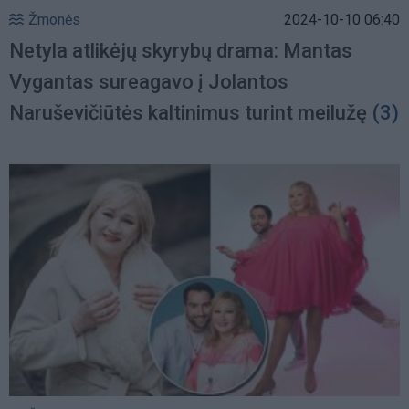
Žmonės
2024-10-10 06:40
Netyla atlikėjų skyrybų drama: Mantas
Vygantas sureagavo į Jolantos
Naruševičiūtės kaltinimus turint meilužę
(3)