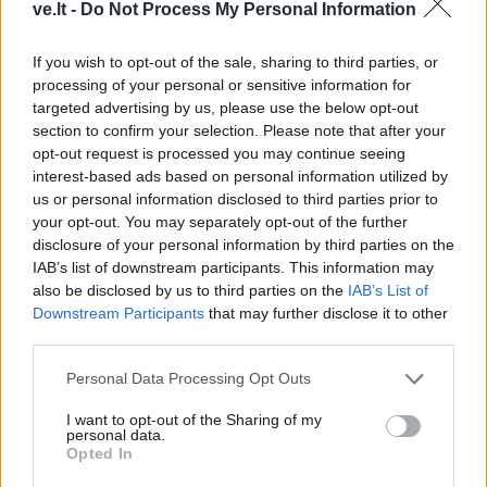
ve.lt -
Do Not Process My Personal Information
If you wish to opt-out of the sale, sharing to third parties, or
processing of your personal or sensitive information for
targeted advertising by us, please use the below opt-out
section to confirm your selection. Please note that after your
opt-out request is processed you may continue seeing
interest-based ads based on personal information utilized by
us or personal information disclosed to third parties prior to
your opt-out. You may separately opt-out of the further
disclosure of your personal information by third parties on the
IAB’s list of downstream participants. This information may
also be disclosed by us to third parties on the
IAB’s List of
Downstream Participants
that may further disclose it to other
third parties.
Žmonės
2025-03-19 14:27
Po skandalingų skyrybų – Manto Vyganto
Personal Data Processing Opt Outs
žingsnis: atsakė, ar susitaikytų su Jolanta
I want to opt-out of the Sharing of my
personal data.
Naruševičiūte
(3)
Opted In