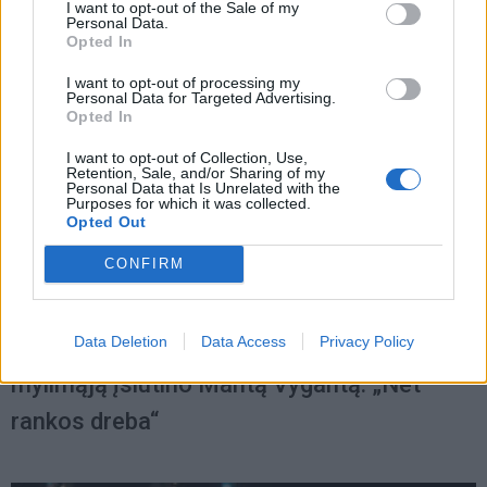
I want to opt-out of the Sale of my
Personal Data.
Opted In
I want to opt-out of processing my
Personal Data for Targeted Advertising.
Opted In
I want to opt-out of Collection, Use,
Retention, Sale, and/or Sharing of my
Personal Data that Is Unrelated with the
Purposes for which it was collected.
Opted Out
CONFIRM
Žmonės
2024-12-20 06:34
Data Deletion
Data Access
Privacy Policy
Kaltinimai apvogus perpus vyresnę buvusią
mylimąją įsiutino Mantą Vygantą: „Net
rankos dreba“