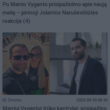
Po Manto Vyganto prisipažinimo apie naują
meilę – pirmoji Jolantos Naruševičiūtės
reakcija
(4)
Žmonės
2025-09-30 06:16
Mantui Vygantui trūko kantrybė: prisipažino