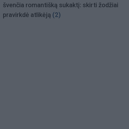
švenčia romantišką sukaktį: skirti žodžiai
pravirkdė atlikėją
(2)
Load
More