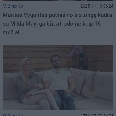
Žmonės
2025-11-19 06:24
Mantas Vygantas paviešino aistringą kadrą
su Milda May: galbūt atrodome kaip 16-
mečiai
Žmonės
2025-10-13 14:31