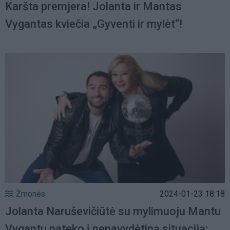
Karšta premjera! Jolanta ir Mantas
Vygantas kviečia „Gyventi ir mylėt“!
Žmonės
2024-01-23 18:18
Jolanta Naruševičiūtė su mylimuoju Mantu
Vygantu pateko į nepavydėtiną situaciją: