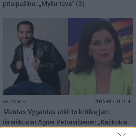
prisipažino: „Myliu tave“
(3)
Žmonės
2025-05-10 15:41
Mantas Vygantas atkirto kritiką jam
išreiškusiai Agnei Petravičienei: „Kažkokia
neadekvati“
(2)