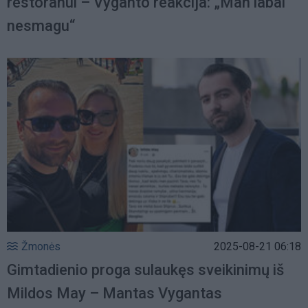
restoranui – Vyganto reakcija: „Man labai
nesmagu“
Žmonės
2025-08-21 06:18
Gimtadienio proga sulaukęs sveikinimų iš
Mildos May – Mantas Vygantas