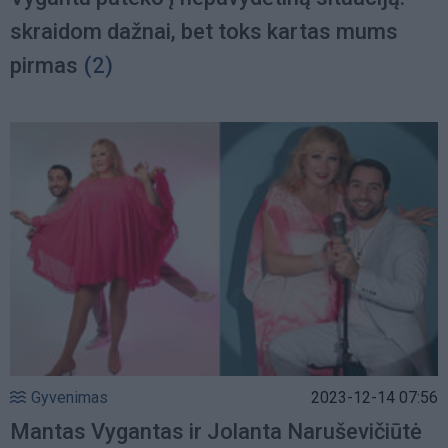
skraidom dažnai, bet toks kartas mums
pirmas
(2)
Gyvenimas
2023-12-14 07:56
Mantas Vygantas ir Jolanta Naruševičiūtė