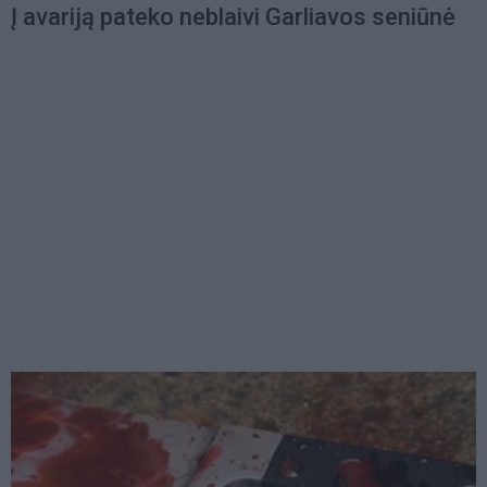
Į avariją pateko neblaivi Garliavos seniūnė