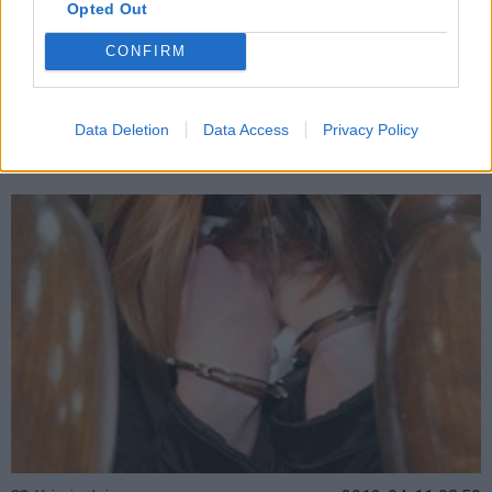
Opted Out
CONFIRM
Kriminalai
2012-07-10 09:28
Data Deletion
Data Access
Privacy Policy
Neblaivi vairuotoja pareigūnui siūlė kyšį