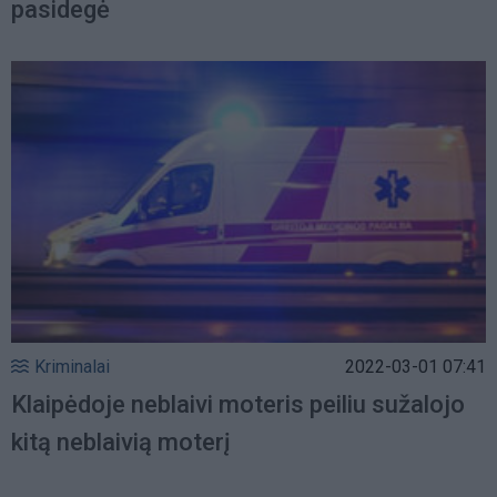
pasidegė
Kriminalai
2022-03-01 07:41
Klaipėdoje neblaivi moteris peiliu sužalojo
kitą neblaivią moterį