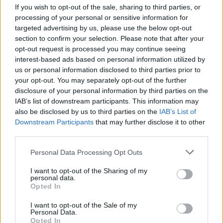
If you wish to opt-out of the sale, sharing to third parties, or
processing of your personal or sensitive information for
targeted advertising by us, please use the below opt-out
section to confirm your selection. Please note that after your
opt-out request is processed you may continue seeing
interest-based ads based on personal information utilized by
us or personal information disclosed to third parties prior to
your opt-out. You may separately opt-out of the further
disclosure of your personal information by third parties on the
IAB’s list of downstream participants. This information may
also be disclosed by us to third parties on the
IAB’s List of
Downstream Participants
that may further disclose it to other
third parties.
Verslas
2022-02-23 15:04
Personal Data Processing Opt Outs
„NEO GROUP“ patentas – geriausias
I want to opt-out of the Sharing of my
personal data.
Klaipėdos patrauklumo talentams ir verslui
Opted In
įrodymas
I want to opt-out of the Sale of my
Personal Data.
Opted In