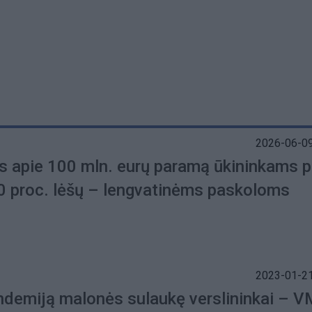
2026-06-09
is apie 100 mln. eurų paramą ūkininkams p
60 proc. lėšų – lengvatinėms paskoloms
2023-01-21
ndemiją malonės sulaukę verslininkai – V