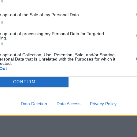
In
o opt-out of the Sale of my Personal Data.
In
2021-03-31
to opt-out of processing my Personal Data for Targeted
siai nukentėjusiems verslams - didesnė
ing.
In
bės parama
o opt-out of Collection, Use, Retention, Sale, and/or Sharing
ersonal Data that Is Unrelated with the Purposes for which it
lected.
Out
CONFIRM
2021-03-26
s teikiama pagalba verslui lūkesčių
nkina
Data Deletion
Data Access
Privacy Policy