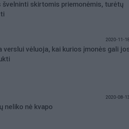
 švelninti skirtomis priemonėmis, turėtų
ti
2020-11-18
verslui vėluoja, kai kurios įmonės gali jo
ukti
2020-08-13
ų neliko nė kvapo