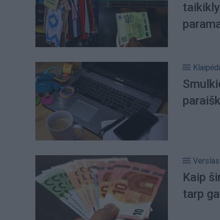
taikikl
param
Klaipėd
Smulkio
paraiš
Verslas
Kaip š
tarp ga