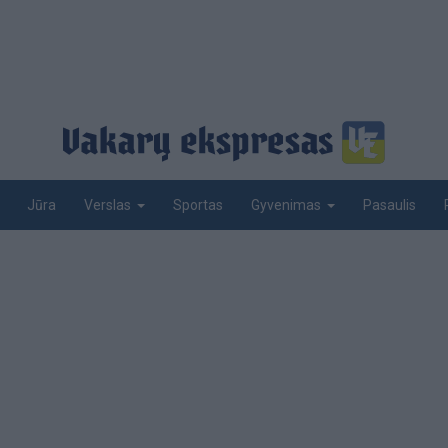
Jūra
Sportas
Pasaulis
Verslas
Gyvenimas