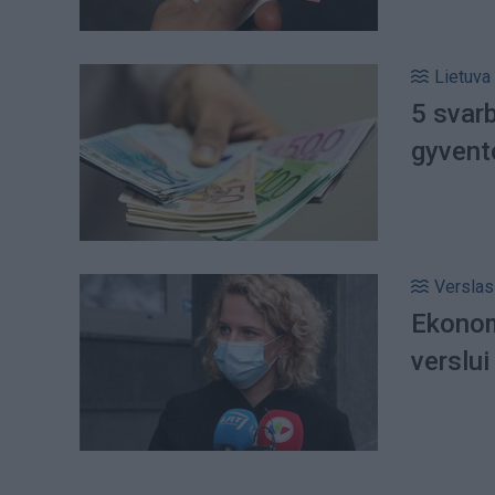
Lietuva
5 svar
gyvent
Verslas
Ekonom
verslui