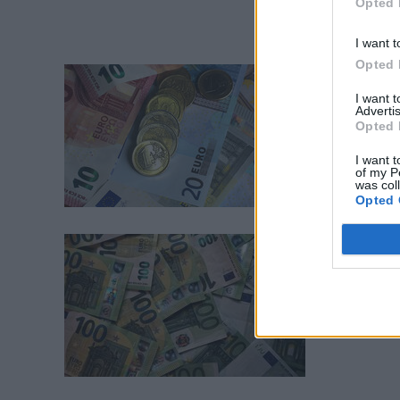
Opted 
I want t
Opted 
Verslas
I want 
Labiau
Advertis
Opted 
valsty
I want t
of my P
was col
Opted 
Verslas
Valdžio
nepate