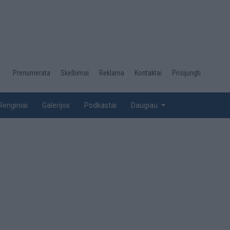
Desktop
Prenumerata
Skelbimai
Reklama
Kontaktai
Prisijungti
menu
top
Renginiai
Galerijos
Podkastai
Daugiau