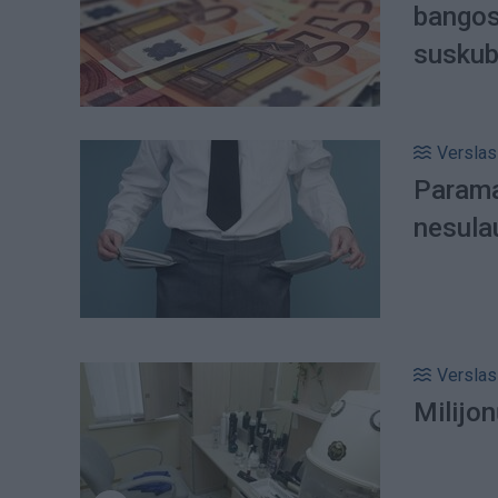
bangos
suskub
Verslas
Parama 
nesula
Verslas
Milijon