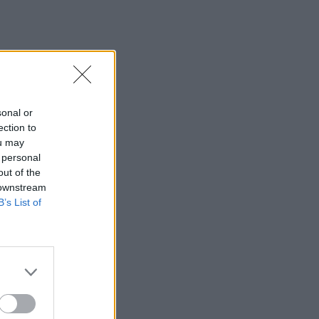
sonal or
ection to
ou may
 personal
out of the
 downstream
B’s List of