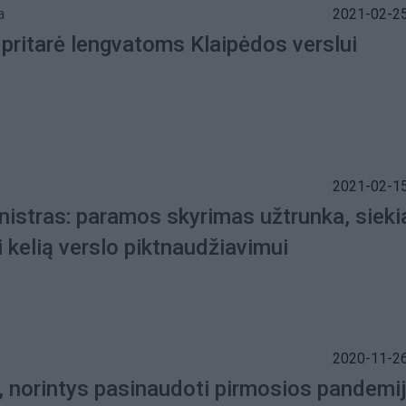
a
2021-02-25
 pritarė lengvatoms Klaipėdos verslui
2021-02-15
nistras: paramos skyrimas užtrunka, sieki
i kelią verslo piktnaudžiavimui
2020-11-26
i, norintys pasinaudoti pirmosios pandemi