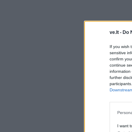
ve.lt -
Do 
If you wish 
sensitive in
confirm you
continue se
information 
further disc
participants
Downstream 
Persona
I want t