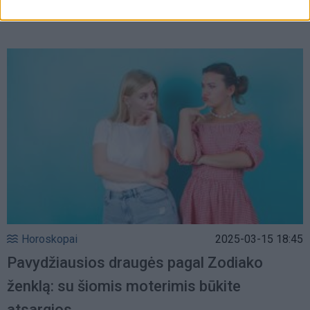
santykius
Horoskopai
2025-03-15 18:45
Pavydžiausios draugės pagal Zodiako
ženklą: su šiomis moterimis būkite
atsargios