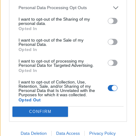
Personal Data Processing Opt Outs
Gyvenimas
2025-08-02 05:13
I want to opt-out of the Sharing of my
Kaip pavydas sugriauna šeimą ir meilę
personal data.
Opted In
I want to opt-out of the Sale of my
Personal Data.
Opted In
I want to opt-out of processing my
Personal Data for Targeted Advertising.
Opted In
I want to opt-out of Collection, Use,
Retention, Sale, and/or Sharing of my
Personal Data that Is Unrelated with the
Purposes for which it was collected.
Opted Out
CONFIRM
Gyvenimas
2025-06-07 07:47
Dešimt požymių, kad pavydas griauna jūsų
Data Deletion
Data Access
Privacy Policy