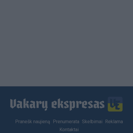
Load
More
Footer
Pranešk naujieną
Prenumerata
Skelbimai
Reklama
menu
Kontaktai