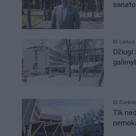
sanato
Lietuva
Džiugi
galimy
Sveikat
Tik ned
nemoka