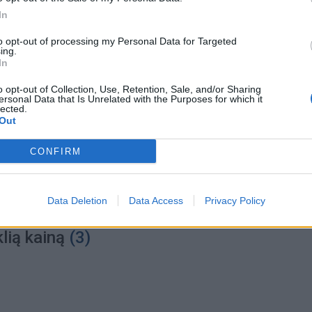
In
to opt-out of processing my Personal Data for Targeted
ing.
a
2024-09-15
In
kite į sveikatą, nes vanduo - gyvybės
o opt-out of Collection, Use, Retention, Sale, and/or Sharing
ersonal Data that Is Unrelated with the Purposes for which it
as
lected.
Out
CONFIRM
a
2024-07-19
Data Deletion
Data Access
Privacy Policy
tuok sanatoriją – gydomoji programa už i
lią kainą
(3)