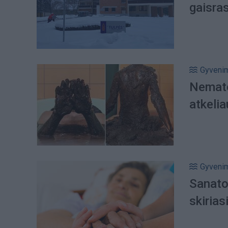
gaisra
Gyveni
Nemato
atkeli
Gyveni
Sanator
skirias