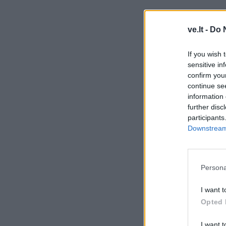
ve.lt -
Do 
If you wish 
sensitive in
confirm you
continue se
information 
further disc
participants
Downstream 
Persona
I want t
Opted 
I want t