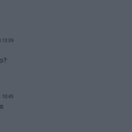
 13:39
uo?
 10:45
is