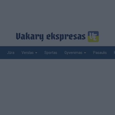
Jūra
Sportas
Pasaulis
Verslas
Gyvenimas