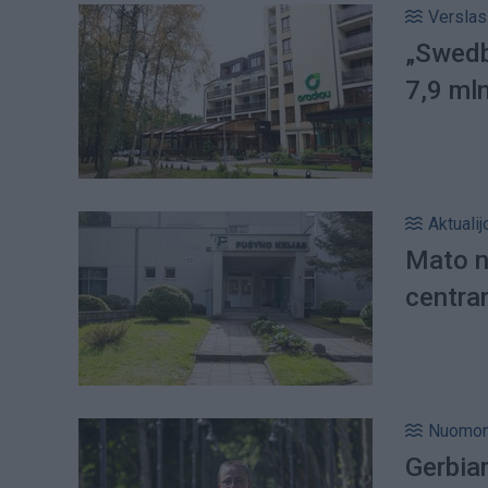
Verslas
„Swedb
7,9 mln
Aktualij
Mato n
centram
Nuomo
Gerbiam