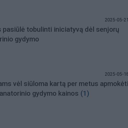
2025-05-21
pasiūlė tobulinti iniciatyvą dėl senjorų
rinio gydymo
2025-05-18
ams vėl siūloma kartą per metus apmokėt
sanatorinio gydymo kainos
(1)