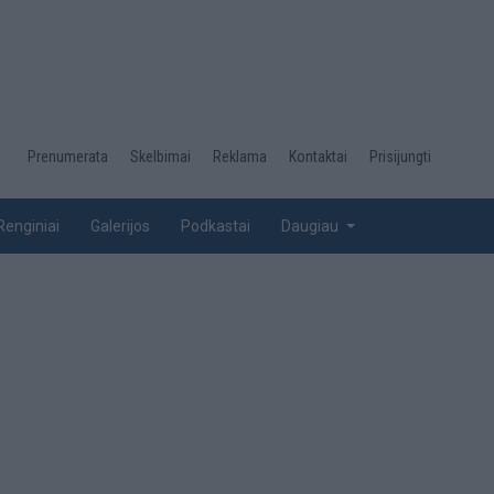
Desktop
Prenumerata
Skelbimai
Reklama
Kontaktai
Prisijungti
menu
top
Renginiai
Galerijos
Podkastai
Daugiau