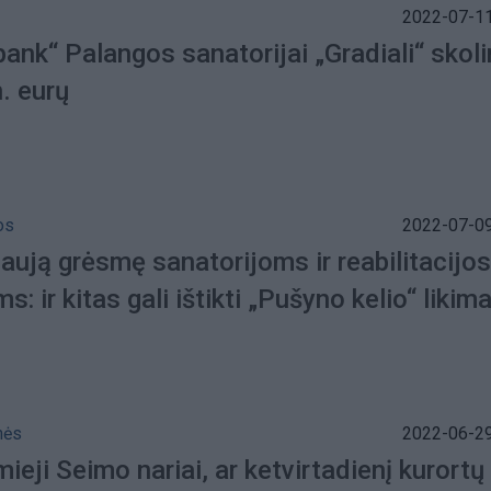
2022-07-11
ank“ Palangos sanatorijai „Gradiali“ skol
. eurų
os
2022-07-09
aują grėsmę sanatorijoms ir reabilitacijos
s: ir kitas gali ištikti „Pušyno kelio“ likim
nės
2022-06-29
ieji Seimo nariai, ar ketvirtadienį kurortų