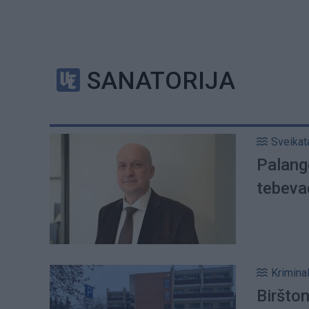
SANATORIJA
Sveikat
Palango
tebeva
Kriminal
Biršton