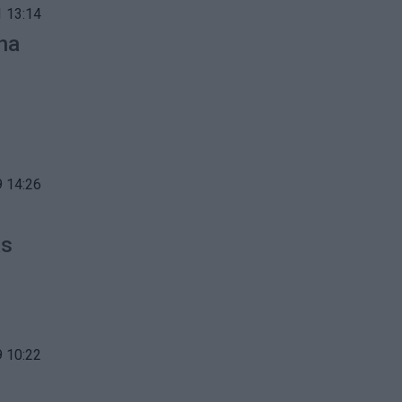
 13:14
ina
 14:26
as
 10:22