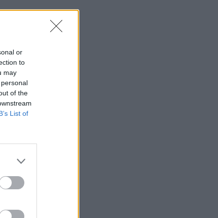
sonal or
ection to
ou may
 personal
out of the
 downstream
B’s List of