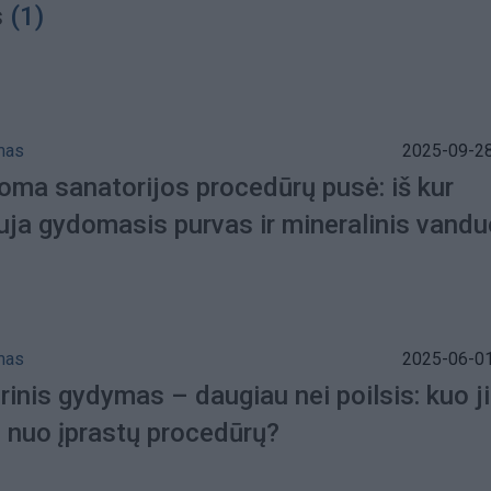
s
(1)
mas
2025-09-28
ma sanatorijos procedūrų pusė: iš kur
auja gydomasis purvas ir mineralinis vand
mas
2025-06-01
inis gydymas – daugiau nei poilsis: kuo j
i nuo įprastų procedūrų?