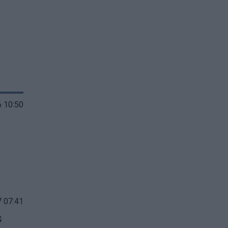
 10:50
 07:41
s