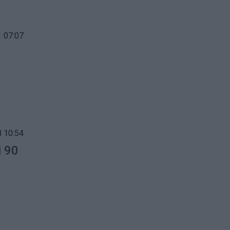
 07:07
 10:54
i 90