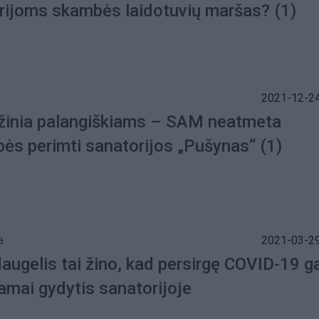
rijoms skambės laidotuvių maršas?
(1)
2021-12-24
 žinia palangiškiams – SAM neatmeta
bės perimti sanatorijos „Pušynas“
(1)
a
2021-03-29
augelis tai žino, kad persirgę COVID-19 ga
mai gydytis sanatorijoje