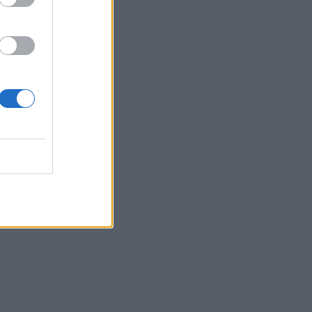
 10:01
 07:46
tin