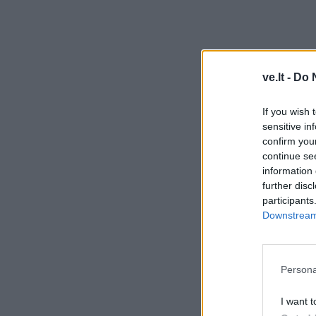
ve.lt -
Do 
If you wish 
sensitive in
confirm you
continue se
information 
further disc
participants
Downstream 
Persona
I want t