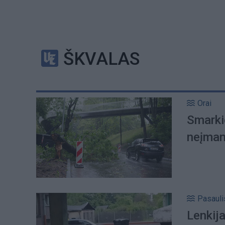
ŠKVALAS
Orai
Smarkio
neįmano
Pasauli
Lenkija