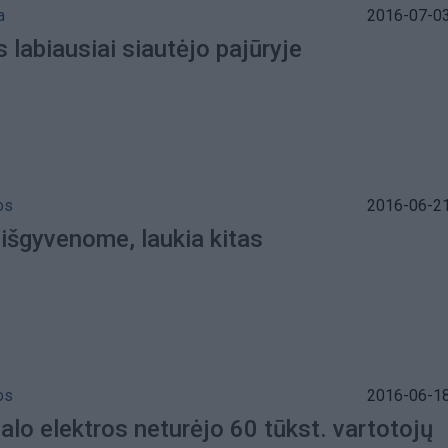
a
2016-07-03
 labiausiai siautėjo pajūryje
os
2016-06-21
 išgyvenome, laukia kitas
os
2016-06-18
alo elektros neturėjo 60 tūkst. vartotojų