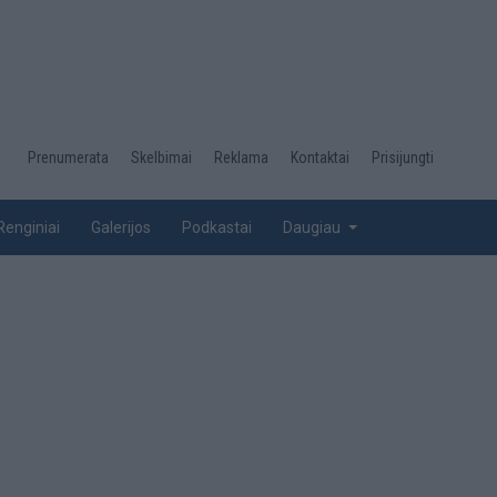
Desktop
Prenumerata
Skelbimai
Reklama
Kontaktai
Prisijungti
menu
top
Renginiai
Galerijos
Podkastai
Daugiau