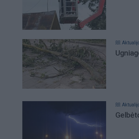
Aktualij
Ugniage
Aktualij
Gelbėto