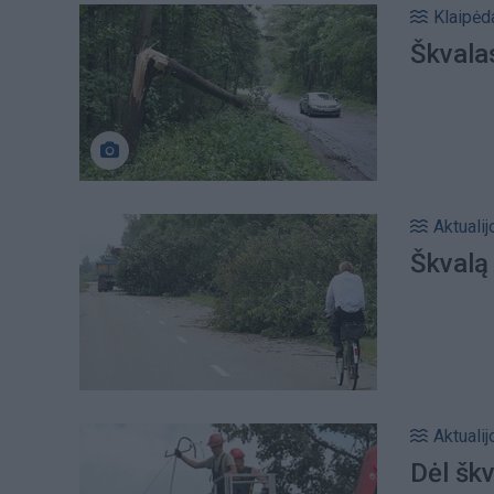
Klaipėd
Škvalas
Aktualij
Škvalą
Aktualij
Dėl škv