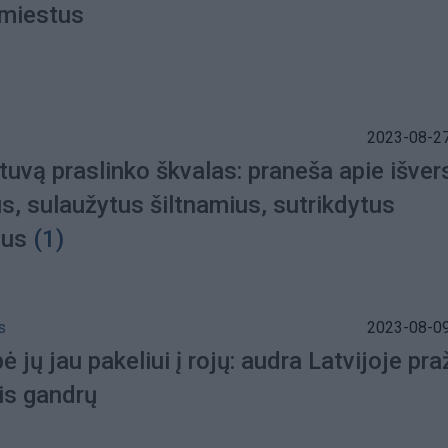
 miestus
2023-08-27
tuvą praslinko škvalas: praneša apie išver
s, sulaužytus šiltnamius, sutrikdytus
ius
(1)
s
2023-08-09
 jų jau pakeliui į rojų: audra Latvijoje pr
is gandrų