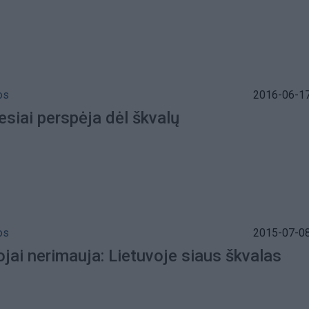
os
2016-06-17
siai perspėja dėl škvalų
os
2015-07-08
jai nerimauja: Lietuvoje siaus škvalas