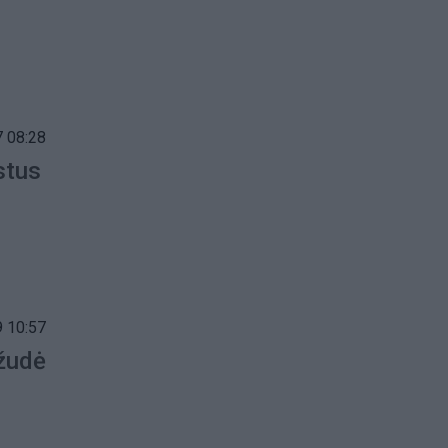
 08:28
stus
 10:57
ažudė