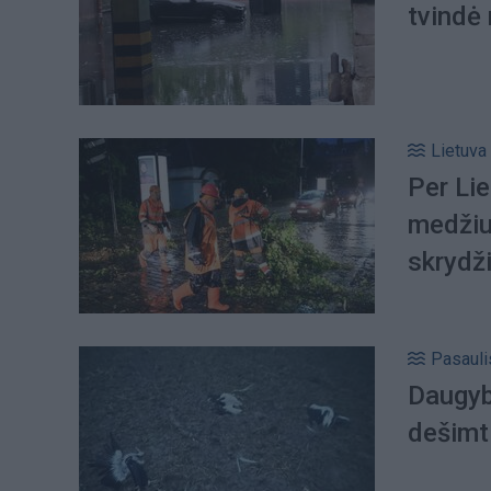
tvindė
Lietuva
Per Lie
medžiu
skrydž
Pasauli
Daugybė
dešimt