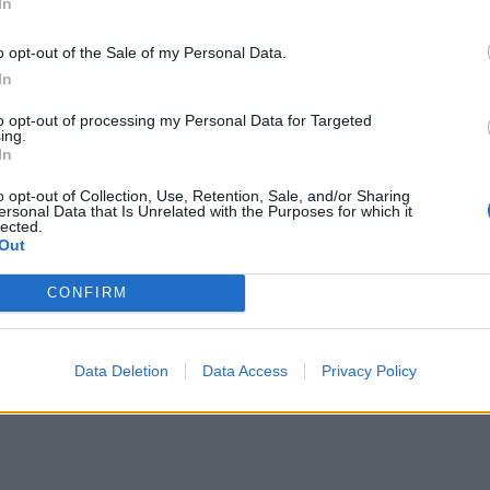
In
o opt-out of the Sale of my Personal Data.
In
a
2020-10-05
to opt-out of processing my Personal Data for Targeted
ią naktį pajūryje siautėjo škvalas
ing.
In
o opt-out of Collection, Use, Retention, Sale, and/or Sharing
ersonal Data that Is Unrelated with the Purposes for which it
lected.
Out
CONFIRM
2018-08-24
 Rietavą ir Telšius nusiaubė škvalas
Data Deletion
Data Access
Privacy Policy