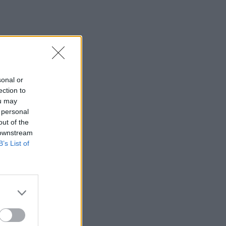
sonal or
ection to
ou may
 personal
out of the
 downstream
B’s List of