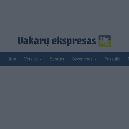
Jūra
Sportas
Pasaulis
Verslas
Gyvenimas