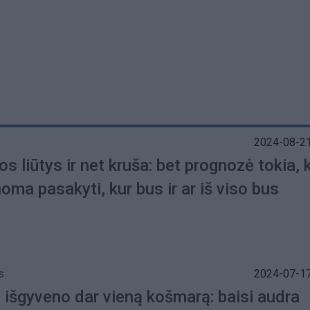
2024-08-21
s liūtys ir net kruša: bet prognozė tokia, 
ma pasakyti, kur bus ir ar iš viso bus
s
2024-07-17
 išgyveno dar vieną košmarą: baisi audra