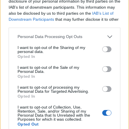
disclosure of your personal information by third parties on the
IAB’s list of downstream participants. This information may
also be disclosed by us to third parties on the
IAB’s List of
Downstream Participants
that may further disclose it to other
third parties.
Personal Data Processing Opt Outs
Renginiai
2024-08-21 13:39
I want to opt-out of the Sharing of my
Baltijos kelio sukaktį prisimins susikibę
personal data.
Opted In
rankomis Šv. Jono bažnyčios vietoje
I want to opt-out of the Sale of my
Personal Data.
Opted In
I want to opt-out of processing my
Personal Data for Targeted Advertising.
Opted In
I want to opt-out of Collection, Use,
Retention, Sale, and/or Sharing of my
Personal Data that Is Unrelated with the
Purposes for which it was collected.
Opted Out