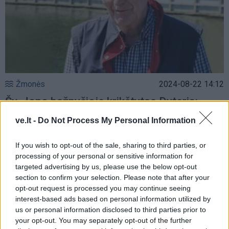
Žmonės
2024-08-22 14:12
Šv. Jono bažnyčioje krikštytas Dyteris:
„Tikėjausi Klaipėdoje pamatyti savo
ve.lt -
Do Not Process My Personal Information
bažnyčią“
(2)
If you wish to opt-out of the sale, sharing to third parties, or
processing of your personal or sensitive information for
targeted advertising by us, please use the below opt-out
section to confirm your selection. Please note that after your
opt-out request is processed you may continue seeing
interest-based ads based on personal information utilized by
us or personal information disclosed to third parties prior to
your opt-out. You may separately opt-out of the further