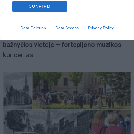
CONFIRM
Renginiai
2024-08-20 09:19
Data Deletion
Data Access
Privacy Policy
Ketvirtadienį atstatomos Šv. Jono
bažnyčios vietoje – fortepijono muzikos
koncertas