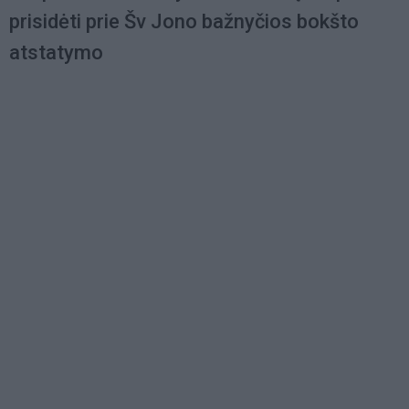
prisidėti prie Šv Jono bažnyčios bokšto
atstatymo
Load
More