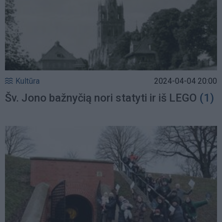
Kultūra
2024-04-04 20:00
Šv. Jono bažnyčią nori statyti ir iš LEGO
(1)