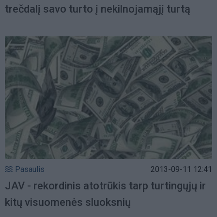
trečdalį savo turto į nekilnojamąjį turtą
Pasaulis
2013-09-11 12:41
JAV - rekordinis atotrūkis tarp turtingųjų ir
kitų visuomenės sluoksnių