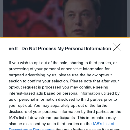
ve.lt -
Do Not Process My Personal Information
If you wish to opt-out of the sale, sharing to third parties, or
processing of your personal or sensitive information for
targeted advertising by us, please use the below opt-out
Verslas
2022-12-07 22:53
section to confirm your selection. Please note that after your
Elonas Muskas trumpam iškrito iš
opt-out request is processed you may continue seeing
interest-based ads based on personal information utilized by
pirmosios vietos „Forbes“ milijardierių
us or personal information disclosed to third parties prior to
your opt-out. You may separately opt-out of the further
sąraše
disclosure of your personal information by third parties on the
IAB’s list of downstream participants. This information may
also be disclosed by us to third parties on the
IAB’s List of
Downstream Participants
that may further disclose it to other