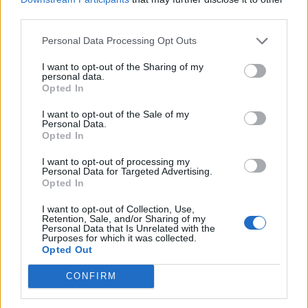
third parties.
Personal Data Processing Opt Outs
I want to opt-out of the Sharing of my
personal data.
Opted In
I want to opt-out of the Sale of my
Personal Data.
Opted In
I want to opt-out of processing my
Laisvalaikis
2022-02-21 10:53
Personal Data for Targeted Advertising.
Opted In
Kas yra turtingiausias visų laikų žmogus?
I want to opt-out of Collection, Use,
(1)
Retention, Sale, and/or Sharing of my
Personal Data that Is Unrelated with the
Purposes for which it was collected.
Opted Out
CONFIRM