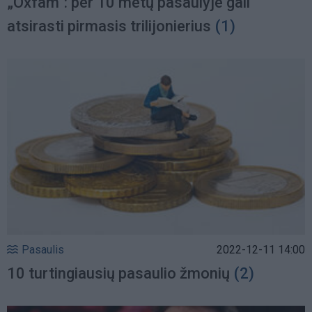
„Oxfam“: per 10 metų pasaulyje gali
atsirasti pirmasis trilijonierius
(1)
Pasaulis
2022-12-11 14:00
10 turtingiausių pasaulio žmonių
(2)