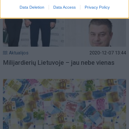
Data Deletion
Data Access
Privacy Policy
Aktualijos
2020-12-07 13:44
Milijardierių Lietuvoje – jau nebe vienas