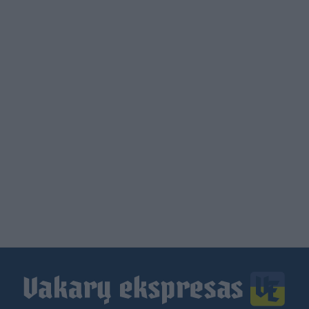
Load
More