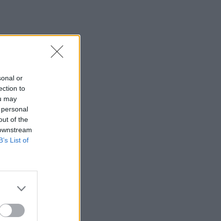
sonal or
ection to
ou may
 personal
out of the
 downstream
B’s List of