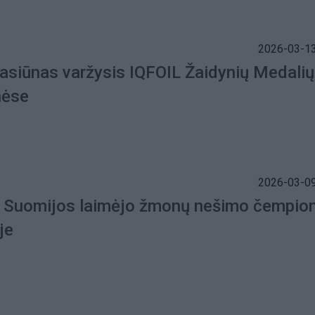
2026-03-13
Jasiūnas varžysis IQFOIL Žaidynių Medalių
nėse
2026-03-09
š Suomijos laimėjo žmonų nešimo čempio
je