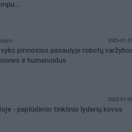
empu...
ogijos
2025-01-21
 vyks pirmosios pasaulyje robotų varžybo
žmones ir humanoidus
2025-01-09
oje - paplūdimio tinklinio lyderių kovos