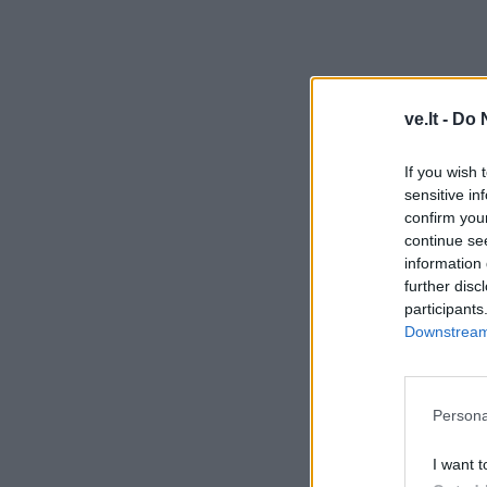
ve.lt -
Do 
If you wish 
sensitive in
confirm you
continue se
information 
further disc
participants
Downstream 
Persona
I want t