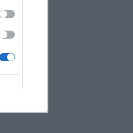
 14:33
as
 07:28
s