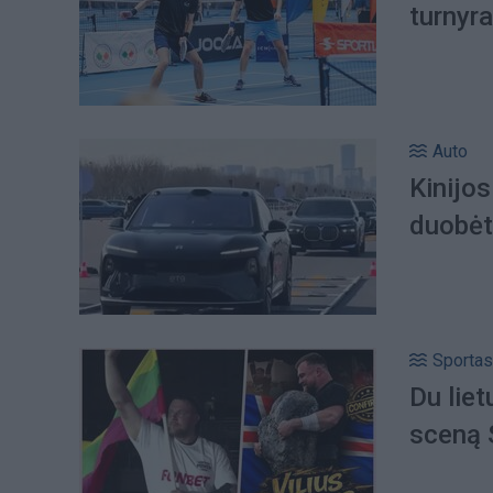
turnyr
Auto
Kinijos
duobėtu
Sportas
Du liet
sceną 