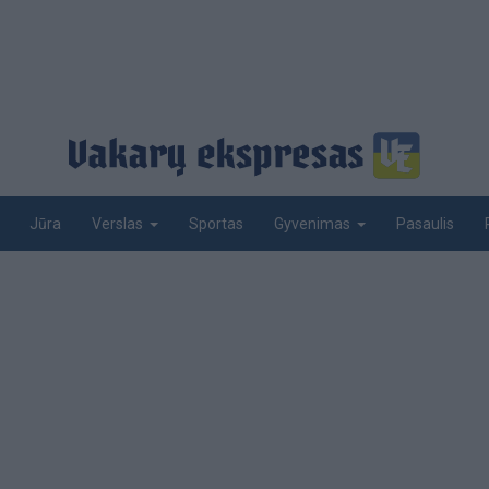
Jūra
Sportas
Pasaulis
Verslas
Gyvenimas