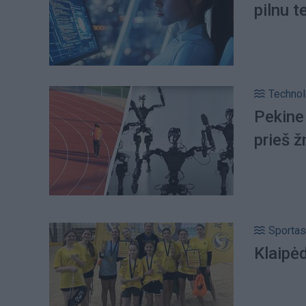
pilnu t
Technol
Pekine
prieš 
Sportas
Klaipėd