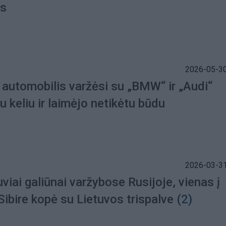
as
2026-05-30
 automobilis varžėsi su „BMW“ ir „Audi“
 keliu ir laimėjo netikėtu būdu
2026-03-31
uviai galiūnai varžybose Rusijoje, vienas į
Sibire kopė su Lietuvos trispalve
(2)