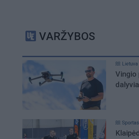
VARŽYBOS
Lietuva
Vingio 
dalyviai
Sportas
Klaipėd