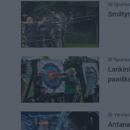
Sportas
Smiltyn
Sportas
Lankin
paaišk
Verslas
Antana