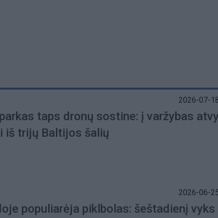
2026-07-18
parkas taps dronų sostine: į varžybas atv
 iš trijų Baltijos šalių
2026-06-25
oje populiarėja piklbolas: šeštadienį vyks