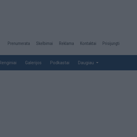
Desktop
Prenumerata
Skelbimai
Reklama
Kontaktai
Prisijungti
menu
top
Renginiai
Galerijos
Podkastai
Daugiau