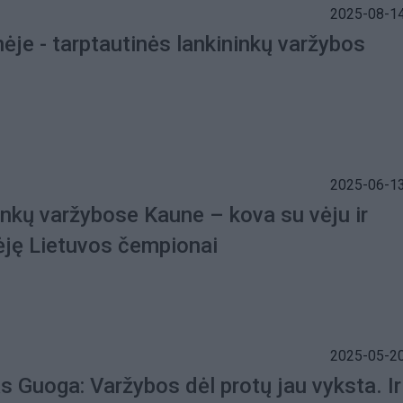
2025-08-14
ėje - tarptautinės lankininkų varžybos
2025-06-13
inkų varžybose Kaune – kova su vėju ir
ėję Lietuvos čempionai
2025-05-20
s Guoga: Varžybos dėl protų jau vyksta. Ir