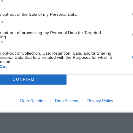
In
o opt-out of the Sale of my Personal Data.
In
2026-02-02
to opt-out of processing my Personal Data for Targeted
Sartai 2026“: didįjį žiemos prizą iškovojo
ing.
In
aus Gudonio ir žirgo Brave Sensation duet
o opt-out of Collection, Use, Retention, Sale, and/or Sharing
ersonal Data that Is Unrelated with the Purposes for which it
lected.
Out
CONFIRM
mas
2025-10-11
ėjo 2025 metų Lietuvos medžio varžytuvė
Data Deletion
Data Access
Privacy Policy