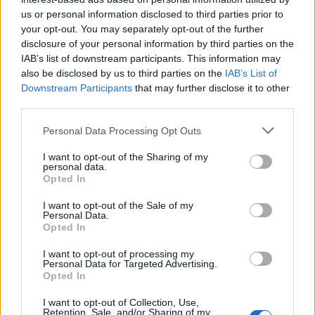
brangymečio laikais?
(1)
us or personal information disclosed to third parties prior to
your opt-out. You may separately opt-out of the further
disclosure of your personal information by third parties on the
IAB’s list of downstream participants. This information may
also be disclosed by us to third parties on the
IAB’s List of
Downstream Participants
that may further disclose it to other
third parties.
Personal Data Processing Opt Outs
I want to opt-out of the Sharing of my
personal data.
Opted In
I want to opt-out of the Sale of my
Personal Data.
Opted In
Verslas
2026-06-10 16:49
I want to opt-out of processing my
Mokesčių spąstai ar mitas? Ar Lietuva iš
Personal Data for Targeted Advertising.
Opted In
tiesų yra didelių mokesčių šalis?
(1)
I want to opt-out of Collection, Use,
Retention, Sale, and/or Sharing of my