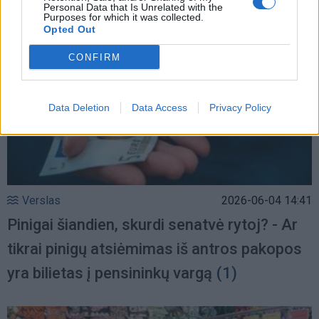
Personal Data that Is Unrelated with the
Purposes for which it was collected.
Opted Out
CONFIRM
Data Deletion
Data Access
Privacy Policy
Verslas
2026-06-04 14:41
Pinigai šiandien, skurdi senatvė rytoj? - Ar
tikrai pinigų atsiėmimas iš antros pakopos
yra bilietas į pensininkų vargą
(1)