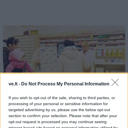
ve.lt -
Do Not Process My Personal Information
If you wish to opt-out of the sale, sharing to third parties, or
Gyvenimas
2026-06-15 15:26
processing of your personal or sensitive information for
targeted advertising by us, please use the below opt-out
Brangūs ir sunkiai randami. Ar tikrai
section to confirm your selection. Please note that after your
opt-out request is processed you may continue seeing
Lietuvos vaistinės gyvena vaistų
interest-based ads based on personal information utilized by