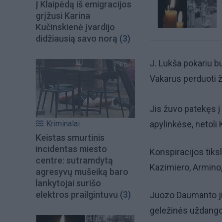
Į Klaipėdą iš emigracijos
grįžusi Karina
Kučinskienė įvardijo
didžiausią savo norą
(3)
J. Lukša pokariu bu
Vakarus perduoti ž
Jis žuvo patekęs 
Kriminalai
apylinkėse, netoli K
Keistas smurtinis
incidentas miesto
Konspiracijos tiks
centre: sutramdytą
Kazimiero, Armino, 
agresyvų mušeiką baro
lankytojai surišo
elektros prailgintuvu
(3)
Juozo Daumanto ji
geležinės uždango