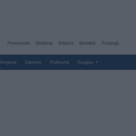
Desktop
Prenumerata
Skelbimai
Reklama
Kontaktai
Prisijungti
menu
top
Renginiai
Galerijos
Podkastai
Daugiau