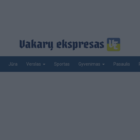
Jūra
Sportas
Pasaulis
Verslas
Gyvenimas