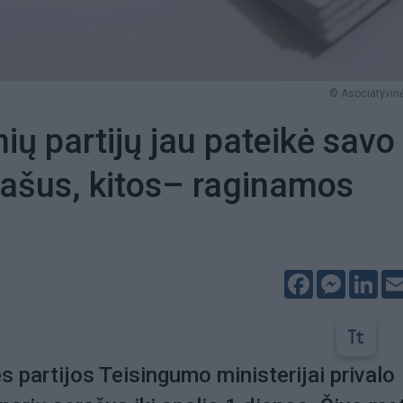
© Asociatyvinė
nių partijų jau pateikė savo
rašus, kitos– raginamos
Facebook
Messeng
Lin
ės partijos Teisingumo ministerijai privalo