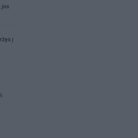
 jos
ržęs į
o,