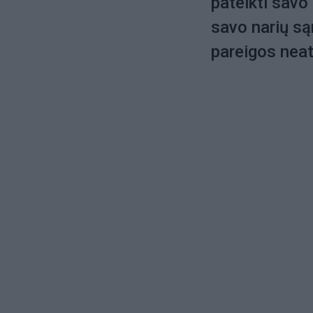
pateikti savo
savo narių są
pareigos nea