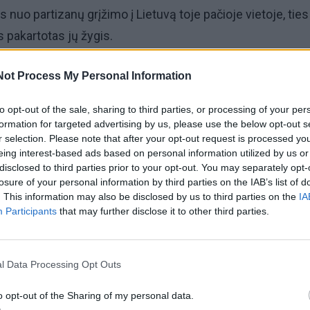
nuo partizanų grįžimo į Lietuvą toje pačioje vietoje, ties
s pakartotas jų žygis.
ai grįžo kovoti už Lietuvos laisvę po antrojo prasiveržimo
Not Process My Personal Information
inę uždangą.
to opt-out of the sale, sharing to third parties, or processing of your per
formation for targeted advertising by us, please use the below opt-out s
bos instituto, „Geležinio Vilko“ brigados Žvalgybos kuopos
r selection. Please note that after your opt-out request is processed y
eing interest-based ads based on personal information utilized by us or
 atliktų šuolių parašiutu Žygaičių universaliame
disclosed to third parties prior to your opt-out. You may separately opt-
 centre bus skaitomas pranešimas apie J. Lukšos desan
losure of your personal information by third parties on the IAB’s list of
. This information may also be disclosed by us to third parties on the
IA
paroda „Daumanto būrys“.
Participants
that may further disclose it to other third parties.
iosios naktį J. Lukša-Daumantas su Benediktu Trumpiu-Ry
kalu iš amerikiečių dvimotorio lėktuvo „Dakota“ desanta
l Data Processing Opt Outs
.
o opt-out of the Sharing of my personal data.