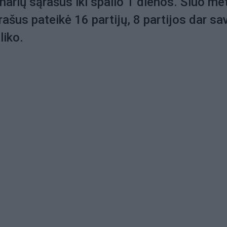
 narių sąrašus iki spalio 1 dienos. Šiuo me
rašus pateikė 16 partijų, 8 partijos dar sa
tliko.