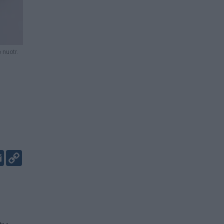
 nuotr.
er
kedIn
Email
Copy
Link