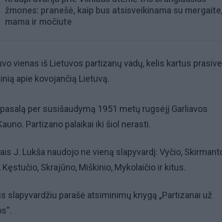
žmones: pranešė, kaip bus atsisveikinama su mergaite,
mama ir močiute
vo vienas iš Lietuvos partizanų vadų, kelis kartus prasive
inią apie kovojančią Lietuvą.
į pasalą per susišaudymą 1951 metų rugsėjį Garliavos
auno. Partizano palaikai iki šiol nerasti.
lais J. Lukša naudojo ne vieną slapyvardį: Vyčio, Skirmant
Kęstučio, Skrajūno, Miškinio, Mykolaičio ir kitus.
s slapyvardžiu parašė atsiminimų knygą „Partizanai už
s“.