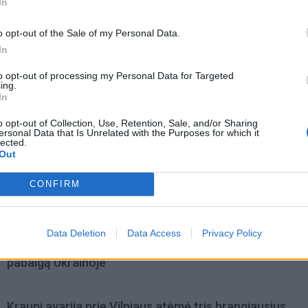
In
o opt-out of the Sale of my Personal Data.
In
to opt-out of processing my Personal Data for Targeted
ing.
In
o opt-out of Collection, Use, Retention, Sale, and/or Sharing
ersonal Data that Is Unrelated with the Purposes for which it
lected.
Out
CONFIRM
omiausi
Data Deletion
Data Access
Privacy Policy
Aiškiaregės pranašystė: numatė katastrofišką karo
pabaigą Ukrainoje
Kraupi avarija prie Vilniaus atėmė tris brangiausius