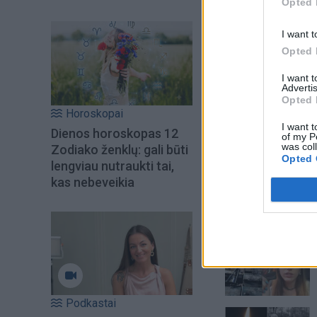
Opted 
I want t
Opted 
I want 
Advertis
Opted 
Horoskopai
I want t
Dienos horoskopas 12
of my P
was col
Zodiako ženklų: gali būti
Opted 
lengviau nutraukti tai,
kas nebeveikia
Šiuo metu skait
Podkastai