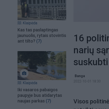
Klaipėda
Kas tas paslaptingas
16 politi
jaunuolis, rytais stovintis
ant tilto?
(7)
narių są
suskubti
Banga
2022-10-01 18:30
Klaipėda
Iki vasaros pabaigos
paupyje bus atidarytas
Visos politin
naujas parkas
(7)