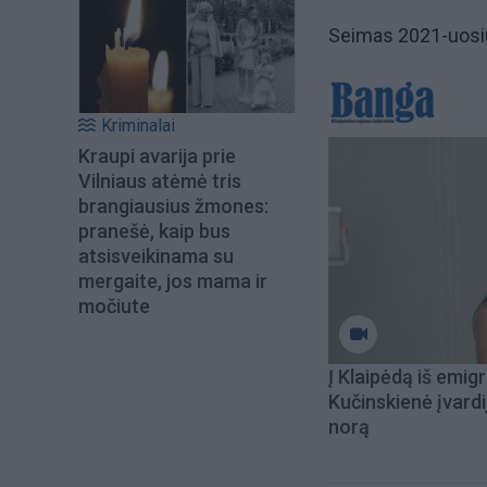
Seimas 2021-uosi
Kriminalai
Kraupi avarija prie
Vilniaus atėmė tris
brangiausius žmones:
pranešė, kaip bus
atsisveikinama su
mergaite, jos mama ir
močiute
Į Klaipėdą iš emigr
Kučinskienė įvardi
norą