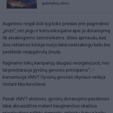
galimybių ribos
Augintinis negali būti lyg koks priedas prie pagrindinio
„prizo“, net jeigu ir komunikuojama apie jo dovanojimą
tik atsakingiems šeimininkams. Išties apmaudu, kad
šios reklamos kūrėjai nuėjo labai neatsakingu keliu bei
paskleidė neapgalvotą žinutę.
Raginame tokių kampanijų daugiau neorganizuoti, nes
tai prieštarauja gyvūnų gerovės principams“, –
komentuoja VMVT Gyvūnų gerovės skyriaus vedėja
Gintarė Mockevičienė.
Pasak VMVT atstovės, gyvūnų dovanojimo pasekmės
labai akivaizdžios matant bauginančius skaičius
prieglaudose paliktų, pamestų, apleistų šunų ir kačių.