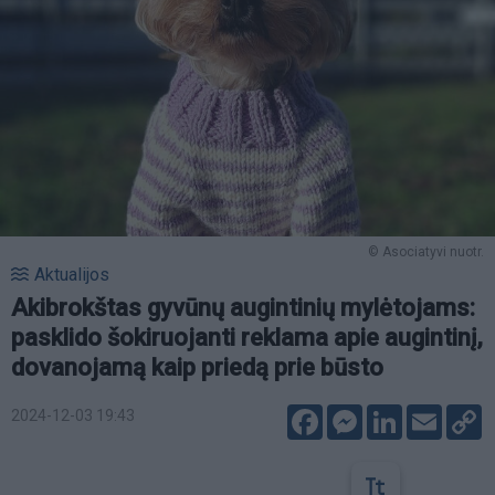
© Asociatyvi nuotr.
Aktualijos
Akibrokštas gyvūnų augintinių mylėtojams:
pasklido šokiruojanti reklama apie augintinį,
dovanojamą kaip priedą prie būsto
Facebook
Messenger
LinkedIn
Email
C
2024-12-03 19:43
L