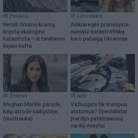
Pasaulis
Laisvalaikis
Netoli Omano krantų
Aiškiaregės pranašystė:
bręsta ekologinė
numatė katastrofišką
katastrofa – iš tanklaivio
karo pabaigą Ukrainoje
liejasi nafta
Žmonės
Auto
Meghan Markle parodė,
Važiuojate tik trumpus
kaip atrodė vaikystėje
atstumus? Specialistai
(nuotrauka)
įvardijo patikimiausią
variklį miestui