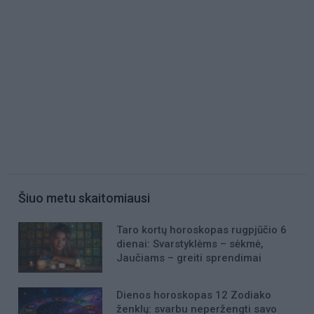
Šiuo metu skaitomiausi
Taro kortų horoskopas rugpjūčio 6
dienai: Svarstyklėms – sėkmė,
Jaučiams – greiti sprendimai
Dienos horoskopas 12 Zodiako
ženklų: svarbu neperžengti savo