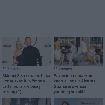
Žmonės
Žmonės
Skiriasi Seimo narys Linas
Paviešino nematytus
Jonauskas ir jo žmona
kadrus: Inga ir Aivaras
Evita: pora kreipėsi į
Stumbrai švenčia
teismą
(1)
ypatingą sukaktį