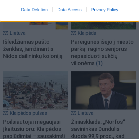
Data Deletion
Data Access
Privacy Policy
Lietuva
Klaipėda
Išleidžiamas pašto
Pareigūnės išėjo į miesto
ženklas, įamžinantis
parką: ragino senjorus
Nidos dailininkų koloniją
nepasiduoti sukčių
vilionėms
(1)
Klaipėdos pulsas
Lietuva
Poilsiautojai mėgaujasi
Žiniasklaida: „Norfos“
įkaitusiu oru: Klaipėdos
savininkas Dundulis
paplūdimiai – sausakimši
duoda 99,9 proc., kad