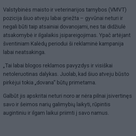
Valstybinės maisto ir veterinarijos tarnybos (VMVT)
pozicija šiuo atveju labai griežta – gyvūnai neturi ir
negali būti taip atsainiai dovanojami, nes tai didžiulė
atsakomybė ir ilgalaikis įsipareigojimas. Ypač artėjant
šventiniam Kalėdų periodui ši reklaminė kampanija
labai neatsakinga.
„Tai labai blogos reklamos pavyzdys ir visiškai
netoleruotinas dalykas. Juolab, kad šiuo atveju būsto
pirkėjui tokia „dovana“ būtų primetama.
Galbūt jis apskritai neturi noro ar nėra pilnai įsivertinęs
savo ir šeimos narių galimybių laikyti, rūpintis
augintiniu ir ilgam laikui priimti į savo namus.