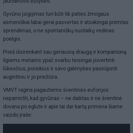
jaučiančios būtybės.
Gyvūno įsigijimas turi būti tik paties žmogaus
asmeniškai labai gerai pasvertas ir atsakingai priimtas
sprendimas, o ne spontaniškų nuotaikų vedinas
poelgis.
Prieš išsirenkant sau geriausią draugą ir kompanioną
ilgiems metams ypač svarbu teisingai įsivertinti
lūkesčius, poreikius ir savo galimybes pasirūpinti
augintiniu ir jo priežiūra.
VMVT ragina pagautiems šventinės euforijos
nepamiršti, kad gyvūnas – ne daiktas ir ne šventinė
dovana po eglute ir apie tai dar kartą primena šiame
vaizdo įraše: