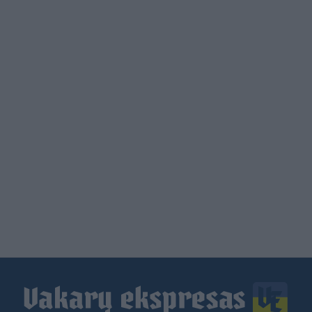
Load
More