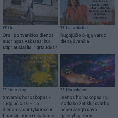
Orai
Laisvalaikis
Orai: po tvankios dienos –
Rugpjūčio 6-ąją vardo
audringas vakaras: kur
dieną švenčia
stipriausiai lis ir griaudės?
Horoskopai
Horoskopai
Savaitės horoskopas -
Dienos horoskopas 12
rugpjūčio 10 – 16
Zodiako ženklų: svarbu
dienoms: santykiuose ir
neperžengti savo
finansiniuose reikaluose
galimybių ribos