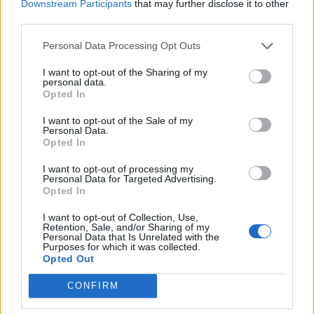
Downstream Participants
that may further disclose it to other
third parties.
Personal Data Processing Opt Outs
I want to opt-out of the Sharing of my
personal data.
TAIP PAT SKAITYKITE
Opted In
I want to opt-out of the Sale of my
Personal Data.
Opted In
I want to opt-out of processing my
Personal Data for Targeted Advertising.
Opted In
Aktualijos
Lietuva
I want to opt-out of Collection, Use,
Ant tako - dviratininkų ir
Ketvirtadienį bus
Retention, Sale, and/or Sharing of my
Personal Data that Is Unrelated with the
pėsčiųjų karas dėl
palaidota pirmoji
Purposes for which it was collected.
kiekvieno centimetro
(2)
nepriklausomos Lietuvos
Opted Out
premjerė Prunskienė
CONFIRM