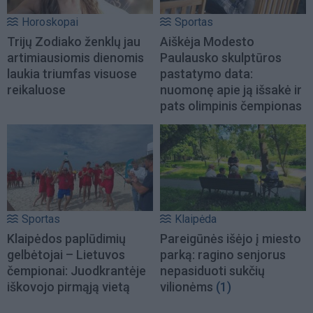
Horoskopai
Sportas
Trijų Zodiako ženklų jau
Aiškėja Modesto
artimiausiomis dienomis
Paulausko skulptūros
laukia triumfas visuose
pastatymo data:
reikaluose
nuomonę apie ją išsakė ir
pats olimpinis čempionas
Sportas
Klaipėda
Klaipėdos paplūdimių
Pareigūnės išėjo į miesto
gelbėtojai – Lietuvos
parką: ragino senjorus
čempionai: Juodkrantėje
nepasiduoti sukčių
iškovojo pirmąją vietą
vilionėms
(1)