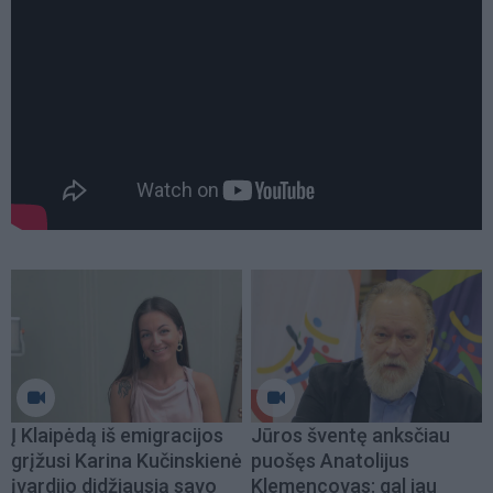
Į Klaipėdą iš emigracijos
Jūros šventę anksčiau
grįžusi Karina Kučinskienė
puošęs Anatolijus
įvardijo didžiausią savo
Klemencovas: gal jau