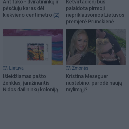
Ant tako - dviratininkų ir
Ketvirtadienį bus
pėsčiųjų karas dėl
palaidota pirmoji
kiekvieno centimetro
(2)
nepriklausomos Lietuvos
premjerė Prunskienė
Lietuva
Žmonės
Išleidžiamas pašto
Kristina Meseguer
ženklas, įamžinantis
nustebino: parodė naują
Nidos dailininkų koloniją
mylimąjį?