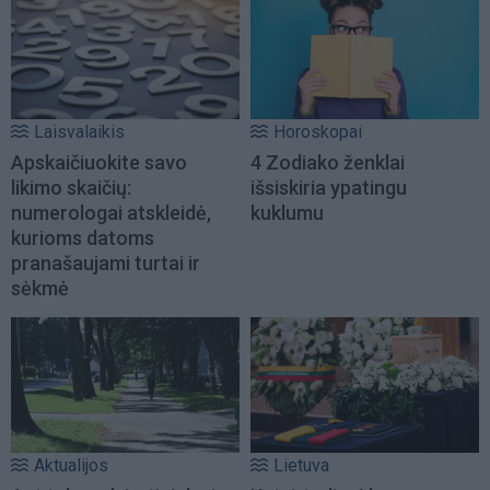
Laisvalaikis
Horoskopai
Apskaičiuokite savo
4 Zodiako ženklai
likimo skaičių:
išsiskiria ypatingu
numerologai atskleidė,
kuklumu
kurioms datoms
pranašaujami turtai ir
sėkmė
Aktualijos
Lietuva