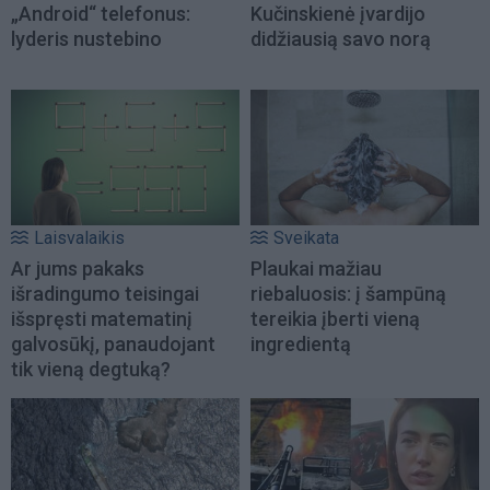
„Android“ telefonus:
Kučinskienė įvardijo
lyderis nustebino
didžiausią savo norą
Laisvalaikis
Sveikata
Ar jums pakaks
Plaukai mažiau
išradingumo teisingai
riebaluosis: į šampūną
išspręsti matematinį
tereikia įberti vieną
galvosūkį, panaudojant
ingredientą
tik vieną degtuką?