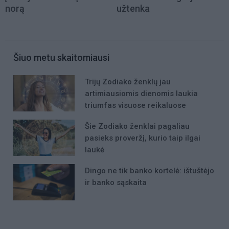
norą
užtenka
Šiuo metu skaitomiausi
Trijų Zodiako ženklų jau
artimiausiomis dienomis laukia
triumfas visuose reikaluose
Šie Zodiako ženklai pagaliau
pasieks proveržį, kurio taip ilgai
laukė
Dingo ne tik banko kortelė: ištuštėjo
ir banko sąskaita