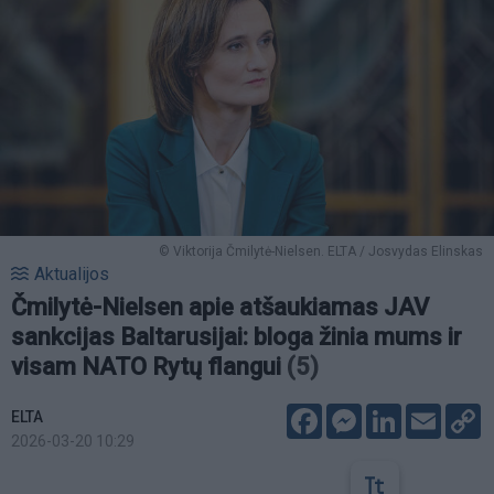
© Viktorija Čmilytė-Nielsen. ELTA / Josvydas Elinskas
Aktualijos
Čmilytė-Nielsen apie atšaukiamas JAV
sankcijas Baltarusijai: bloga žinia mums ir
visam NATO Rytų flangui
(5)
Facebook
Messenger
LinkedIn
Email
C
ELTA
L
2026-03-20 10:29