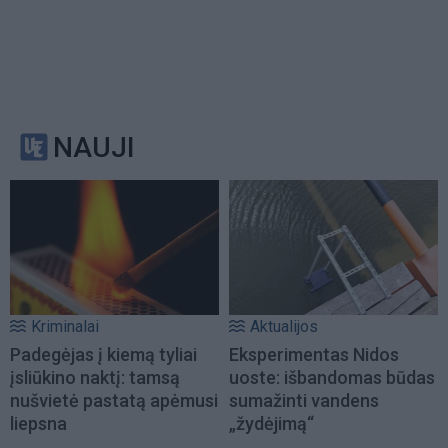
NAUJI
Kriminalai
Aktualijos
Padegėjas į kiemą tyliai
Eksperimentas Nidos
įsliūkino naktį: tamsą
uoste: išbandomas būdas
nušvietė pastatą apėmusi
sumažinti vandens
liepsna
„žydėjimą“