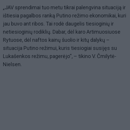
„JAV sprendimai tuo metu tikrai palengvina situaciją ir
ištiesia pagalbos ranką Putino režimo ekonomikai, kuri
jau buvo ant ribos. Tai rodė daugelis tiesioginių ir
netiesioginių rodiklių. Dabar, dėl karo Artimuosiuose
Rytuose, dėl naftos kainų šuolio ir kitų dalykų –
situacija Putino režimui, kuris tiesiogiai susijęs su
Lukašenkos režimu, pagerėjo“, – tikino V. Čmilytė-
Nielsen.