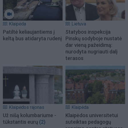
Klaipėda
Lietuva
Patiltė keliaujantiems į
Statybos inspekcija
keltą bus atidaryta rudenį
Pinskų sodyboje nustatė
dar vieną pažeidimą:
nurodyta nugriauti dalį
terasos
Klaipėdos rajonas
Klaipėda
Už nišą kolumbariume -
Klaipėdos universitetui
tūkstantis eurų
(2)
suteiktas pedagogų