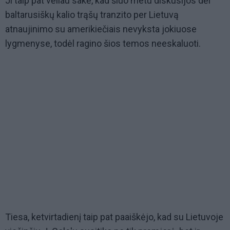
Ji taip pat vėliau sakė, kad šiuo metu diskusijos dėl
baltarusiškų kalio trąšų tranzito per Lietuvą
atnaujinimo su amerikiečiais nevyksta jokiuose
lygmenyse, todėl ragino šios temos neeskaluoti.
Tiesa, ketvirtadienį taip pat paaiškėjo, kad su Lietuvoje