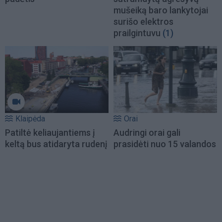
mušeiką baro lankytojai
surišo elektros
prailgintuvu
(1)
Klaipėda
Orai
Patiltė keliaujantiems į
Audringi orai gali
keltą bus atidaryta rudenį
prasidėti nuo 15 valandos