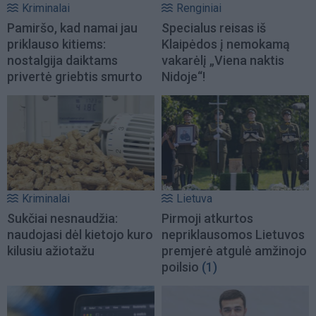
Kriminalai
Renginiai
Pamiršo, kad namai jau
Specialus reisas iš
priklauso kitiems:
Klaipėdos į nemokamą
nostalgija daiktams
vakarėlį „Viena naktis
privertė griebtis smurto
Nidoje“!
Kriminalai
Lietuva
Sukčiai nesnaudžia:
Pirmoji atkurtos
naudojasi dėl kietojo kuro
nepriklausomos Lietuvos
kilusiu ažiotažu
premjerė atgulė amžinojo
poilsio
(1)