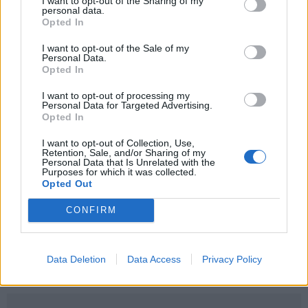
I want to opt-out of the Sharing of my
personal data.
Opted In
Šiuo metu skaitomiausi
I want to opt-out of the Sale of my
Personal Data.
Trijų Zodiako ženklų jau
Opted In
artimiausiomis dienomis laukia
triumfas visuose reikaluose
I want to opt-out of processing my
Personal Data for Targeted Advertising.
Opted In
Šie Zodiako ženklai pagaliau
pasieks proveržį, kurio taip ilgai
I want to opt-out of Collection, Use,
laukė
Retention, Sale, and/or Sharing of my
Personal Data that Is Unrelated with the
Purposes for which it was collected.
Orai: po tvankios dienos –
Opted Out
audringas vakaras: kur stipriausiai
CONFIRM
lis ir griaudės?
Data Deletion
Data Access
Privacy Policy