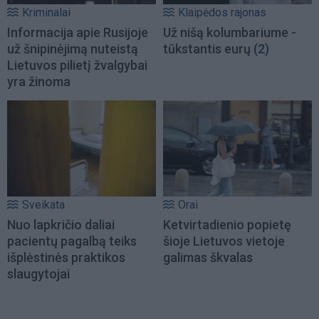
Kriminalai
Klaipėdos rajonas
Informacija apie Rusijoje
Už nišą kolumbariume -
už šnipinėjimą nuteistą
tūkstantis eurų
(2)
Lietuvos pilietį žvalgybai
yra žinoma
Sveikata
Orai
Nuo lapkričio daliai
Ketvirtadienio popietę
pacientų pagalbą teiks
šioje Lietuvos vietoje
išplėstinės praktikos
galimas škvalas
slaugytojai