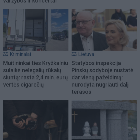
varžybos ir koncertai
Kriminalai
Lietuva
Muitininkai ties Kryžkalniu
Statybos inspekcija
sulaikė nelegalių rūkalų
Pinskų sodyboje nustatė
siuntą: rasta 2,4 mln. eurų
dar vieną pažeidimą:
vertės cigarečių
nurodyta nugriauti dalį
terasos