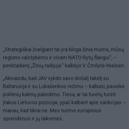
„Strategiškai žvelgiant tai yra bloga žinia mums, mūsų
regiono valstybėms ir visam NATO Rytų flangui“, –
penktadienį „Žinių radijuje“ kalbėjo V. Čmilytė-Nielsen.
„Akivaizdu, kad JAV vykdo savo dvišalį takelį su
Baltarusija ir su Lukašenkos režimu – kalbasi, pasiekė
politinių kalinių paleidimo. Tiesa, ar tai turėtų turėti
įtakos Lietuvos pozicijai, ypač kalbant apie sankcijas –
manau, kad tikrai ne. Mes turime europinius
sprendimus ir jų laikomės.