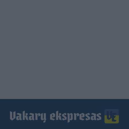
Load
More