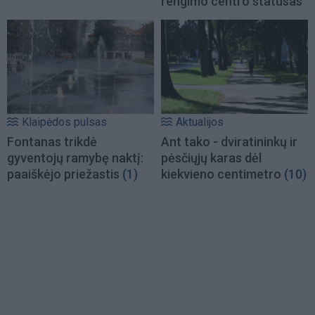
rengimo centro statusas
Klaipėdos pulsas
Aktualijos
Fontanas trikdė
Ant tako - dviratininkų ir
gyventojų ramybę naktį:
pėsčiųjų karas dėl
paaiškėjo priežastis
(1)
kiekvieno centimetro
(10)