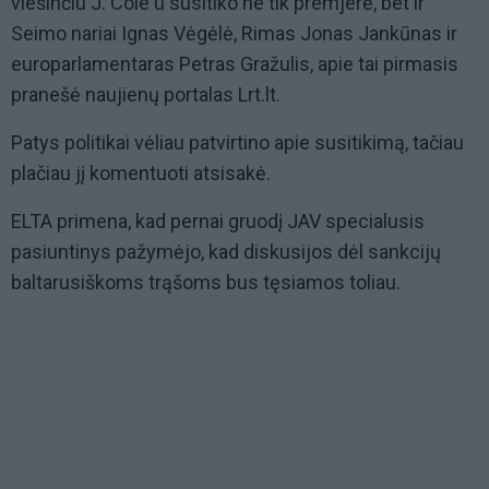
viešinčiu J. Cole'u susitiko ne tik premjerė, bet ir
Seimo nariai Ignas Vėgėlė, Rimas Jonas Jankūnas ir
europarlamentaras Petras Gražulis, apie tai pirmasis
pranešė naujienų portalas Lrt.lt.
Patys politikai vėliau patvirtino apie susitikimą, tačiau
plačiau jį komentuoti atsisakė.
ELTA primena, kad pernai gruodį JAV specialusis
pasiuntinys pažymėjo, kad diskusijos dėl sankcijų
baltarusiškoms trąšoms bus tęsiamos toliau.