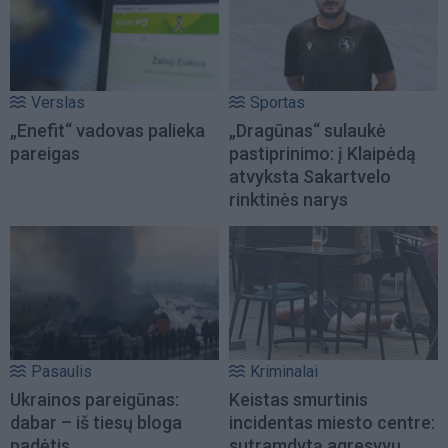
Verslas
Sportas
„Enefit“ vadovas palieka
„Dragūnas“ sulaukė
pareigas
pastiprinimo: į Klaipėdą
atvyksta Sakartvelo
rinktinės narys
Pasaulis
Kriminalai
Ukrainos pareigūnas:
Keistas smurtinis
dabar – iš tiesų bloga
incidentas miesto centre:
padėtis
sutramdytą agresyvų