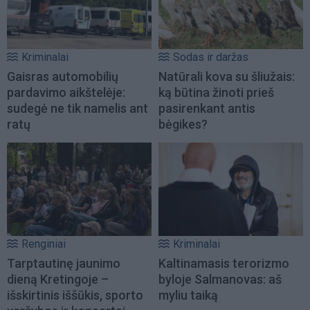
Kriminalai
Sodas ir daržas
Gaisras automobilių
Natūrali kova su šliužais:
pardavimo aikštelėje:
ką būtina žinoti prieš
sudegė ne tik namelis ant
pasirenkant antis
ratų
bėgikes?
Renginiai
Kriminalai
Tarptautinę jaunimo
Kaltinamasis terorizmo
dieną Kretingoje –
byloje Salmanovas: aš
išskirtinis iššūkis, sporto
myliu taiką