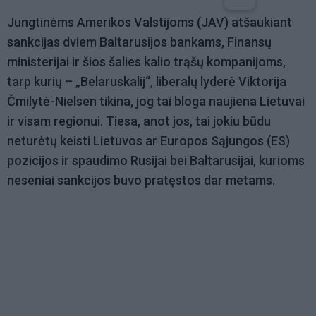
Jungtinėms Amerikos Valstijoms (JAV) atšaukiant
sankcijas dviem Baltarusijos bankams, Finansų
ministerijai ir šios šalies kalio trąšų kompanijoms,
tarp kurių – „Belaruskalij“, liberalų lyderė Viktorija
Čmilytė-Nielsen tikina, jog tai bloga naujiena Lietuvai
ir visam regionui. Tiesa, anot jos, tai jokiu būdu
neturėtų keisti Lietuvos ar Europos Sąjungos (ES)
pozicijos ir spaudimo Rusijai bei Baltarusijai, kurioms
neseniai sankcijos buvo pratęstos dar metams.