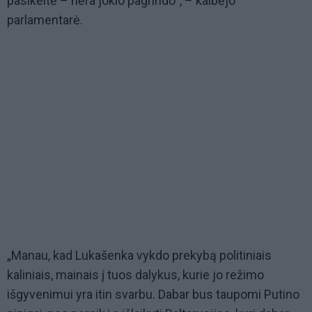
pasikeitė – nėra jokio pagrindo“, – kalbėjo
parlamentarė.
„Manau, kad Lukašenka vykdo prekybą politiniais
kaliniais, mainais į tuos dalykus, kurie jo režimo
išgyvenimui yra itin svarbu. Dabar bus taupomi Putino