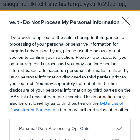
saugumui. Iki tol tranzitas turėjo vykti iki 2023-iųjų
pabaigos.
ve.lt -
Do Not Process My Personal Information
If you wish to opt-out of the sale, sharing to third parties, or
processing of your personal or sensitive information for
targeted advertising by us, please use the below opt-out
section to confirm your selection. Please note that after your
opt-out request is processed you may continue seeing
interest-based ads based on personal information utilized by
us or personal information disclosed to third parties prior to
your opt-out. You may separately opt-out of the further
disclosure of your personal information by third parties on the
IAB’s list of downstream participants. This information may
Į Klaipėdą iš emigracijos
Jūros šventę anksčiau
also be disclosed by us to third parties on the
IAB’s List of
grįžusi Karina Kučinskienė
puošęs Anatolijus
Downstream Participants
that may further disclose it to other
įvardijo didžiausią savo
Klemencovas: gal jau
third parties.
norą
užtenka
Personal Data Processing Opt Outs