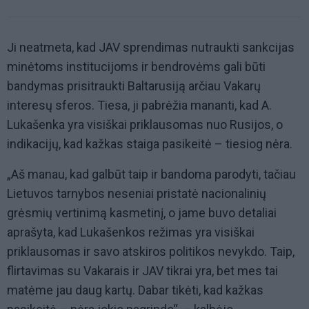
Ji neatmeta, kad JAV sprendimas nutraukti sankcijas
minėtoms institucijoms ir bendrovėms gali būti
bandymas prisitraukti Baltarusiją arčiau Vakarų
interesų sferos. Tiesa, ji pabrėžia mananti, kad A.
Lukašenka yra visiškai priklausomas nuo Rusijos, o
indikacijų, kad kažkas staiga pasikeitė – tiesiog nėra.
„Aš manau, kad galbūt taip ir bandoma parodyti, tačiau
Lietuvos tarnybos neseniai pristatė nacionalinių
grėsmių vertinimą kasmetinį, o jame buvo detaliai
aprašyta, kad Lukašenkos režimas yra visiškai
priklausomas ir savo atskiros politikos nevykdo. Taip,
flirtavimas su Vakarais ir JAV tikrai yra, bet mes tai
matėme jau daug kartų. Dabar tikėti, kad kažkas