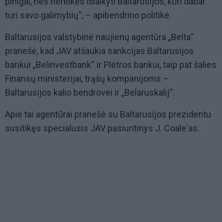
pinigai, nes nereikės išlaikyti Baltarusijos, kuri dabar
turi savo galimybių“, – apibendrino politikė.
Baltarusijos valstybinė naujienų agentūra „Belta“
pranešė, kad JAV atšaukia sankcijas Baltarusijos
bankui „Belinvestbank“ ir Plėtros bankui, taip pat šalies
Finansų ministerijai, trąšų kompanijoms –
Baltarusijos kalio bendrovei ir „Belaruskalij“.
Apie tai agentūrai pranešė su Baltarusijos prezidentu
susitikęs specialusis JAV pasiuntinys J. Coale‘as.